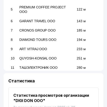
PREMIUM COFFEE PROJECT
5
122 м
ООО
6
GARANT TRAVEL ООО
143 м
7
CRONOS GROUP ООО
185 м
8
DIAMOND TOURS ООО
194 м
9
ART VITRAJ ООО
233 м
10
QUYOSH-KONSAL ООО
251 м
11
ТАШЭЛЕКТРОНИК ООО
280 м
12
ORKHIDEYEVS ООО
284 м
Статистика
ТАШКЕНТСКОЕ ГОРОДСКОЕ
ТЕРРИТОРИАЛЬНОЕ
Статистика просмотров организации
13
КОММУНАЛЬНО-
295 м
ЭКСПЛУАТАЦИОННОЕ
"DIGI DON ООО"
ОБЪЕДИНЕНИЕ ОБЪЕДИНЕНИЕ