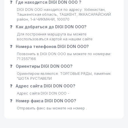
АВДЕТ НАЦИОНАЛЬНЫЙ
❓
Где находится DIGI DON ООО ?
22
КУЛЬТУРНЫЙ ЦЕНТР
409 м
DIGI DON ООО находится по адресу: Узбекистан,
КРЫМСКИХ ТАТАР г. ТАШКЕНТА
Ташкентская область, ТАШКЕНТ, ЯККАСАРАЙСКИЙ
район, 1-й ЧИКМАНИ, 100070
23
KREATIV STUDIO KARAVAN ООО
428 м
❓
Как добраться до DIGI DON ООО?
Для построения маршрута вы можете
24
CARAVAN GROUP ООО
446 м
воспользоваться картой на нашем сайте
25
OCEAN-SEEFOOD ООО
476 м
❓
Номера телефонов DIGI DON ООО?
Позвонить в DIGI DON ООО вы можете по номерам:
FAYSEL KONSTRUKTION
71 2557166
26
496 м
LOGISTIK ООО
❓
Ориентиры DIGI DON ООО?
27
Ориентиром являются: ТОРГОВЫЕ РЯДЫ, памятник
ПОСОЛЬСТВО МАЛАЙЗИИ
512 м
"ШОТА РУСТАВЕЛИ
KATTA TANAFFUS BILIMDON
❓
Адрес сайта DIGI DON ООО?
28
519 м
НОУ
Адрес сайта DIGI DON ООО -
❓
Номер факса DIGI DON ООО?
29
DILRUZ ООО
550 м
Отправить факс вы можете на номер .
APOLLONIYA MEDICAL SERVICE
30
556 м
ООО