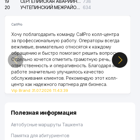
YAKKASAROY ADVOKATLARI
19
СЕРГЕЛИЙСКАЯ АВАРИЙНАЯ СЛУЖБА ЭЛЕКТРОСЕТИ
738
40
732 м
КОЛЛЕГИЯ АДВОКАТОВ
20
УЧТЕПИНСКИЙ МЕЖРАЙОННЫЙ СУД ПО ГРАЖДАНСКИМ ДЕЛАМ
634
41
KEY SOLUTIONS ООО
761 м
CallPro
42
PROMOTION ООО
776 м
Хочу поблагодарить команду CallPro колл-центра
за профессиональную работу. Операторы всегда
ТАШКЕНТСКИЙ ОБЛАСТНОЙ
вежливые, внимательно относятся к каждому
ИНСТИТУТ ПЕРЕПОДГОТОВКИ
обращению и быстро помогают решить вопросы.
43
И ПОВЫШЕНИЯ
782 м
Отдельно хочется отметить грамотную речь,
КВАЛИФИКАЦИИ
ответственность и оперативность. Благодаря их
ПЕДАГОГИЧЕСКИХ КАДРОВ
работе значительно улучшилось качество
обслуживания клиентов. Рекомендую этот колл-
44
O'ZAGROSANOATLOYIHA ООО
789 м
центр как надежного партнера для бизнеса.
Vip Brand 31.07.2026 11:43:39
ТАШКЕНТСКАЯ
45
МЕЖДУНАРОДНАЯ ШКОЛА им.
811 м
УЛУГБЕКА
Полезная информация
DAVR BANK ЧАКБ
46
813 м
ЯККАСАРАЙСКИЙ ФИЛИАЛ
Автобусные маршруты Ташкента
47
MH TEXTILE CONSULTING ООО
829 м
Памятка для абитуриентов