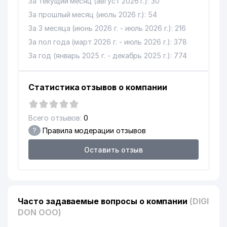
За текущий месяц (август 2026 г.): 30
14
За прошлый месяц (июль 2026 г.): 54
VET-PROFI ООО
330 м
За 3 месяца (июнь 2026 г. - июль 2026 г.): 216
УПРАВЛЕНИЕ МАТЕРИАЛЬНО-
За пол года (март 2026 г. - июль 2026 г.): 378
15
ТЕХНИЧЕСКОГО И ВОЕННОГО
335 м
СНАБЖЕНИЯ МВД РУз
За год (январь 2025 г. - декабрь 2025 г.): 774
16
COOL KIDS НОУ
347 м
Статистика отзывов о компании
УЗКУРИЛИШМАТЕРИАЛСАВДО
17
375 м
ООО
Всего отзывов:
0
18
ASIA ADVENTURES ООО
379 м
?
Правила модерации отзывов
19
CABONO ООО
399 м
Оставить отзыв
ПОСОЛЬСТВО НАРОДНОЙ
20
400 м
РЕСПУБЛИКИ БАНГЛАДЕШ
ЕВРЕЙСКИЙ НАЦИОНАЛЬНЫЙ
Часто задаваемые вопросы о компании
(DIGI
21
КУЛЬТУРНЫЙ ЦЕНТР
403 м
УЗБЕКИСТАНА
DON ООО)