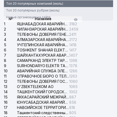
31
ISSIQLIKKUVVATAMIR ООО
563 м
Топ 20 популярных компаний (июль)
Топ 20 популярных рубрик (июль)
32
ОТДЕЛЕНИЕ СВЯЗИ №100
581 м
Новые организации на сайте
№
Назвние
33
BAMBI LAND ООО
582 м
1
ЯШНАБАДСКАЯ АВАРИЙНАЯ СЛУЖБА ЭЛЕКТРОСЕТИ
3182
2
ЧИЛАНЗАРСКАЯ АВАРИЙНАЯ СЛУЖБА ЭЛЕКТРОСЕТИ
2459
34
LAZOKAT ЧП
588 м
3
ТЕЛЕФОНЫ ДОВЕРИЯ ГЕНЕРАЛЬНОЙ ПРОКУРАТУРЫ РЕСПУБЛИКИ УЗБЕКИСТАН
2411
4
АЛМАЗАРСКАЯ АВАРИЙНАЯ СЛУЖБА ЭЛЕКТРОСЕТИ
2172
MARCO POLO
35
614 м
5
УЧТЕПИНСКАЯ АВАРИЙНАЯ СЛУЖБА ЭЛЕКТРОСЕТИ
1418
TRANSPORTATION ООО
6
TOSHKENT SHAHAR ELEKTR TARMOQLARI KORXONASI АО
1417
7
ШАЙХАНТАХУРСКАЯ АВАРИЙНАЯ СЛУЖБА ЭЛЕКТРОСЕТИ
1407
СПЕЦИАЛИЗИРОВАННАЯ
8
САМАРКАНД ЭЛЕКТР ТАРМОКЛАРИ АО
1398
ШКОЛА ДЛЯ ДЕТЕЙ С
36
666 м
9
SURHONDARYO ELEKTR TARMOKLARI АО
1378
ОГРАНИЧЕННЫМИ
10
АВАРИЙНАЯ СЛУЖБА ЭЛЕКТРОСЕТИ ТАШКЕНТСКОГО РАЙОНА
1286
ВОЗМОЖНОСТЯМИ № 25
11
СПРАВОЧНОЕ БЮРО О ТЕЛЕФОНАХ ОРГАНИЗАЦИЙ г. ТАШКЕНТА
1263
12
ТЕЛЕФОНЫ ДОВЕРИЯ ГОСУДАРСТВЕННОГО ЦЕНТРА ТЕСТИРОВАНИЯ
1080
CORRIDA FOOD СЕМЕЙНОЕ
37
687 м
13
O'ZBEKTELEKOM АО
1065
ПРЕДПРИЯТИЕ
14
ТАШКЕНТСКИЙ ГОРОДСКОЙ СУД ПО ГРАЖДАНСКИМ ДЕЛАМ
1002
15
ЯККАСАРАЙСКИЙ МЕЖРАЙОННЫЙ СУД ПО ГРАЖДАНСКИМ ДЕЛАМ
887
38
EXPRESS STROY PROFI ООО
693 м
16
ЮНУСАБАДСКАЯ АВАРИЙНАЯ СЛУЖБА ЭЛЕКТРОСЕТИ
858
17
39
DREAM DIZAYN GROUP ООО
НАВОИЙСКОЕ ТЕРРИТОРИАЛЬНОЕ ПРЕДПРИЯТИЕ ЭЛЕКТРОСЕТИ АО
818
728 м
18
Ташкентский следственный изолятор
805