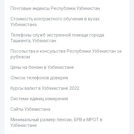
Почтовые индексы Республики Узбекистан
57
IHTIO SERVIS-SO ООО
929 м
Стоимость контрактного обучения в вузах
58
A-NIKA ООО
932 м
Узбекистана
59
ESTHER TECHNOLOGY ООО
939 м
Телефоны служб экстренной помощи города
Ташкента, Узбекистан
СОЮЗ АРХИТЕКТОРОВ
60
949 м
Посольства и консульства Республики Узбекистан за
УЗБЕКИСТАНА
рубежом
61
GAZ PECHKA TA'MIRI ЧП
958 м
Цены на бензин в Узбекистане
СПРАВОЧНОЕ БЮРО О
Список телефонов доверия
62
ТЕЛЕФОНАХ ОРГАНИЗАЦИЙ г.
964 м
ТАШКЕНТА
Курсы валют в Узбекистане 2022
СПРАВОЧНОЕ БЮРО О
Система единиц измерения
63
ТЕЛЕФОНАХ КВАРТИР И
968 м
Сайты Узбекистана
ОРГАНИЗАЦИЙ
Минимальный размер пенсии, БРВ и МРОТ в
64
FOTOEFFEKT ООО
976 м
Узбекистане
65
LEGAL FORCE ООО
983 м