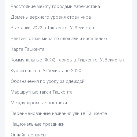
ЦЕНТР
Расстояние между городами Узбекистана
СПЕЦИАЛИЗИРОВАННОГО
Домены верхнего уровня стран мира
48
АНАЛИТИЧЕСКОГО КОНТРОЛЯ
841 м
В ОБЛАСТИ ОХРАНЫ
Выставки-2022 в Ташкенте, Узбекистан
ОКРУЖАЮЩЕЙ СРЕДЫ
Рейтинг стран мира по площади и населению
INTERNATIONAL LOGISTIC
49
846 м
SERVICE ООО
Карта Ташкента
50
ANTI-KORROZIYA SERVICE ООО
862 м
Коммунальные (ЖКХ) тарифы в Ташкенте, Узбекистан
Курсы валют в Узбекистане 2020
51
SERGO-DENTAL PLUS ЧП
868 м
Обозначения по уходу за одеждой
52
MAGIC CINEMA STUDIO ООО
869 м
Маршрутные такси Ташкента
53
SARUS BIZNES SERVIS ООО
916 м
Международные выставки
54
UBI CONSULTING ООО
919 м
Переименованные названия улиц в Ташкенте
AGRO PROM STROY PERLIT
55
921 м
Национальные праздники
ООО
Онлайн-сервисы
56
АНДИЖАНКАБЕЛЬ СП АО
922 м