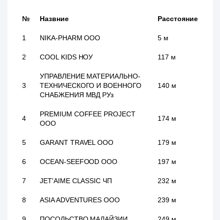
№
Назвние
Расстояние
1
NIKA-PHARM ООО
5 м
2
COOL KIDS НОУ
117 м
УПРАВЛЕНИЕ МАТЕРИАЛЬНО-
3
ТЕХНИЧЕСКОГО И ВОЕННОГО
140 м
СНАБЖЕНИЯ МВД РУз
PREMIUM COFFEE PROJECT
4
174 м
ООО
5
GARANT TRAVEL ООО
179 м
6
OCEAN-SEEFOOD ООО
197 м
7
JET'AIME CLASSIC ЧП
232 м
8
ASIA ADVENTURES ООО
239 м
9
ПОСОЛЬСТВО МАЛАЙЗИИ
249 м