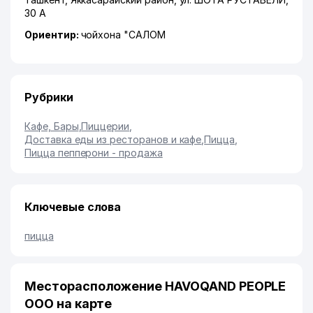
30 А
Ориентир:
чойхона "САЛОМ
Рубрики
Кафе, Бары
,
Пиццерии
,
Доставка еды из ресторанов и кафе
,
Пицца
,
Пицца пепперони - продажа
Ключевые слова
пицца
Месторасположение HAVOQAND PEOPLE
ООО на карте