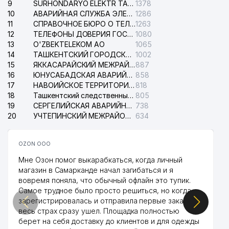
9
SURHONDARYO ELEKTR TARMOKLARI АО
1378
33
A-NIKA ООО
642 м
10
АВАРИЙНАЯ СЛУЖБА ЭЛЕКТРОСЕТИ ТАШКЕНТСКОГО РАЙОНА
1286
11
СПРАВОЧНОЕ БЮРО О ТЕЛЕФОНАХ ОРГАНИЗАЦИЙ г. ТАШКЕНТА
1263
ЕВРЕЙСКИЙ НАЦИОНАЛЬНЫЙ
12
34
КУЛЬТУРНЫЙ ЦЕНТР
ТЕЛЕФОНЫ ДОВЕРИЯ ГОСУДАРСТВЕННОГО ЦЕНТРА ТЕСТИРОВАНИЯ
1080
645 м
УЗБЕКИСТАНА
13
O'ZBEKTELEKOM АО
1065
14
ТАШКЕНТСКИЙ ГОРОДСКОЙ СУД ПО ГРАЖДАНСКИМ ДЕЛАМ
1002
35
АНДИЖАНКАБЕЛЬ СП АО
645 м
15
ЯККАСАРАЙСКИЙ МЕЖРАЙОННЫЙ СУД ПО ГРАЖДАНСКИМ ДЕЛАМ
887
16
ЮНУСАБАДСКАЯ АВАРИЙНАЯ СЛУЖБА ЭЛЕКТРОСЕТИ
858
АВДЕТ НАЦИОНАЛЬНЫЙ
17
НАВОИЙСКОЕ ТЕРРИТОРИАЛЬНОЕ ПРЕДПРИЯТИЕ ЭЛЕКТРОСЕТИ АО
818
36
КУЛЬТУРНЫЙ ЦЕНТР
651 м
18
Ташкентский следственный изолятор
805
КРЫМСКИХ ТАТАР г. ТАШКЕНТА
19
СЕРГЕЛИЙСКАЯ АВАРИЙНАЯ СЛУЖБА ЭЛЕКТРОСЕТИ
738
20
УЧТЕПИНСКИЙ МЕЖРАЙОННЫЙ СУД ПО ГРАЖДАНСКИМ ДЕЛАМ
634
37
CABONO ООО
684 м
38
GAZ PECHKA TA'MIRI ЧП
704 м
OZON ООО
Мне Озон помог выкарабкаться, когда личный
39
KREATIV STUDIO KARAVAN ООО
722 м
магазин в Самарканде начал загибаться и я
вовремя поняла, что обычный офлайн это тупик.
40
FOTOEFFEKT ООО
727 м
Самое трудное было просто решиться, но когда
зарегистрировалась и отправила первые заказы,
PAXTASANOAT ILMIY MARKAZI
41
735 м
весь страх сразу ушел. Площадка полностью
АО
берет на себя доставку до клиентов и для одежды