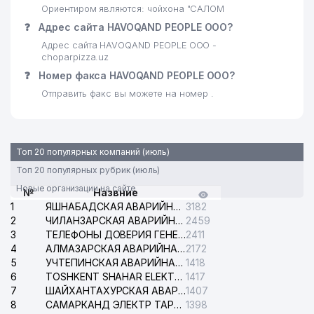
27
Ориентиром являются: чойхона "САЛОМ
КОММУНАЛЬНО-
495 м
ЭКСПЛУАТАЦИОННОЕ
❓
Адрес сайта HAVOQAND PEOPLE ООО?
ОБЪЕДИНЕНИЕ ОБЪЕДИНЕНИЕ
Адрес сайта HAVOQAND PEOPLE ООО -
choparpizza.uz
DAVR BANK ЧАКБ
28
518 м
❓
Номер факса HAVOQAND PEOPLE ООО?
ЯККАСАРАЙСКИЙ ФИЛИАЛ
Отправить факс вы можете на номер .
29
O'ZAGROSANOATLOYIHA ООО
522 м
30
QUYOSH-KONSAL ООО
536 м
Топ 20 популярных компаний (июль)
ЦЕНТР
Топ 20 популярных рубрик (июль)
СПЕЦИАЛИЗИРОВАННОГО
31
АНАЛИТИЧЕСКОГО КОНТРОЛЯ
594 м
Новые организации на сайте
№
Назвние
В ОБЛАСТИ ОХРАНЫ
1
ЯШНАБАДСКАЯ АВАРИЙНАЯ СЛУЖБА ЭЛЕКТРОСЕТИ
3182
ОКРУЖАЮЩЕЙ СРЕДЫ
2
ЧИЛАНЗАРСКАЯ АВАРИЙНАЯ СЛУЖБА ЭЛЕКТРОСЕТИ
2459
3
ТЕЛЕФОНЫ ДОВЕРИЯ ГЕНЕРАЛЬНОЙ ПРОКУРАТУРЫ РЕСПУБЛИКИ УЗБЕКИСТАН
2411
ТАШКЕНТСКИЙ ОБЛАСТНОЙ
4
АЛМАЗАРСКАЯ АВАРИЙНАЯ СЛУЖБА ЭЛЕКТРОСЕТИ
2172
ИНСТИТУТ ПЕРЕПОДГОТОВКИ
5
УЧТЕПИНСКАЯ АВАРИЙНАЯ СЛУЖБА ЭЛЕКТРОСЕТИ
1418
32
И ПОВЫШЕНИЯ
640 м
6
TOSHKENT SHAHAR ELEKTR TARMOQLARI KORXONASI АО
1417
КВАЛИФИКАЦИИ
7
ШАЙХАНТАХУРСКАЯ АВАРИЙНАЯ СЛУЖБА ЭЛЕКТРОСЕТИ
1407
ПЕДАГОГИЧЕСКИХ КАДРОВ
8
САМАРКАНД ЭЛЕКТР ТАРМОКЛАРИ АО
1398