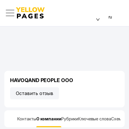
ru
HAVOQAND PEOPLE ООО
Оставить отзыв
Контакты
О компании
Рубрики
Ключевые слова
Схема п