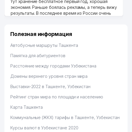
тут хранение бесплатное первый год, хорошая
42
CARAVAN GROUP ООО
738 м
экономия. Раньше боялась рекламы, а теперь вижу
результаты. В последнее время из России очень
43
DREAM DIZAYN GROUP ООО
793 м
много заказывают, а вначале только по
Узбекистану брали, но вяло. Удалось раскрутиться,
44
DILRUZ ООО
833 м
дальше развиваюсь потихоньку😊
Полезная информация
45
ART HOTELS ООО
837 м
Hamida 03.08.2026 12:45:39
Автобусные маршруты Ташкента
APOLLONIYA MEDICAL SERVICE
46
840 м
ООО
Памятка для абитуриентов
47
ОТДЕЛЕНИЕ СВЯЗИ №100
841 м
Расстояние между городами Узбекистана
Домены верхнего уровня стран мира
48
SERGO-DENTAL PLUS ЧП
845 м
Выставки-2022 в Ташкенте, Узбекистан
49
LAZOKAT ЧП
851 м
Рейтинг стран мира по площади и населению
50
ISSIQLIKKUVVATAMIR ООО
853 м
Карта Ташкента
51
HIGH STAND TOURS ООО
853 м
Коммунальные (ЖКХ) тарифы в Ташкенте, Узбекистан
52
BAMBI LAND ООО
872 м
Курсы валют в Узбекистане 2020