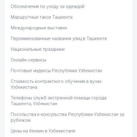
53
IHTIO SERVIS-SO ООО
880 м
Обозначения по уходу за одеждой
СОЮЗ АРХИТЕКТОРОВ
54
893 м
Маршрутные такси Ташкента
УЗБЕКИСТАНА
Международные выставки
55
PROMOTION ООО
896 м
Переименованные названия улиц в Ташкенте
РЕСПУБЛИКАНСКАЯ
Национальные праздники
СПЕЦИАЛИЗИРОВАННАЯ
56
901 м
ХОРЕОГРАФИЧЕСКАЯ ШКОЛА
Онлайн-сервисы
ИНТЕРНАТ
Почтовые индексы Республики Узбекистан
INTERNATIONAL LOGISTIC
57
948 м
SERVICE ООО
Стоимость контрактного обучения в вузах
Узбекистана
58
MAGIC CINEMA STUDIO ООО
964 м
Телефоны служб экстренной помощи города
59
MIR SVETA ООО
971 м
Ташкента, Узбекистан
Посольства и консульства Республики Узбекистан за
60
EXPRESS STROY PROFI ООО
976 м
рубежом
61
GLORIA MAX ООО
987 м
Цены на бензин в Узбекистане