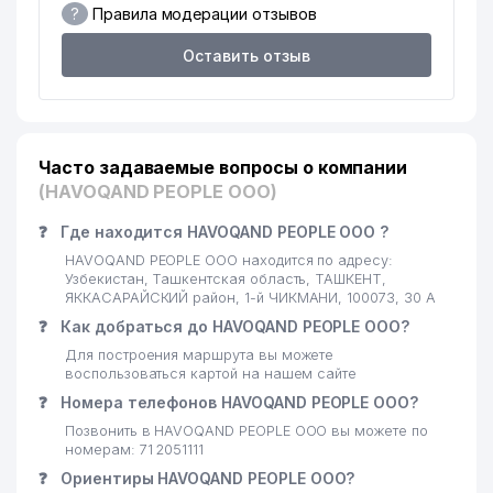
?
Правила модерации отзывов
20
VET-PROFI ООО
370 м
Оставить отзыв
CORRIDA FOOD СЕМЕЙНОЕ
21
392 м
ПРЕДПРИЯТИЕ
FAYSEL KONSTRUKTION
22
405 м
Часто задаваемые вопросы о компании
LOGISTIK ООО
(HAVOQAND PEOPLE ООО)
23
ART VITRAJ ООО
425 м
❓
Где находится HAVOQAND PEOPLE ООО ?
СПЕЦИАЛИЗИРОВАННАЯ
HAVOQAND PEOPLE ООО находится по адресу:
ШКОЛА ДЛЯ ДЕТЕЙ С
Узбекистан, Ташкентская область, ТАШКЕНТ,
24
430 м
ОГРАНИЧЕННЫМИ
ЯККАСАРАЙСКИЙ район, 1-й ЧИКМАНИ, 100073, 30 А
ВОЗМОЖНОСТЯМИ № 25
❓
Как добраться до HAVOQAND PEOPLE ООО?
Для построения маршрута вы можете
25
KEY SOLUTIONS ООО
466 м
воспользоваться картой на нашем сайте
❓
Номера телефонов HAVOQAND PEOPLE ООО?
KATTA TANAFFUS BILIMDON
26
483 м
НОУ
Позвонить в HAVOQAND PEOPLE ООО вы можете по
номерам: 71 2051111
ТАШКЕНТСКОЕ ГОРОДСКОЕ
❓
Ориентиры HAVOQAND PEOPLE ООО?
ТЕРРИТОРИАЛЬНОЕ