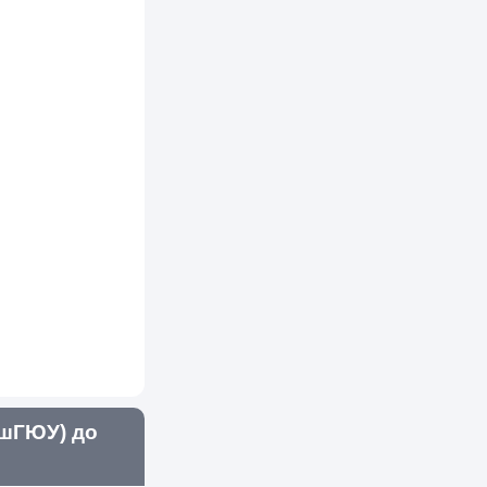
шГЮУ) до