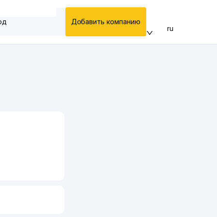
од
Добавить компанию
ru