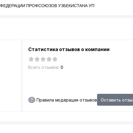
 ФЕДЕРАЦИИ ПРОФСОЮЗОВ УЗБЕКИСТАНА УП
ТР
Статистика отзывов о компании
СТАН
Всего отзывов:
0
ТР им. АЛИШЕРА НАВОИ
РНАЯ КОМПАНИЯ
?
Правила модерации отзывов
Оставить отзы
ЕКИСТАНА (УзА)