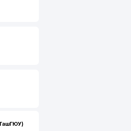
ТашГЮУ)