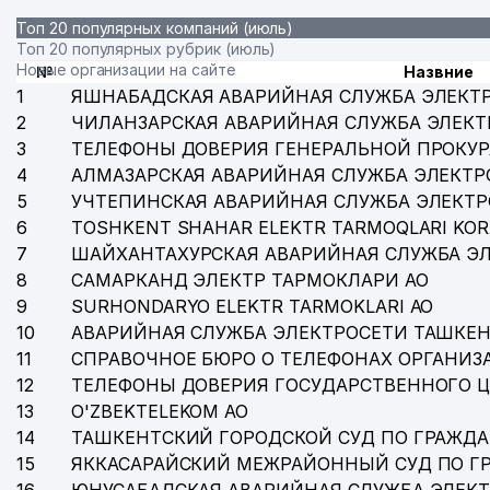
34
ВОСТОЧНЫЙ УНИВЕРСИТЕТ
Топ 20 популярных компаний (июль)
Топ 20 популярных рубрик (июль)
35
KRON TELEKOM NETVORK ЧП
Новые организации на сайте
№
Назвние
1
ЯШНАБАДСКАЯ АВАРИЙНАЯ СЛУЖБА ЭЛЕКТ
36
ГАБУРОВ ЕВГЕНИЙ МИХАЙЛОВИЧ ИндП
2
ЧИЛАНЗАРСКАЯ АВАРИЙНАЯ СЛУЖБА ЭЛЕКТ
3
ТЕЛЕФОНЫ ДОВЕРИЯ ГЕНЕРАЛЬНОЙ ПРОКУР
37
ADLEKS-ADVOKAT АДВОКАТСКАЯ ФИРМА
4
АЛМАЗАРСКАЯ АВАРИЙНАЯ СЛУЖБА ЭЛЕКТР
38
PASSTRANS MEDIA ООО
5
УЧТЕПИНСКАЯ АВАРИЙНАЯ СЛУЖБА ЭЛЕКТ
6
TOSHKENT SHAHAR ELEKTR TARMOQLARI KOR
39
DELTA GLOBAL SOLUTIONS ООО
7
ШАЙХАНТАХУРСКАЯ АВАРИЙНАЯ СЛУЖБА Э
8
40
САМАРКАНД ЭЛЕКТР ТАРМОКЛАРИ АО
OOO Junior Transport
9
SURHONDARYO ELEKTR TARMOKLARI АО
41
DAV ООО
10
АВАРИЙНАЯ СЛУЖБА ЭЛЕКТРОСЕТИ ТАШКЕН
11
СПРАВОЧНОЕ БЮРО О ТЕЛЕФОНАХ ОРГАНИЗА
42
GROSS АО СТРАХОВАЯ КОМПАНИЯ
12
ТЕЛЕФОНЫ ДОВЕРИЯ ГОСУДАРСТВЕННОГО 
43
ИНСТИТУТ ИСТОРИИ АКАДЕМИИ НАУК РЕСПУБЛИКИ
13
O'ZBEKTELEKOM АО
14
ТАШКЕНТСКИЙ ГОРОДСКОЙ СУД ПО ГРАЖД
44
ТОШШАХАРТРАНСХИЗМАТ АО
15
ЯККАСАРАЙСКИЙ МЕЖРАЙОННЫЙ СУД ПО Г