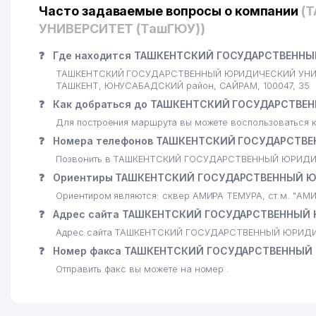
22
УЗРЕПОРТ ООО
Часто задаваемые вопросы о компании
(
УНИВЕРСИТЕТ (ТашГЮУ))
23
ART PRESS CO., LTD. ООО
24
❓
Где находится ТАШКЕНТСКИЙ ГОСУДАРСТВЕННЫ
HAEJIN NEW WORLD ООО
ТАШКЕНТСКИЙ ГОСУДАРСТВЕННЫЙ ЮРИДИЧЕСКИЙ УНИВЕРСИ
25
МУБОРАК ООО
ТАШКЕНТ, ЮНУСАБАДСКИЙ район, САЙРАМ, 100047, 35
❓
Как добраться до ТАШКЕНТСКИЙ ГОСУДАРСТВЕ
26
ALBETA ИП
Для построения маршрута вы можете воспользоваться к
27
CHATKAL MOUNTAINS ООО
❓
Номера телефонов ТАШКЕНТСКИЙ ГОСУДАРСТВЕ
Позвонить в ТАШКЕНТСКИЙ ГОСУДАРСТВЕННЫЙ ЮРИДИЧЕ
28
BETA ООО
❓
Ориентиры ТАШКЕНТСКИЙ ГОСУДАРСТВЕННЫЙ Ю
29
ГОСУДАРСТВЕННЫЙ МУЗЕЙ ИСТОРИИ УЗБЕКИСТАН
Ориентиром являются: сквер АМИРА ТЕМУРА, ст.м. "А
❓
Адрес сайта ТАШКЕНТСКИЙ ГОСУДАРСТВЕННЫЙ 
30
AVTOTEST REPORT ООО
Адрес сайта ТАШКЕНТСКИЙ ГОСУДАРСТВЕННЫЙ ЮРИДИЧЕ
31
СААКЯН А. ИндП
❓
Номер факса ТАШКЕНТСКИЙ ГОСУДАРСТВЕННЫЙ 
Отправить факс вы можете на номер .
32
O'Z-BOGERO ЧП
33
MIRZO BOBUR ООО