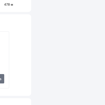
478 м
482 м
482 м
491 м
513 м
541 м
549 м
560 м
581 м
в
600 м
603 м