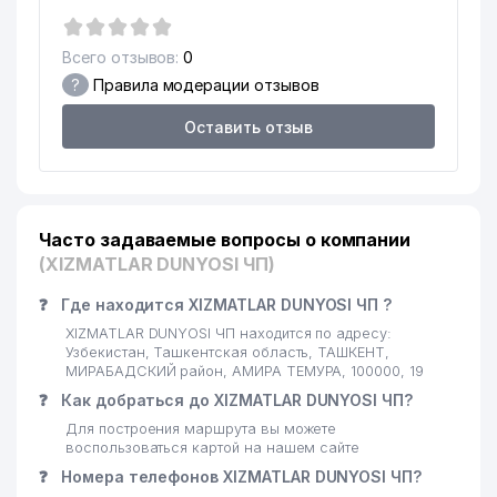
17
МУСААИС ООО
327 м
18
O'Z-BOGERO ЧП
331 м
Всего отзывов:
0
?
Правила модерации отзывов
19
ART PRESS CO., LTD. ООО
333 м
Оставить отзыв
ГОСУДАРСТВЕННЫЙ
АКАДЕМИЧЕСКИЙ РУССКИЙ
20
340 м
ДРАМАТИЧЕСКИЙ ТЕАТР
УЗБЕКИСТАНА
Часто задаваемые вопросы о компании
ДИРЕКЦИЯ
ХУДОЖЕСТВЕННЫХ
(XIZMATLAR DUNYOSI ЧП)
21
ВЫСТАВОК ПРИ АКАДЕМИИ
344 м
ХУДОЖЕСТВ РЕСПУБЛИКИ
❓
Где находится XIZMATLAR DUNYOSI ЧП ?
УЗБЕКИСТАН
XIZMATLAR DUNYOSI ЧП находится по адресу:
Узбекистан, Ташкентская область, ТАШКЕНТ,
22
DEM-DELUX ООО
348 м
МИРАБАДСКИЙ район, АМИРА ТЕМУРА, 100000, 19
❓
Как добраться до XIZMATLAR DUNYOSI ЧП?
LEGAL EXPERT АДВОКАТСКАЯ
23
351 м
Для построения маршрута вы можете
ФИРМА
воспользоваться картой на нашем сайте
UNIVERSAL-PRESS-MEDIA
❓
Номера телефонов XIZMATLAR DUNYOSI ЧП?
24
363 м
ООО