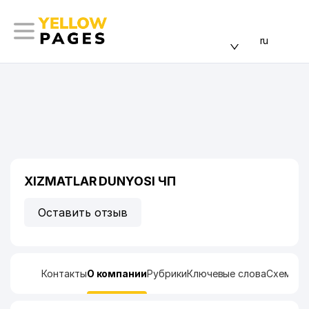
ru
XIZMATLAR DUNYOSI ЧП
Оставить отзыв
Контакты
О компании
Рубрики
Ключевые слова
Схема п