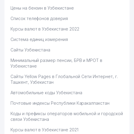
DISTRITECH CENTRAL ASIA
58
663 м
Цены на бензин в Узбекистане
ООО
Список телефонов доверия
59
FOTON АО
696 м
Курсы валют в Узбекистане 2022
UZ TRUCK AND BUS MOTORS
60
707 м
СП ООО
Система единиц измерения
61
INTER FOOD PLYUS ООО
709 м
Сайты Узбекистана
Минимальный размер пенсии, БРВ и МРОТ в
62
INTURSERVIS ООО
710 м
Узбекистане
63
SADA ООО
716 м
Сайты Yellow Pages в Глобальной Сети Интернет, г.
Ташкент, Узбекистан
МИНИСТЕРСТВО ЮСТИЦИИ
64
718 м
РЕСПУБЛИКИ УЗБЕКИСТАН
Автомобильные коды Узбекистана
МИНИСТЕРСТВО ПО
Почтовые индексы Республики Каракалпакстан
РАЗВИТИЮ
ИНФОРМАЦИОННЫХ
Коды и префиксы операторов мобильной и городской
65
720 м
ТЕХНОЛОГИЙ И
связи Узбекистана
КОММУНИКАЦИЙ
РЕСПУБЛИКИ УЗБЕКИСТАН
Курсы валют в Узбекистане 2021