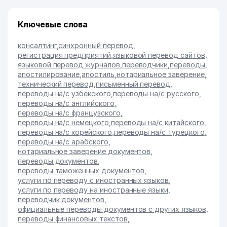
Ключевые слова
консалтинг
,
синхронный перевод
,
регистрация предприятий
,
языковой перевод сайтов
,
языковой перевод журналов
,
переводчики
,
переводы
,
апостилирование
,
апостиль
,
нотариальное заверение
,
технический перевод
,
письменный перевод
,
переводы на/с узбекского
,
переводы на/с русского
,
переводы на/с английского
,
переводы на/с французского
,
переводы на/с немецкого
,
переводы на/с китайского
,
переводы на/с корейского
,
переводы на/с турецкого
,
переводы на/с арабского
,
нотариальное заверение документов
,
переводы документов
,
переводы таможенных документов
,
услуги по переводу с иностранных языков
,
услуги по переводу на иностранные языки
,
переводчик документов
,
официальные переводы документов с других языков
,
переводы финансовых текстов
,