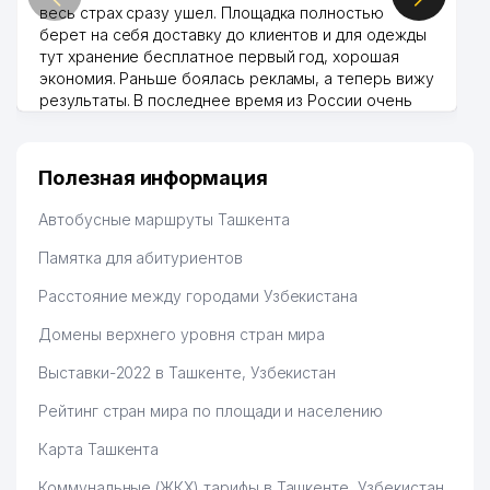
весь страх сразу ушел. Площадка полностью
берет на себя доставку до клиентов и для одежды
SUMITOMO CORPORATION
42
550 м
тут хранение бесплатное первый год, хорошая
ПРЕДСТАВИТЕЛЬСТВО
экономия. Раньше боялась рекламы, а теперь вижу
43
LINEAR PANEL ООО
551 м
результаты. В последнее время из России очень
много заказывают, а вначале только по
44
TIAN TECHNOLOGY ООО
558 м
Узбекистану брали, но вяло. Удалось раскрутиться,
дальше развиваюсь потихоньку😊
Полезная информация
HONEYWELL
Hamida 03.08.2026 12:45:39
45
567 м
ПРЕДСТАВИТЕЛЬСТВО
Автобусные маршруты Ташкента
SHEDEVR САЛОН
Памятка для абитуриентов
46
ШВЕЙЦАРСКИХ ЧАСОВ И
577 м
ПОДАРКОВ
Расстояние между городами Узбекистана
47
ARTUM LEASING GROUP ООО
594 м
Домены верхнего уровня стран мира
Выставки-2022 в Ташкенте, Узбекистан
48
ORXIDEYA SAVDO LYUKS ООО
598 м
Рейтинг стран мира по площади и населению
МИНИСТЕРСТВО
ВНУТРЕННИХ ДЕЛ
49
608 м
Карта Ташкента
РЕСПУБЛИКИ УЗБЕКИСТАН
(МВД)
Коммунальные (ЖКХ) тарифы в Ташкенте, Узбекистан