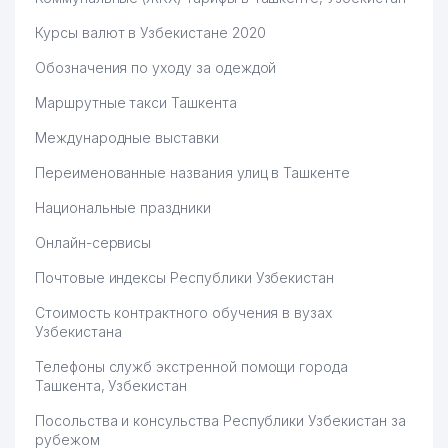
GLAXO SMITH KLINE
Курсы валют в Узбекистане 2020
50
614 м
ПРЕДСТАВИТЕЛЬСТВО
Обозначения по уходу за одеждой
51
VERANJ PLUS ООО
632 м
Маршрутные такси Ташкента
КОМИТЕТ ПО ДЕЛАМ
Международные выставки
РЕЛИГИЙ ПРИ КАБИНЕТЕ
52
637 м
МИНИСТРОВ РЕСПУБЛИКИ
Переименованные названия улиц в Ташкенте
УЗБЕКИСТАН
Национальные праздники
MITSUI & CO., LTD.
53
643 м
ПРЕДСТАВИТЕЛЬСТВО
Онлайн-сервисы
Почтовые индексы Республики Узбекистан
54
GAMMA-ELEKTRO ЧП
646 м
Стоимость контрактного обучения в вузах
ЭВЕР НЕВРО ФАРМА ГмбХ
55
647 м
Узбекистана
ПРЕДСТАВИТЕЛЬСТВО
Телефоны служб экстренной помощи города
56
LEAVIT BIZNES ООО
651 м
Ташкента, Узбекистан
57
GRAND INTER BUILDING ООО
658 м
Посольства и консульства Республики Узбекистан за
рубежом