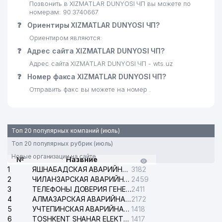
Позвонить в XIZMATLAR DUNYOSI ЧП вы можете по
номерам: 90 3740667
25
DORI-DARMON HCP ООО
364 м
❓
Ориентиры XIZMATLAR DUNYOSI ЧП?
ШАРК ИЗДАТЕЛЬСКО-
Ориентиром являются:
26
ПОЛИГРАФИЧЕСКАЯ
377 м
❓
Адрес сайта XIZMATLAR DUNYOSI ЧП?
АКЦИОНЕРНАЯ КОМПАНИЯ
Адрес сайта XIZMATLAR DUNYOSI ЧП - wts.uz
НАЦИОНАЛЬНОЕ
❓
Номер факса XIZMATLAR DUNYOSI ЧП?
ИНФОРМАЦИОННОЕ
27
Отправить факс вы можете на номер .
382 м
АГЕНТСТВО УЗБЕКИСТАНА
(УзА)
ГОСУДАРСТВЕННЫЙ МУЗЕЙ
28
421 м
Топ 20 популярных компаний (июль)
ИСТОРИИ УЗБЕКИСТАНА
Топ 20 популярных рубрик (июль)
29
GLOBAL PASSERVIS СП ООО
429 м
Новые организации на сайте
№
Назвние
1
ЯШНАБАДСКАЯ АВАРИЙНАЯ СЛУЖБА ЭЛЕКТРОСЕТИ
3182
ДОРИ-ДАРМОН АПТЕКА № 1
30
433 м
2
ЧИЛАНЗАРСКАЯ АВАРИЙНАЯ СЛУЖБА ЭЛЕКТРОСЕТИ
2459
АК
3
ТЕЛЕФОНЫ ДОВЕРИЯ ГЕНЕРАЛЬНОЙ ПРОКУРАТУРЫ РЕСПУБЛИКИ УЗБЕКИСТАН
2411
4
АЛМАЗАРСКАЯ АВАРИЙНАЯ СЛУЖБА ЭЛЕКТРОСЕТИ
2172
31
MIRZO BOBUR ООО
442 м
5
УЧТЕПИНСКАЯ АВАРИЙНАЯ СЛУЖБА ЭЛЕКТРОСЕТИ
1418
6
TOSHKENT SHAHAR ELEKTR TARMOQLARI KORXONASI АО
1417
32
KAN-SERVIS ООО
459 м