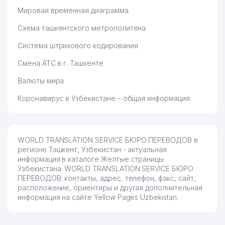
Мировая временная диаграмма
ПОСОЛЬСТВО РЕСПУБЛИКИ
66
734 м
ЮЖНАЯ КОРЕЯ
Схема ташкентского метрополитена
67
FAR INTER GARDEN ООО
756 м
Система штрихового кодирования
ТЕЛЕФОНЫ ДОВЕРИЯ
Смена АТС в г. Ташкенте
68
МИНИСТЕРСТВА ФИНАНСОВ
758 м
РЕСПУБЛИКИ УЗБЕКИСТАН
Валюты мира
Коронавирус в Узбекистане – общая информация
INDORAMA KOKAND TEXTILE
69
759 м
СП ООО
ГЛАВНОЕ УПРАВЛЕНИЕ
70
ЭКОНОМИКИ ХОКИМИЯТА г.
761 м
WORLD TRANSLATION SERVICE БЮРО ПЕРЕВОДОВ в
ТАШКЕНТА
регионе Ташкент, Узбекистан - актуальная
информация в каталоге Желтые страницы
71
KAMELOT DENT ООО
773 м
Узбекистана. WORLD TRANSLATION SERVICE БЮРО
ПЕРЕВОДОВ: контакты, адрес, телефон, факс, сайт,
МИНИСТЕРСТВО
расположение, ориентиры и другая дополнительная
72
ИНОСТРАННЫХ ДЕЛ
808 м
информация на сайте Yellow Pages Uzbekistan.
РЕСПУБЛИКИ УЗБЕКИСТАН