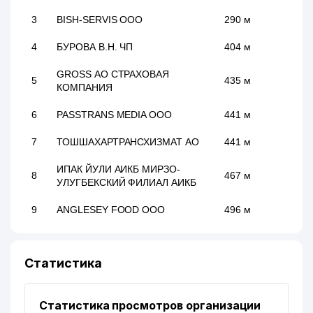
3
BISH-SERVIS ООО
290 м
4
БУРОВА В.Н. ЧП
404 м
GROSS АО СТРАХОВАЯ
5
435 м
КОМПАНИЯ
6
PASSTRANS MEDIA ООО
441 м
7
ТОШШАХАРТРАНСХИЗМАТ АО
441 м
ИПАК ЙУЛИ АИКБ МИРЗО-
8
467 м
УЛУГБЕКСКИЙ ФИЛИАЛ АИКБ
9
ANGLESEY FOOD ООО
496 м
РЕГИОНАЛЬНЫЕ
10
543 м
ЭЛЕКТРИЧЕСКИЕ СЕТИ АО
Статистика
ЭНЕРГИЯ КООРДИНАЦИОННО-
11
559 м
ДИСПЕТЧЕРСКИЙ ЦЕНТР
Статистика просмотров организации