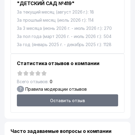
PARKER RUSSELL AUDIT OOO
"ДЕТСКИЙ САД №419"
12
578 м
АУДИТОРСКАЯ ОРГАНИЗАЦИЯ
За текущий месяц (август 2026 г.): 18
13
CHATKAL MOUNTAINS ООО
581 м
За прошлый месяц (июль 2026 г.): 114
За 3 месяца (июнь 2026 г. - июль 2026 г.): 270
PARKER RUSSELL FINANCE
14
582 м
За пол года (март 2026 г. - июль 2026 г.): 504
ООО
За год (январь 2025 г. - декабрь 2025 г.): 1128
15
СААКЯН А. ИндП
599 м
16
SAKURA CITY ООО
632 м
Статистика отзывов о компании
17
ALBETA ИП
643 м
Всего отзывов:
0
18
OOO Junior Transport
674 м
?
Правила модерации отзывов
КАЗАХСКИЙ НАЦИОНАЛЬНЫЙ
Оставить отзыв
19
КУЛЬТУРНЫЙ ЦЕНТР
677 м
УЗБЕКИСТАНА
ПОЧЁТНОЕ КОНСУЛЬСТВО
20
677 м
КОРОЛЕВСТВА НИДЕРЛАНДОВ
Часто задаваемые вопросы о компании