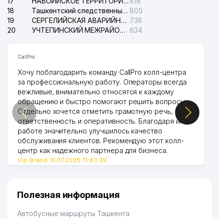
17
НАВОИЙСКОЕ ТЕРРИТОРИАЛЬНОЕ ПРЕДПРИЯТИЕ ЭЛЕКТРОСЕТИ АО
818
РЕСПУБЛИКАНСКАЯ
18
Ташкентский следственный изолятор
805
СПЕЦИАЛИЗИРОВАННАЯ
19
СЕРГЕЛИЙСКАЯ АВАРИЙНАЯ СЛУЖБА ЭЛЕКТРОСЕТИ
738
39
986 м
МУЗЫКАЛЬНАЯ ШКОЛА им. В.А.
20
УЧТЕПИНСКИЙ МЕЖРАЙОННЫЙ СУД ПО ГРАЖДАНСКИМ ДЕЛАМ
634
УСПЕНСКОГО
40
BUSINESS BOOK ООО
991 м
CallPro
Хочу поблагодарить команду CallPro колл-центра
41
EKO SPA TRIUMF ООО
992 м
за профессиональную работу. Операторы всегда
вежливые, внимательно относятся к каждому
обращению и быстро помогают решить вопросы.
Отдельно хочется отметить грамотную речь,
ответственность и оперативность. Благодаря их
работе значительно улучшилось качество
обслуживания клиентов. Рекомендую этот колл-
центр как надежного партнера для бизнеса.
Vip Brand 31.07.2026 11:43:39
Полезная информация
Автобусные маршруты Ташкента