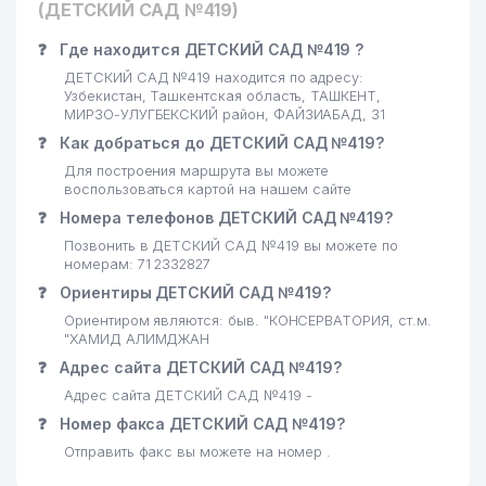
ЛАШКАРБЕГИ МАХАЛЛИНСКИЙ
(ДЕТСКИЙ САД №419)
21
680 м
КОМИТЕТ
❓
Где находится ДЕТСКИЙ САД №419 ?
22
ЙУЛ-ЛОЙИХА БЮРОСИ ООО
686 м
ДЕТСКИЙ САД №419 находится по адресу:
Узбекистан, Ташкентская область, ТАШКЕНТ,
ГОСУДАРСТВЕННЫЙ КОМИТЕТ
МИРЗО-УЛУГБЕКСКИЙ район, ФАЙЗИАБАД, 31
23
РЕСПУБЛИКИ УЗБЕКИСТАН ПО
691 м
❓
Как добраться до ДЕТСКИЙ САД №419?
АВТОМОБИЛЬНЫМ ДОРОГАМ
Для построения маршрута вы можете
воспользоваться картой на нашем сайте
24
NORI ООО
771 м
❓
Номера телефонов ДЕТСКИЙ САД №419?
25
MULTIVAC PACKAGING ИП ООО
781 м
Позвонить в ДЕТСКИЙ САД №419 вы можете по
номерам: 71 2332827
СОЮЗ КОМПОЗИТОРОВ
26
783 м
❓
Ориентиры ДЕТСКИЙ САД №419?
УЗБЕКИСТАНА
Ориентиром являются: быв. "КОНСЕРВАТОРИЯ, ст.м.
"ХАМИД АЛИМДЖАН
EXPRESS BUSINESS RESOURCE
27
788 м
ООО
❓
Адрес сайта ДЕТСКИЙ САД №419?
Адрес сайта ДЕТСКИЙ САД №419 -
28
ДОМ-МУЗЕЙ С.П. БОРОДИНА
791 м
❓
Номер факса ДЕТСКИЙ САД №419?
29
ARDUS СП ООО
813 м
Отправить факс вы можете на номер .