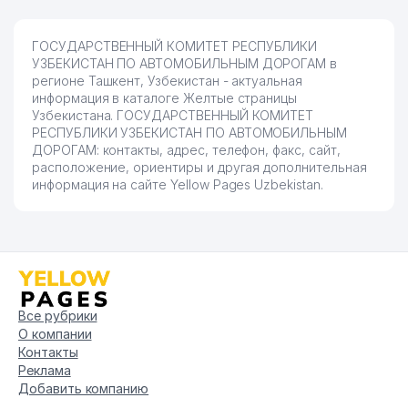
83
SAN TERRA ООО
285 м
ГОСУДАРСТВЕННЫЙ КОМИТЕТ РЕСПУБЛИКИ
УЗБЕКИСТАН ПО АВТОМОБИЛЬНЫМ ДОРОГАМ в
84
МУЗЕЙ СЕРГЕЯ ЕСЕНИНА
291 м
регионе Ташкент, Узбекистан - актуальная
информация в каталоге Желтые страницы
ТАШКЕНТСКОЕ ГОРОДСКОЕ
Узбекистана. ГОСУДАРСТВЕННЫЙ КОМИТЕТ
85
УПРАВЛЕНИЕ НАРОДНОГО
302 м
РЕСПУБЛИКИ УЗБЕКИСТАН ПО АВТОМОБИЛЬНЫМ
ОБРАЗОВАНИЯ (ГУНО)
ДОРОГАМ: контакты, адрес, телефон, факс, сайт,
расположение, ориентиры и другая дополнительная
Cambridge Learning Center
информация на сайте Yellow Pages Uzbekistan.
86
313 м
(Novza)
EVENTS TRAVEL СЕМЕЙНОЕ
87
314 м
ПРЕДПРИЯТИЕ
OQQO'RG'ON IKKINCHI
88
314 м
KOMMUNAL ТЧСЖ
Все рубрики
О компании
89
БАЗАНЯН ЧП
317 м
Контакты
Реклама
ЛАШКАРБЕГИ МАХАЛЛИНСКИЙ
90
322 м
КОМИТЕТ
Добавить компанию