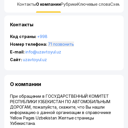
Контакты
О компании
Рубрики
Ключевые слова
Схема п
Контакты
Код страны:
+998
Номер телефона:
71 позвонить
E-mail:
info@uzavtoyul.uz
Сайт:
uzavtoyul.uz
О компании
При обращении в ГОСУДАРСТВЕННЫЙ КОМИТЕТ
РЕСПУБЛИКИ УЗБЕКИСТАН ПО АВТОМОБИЛЬНЫМ
ДОРОГАМ, пожалуйста, скажите, что Вы нашли
информацию о данной организации в справочнике
Yellow Pages Uzbekistan Желтые страницы
Узбекистана.