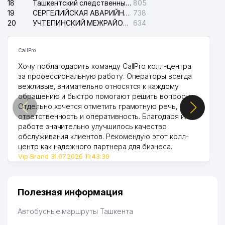
18
Ташкентский следственный изолятор
805
19
СЕРГЕЛИЙСКАЯ АВАРИЙНАЯ СЛУЖБА ЭЛЕКТРОСЕТИ
738
IMT LOGISTICS NN
50
151 м
20
УЧТЕПИНСКИЙ МЕЖРАЙОННЫЙ СУД ПО ГРАЖДАНСКИМ ДЕЛАМ
634
ПРЕДСТАВИТЕЛЬСТВО
ARTERIUM
51
154 м
CallPro
ПРЕДСТАВИТЕЛЬСТВО
Хочу поблагодарить команду CallPro колл-центра
52
JURABEK ЧП
157 м
за профессиональную работу. Операторы всегда
вежливые, внимательно относятся к каждому
53
GRADOS ООО
160 м
обращению и быстро помогают решить вопросы.
Отдельно хочется отметить грамотную речь,
ИНФОРМАЦИОННО-
ответственность и оперативность. Благодаря их
БИБЛИОТЕЧНЫЙ ЦЕНТР
работе значительно улучшилось качество
54
165 м
МИРЗО-УЛУГБЕКСКОГО
обслуживания клиентов. Рекомендую этот колл-
РАЙОНА
центр как надежного партнера для бизнеса.
Vip Brand 31.07.2026 11:43:39
55
АББАСОВА О.Г. ИндП
167 м
ЯНГИ АВЛОД ФОРУМИ ННО
56
ЦЕНТР ДЕТСКОГО
169 м
Полезная информация
ТВОРЧЕСТВА
Автобусные маршруты Ташкента
57
STATUS MEDICAL PLUS ООО
176 м