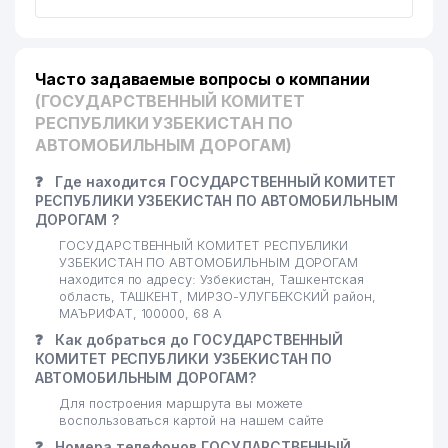
20
SINDBAD TOUR ООО
108 м
21
ALTERA PRO ЧП
110 м
Часто задаваемые вопросы о компании
(ГОСУДАРСТВЕННЫЙ КОМИТЕТ
22
UNIFORM OPTIMA НОУ
111 м
РЕСПУБЛИКИ УЗБЕКИСТАН ПО
АВТОМОБИЛЬНЫМ ДОРОГАМ)
INTERNATIONAL CARAVAN
23
115 м
TRAVEL SERVICE ООО
❓
Где находится ГОСУДАРСТВЕННЫЙ КОМИТЕТ
РЕСПУБЛИКИ УЗБЕКИСТАН ПО АВТОМОБИЛЬНЫМ
BUNYODKOR МОЛОДЕЖНЫЙ
24
116 м
ДОРОГАМ ?
ТЕЛЕКЛУБ
ГОСУДАРСТВЕННЫЙ КОМИТЕТ РЕСПУБЛИКИ
УЗБЕКИСТАН ПО АВТОМОБИЛЬНЫМ ДОРОГАМ
25
PREMIUM TEA GROUP ООО
117 м
находится по адресу: Узбекистан, Ташкентская
область, ТАШКЕНТ, МИРЗО-УЛУГБЕКСКИЙ район,
26
ALG SALES ООО
118 м
МАЪРИФАТ, 100000, 68 А
❓
Как добраться до ГОСУДАРСТВЕННЫЙ
27
PREMIUM DIGITAL ЧП
119 м
КОМИТЕТ РЕСПУБЛИКИ УЗБЕКИСТАН ПО
АВТОМОБИЛЬНЫМ ДОРОГАМ?
28
KOGI ADVERTISING CA ООО
121 м
Для построения маршрута вы можете
воспользоваться картой на нашем сайте
29
ASIA LEASING GROUP ООО
125 м
❓
Номера телефонов ГОСУДАРСТВЕННЫЙ