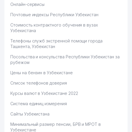
66
MEDIA SYSTEMS ООО
214 м
Онлайн-сервисы
PARKER RUSSELL FINANCE
Почтовые индексы Республики Узбекистан
67
216 м
ООО
Стоимость контрактного обучения в вузах
ANCORA CONSULTING AND
Узбекистана
68
LEGAL SERVICE АДВОКАТСКАЯ
217 м
Телефоны служб экстренной помощи города
ФИРМА
Ташкента, Узбекистан
PARKER RUSSELL AUDIT OOO
69
217 м
Посольства и консульства Республики Узбекистан за
АУДИТОРСКАЯ ОРГАНИЗАЦИЯ
рубежом
70
GRAND MAGIC ООО
218 м
Цены на бензин в Узбекистане
71
PARKER RUSSELL LEGAL ООО
220 м
Список телефонов доверия
REDAKTSIYA GAZETI
Курсы валют в Узбекистане 2022
72
223 м
CHASTNIY SEKTOR ООО
Система единиц измерения
73
АТС №237
230 м
Сайты Узбекистана
74
PROMEAT GROUP CORP ООО
234 м
Минимальный размер пенсии, БРВ и МРОТ в
Узбекистане