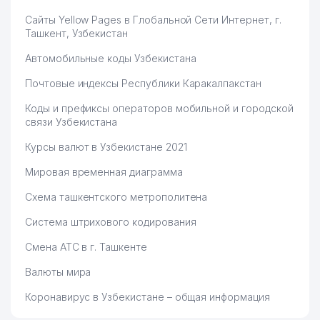
NANO LIZING KOMPANIYASI
75
237 м
ООО
Сайты Yellow Pages в Глобальной Сети Интернет, г.
Ташкент, Узбекистан
ТЕЛЕФОНЫ ДОВЕРИЯ
ГОСУДАРСТВЕННОГО
Автомобильные коды Узбекистана
76
237 м
КОМИТЕТА РЕСПУБЛИКИ
Почтовые индексы Республики Каракалпакстан
УЗБЕКИСТАН ПО СТАТИСТИКЕ
Коды и префиксы операторов мобильной и городской
77
BEPRO NORMA ООО
237 м
связи Узбекистана
MIRZO-ULUGBEK
Курсы валют в Узбекистане 2021
78
ADVOKATLARI КОЛЛЕГИЯ
242 м
АДВОКАТОВ
Мировая временная диаграмма
ДЕТСКИЙ САД №547
Схема ташкентского метрополитена
79
244 м
(СОЛНЫШКО)
Система штрихового кодирования
BALAND BINO BONI
80
244 м
Смена АТС в г. Ташкенте
KOMMUNAL ТЧСЖ
Валюты мира
БАРКАМОЛ АВЛОД ДЕТСКАЯ
81
277 м
ШКОЛА г. ТАШКЕНТА
Коронавирус в Узбекистане – общая информация
82
PLIT INDUSTRY BUILDING ООО
282 м