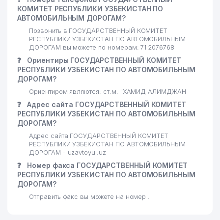
ХАЛК БАНК РУз МИРЗО-
КОМИТЕТ РЕСПУБЛИКИ УЗБЕКИСТАН ПО
30
127 м
УЛУГБЕКСКИЙ ФИЛИАЛ
АВТОМОБИЛЬНЫМ ДОРОГАМ?
Позвонить в ГОСУДАРСТВЕННЫЙ КОМИТЕТ
MULTIVAC PACKAGING ИП
31
РЕСПУБЛИКИ УЗБЕКИСТАН ПО АВТОМОБИЛЬНЫМ
127 м
ООО
ДОРОГАМ вы можете по номерам: 71 2076768
❓
Ориентиры ГОСУДАРСТВЕННЫЙ КОМИТЕТ
32
TEST FOOD ООО
129 м
РЕСПУБЛИКИ УЗБЕКИСТАН ПО АВТОМОБИЛЬНЫМ
ДОРОГАМ?
33
HAVAS FOOD ООО
129 м
Ориентиром являются: ст.м. "ХАМИД АЛИМДЖАН
34
QAXRAMON NAVO ТЧСЖ
131 м
❓
Адрес сайта ГОСУДАРСТВЕННЫЙ КОМИТЕТ
РЕСПУБЛИКИ УЗБЕКИСТАН ПО АВТОМОБИЛЬНЫМ
ITECA EXHIBITIONS ИП ООО
ДОРОГАМ?
35
МЕЖДУНАРОДНАЯ
132 м
Адрес сайта ГОСУДАРСТВЕННЫЙ КОМИТЕТ
ВЫСТАВОЧНАЯ КОМПАНИЯ
РЕСПУБЛИКИ УЗБЕКИСТАН ПО АВТОМОБИЛЬНЫМ
ДОРОГАМ - uzavtoyul.uz
AUTOPROMSNAB-SPEDITION
36
132 м
❓
Номер факса ГОСУДАРСТВЕННЫЙ КОМИТЕТ
ПРЕДСТАВИТЕЛЬСТВО
РЕСПУБЛИКИ УЗБЕКИСТАН ПО АВТОМОБИЛЬНЫМ
ДОРОГАМ?
37
BYMIR ООО
134 м
Отправить факс вы можете на номер .
38
TOP BUSINESS ООО
134 м