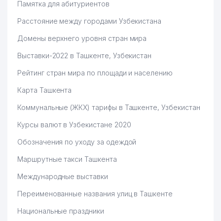
Памятка для абитуриентов
ЭКОЛОГИЧЕСКОЕ ДВИЖЕНИЕ
58
184 м
Расстояние между городами Узбекистана
УЗБЕКИСТАНА
Домены верхнего уровня стран мира
ФЕДЕРАЦИЯ ТЕННИСА
59
186 м
УЗБЕКИСТАНА
Выставки-2022 в Ташкенте, Узбекистан
KO'CHMAS MULK SAVDO
Рейтинг стран мира по площади и населению
60
191 м
XIZMATI ООО
Карта Ташкента
РЕСПУБЛИКАНСКИЙ ЦЕНТР
61
205 м
Коммунальные (ЖКХ) тарифы в Ташкенте, Узбекистан
СОБСТВЕННОСТИ ООО
Курсы валют в Узбекистане 2020
62
NEW-HOUSE ООО
207 м
Обозначения по уходу за одеждой
ОБЩЕОБРАЗОВАТЕЛЬНАЯ
63
208 м
СРЕДНЯЯ ШКОЛА № 18
Маршрутные такси Ташкента
ROSFORT Management and
Международные выставки
64
213 м
Investment OOO
Переименованные названия улиц в Ташкенте
65
HONOR MED ООО
213 м
Национальные праздники