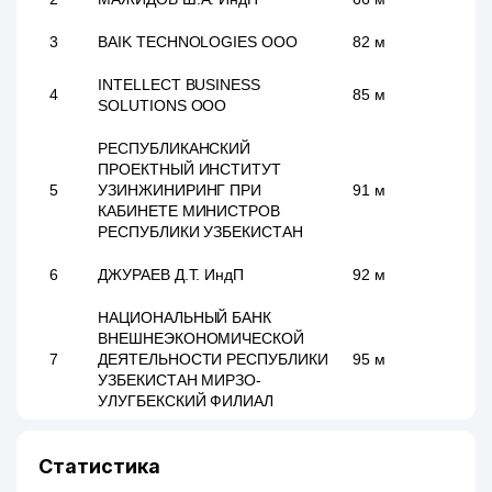
3
BAIK TECHNOLOGIES ООО
82 м
INTELLECT BUSINESS
4
85 м
SOLUTIONS ООО
РЕСПУБЛИКАНСКИЙ
ПРОЕКТНЫЙ ИНСТИТУТ
5
УЗИНЖИНИРИНГ ПРИ
91 м
КАБИНЕТЕ МИНИСТРОВ
РЕСПУБЛИКИ УЗБЕКИСТАН
6
ДЖУРАЕВ Д.Т. ИндП
92 м
НАЦИОНАЛЬНЫЙ БАНК
ВНЕШНЕЭКОНОМИЧЕСКОЙ
7
ДЕЯТЕЛЬНОСТИ РЕСПУБЛИКИ
95 м
УЗБЕКИСТАН МИРЗО-
УЛУГБЕКСКИЙ ФИЛИАЛ
8
CERT INTERNATIONAL ООО
99 м
Статистика
9
PRIME MEDIA SOLUTION ООО
100 м