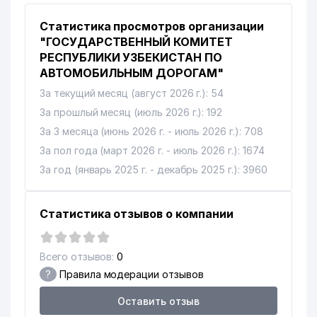
10
MARY-ELLE ООО
101 м
Статистика просмотров организации
"ГОСУДАРСТВЕННЫЙ КОМИТЕТ
11
KAFIL-SUG'URTA ООО
102 м
РЕСПУБЛИКИ УЗБЕКИСТАН ПО
АВТОМОБИЛЬНЫМ ДОРОГАМ"
12
SMART PAGES ООО
102 м
За текущий месяц (август 2026 г.): 54
INDEPENDENT INSPECTION
За прошлый месяц (июль 2026 г.): 192
13
104 м
SERVICES ООО
За 3 месяца (июнь 2026 г. - июль 2026 г.): 708
14
PROXIMA RESEARCH ООО
104 м
За пол года (март 2026 г. - июль 2026 г.): 1674
За год (январь 2025 г. - декабрь 2025 г.): 3960
15
LEADER CENTER ООО
105 м
16
SUV-TARAKKIYOT ООО
106 м
Статистика отзывов о компании
17
LABB ООО
106 м
Всего отзывов:
0
PROGRES LIMITED
18
106 м
ПРЕДСТАВИТЕЛЬСТВО
?
Правила модерации отзывов
LEADING FORCE COMPANY
Оставить отзыв
19
107 м
ООО