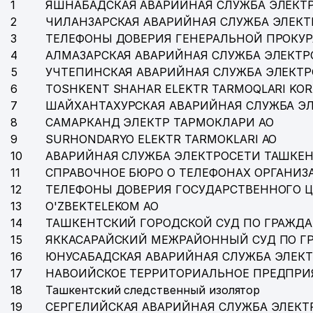
1
ЯШНАБАДСКАЯ АВАРИЙНАЯ СЛУЖБА ЭЛЕКТ
2
ЧИЛАНЗАРСКАЯ АВАРИЙНАЯ СЛУЖБА ЭЛЕКТ
3
ТЕЛЕФОНЫ ДОВЕРИЯ ГЕНЕРАЛЬНОЙ ПРОКУР
4
АЛМАЗАРСКАЯ АВАРИЙНАЯ СЛУЖБА ЭЛЕКТР
5
УЧТЕПИНСКАЯ АВАРИЙНАЯ СЛУЖБА ЭЛЕКТ
6
TOSHKENT SHAHAR ELEKTR TARMOQLARI KOR
7
ШАЙХАНТАХУРСКАЯ АВАРИЙНАЯ СЛУЖБА Э
8
САМАРКАНД ЭЛЕКТР ТАРМОКЛАРИ АО
9
SURHONDARYO ELEKTR TARMOKLARI АО
10
АВАРИЙНАЯ СЛУЖБА ЭЛЕКТРОСЕТИ ТАШКЕН
11
СПРАВОЧНОЕ БЮРО О ТЕЛЕФОНАХ ОРГАНИЗА
12
ТЕЛЕФОНЫ ДОВЕРИЯ ГОСУДАРСТВЕННОГО 
13
O'ZBEKTELEKOM АО
14
ТАШКЕНТСКИЙ ГОРОДСКОЙ СУД ПО ГРАЖД
15
ЯККАСАРАЙСКИЙ МЕЖРАЙОННЫЙ СУД ПО Г
16
ЮНУСАБАДСКАЯ АВАРИЙНАЯ СЛУЖБА ЭЛЕК
17
НАВОИЙСКОЕ ТЕРРИТОРИАЛЬНОЕ ПРЕДПРИ
18
Ташкентский следственный изолятор
19
СЕРГЕЛИЙСКАЯ АВАРИЙНАЯ СЛУЖБА ЭЛЕКТ