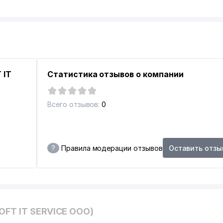
ИСТАН ПО АВТОМОБИЛЬНЫМ ДОРОГАМ
 IT
Статистика отзывов о компании
Т
Всего отзывов:
0
ГБЕКСКОЕ ОТДЕЛЕНИЕ
?
Правила модерации отзывов
Оставить отзы
OFT IT SERVICE ООО)
ИЗАЦИЯ