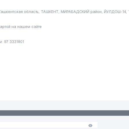
, Ташкентская область, ТАШКЕНТ, МИРАБАДСКИЙ район, ЙУЛДОШ-14, 1
ЗБЕКИСТАНА
артой на нашем сайте
НДОВ
КИСТАН
: 97 3331801
ИДРОМЕТ)
КБ