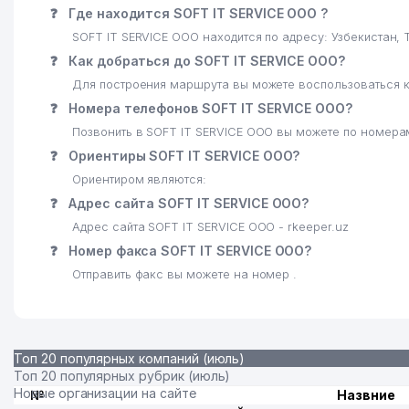
❓
Где находится SOFT IT SERVICE ООО ?
23
FRIGO DINAMIC ООО
SOFT IT SERVICE ООО находится по адресу: Узбекистан
24
КАЗАХСКИЙ НАЦИОНАЛЬНЫЙ КУЛЬТУРНЫЙ ЦЕНТР У
❓
Как добраться до SOFT IT SERVICE ООО?
Для построения маршрута вы можете воспользоваться к
25
ПОЧЁТНОЕ КОНСУЛЬСТВО КОРОЛЕВСТВА НИДЕРЛА
❓
Номера телефонов SOFT IT SERVICE ООО?
26
АКАДЕМИЯ ВООРУЖЁННЫХ СИЛ РЕСПУБЛИКИ УЗБЕ
Позвонить в SOFT IT SERVICE ООО вы можете по номерам
❓
Ориентиры SOFT IT SERVICE ООО?
27
ЦЕНТР ГИДРОМЕТЕОРОЛОГИЧЕСКОЙ СЛУЖБЫ (УЗГ
Ориентиром являются:
28
BISH-SERVIS ООО
❓
Адрес сайта SOFT IT SERVICE ООО?
Адрес сайта SOFT IT SERVICE ООО - rkeeper.uz
29
ИПАК ЙУЛИ АИКБ МИРЗО-УЛУГБЕКСКИЙ ФИЛИАЛ АИ
❓
Номер факса SOFT IT SERVICE ООО?
30
NOVA GROUP ООО
Отправить факс вы можете на номер .
Топ 20 популярных компаний (июль)
Топ 20 популярных рубрик (июль)
Новые организации на сайте
№
Назвние