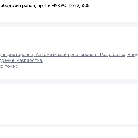
абадский район
,
пр. 1-й НУКУС
, 12/22, 805
ля ресторанов, Автоматизация ресторанов - Разработка, Вне
дрение, Разработка
,
ых точек