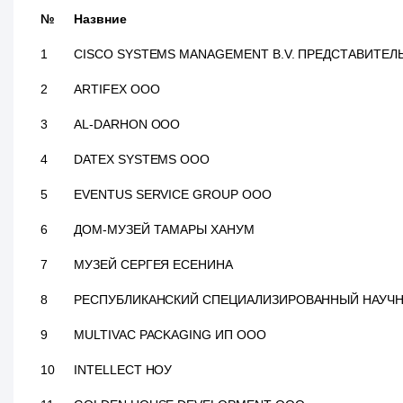
№
Назвние
1
CISCO SYSTEMS MANAGEMENT B.V. ПРЕДСТАВИТЕЛ
2
ARTIFEX ООО
3
AL-DARHON ООО
4
DATEX SYSTEMS ООО
5
EVENTUS SERVICE GROUP ООО
6
ДОМ-МУЗЕЙ ТАМАРЫ ХАНУМ
7
МУЗЕЙ СЕРГЕЯ ЕСЕНИНА
8
РЕСПУБЛИКАНСКИЙ СПЕЦИАЛИЗИРОВАННЫЙ НАУЧН
9
MULTIVAC PACKAGING ИП ООО
10
INTELLECT НОУ