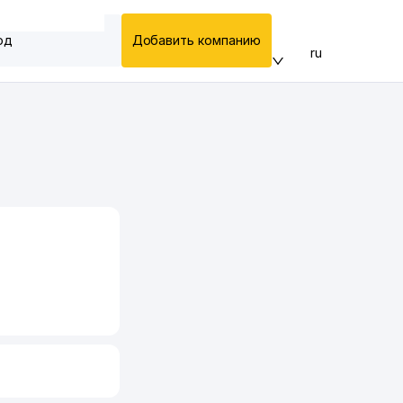
од
Добавить компанию
ru