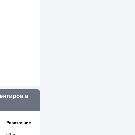
нтиров в
Расстояние
63 м