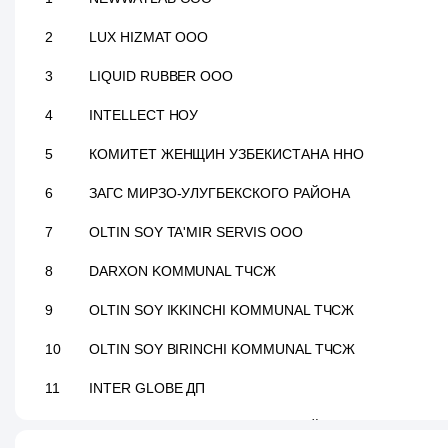
2
LUX HIZMAT ООО
3
LIQUID RUBBER ООО
4
INTELLECT НОУ
5
КОМИТЕТ ЖЕНЩИН УЗБЕКИСТАНА ННО
6
ЗАГС МИРЗО-УЛУГБЕКСКОГО РАЙОНА
7
OLTIN SOY TA'MIR SERVIS ООО
8
DARXON KOMMUNAL ТЧСЖ
9
OLTIN SOY IKKINCHI KOMMUNAL ТЧСЖ
10
OLTIN SOY BIRINCHI KOMMUNAL ТЧСЖ
11
INTER GLOBE ДП
12
МАХАЛЛЯ БЛАГОТВОРИТЕЛЬНЫЙ ФОНД МИРЗО-УЛ