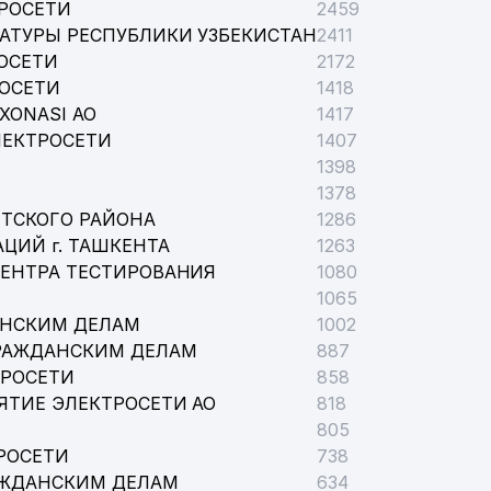
РОСЕТИ
2459
АТУРЫ РЕСПУБЛИКИ УЗБЕКИСТАН
2411
ОСЕТИ
2172
РОСЕТИ
1418
XONASI АО
1417
ЛЕКТРОСЕТИ
1407
1398
1378
ТСКОГО РАЙОНА
1286
ЦИЙ г. ТАШКЕНТА
1263
ЦЕНТРА ТЕСТИРОВАНИЯ
1080
1065
АНСКИМ ДЕЛАМ
1002
РАЖДАНСКИМ ДЕЛАМ
887
ПУБЛИКЕ УЗБЕКИСТАН
ТРОСЕТИ
858
ЯТИЕ ЭЛЕКТРОСЕТИ АО
818
805
РОСЕТИ
738
АЖДАНСКИМ ДЕЛАМ
634