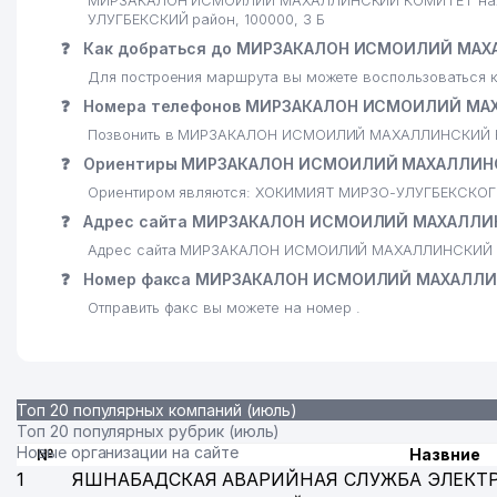
МИРЗАКАЛОН ИСМОИЛИЙ МАХАЛЛИНСКИЙ КОМИТЕТ находит
УЛУГБЕКСКИЙ район, 100000, 3 Б
25
LILIT RUSH COSMETICS ООО
❓
Как добраться до МИРЗАКАЛОН ИСМОИЛИЙ МА
Для построения маршрута вы можете воспользоваться к
26
ULS CONSOLIDATION ООО
❓
Номера телефонов МИРЗАКАЛОН ИСМОИЛИЙ МА
27
ASAKA МАХАЛЛИНСКИЙ КОМИТЕТ
Позвонить в МИРЗАКАЛОН ИСМОИЛИЙ МАХАЛЛИНСКИЙ КО
❓
Ориентиры МИРЗАКАЛОН ИСМОИЛИЙ МАХАЛЛИН
28
EKONOMA ЧП
Ориентиром являются: ХОКИМИЯТ МИРЗО-УЛУГБЕКСКОГ
29
SC-BELARUS ПРЕДСТАВИТЕЛЬСТВО
❓
Адрес сайта МИРЗАКАЛОН ИСМОИЛИЙ МАХАЛЛИ
Адрес сайта МИРЗАКАЛОН ИСМОИЛИЙ МАХАЛЛИНСКИЙ 
30
МИРАГЗАМОВ САРВАР НИГМАТИЛЛАЕВИЧ ИндП
❓
Номер факса МИРЗАКАЛОН ИСМОИЛИЙ МАХАЛЛ
31
WEBLINE ООО
Отправить факс вы можете на номер .
32
Hope of Galaxy ООО
33
КАРАМАТОВ ВА АДВОКАТЛАР АДВОКАТСКАЯ ФИРМА
Топ 20 популярных компаний (июль)
Топ 20 популярных рубрик (июль)
34
CMA CGM CENTRAL ASIA LLP ПРЕДСТАВИТЕЛЬСТВО
Новые организации на сайте
№
Назвние
35
CITRUS TEAM ООО
1
ЯШНАБАДСКАЯ АВАРИЙНАЯ СЛУЖБА ЭЛЕКТ