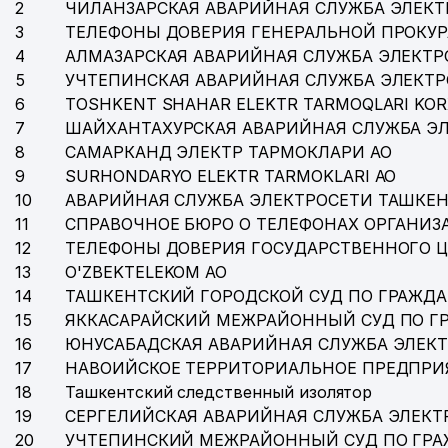
2
ЧИЛАНЗАРСКАЯ АВАРИЙНАЯ СЛУЖБА ЭЛЕКТ
36
XIMZASHITA SERVIS ООО
3
ТЕЛЕФОНЫ ДОВЕРИЯ ГЕНЕРАЛЬНОЙ ПРОКУР
4
АЛМАЗАРСКАЯ АВАРИЙНАЯ СЛУЖБА ЭЛЕКТР
37
KVARTAL KOMMUNAL ТЧСЖ
5
УЧТЕПИНСКАЯ АВАРИЙНАЯ СЛУЖБА ЭЛЕКТ
38
LINKMASTER ASIA ООО
6
TOSHKENT SHAHAR ELEKTR TARMOQLARI KOR
7
ШАЙХАНТАХУРСКАЯ АВАРИЙНАЯ СЛУЖБА Э
39
NOVA GROUP ООО
8
САМАРКАНД ЭЛЕКТР ТАРМОКЛАРИ АО
9
SURHONDARYO ELEKTR TARMOKLARI АО
40
INTERCHIM DISTRIBUTION ООО
10
АВАРИЙНАЯ СЛУЖБА ЭЛЕКТРОСЕТИ ТАШКЕН
41
PRAYSVOTERXAUSKUPERS ООО
11
СПРАВОЧНОЕ БЮРО О ТЕЛЕФОНАХ ОРГАНИЗА
12
ТЕЛЕФОНЫ ДОВЕРИЯ ГОСУДАРСТВЕННОГО 
42
TAGUS LET'S GO STUDY ООО
13
O'ZBEKTELEKOM АО
43
UPM SERVICE ИП ООО
14
ТАШКЕНТСКИЙ ГОРОДСКОЙ СУД ПО ГРАЖД
15
ЯККАСАРАЙСКИЙ МЕЖРАЙОННЫЙ СУД ПО Г
44
ПРЕДСТАВИТЕЛЬСТВО ЭМИРАТА-ДУБАЙ ОАЭ В РЕС
16
ЮНУСАБАДСКАЯ АВАРИЙНАЯ СЛУЖБА ЭЛЕК
17
НАВОИЙСКОЕ ТЕРРИТОРИАЛЬНОЕ ПРЕДПРИ
45
AL-DARHON ООО
18
Ташкентский следственный изолятор
46
ПАК Н.О. ЧП
19
СЕРГЕЛИЙСКАЯ АВАРИЙНАЯ СЛУЖБА ЭЛЕКТ
20
УЧТЕПИНСКИЙ МЕЖРАЙОННЫЙ СУД ПО ГР