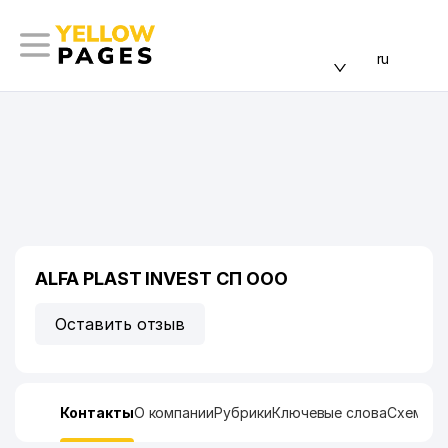
ru
ALFA PLAST INVEST СП ООО
Оставить отзыв
Контакты
О компании
Рубрики
Ключевые слова
Схема п