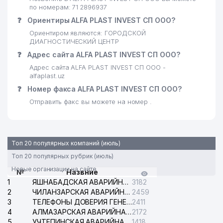
25
ANVIG ООО
762 м
по номерам: 71 2896937
❓
Ориентиры ALFA PLAST INVEST СП ООО?
26
DENTA LAYN ООО
766 м
Ориентиром являются: ГОРОДСКОЙ
ДИАГНОСТИЧЕСКИЙ ЦЕНТР
27
ASIA ALLIANCE BANK АКБ
785 м
❓
Адрес сайта ALFA PLAST INVEST СП ООО?
АКАДЕМИЯ ВООРУЖЁННЫХ
28
804 м
Адрес сайта ALFA PLAST INVEST СП ООО -
СИЛ РЕСПУБЛИКИ УЗБЕКИСТАН
alfaplast.uz
❓
Номер факса ALFA PLAST INVEST СП ООО?
29
GOLDEN CAMEL TOURISM ООО
807 м
Отправить факс вы можете на номер .
30
ALLIANCE MEDIA ООО
818 м
31
ITS TASHKENT ДП
823 м
Топ 20 популярных компаний (июль)
32
ISMA MENTAL ARITHMETIC НОУ
826 м
Топ 20 популярных рубрик (июль)
УЗБЕКИНВЕСТ САРМОЯЛАРИ
Новые организации на сайте
№
Назвние
33
864 м
УП
1
ЯШНАБАДСКАЯ АВАРИЙНАЯ СЛУЖБА ЭЛЕКТРОСЕТИ
3182
2
ЧИЛАНЗАРСКАЯ АВАРИЙНАЯ СЛУЖБА ЭЛЕКТРОСЕТИ
2459
34
SAVDOINFOTEX ООО
915 м
3
ТЕЛЕФОНЫ ДОВЕРИЯ ГЕНЕРАЛЬНОЙ ПРОКУРАТУРЫ РЕСПУБЛИКИ УЗБЕКИСТАН
2411
4
АЛМАЗАРСКАЯ АВАРИЙНАЯ СЛУЖБА ЭЛЕКТРОСЕТИ
2172
35
УЗБЕКЭКСПЕРТИЗА АО
926 м
5
УЧТЕПИНСКАЯ АВАРИЙНАЯ СЛУЖБА ЭЛЕКТРОСЕТИ
1418