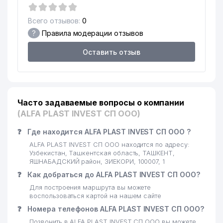
16
AB FORM SISTEM ООО
574 м
Всего отзывов:
0
LUX-LEAX-QALQON
17
591 м
?
Правила модерации отзывов
АДВОКАТСКОЕ БЮРО
Оставить отзыв
18
GREEN APPLE WORKING ООО
597 м
19
ALMAZ TRAVEL ООО
605 м
20
ALEKO-BEAUTY ЧП
646 м
Часто задаваемые вопросы о компании
ИЗУМРУДНЫЙ РЕСТОРАН
(ALFA PLAST INVEST СП ООО)
21
702 м
РЕСТОРАН
❓
Где находится ALFA PLAST INVEST СП ООО ?
22
MAXSIMUS EXPERT TRADE ООО
732 м
ALFA PLAST INVEST СП ООО находится по адресу:
Узбекистан, Ташкентская область, ТАШКЕНТ,
КОНСУЛЬТАТИВНАЯ
ЯШНАБАДСКИЙ район, ЗИЕКОРИ, 100007, 1
ПОЛИКЛИНИКА ПРИ 3-й
23
741 м
❓
Как добраться до ALFA PLAST INVEST СП ООО?
КЛИНИКЕ ТАШКЕНТСКОЙ
Для построения маршрута вы можете
МЕДИЦИНСКОЙ АКАДЕМИИ
воспользоваться картой на нашем сайте
24
GAUCH ООО
759 м
❓
Номера телефонов ALFA PLAST INVEST СП ООО?
Позвонить в ALFA PLAST INVEST СП ООО вы можете