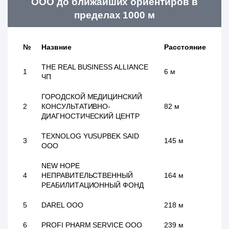
ООО до ближайших ориентиров в
пределах 1000 м
№
Назвние
Расстояние
THE REAL BUSINESS ALLIANCE
1
6 м
ЧП
ГОРОДСКОЙ МЕДИЦИНСКИЙ
2
КОНСУЛЬТАТИВНО-
82 м
ДИАГНОСТИЧЕСКИЙ ЦЕНТР
TEXNOLOG YUSUPBEK SAID
3
145 м
ООО
NEW HOPE
4
НЕПРАВИТЕЛЬСТВЕННЫЙ
164 м
РЕАБИЛИТАЦИОННЫЙ ФОНД
5
DAREL ООО
218 м
6
PROFI PHARM SERVICE ООО
239 м