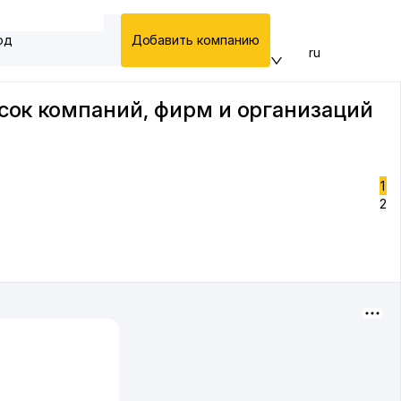
од
Добавить компанию
ru
исок компаний, фирм и организаций
1
2