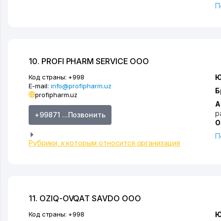
П
10. PROFI PHARM SERVICE ООО
Код страны:
+998
Ю
E-mail:
info@profipharm.uz
Б
profipharm.uz
А
р
+99871 ...Позвонить
О
П
Рубрики, к которым относится организация
11. OZIQ-OVQAT SAVDO ООО
Код страны:
+998
Ю