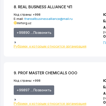
8. REAL BUSINESS ALLIANCE ЧП
Код страны:
+998
Ю
E-mail:
thereallbusinessalliance@mail.ru
Б
mirtorg.uz
А
р
+99890 ...Позвонить
О
П
Рубрики, к которым относится организация
9. PROF MASTER CHEMICALS ООО
Код страны:
+998
Ю
Б
+99897 ...Позвонить
А
р
О
Рубрики, к которым относится организация