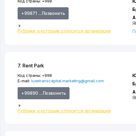
Код страны:
+998
Ю
Б
+99871 ...Позвонить
А
Я
Рубрики, к которым относится организация
П
7. Rent Park
Код страны:
+998
Ю
E-mail:
luxetranscapital.marketing@gmail.com
Б
А
+99890 ...Позвонить
Я
Рубрики, к которым относится организация