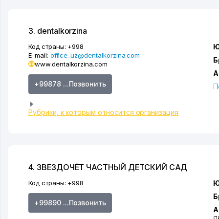
3. dentalkorzina
Код страны:
+998
Ю
E-mail:
office_uz@dentalkorzina.com
Б
www.dentalkorzina.com
А
+99878 ...Позвонить
П
Рубрики, к которым относится организация
4. ЗВЕЗДОЧЁТ ЧАСТНЫЙ ДЕТСКИЙ САД
Код страны:
+998
Ю
Б
+99890 ...Позвонить
А
Я