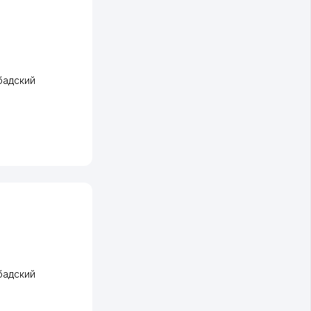
бадский
бадский