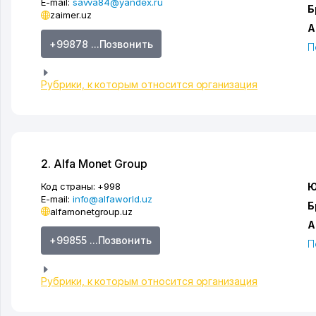
E-mail:
savva84@yandex.ru
Б
zaimer.uz
А
+99878 ...Позвонить
П
Рубрики, к которым относится организация
2. Alfa Monet Group
Код страны:
+998
Ю
E-mail:
info@alfaworld.uz
Б
alfamonetgroup.uz
А
+99855 ...Позвонить
П
Рубрики, к которым относится организация