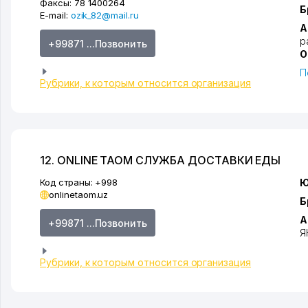
Факсы:
78 1400264
Б
E-mail:
ozik_82@mail.ru
А
р
+99871 ...Позвонить
О
П
Рубрики, к которым относится организация
12. ONLINE TAOM СЛУЖБА ДОСТАВКИ ЕДЫ
Код страны:
+998
Ю
onlinetaom.uz
Б
А
+99871 ...Позвонить
Я
Рубрики, к которым относится организация