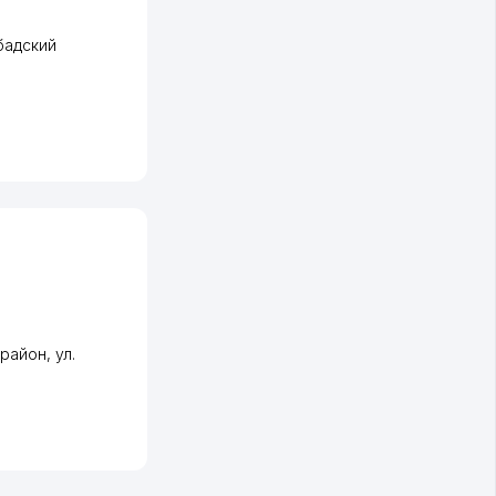
бадский
 район
,
ул.