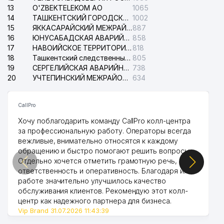
13
O'ZBEKTELEKOM АО
1065
14
ТАШКЕНТСКИЙ ГОРОДСКОЙ СУД ПО ГРАЖДАНСКИМ ДЕЛАМ
1002
15
ЯККАСАРАЙСКИЙ МЕЖРАЙОННЫЙ СУД ПО ГРАЖДАНСКИМ ДЕЛАМ
887
16
ЮНУСАБАДСКАЯ АВАРИЙНАЯ СЛУЖБА ЭЛЕКТРОСЕТИ
858
17
НАВОИЙСКОЕ ТЕРРИТОРИАЛЬНОЕ ПРЕДПРИЯТИЕ ЭЛЕКТРОСЕТИ АО
818
18
Ташкентский следственный изолятор
805
19
СЕРГЕЛИЙСКАЯ АВАРИЙНАЯ СЛУЖБА ЭЛЕКТРОСЕТИ
738
20
УЧТЕПИНСКИЙ МЕЖРАЙОННЫЙ СУД ПО ГРАЖДАНСКИМ ДЕЛАМ
634
CallPro
Хочу поблагодарить команду CallPro колл-центра
за профессиональную работу. Операторы всегда
вежливые, внимательно относятся к каждому
обращению и быстро помогают решить вопросы.
Отдельно хочется отметить грамотную речь,
ответственность и оперативность. Благодаря их
работе значительно улучшилось качество
обслуживания клиентов. Рекомендую этот колл-
центр как надежного партнера для бизнеса.
Vip Brand 31.07.2026 11:43:39