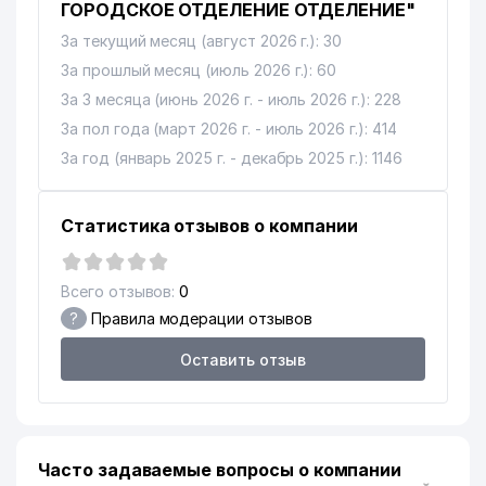
ГОРОДСКОЕ ОТДЕЛЕНИЕ ОТДЕЛЕНИЕ"
12
LIDER TEAM ООО
729 м
За текущий месяц (август 2026 г.): 30
УПРАВЛЕНИЕ
За прошлый месяц (июль 2026 г.): 60
ГОСУДАРСТВЕННОГО
13
773 м
За 3 месяца (июнь 2026 г. - июль 2026 г.): 228
ТАМОЖЕННОГО КОМИТЕТА ПО
ТАШКЕНТСКОЙ ОБЛАСТИ
За пол года (март 2026 г. - июль 2026 г.): 414
За год (январь 2025 г. - декабрь 2025 г.): 1146
АКАДЕМИЯ ВООРУЖЁННЫХ
14
782 м
СИЛ РЕСПУБЛИКИ УЗБЕКИСТАН
Статистика отзывов о компании
МИРЗАКАЛОН ИСМОИЛИЙ
15
820 м
МАХАЛЛИНСКИЙ КОМИТЕТ
CISCO SYSTEMS MANAGEMENT
Всего отзывов:
0
16
851 м
B.V. ПРЕДСТАВИТЕЛЬСТВО
?
Правила модерации отзывов
17
ARTIFEX ООО
859 м
Оставить отзыв
18
ДОМ-МУЗЕЙ ТАМАРЫ ХАНУМ
880 м
19
AL-DARHON ООО
914 м
Часто задаваемые вопросы о компании
GOLDEN HOUSE DEVELOPMENT