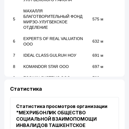
МАХАЛЛЯ
БЛАГОТВОРИТЕЛЬНЫЙ ФОНД
5
575 м
МИРЗО-УЛУГБЕКСКОЕ
ОТДЕЛЕНИЕ
EXPERTS OF REAL VALUATION
6
632 м
ООО
7
IDEAL CLASS GULRUH НОУ
691 м
8
KOMANDOR STAR ООО
697 м
9
ECOWIN SYSTEMS ООО
702 м
Статистика
РЕСПУБЛИКАНСКИЙ
СПЕЦИАЛИЗИРОВАННЫЙ
10
НАУЧНО-ПРАКТИЧЕСКИЙ
710 м
МЕДИЦИНСКИЙ ЦЕНТР
Статистика просмотров организации
КАРДИОЛОГИИ ИИ
"МЕХРИБОНЛИК ОБЩЕСТВО
СОЦИАЛЬНОЙ ВЗАИМОПОМОЩИ
11
INTELLECT НОУ
728 м
ИНВАЛИДОВ ТАШКЕНТСКОЕ