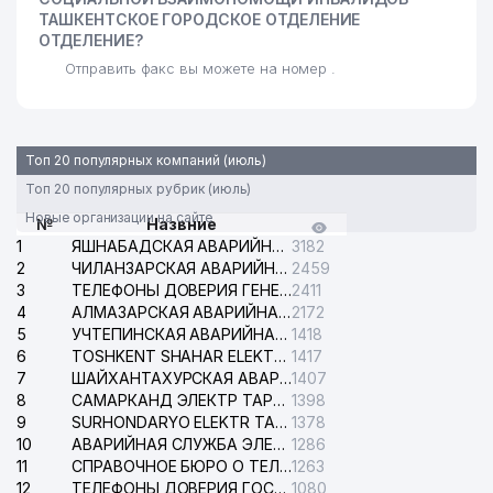
ТАШКЕНТСКОЕ ГОРОДСКОЕ ОТДЕЛЕНИЕ
ОТДЕЛЕНИЕ?
Отправить факс вы можете на номер .
Топ 20 популярных компаний (июль)
Топ 20 популярных рубрик (июль)
Новые организации на сайте
№
Назвние
1
ЯШНАБАДСКАЯ АВАРИЙНАЯ СЛУЖБА ЭЛЕКТРОСЕТИ
3182
2
ЧИЛАНЗАРСКАЯ АВАРИЙНАЯ СЛУЖБА ЭЛЕКТРОСЕТИ
2459
3
ТЕЛЕФОНЫ ДОВЕРИЯ ГЕНЕРАЛЬНОЙ ПРОКУРАТУРЫ РЕСПУБЛИКИ УЗБЕКИСТАН
2411
4
АЛМАЗАРСКАЯ АВАРИЙНАЯ СЛУЖБА ЭЛЕКТРОСЕТИ
2172
5
УЧТЕПИНСКАЯ АВАРИЙНАЯ СЛУЖБА ЭЛЕКТРОСЕТИ
1418
6
TOSHKENT SHAHAR ELEKTR TARMOQLARI KORXONASI АО
1417
7
ШАЙХАНТАХУРСКАЯ АВАРИЙНАЯ СЛУЖБА ЭЛЕКТРОСЕТИ
1407
8
САМАРКАНД ЭЛЕКТР ТАРМОКЛАРИ АО
1398
9
SURHONDARYO ELEKTR TARMOKLARI АО
1378
10
АВАРИЙНАЯ СЛУЖБА ЭЛЕКТРОСЕТИ ТАШКЕНТСКОГО РАЙОНА
1286
11
СПРАВОЧНОЕ БЮРО О ТЕЛЕФОНАХ ОРГАНИЗАЦИЙ г. ТАШКЕНТА
1263
12
ТЕЛЕФОНЫ ДОВЕРИЯ ГОСУДАРСТВЕННОГО ЦЕНТРА ТЕСТИРОВАНИЯ
1080