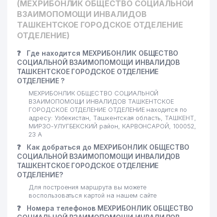
20
916 м
(МЕХРИБОНЛИК ОБЩЕСТВО СОЦИАЛЬНОЙ
ООО
ВЗАИМОПОМОЩИ ИНВАЛИДОВ
ТАШКЕНТСКОЕ ГОРОДСКОЕ ОТДЕЛЕНИЕ
21
DATEX SYSTEMS ООО
932 м
ОТДЕЛЕНИЕ)
22
EVENTUS SERVICE GROUP ООО
945 м
❓
Где находится МЕХРИБОНЛИК ОБЩЕСТВО
СОЦИАЛЬНОЙ ВЗАИМОПОМОЩИ ИНВАЛИДОВ
ТАШКЕНТСКОЕ ГОРОДСКОЕ ОТДЕЛЕНИЕ
ОТДЕЛЕНИЕ ?
МЕХРИБОНЛИК ОБЩЕСТВО СОЦИАЛЬНОЙ
ВЗАИМОПОМОЩИ ИНВАЛИДОВ ТАШКЕНТСКОЕ
ГОРОДСКОЕ ОТДЕЛЕНИЕ ОТДЕЛЕНИЕ находится по
адресу: Узбекистан, Ташкентская область, ТАШКЕНТ,
МИРЗО-УЛУГБЕКСКИЙ район, КАРВОНСАРОЙ, 100052,
23 А
❓
Как добраться до МЕХРИБОНЛИК ОБЩЕСТВО
СОЦИАЛЬНОЙ ВЗАИМОПОМОЩИ ИНВАЛИДОВ
ТАШКЕНТСКОЕ ГОРОДСКОЕ ОТДЕЛЕНИЕ
ОТДЕЛЕНИЕ?
Для построения маршрута вы можете
воспользоваться картой на нашем сайте
❓
Номера телефонов МЕХРИБОНЛИК ОБЩЕСТВО