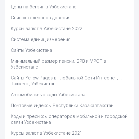
66
СТУДИЯ САД
209 м
Цены на бензин в Узбекистане
67
DARXON KOMMUNAL ТЧСЖ
211 м
Список телефонов доверия
Курсы валют в Узбекистане 2022
68
ENJOY ООО
223 м
Система единиц измерения
69
CERINS STANDARD ООО
223 м
Сайты Узбекистана
70
XIMZASHITA SERVIS ООО
224 м
Минимальный размер пенсии, БРВ и МРОТ в
КОМИТЕТ ЖЕНЩИН
Узбекистане
71
226 м
УЗБЕКИСТАНА ННО
Сайты Yellow Pages в Глобальной Сети Интернет, г.
Ташкент, Узбекистан
SMART EDUCATION COMPANY
72
226 м
ООО
Автомобильные коды Узбекистана
OLTIN SOY TA'MIR SERVIS
73
228 м
Почтовые индексы Республики Каракалпакстан
ООО
Коды и префиксы операторов мобильной и городской
OLTIN SOY BIRINCHI
связи Узбекистана
74
231 м
KOMMUNAL ТЧСЖ
Курсы валют в Узбекистане 2021
75
ПАК Н.О. ЧП
234 м