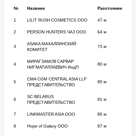
№
Назвние
Расстояние
1
LILIT RUSH COSMETICS ООО
47 м
2
PERSON HUNTERS ЧАЗ ООО
64 м
ASAKA МАХАЛЛИНСКИЙ
3
73 м
КОМИТЕТ
МИРАГЗАМОВ САРВАР
4
80 м
НИГМАТИЛЛАЕВИЧ ИндП
CMA CGM CENTRAL ASIA LLP
5
80 м
ПРЕДСТАВИТЕЛЬСТВО
SC-BELARUS
6
81 м
ПРЕДСТАВИТЕЛЬСТВО
7
LINKMASTER ASIA ООО
85 м
8
Hope of Galaxy ООО
87 м