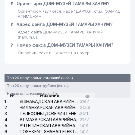
❓
Ориентиры ДОМ-МУЗЕЙ ТАМАРЫ ХАНУМ?
28
ARTVALOL TRAST ООО
142 м
Ориентиром являются: кафе "ДАРХАН, ст.м. "ХАМИД
АЛИМДЖАН
LARGE-SCALE
29
142 м
❓
Адрес сайта ДОМ-МУЗЕЙ ТАМАРЫ ХАНУМ?
CONSTRUCTION ООО
Адрес сайта ДОМ-МУЗЕЙ ТАМАРЫ ХАНУМ -
30
CITRUS TEAM ООО
173 м
thanum.uz
❓
Номер факса ДОМ-МУЗЕЙ ТАМАРЫ ХАНУМ?
ЗАГС МИРЗО-УЛУГБЕКСКОГО
31
175 м
Отправить факс вы можете на номер .
РАЙОНА
32
O'ZKITOBULGURJISAVDO ООО
180 м
33
IDEAL LIFT STROY ООО
180 м
Топ 20 популярных компаний (июль)
Топ 20 популярных рубрик (июль)
34
MARKAZ BARAKAT GPB ООО
181 м
Новые организации на сайте
№
Назвние
UNITED INDUSTRIAL
1
ЯШНАБАДСКАЯ АВАРИЙНАЯ СЛУЖБА ЭЛЕКТРОСЕТИ
3182
35
182 м
EQUIPMENT ООО
2
ЧИЛАНЗАРСКАЯ АВАРИЙНАЯ СЛУЖБА ЭЛЕКТРОСЕТИ
2459
3
ТЕЛЕФОНЫ ДОВЕРИЯ ГЕНЕРАЛЬНОЙ ПРОКУРАТУРЫ РЕСПУБЛИКИ УЗБЕКИСТАН
2411
36
SUNET TECHNOLOGY ООО
183 м
4
АЛМАЗАРСКАЯ АВАРИЙНАЯ СЛУЖБА ЭЛЕКТРОСЕТИ
2172
5
УЧТЕПИНСКАЯ АВАРИЙНАЯ СЛУЖБА ЭЛЕКТРОСЕТИ
1418
37
SHARM-SPORT ЧП
184 м
6
TOSHKENT SHAHAR ELEKTR TARMOQLARI KORXONASI АО
1417