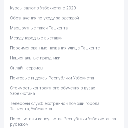
57
ПАЛАТА (CIUZ)
199 м
Курсы валют в Узбекистане 2020
ПРЕДСТАВИТЕЛЬСТВО
Обозначения по уходу за одеждой
CISCO SYSTEMS
58
MANAGEMENT B.V.
200 м
Маршрутные такси Ташкента
ПРЕДСТАВИТЕЛЬСТВО
Международные выставки
SERVE TECHNO PTI LTD.
59
200 м
Переименованные названия улиц в Ташкенте
ПРЕДСТАВИТЕЛЬСТВО
Национальные праздники
60
SHARM-SPORT ЧП
201 м
Онлайн-сервисы
61
OPTIMA TRADE BUSINESS ЧП
202 м
Почтовые индексы Республики Узбекистан
62
SMALL POSTULATE НОУ
205 м
Стоимость контрактного обучения в вузах
Узбекистана
63
IRRIGATORCHILAR ТЧСЖ
206 м
Телефоны служб экстренной помощи города
OLTIN SOY IKKINCHI
64
206 м
Ташкента, Узбекистан
KOMMUNAL ТЧСЖ
Посольства и консульства Республики Узбекистан за
65
URBAN MEDIA ALLIANCE ООО
207 м
рубежом