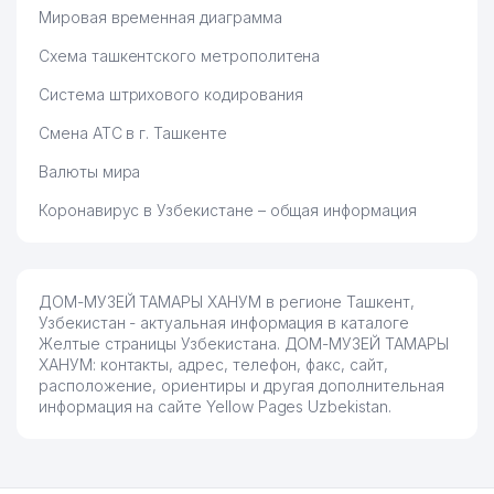
Мировая временная диаграмма
76
MMK ООО
238 м
Схема ташкентского метрополитена
PROFI LEX АДВОКАТСКОЕ
77
242 м
Система штрихового кодирования
БЮРО
Смена АТС в г. Ташкенте
78
ИНОГАМОВА С.М. ИндП
243 м
Валюты мира
79
FLEX DIZAYN SERVIS ООО
247 м
Коронавирус в Узбекистане – общая информация
80
UMID NURI SERVIS ТЧСЖ
252 м
81
STRATTON STRATEGY ООО
254 м
ДОМ-МУЗЕЙ ТАМАРЫ ХАНУМ в регионе Ташкент,
82
INTER GLOBE ДП
263 м
Узбекистан - актуальная информация в каталоге
Желтые страницы Узбекистана. ДОМ-МУЗЕЙ ТАМАРЫ
ALLMED
ХАНУМ: контакты, адрес, телефон, факс, сайт,
83
265 м
ПРЕДСТАВИТЕЛЬСТВО
расположение, ориентиры и другая дополнительная
информация на сайте Yellow Pages Uzbekistan.
84
INTELLECT НОУ
267 м
ТАШКЕНТСКОЕ ГОРОДСКОЕ
85
УПРАВЛЕНИЕ НАРОДНОГО
268 м