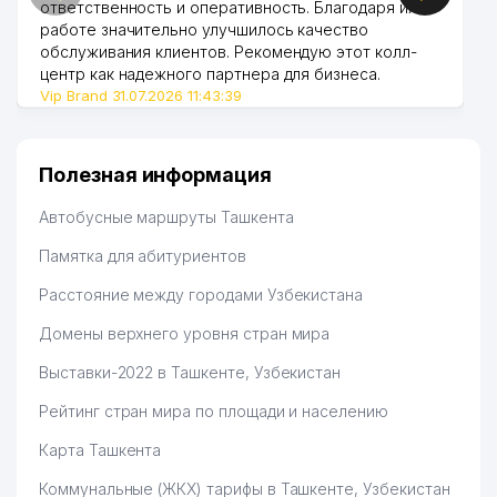
ответственность и оперативность. Благодаря их
48
АШУРОВА З.Г. ИндП
192 м
работе значительно улучшилось качество
обслуживания клиентов. Рекомендую этот колл-
49
DELOITTE AND TOUCHE ООО
193 м
центр как надежного партнера для бизнеса.
Vip Brand 31.07.2026 11:43:39
50
UNIEQ ENERGY ООО
193 м
51
ARTIFEX ООО
194 м
Полезная информация
KOMMERSANT MEDIA GROUP
52
195 м
Автобусные маршруты Ташкента
ООО
Памятка для абитуриентов
PROTECTOR GROUP
53
196 м
АДВОКАТСКАЯ ФИРМА
Расстояние между городами Узбекистана
UNITED INDUSTRIAL
Домены верхнего уровня стран мира
54
EQUIPMENT TECH SERVICE
196 м
ООО
Выставки-2022 в Ташкенте, Узбекистан
55
SETKO ООО
197 м
Рейтинг стран мира по площади и населению
Карта Ташкента
56
SOFT IT SERVICE ООО
198 м
Коммунальные (ЖКХ) тарифы в Ташкенте, Узбекистан
ИТАЛО-УЗБЕКСКАЯ ТОРГОВАЯ