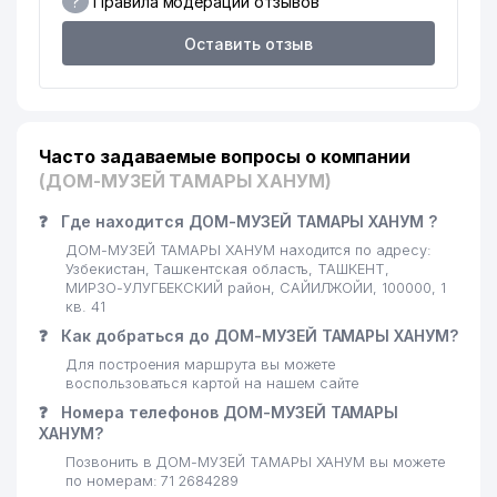
?
Правила модерации отзывов
18
MIRAX QURILISH SERVIS ООО
118 м
Оставить отзыв
EVENTUS SERVICE GROUP
19
118 м
ООО
20
MICROBOX BOOK2NET ООО
120 м
Часто задаваемые вопросы о компании
21
DENT-MASTER ЧП
125 м
(ДОМ-МУЗЕЙ ТАМАРЫ ХАНУМ)
ФЕДЕРАЦИЯ БУХГАЛТЕРОВ
22
126 м
УЗБЕКИСТАНА
❓
Где находится ДОМ-МУЗЕЙ ТАМАРЫ ХАНУМ ?
ДОМ-МУЗЕЙ ТАМАРЫ ХАНУМ находится по адресу:
23
DISCOVER CENTRAL ASIA ООО
127 м
Узбекистан, Ташкентская область, ТАШКЕНТ,
МИРЗО-УЛУГБЕКСКИЙ район, САЙИЛЖОЙИ, 100000, 1
24
MOBIL-TASH SERVICE ООО
132 м
кв. 41
❓
Как добраться до ДОМ-МУЗЕЙ ТАМАРЫ ХАНУМ?
КАРАМАТОВ ВА АДВОКАТЛАР
25
134 м
Для построения маршрута вы можете
АДВОКАТСКАЯ ФИРМА
воспользоваться картой на нашем сайте
❓
Номера телефонов ДОМ-МУЗЕЙ ТАМАРЫ
QURBONOV SARDOR SHUXRAT
26
134 м
ХАНУМ?
O'G'LI ИндП
Позвонить в ДОМ-МУЗЕЙ ТАМАРЫ ХАНУМ вы можете
27
KARAT PROJEKT ООО
139 м
по номерам: 71 2684289