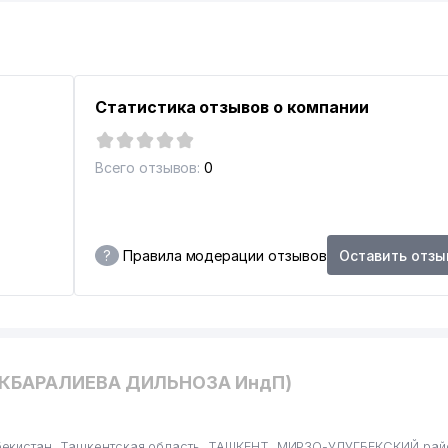
Статистика отзывов о компании
Всего отзывов:
0
?
Правила модерации отзывов
Оставить отзы
ИДРОМЕТ)
АКБАРАЛИЕВА ДИЛЬНОЗА ИндП)
Т
бекистан, Ташкентская область, ТАШКЕНТ, МИРЗО-УЛУГБЕКСКИЙ рай