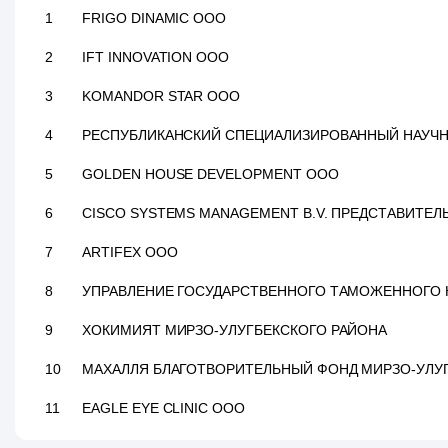
1
FRIGO DINAMIC ООО
2
IFT INNOVATION ООО
3
KOMANDOR STAR ООО
4
РЕСПУБЛИКАНСКИЙ СПЕЦИАЛИЗИРОВАННЫЙ НАУЧН
5
GOLDEN HOUSE DEVELOPMENT ООО
6
CISCO SYSTEMS MANAGEMENT B.V. ПРЕДСТАВИТЕЛ
7
ARTIFEX ООО
8
УПРАВЛЕНИЕ ГОСУДАРСТВЕННОГО ТАМОЖЕННОГО 
9
ХОКИМИЯТ МИРЗО-УЛУГБЕКСКОГО РАЙОНА
10
МАХАЛЛЯ БЛАГОТВОРИТЕЛЬНЫЙ ФОНД МИРЗО-УЛУ
11
EAGLE EYE CLINIC ООО
12
SILA SVETA ЧП