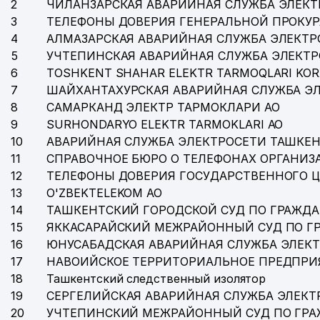
2
ЧИЛАНЗАРСКАЯ АВАРИЙНАЯ СЛУЖБА ЭЛЕКТ
3
ТЕЛЕФОНЫ ДОВЕРИЯ ГЕНЕРАЛЬНОЙ ПРОКУР
4
АЛМАЗАРСКАЯ АВАРИЙНАЯ СЛУЖБА ЭЛЕКТР
5
УЧТЕПИНСКАЯ АВАРИЙНАЯ СЛУЖБА ЭЛЕКТ
6
TOSHKENT SHAHAR ELEKTR TARMOQLARI KOR
7
ШАЙХАНТАХУРСКАЯ АВАРИЙНАЯ СЛУЖБА Э
8
САМАРКАНД ЭЛЕКТР ТАРМОКЛАРИ АО
9
SURHONDARYO ELEKTR TARMOKLARI АО
10
АВАРИЙНАЯ СЛУЖБА ЭЛЕКТРОСЕТИ ТАШКЕН
11
СПРАВОЧНОЕ БЮРО О ТЕЛЕФОНАХ ОРГАНИЗА
12
ТЕЛЕФОНЫ ДОВЕРИЯ ГОСУДАРСТВЕННОГО 
13
O'ZBEKTELEKOM АО
14
ТАШКЕНТСКИЙ ГОРОДСКОЙ СУД ПО ГРАЖД
15
ЯККАСАРАЙСКИЙ МЕЖРАЙОННЫЙ СУД ПО Г
16
ЮНУСАБАДСКАЯ АВАРИЙНАЯ СЛУЖБА ЭЛЕК
17
НАВОИЙСКОЕ ТЕРРИТОРИАЛЬНОЕ ПРЕДПРИ
18
Ташкентский следственный изолятор
19
СЕРГЕЛИЙСКАЯ АВАРИЙНАЯ СЛУЖБА ЭЛЕКТ
20
УЧТЕПИНСКИЙ МЕЖРАЙОННЫЙ СУД ПО ГР