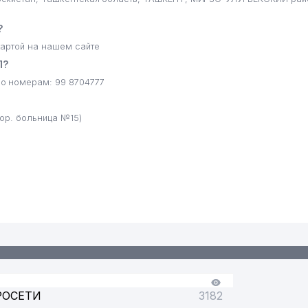
?
артой на нашем сайте
П?
о номерам: 99 8704777
ор. больница №15)
РОСЕТИ
3182