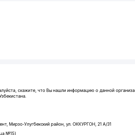
йста, скажите, что Вы нашли информацию о данной организа
Узбекистана.
ент
,
Мирзо-Улугбекский район
,
ул. ОККУРГОН
, 21 А/31
ица №15)