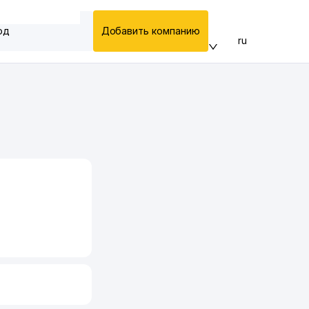
од
Добавить компанию
ru