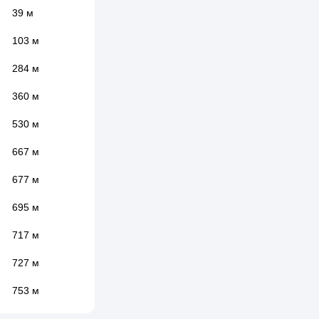
39 м
103 м
284 м
360 м
530 м
667 м
677 м
695 м
717 м
727 м
753 м
770 м