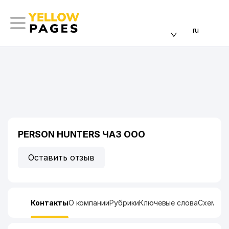
ru
PERSON HUNTERS ЧАЗ ООО
Оставить отзыв
Контакты
О компании
Рубрики
Ключевые слова
Схема п