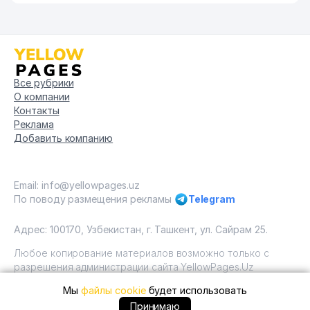
Все рубрики
О компании
Контакты
Реклама
Добавить компанию
Email: info@yellowpages.uz
По поводу размещения рекламы
Telegram
Адрес: 100170, Узбекистан, г. Ташкент, ул. Сайрам 25.
Любое копирование материалов возможно только с
разрешения администрации сайта YellowPages.Uz
Мы
файлы cookie
будет использовать
Copyright © Yellow Pages Uzbekistan, 2009 - 2026 / ООО
"Yellow Pages". Все права защищены All rights reserved.
+99890 ... позвонить
Принимаю