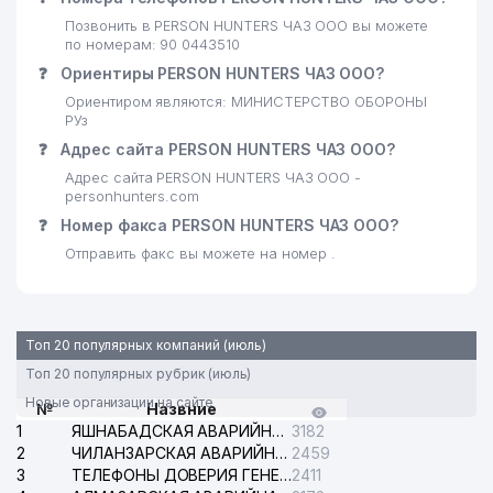
24
708 м
ООО
Позвонить в PERSON HUNTERS ЧАЗ ООО вы можете
по номерам: 90 0443510
25
KOMANDOR STAR ООО
736 м
❓
Ориентиры PERSON HUNTERS ЧАЗ ООО?
Ориентиром являются: МИНИСТЕРСТВО ОБОРОНЫ
26
FRIGO DINAMIC ООО
835 м
РУз
ИПАК ЙУЛИ АИКБ МИРЗО-
❓
Адрес сайта PERSON HUNTERS ЧАЗ ООО?
27
885 м
УЛУГБЕКСКИЙ ФИЛИАЛ АИКБ
Адрес сайта PERSON HUNTERS ЧАЗ ООО -
personhunters.com
28
ALMAZ TRAVEL ООО
886 м
❓
Номер факса PERSON HUNTERS ЧАЗ ООО?
КАЗАХСКИЙ НАЦИОНАЛЬНЫЙ
Отправить факс вы можете на номер .
29
КУЛЬТУРНЫЙ ЦЕНТР
899 м
УЗБЕКИСТАНА
30
BISH-SERVIS ООО
963 м
Топ 20 популярных компаний (июль)
Топ 20 популярных рубрик (июль)
ПОЧЁТНОЕ КОНСУЛЬСТВО
31
984 м
КОРОЛЕВСТВА НИДЕРЛАНДОВ
Новые организации на сайте
№
Назвние
1
ЯШНАБАДСКАЯ АВАРИЙНАЯ СЛУЖБА ЭЛЕКТРОСЕТИ
3182
2
ЧИЛАНЗАРСКАЯ АВАРИЙНАЯ СЛУЖБА ЭЛЕКТРОСЕТИ
2459
3
ТЕЛЕФОНЫ ДОВЕРИЯ ГЕНЕРАЛЬНОЙ ПРОКУРАТУРЫ РЕСПУБЛИКИ УЗБЕКИСТАН
2411