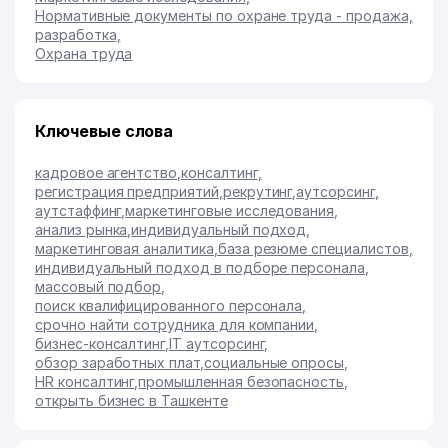
Нормативные документы по охране труда - продажа,
разработка
,
Охрана труда
Ключевые слова
кадровое агентство
,
консалтинг
,
регистрация предприятий
,
рекрутинг
,
аутсорсинг
,
аутстаффинг
,
маркетинговые исследования
,
анализ рынка
,
индивидуальный подход
,
маркетинговая аналитика
,
база резюме специалистов
,
индивидуальный подход в подборе персонала
,
массовый подбор
,
поиск квалифицированного персонала
,
срочно найти сотрудника для компании
,
бизнес-консалтинг
,
IT аутсорсинг
,
обзор заработных плат
,
социальные опросы
,
HR консалтинг
,
промышленная безопасность
,
открыть бизнес в Ташкенте