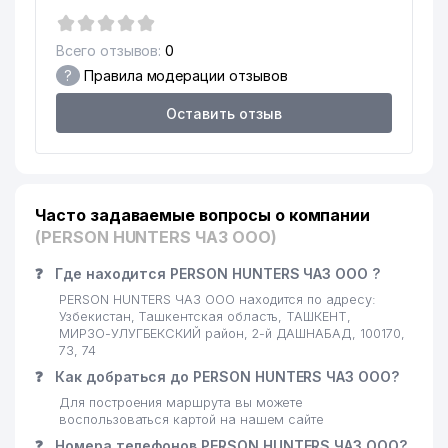
СПЕЦИАЛИЗИРОВАННЫЙ
16
НАУЧНО-ПРАКТИЧЕСКИЙ
592 м
МЕДИЦИНСКИЙ ЦЕНТР
Всего отзывов:
0
КАРДИОЛОГИИ ИИ
?
Правила модерации отзывов
АКАДЕМИЯ ВООРУЖЁННЫХ
17
600 м
Оставить отзыв
СИЛ РЕСПУБЛИКИ УЗБЕКИСТАН
18
ДОМ-МУЗЕЙ С.П. БОРОДИНА
680 м
19
NOVA GROUP ООО
688 м
Часто задаваемые вопросы о компании
20
IFT INNOVATION ООО
693 м
(PERSON HUNTERS ЧАЗ ООО)
PARKER RUSSELL FINANCE
❓
Где находится PERSON HUNTERS ЧАЗ ООО ?
21
697 м
ООО
PERSON HUNTERS ЧАЗ ООО находится по адресу:
Узбекистан, Ташкентская область, ТАШКЕНТ,
PARKER RUSSELL AUDIT OOO
МИРЗО-УЛУГБЕКСКИЙ район, 2-й ДАШНАБАД, 100170,
22
700 м
АУДИТОРСКАЯ ОРГАНИЗАЦИЯ
73, 74
❓
Как добраться до PERSON HUNTERS ЧАЗ ООО?
ЛАШКАРБЕГИ МАХАЛЛИНСКИЙ
23
706 м
Для построения маршрута вы можете
КОМИТЕТ
воспользоваться картой на нашем сайте
❓
Номера телефонов PERSON HUNTERS ЧАЗ ООО?
GOLDEN HOUSE DEVELOPMENT