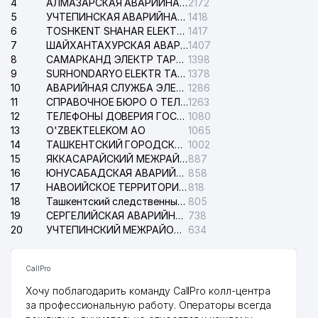
4
АЛМАЗАРСКАЯ АВАРИЙНАЯ СЛУЖБА ЭЛЕКТРОСЕТИ
2172
5
УЧТЕПИНСКАЯ АВАРИЙНАЯ СЛУЖБА ЭЛЕКТРОСЕТИ
1418
6
TOSHKENT SHAHAR ELEKTR TARMOQLARI KORXONASI АО
1417
7
ШАЙХАНТАХУРСКАЯ АВАРИЙНАЯ СЛУЖБА ЭЛЕКТРОСЕТИ
1407
8
САМАРКАНД ЭЛЕКТР ТАРМОКЛАРИ АО
1398
9
SURHONDARYO ELEKTR TARMOKLARI АО
1378
10
АВАРИЙНАЯ СЛУЖБА ЭЛЕКТРОСЕТИ ТАШКЕНТСКОГО РАЙОНА
1286
11
СПРАВОЧНОЕ БЮРО О ТЕЛЕФОНАХ ОРГАНИЗАЦИЙ г. ТАШКЕНТА
1263
12
ТЕЛЕФОНЫ ДОВЕРИЯ ГОСУДАРСТВЕННОГО ЦЕНТРА ТЕСТИРОВАНИЯ
1080
13
O'ZBEKTELEKOM АО
1065
14
ТАШКЕНТСКИЙ ГОРОДСКОЙ СУД ПО ГРАЖДАНСКИМ ДЕЛАМ
1002
15
ЯККАСАРАЙСКИЙ МЕЖРАЙОННЫЙ СУД ПО ГРАЖДАНСКИМ ДЕЛАМ
887
16
ЮНУСАБАДСКАЯ АВАРИЙНАЯ СЛУЖБА ЭЛЕКТРОСЕТИ
858
17
НАВОИЙСКОЕ ТЕРРИТОРИАЛЬНОЕ ПРЕДПРИЯТИЕ ЭЛЕКТРОСЕТИ АО
818
18
Ташкентский следственный изолятор
805
19
СЕРГЕЛИЙСКАЯ АВАРИЙНАЯ СЛУЖБА ЭЛЕКТРОСЕТИ
738
20
УЧТЕПИНСКИЙ МЕЖРАЙОННЫЙ СУД ПО ГРАЖДАНСКИМ ДЕЛАМ
634
CallPro
Хочу поблагодарить команду CallPro колл-центра
за профессиональную работу. Операторы всегда