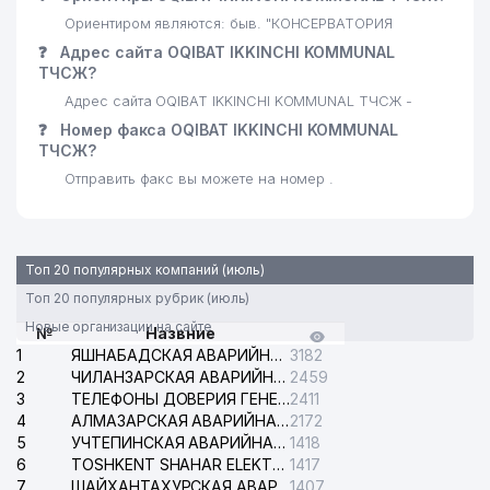
АВТОМОБИЛЬНЫМ ДОРОГАМ
Ориентиром являются: быв. "КОНСЕРВАТОРИЯ
29
ДОМ-МУЗЕЙ С.П. БОРОДИНА
821 м
❓
Адрес сайта OQIBAT IKKINCHI KOMMUNAL
ТЧСЖ?
МИНИСТЕРСТВO РАЗВИТИЯ
Адрес сайта OQIBAT IKKINCHI KOMMUNAL ТЧСЖ -
30
СПОРТА РЕСПУБЛИКИ
826 м
❓
Номер факса OQIBAT IKKINCHI KOMMUNAL
УЗБЕКИСТАН
ТЧСЖ?
31
MULTIVAC PACKAGING ИП ООО
868 м
Отправить факс вы можете на номер .
СОЮЗ КОМПОЗИТОРОВ
32
909 м
УЗБЕКИСТАНА
Топ 20 популярных компаний (июль)
33
SSP-MAROQAND УП
955 м
Топ 20 популярных рубрик (июль)
МИНИСТЕРСТВО ЮСТИЦИИ
Новые организации на сайте
№
Назвние
34
961 м
РЕСПУБЛИКИ УЗБЕКИСТАН
1
ЯШНАБАДСКАЯ АВАРИЙНАЯ СЛУЖБА ЭЛЕКТРОСЕТИ
3182
2
ЧИЛАНЗАРСКАЯ АВАРИЙНАЯ СЛУЖБА ЭЛЕКТРОСЕТИ
2459
35
AVTOTEST REPORT ООО
978 м
3
ТЕЛЕФОНЫ ДОВЕРИЯ ГЕНЕРАЛЬНОЙ ПРОКУРАТУРЫ РЕСПУБЛИКИ УЗБЕКИСТАН
2411
4
АЛМАЗАРСКАЯ АВАРИЙНАЯ СЛУЖБА ЭЛЕКТРОСЕТИ
2172
ГЕНЕРАЛЬНАЯ ПРОКУРАТУРА
36
982 м
5
УЧТЕПИНСКАЯ АВАРИЙНАЯ СЛУЖБА ЭЛЕКТРОСЕТИ
1418
РЕСПУБЛИКИ УЗБЕКИСТАН
6
TOSHKENT SHAHAR ELEKTR TARMOQLARI KORXONASI АО
1417
7
ШАЙХАНТАХУРСКАЯ АВАРИЙНАЯ СЛУЖБА ЭЛЕКТРОСЕТИ
1407