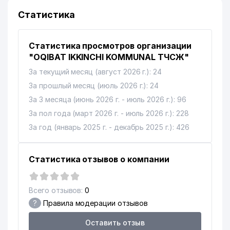
10
БУРОВА В.Н. ЧП
508 м
Статистика
11
OOO Junior Transport
516 м
Статистика просмотров организации
12
NORI ООО
609 м
"OQIBAT IKKINCHI KOMMUNAL ТЧСЖ"
ИПАК ЙУЛИ АИКБ МИРЗО-
13
624 м
За текущий месяц (август 2026 г.): 24
УЛУГБЕКСКИЙ ФИЛИАЛ АИКБ
За прошлый месяц (июль 2026 г.): 24
14
SAKURA CITY ООО
644 м
За 3 месяца (июнь 2026 г. - июль 2026 г.): 96
За пол года (март 2026 г. - июль 2026 г.): 228
ПОЧЁТНОЕ КОНСУЛЬСТВО
15
646 м
КОРОЛЕВСТВА НИДЕРЛАНДОВ
За год (январь 2025 г. - декабрь 2025 г.): 426
PARKER RUSSELL AUDIT OOO
16
646 м
АУДИТОРСКАЯ ОРГАНИЗАЦИЯ
Статистика отзывов о компании
PARKER RUSSELL FINANCE
17
649 м
ООО
Всего отзывов:
0
?
Правила модерации отзывов
18
ARDUS СП ООО
650 м
Оставить отзыв
19
CHATKAL MOUNTAINS ООО
651 м