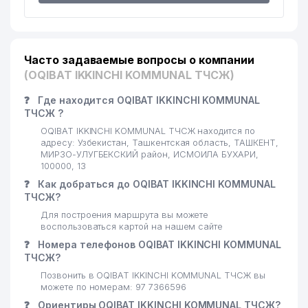
КАЗАХСКИЙ НАЦИОНАЛЬНЫЙ
20
КУЛЬТУРНЫЙ ЦЕНТР
667 м
УЗБЕКИСТАНА
Часто задаваемые вопросы о компании
EXPRESS BUSINESS RESOURCE
(OQIBAT IKKINCHI KOMMUNAL ТЧСЖ)
21
668 м
ООО
❓
Где находится OQIBAT IKKINCHI KOMMUNAL
22
СААКЯН А. ИндП
677 м
ТЧСЖ ?
OQIBAT IKKINCHI KOMMUNAL ТЧСЖ находится по
23
СОБОЛЕВ И.В. ЧП
704 м
адресу: Узбекистан, Ташкентская область, ТАШКЕНТ,
МИРЗО-УЛУГБЕКСКИЙ район, ИСМОИЛА БУХАРИ,
24
ALBETA ИП
709 м
100000, 13
❓
Как добраться до OQIBAT IKKINCHI KOMMUNAL
ЛАШКАРБЕГИ МАХАЛЛИНСКИЙ
ТЧСЖ?
25
719 м
КОМИТЕТ
Для построения маршрута вы можете
воспользоваться картой на нашем сайте
26
МАНСУРОВ ИндП
749 м
❓
Номера телефонов OQIBAT IKKINCHI KOMMUNAL
ТЧСЖ?
27
ЙУЛ-ЛОЙИХА БЮРОСИ ООО
790 м
Позвонить в OQIBAT IKKINCHI KOMMUNAL ТЧСЖ вы
ГОСУДАРСТВЕННЫЙ КОМИТЕТ
можете по номерам: 97 7366596
28
РЕСПУБЛИКИ УЗБЕКИСТАН ПО
794 м
❓
Ориентиры OQIBAT IKKINCHI KOMMUNAL ТЧСЖ?