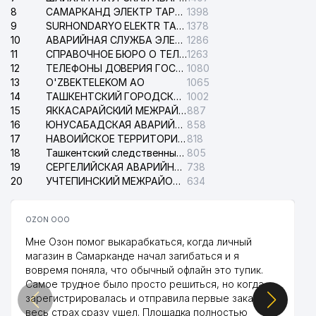
37
МУЗЕЙ СЕРГЕЯ ЕСЕНИНА
990 м
8
САМАРКАНД ЭЛЕКТР ТАРМОКЛАРИ АО
1398
9
SURHONDARYO ELEKTR TARMOKLARI АО
1378
ПОСОЛЬСТВО РЕСПУБЛИКИ
38
995 м
10
АВАРИЙНАЯ СЛУЖБА ЭЛЕКТРОСЕТИ ТАШКЕНТСКОГО РАЙОНА
1286
ИНДОНЕЗИЯ
11
СПРАВОЧНОЕ БЮРО О ТЕЛЕФОНАХ ОРГАНИЗАЦИЙ г. ТАШКЕНТА
1263
12
ТЕЛЕФОНЫ ДОВЕРИЯ ГОСУДАРСТВЕННОГО ЦЕНТРА ТЕСТИРОВАНИЯ
1080
13
O'ZBEKTELEKOM АО
1065
14
ТАШКЕНТСКИЙ ГОРОДСКОЙ СУД ПО ГРАЖДАНСКИМ ДЕЛАМ
1002
15
ЯККАСАРАЙСКИЙ МЕЖРАЙОННЫЙ СУД ПО ГРАЖДАНСКИМ ДЕЛАМ
887
16
ЮНУСАБАДСКАЯ АВАРИЙНАЯ СЛУЖБА ЭЛЕКТРОСЕТИ
858
17
НАВОИЙСКОЕ ТЕРРИТОРИАЛЬНОЕ ПРЕДПРИЯТИЕ ЭЛЕКТРОСЕТИ АО
818
18
Ташкентский следственный изолятор
805
19
СЕРГЕЛИЙСКАЯ АВАРИЙНАЯ СЛУЖБА ЭЛЕКТРОСЕТИ
738
20
УЧТЕПИНСКИЙ МЕЖРАЙОННЫЙ СУД ПО ГРАЖДАНСКИМ ДЕЛАМ
634
OZON ООО
Мне Озон помог выкарабкаться, когда личный
магазин в Самарканде начал загибаться и я
вовремя поняла, что обычный офлайн это тупик.
Самое трудное было просто решиться, но когда
зарегистрировалась и отправила первые заказы,
весь страх сразу ушел. Площадка полностью