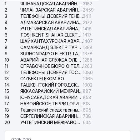
32
TAKEDA ПРЕДСТАВИТЕЛЬСТВО
912 м
1
ЯШНАБАДСКАЯ АВАРИЙНАЯ СЛУЖБА ЭЛЕКТРОСЕТИ
3182
2
ЧИЛАНЗАРСКАЯ АВАРИЙНАЯ СЛУЖБА ЭЛЕКТРОСЕТИ
2459
33
AVTOTEST REPORT ООО
929 м
3
ТЕЛЕФОНЫ ДОВЕРИЯ ГЕНЕРАЛЬНОЙ ПРОКУРАТУРЫ РЕСПУБЛИКИ УЗБЕКИСТАН
2411
4
АЛМАЗАРСКАЯ АВАРИЙНАЯ СЛУЖБА ЭЛЕКТРОСЕТИ
2172
34
MULTIVAC PACKAGING ИП ООО
932 м
5
УЧТЕПИНСКАЯ АВАРИЙНАЯ СЛУЖБА ЭЛЕКТРОСЕТИ
1418
6
TOSHKENT SHAHAR ELEKTR TARMOQLARI KORXONASI АО
1417
35
SAKURA CITY ООО
943 м
7
ШАЙХАНТАХУРСКАЯ АВАРИЙНАЯ СЛУЖБА ЭЛЕКТРОСЕТИ
1407
8
САМАРКАНД ЭЛЕКТР ТАРМОКЛАРИ АО
1398
36
CHATKAL MOUNTAINS ООО
994 м
9
SURHONDARYO ELEKTR TARMOKLARI АО
1378
10
АВАРИЙНАЯ СЛУЖБА ЭЛЕКТРОСЕТИ ТАШКЕНТСКОГО РАЙОНА
1286
ПОСОЛЬСТВО ФЕДЕРАТИВНОЙ
37
994 м
11
СПРАВОЧНОЕ БЮРО О ТЕЛЕФОНАХ ОРГАНИЗАЦИЙ г. ТАШКЕНТА
1263
РЕСПУБЛИКИ ГЕРМАНИЯ
12
ТЕЛЕФОНЫ ДОВЕРИЯ ГОСУДАРСТВЕННОГО ЦЕНТРА ТЕСТИРОВАНИЯ
1080
13
O'ZBEKTELEKOM АО
1065
14
ТАШКЕНТСКИЙ ГОРОДСКОЙ СУД ПО ГРАЖДАНСКИМ ДЕЛАМ
1002
15
ЯККАСАРАЙСКИЙ МЕЖРАЙОННЫЙ СУД ПО ГРАЖДАНСКИМ ДЕЛАМ
887
16
ЮНУСАБАДСКАЯ АВАРИЙНАЯ СЛУЖБА ЭЛЕКТРОСЕТИ
858
17
НАВОИЙСКОЕ ТЕРРИТОРИАЛЬНОЕ ПРЕДПРИЯТИЕ ЭЛЕКТРОСЕТИ АО
818
18
Ташкентский следственный изолятор
805
19
СЕРГЕЛИЙСКАЯ АВАРИЙНАЯ СЛУЖБА ЭЛЕКТРОСЕТИ
738
20
УЧТЕПИНСКИЙ МЕЖРАЙОННЫЙ СУД ПО ГРАЖДАНСКИМ ДЕЛАМ
634
OZON ООО