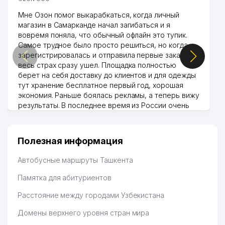
Мне Озон помог выкарабкаться, когда личный
магазин в Самарканде начал загибаться и я
вовремя поняла, что обычный офлайн это тупик.
Самое трудное было просто решиться, но когда
зарегистрировалась и отправила первые заказы,
весь страх сразу ушел. Площадка полностью
берет на себя доставку до клиентов и для одежды
тут хранение бесплатное первый год, хорошая
экономия. Раньше боялась рекламы, а теперь вижу
результаты. В последнее время из России очень
много заказывают, а вначале только по
Узбекистану брали, но вяло. Удалось раскрутиться,
дальше развиваюсь потихоньку😊
Полезная информация
Hamida 03.08.2026 12:45:39
Автобусные маршруты Ташкента
Памятка для абитуриентов
Расстояние между городами Узбекистана
Домены верхнего уровня стран мира