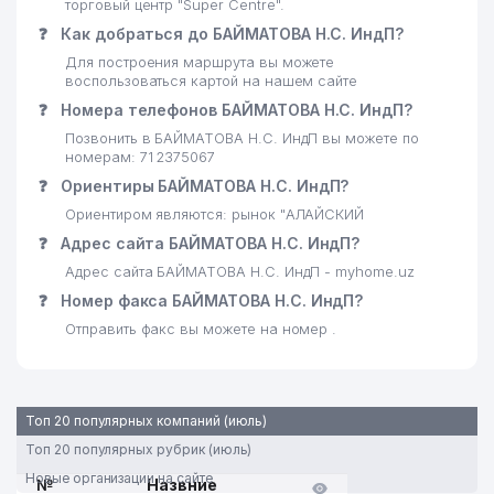
торговый центр "Super Centre".
24
FASHION CORNER ООО
780 м
❓
Как добраться до БАЙМАТОВА Н.С. ИндП?
Для построения маршрута вы можете
INTER INVESTMENT
воспользоваться картой на нашем сайте
25
809 м
CONSULTING ООО
❓
Номера телефонов БАЙМАТОВА Н.С. ИндП?
ЦЕНТРАЛЬНОЕ
Позвонить в БАЙМАТОВА Н.С. ИндП вы можете по
26
номерам: 71 2375067
АЭРОГЕОДЕЗИЧЕСКОЕ
815 м
ПРЕДПРИЯТИЕ
❓
Ориентиры БАЙМАТОВА Н.С. ИндП?
Ориентиром являются: рынок "АЛАЙСКИЙ
27
БУРОВА В.Н. ЧП
863 м
❓
Адрес сайта БАЙМАТОВА Н.С. ИндП?
28
PRO ART DECOR СП ООО
868 м
Адрес сайта БАЙМАТОВА Н.С. ИндП - myhome.uz
❓
Номер факса БАЙМАТОВА Н.С. ИндП?
ИПАК ЙУЛИ АИКБ МИРЗО-
29
886 м
УЛУГБЕКСКИЙ ФИЛИАЛ АИКБ
Отправить факс вы можете на номер .
30
ЙУЛ-ЛОЙИХА БЮРОСИ ООО
900 м
ГОСУДАРСТВЕННЫЙ КОМИТЕТ
Топ 20 популярных компаний (июль)
31
РЕСПУБЛИКИ УЗБЕКИСТАН ПО
904 м
Топ 20 популярных рубрик (июль)
АВТОМОБИЛЬНЫМ ДОРОГАМ
Новые организации на сайте
№
Назвние