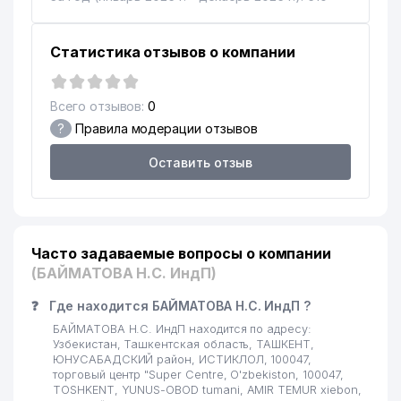
КАЗАХСКИЙ НАЦИОНАЛЬНЫЙ
16
КУЛЬТУРНЫЙ ЦЕНТР
549 м
Статистика отзывов о компании
УЗБЕКИСТАНА
РЕГИОНАЛЬНЫЕ
17
677 м
Всего отзывов:
0
ЭЛЕКТРИЧЕСКИЕ СЕТИ АО
?
Правила модерации отзывов
ЭНЕРГИЯ КООРДИНАЦИОННО-
18
680 м
Оставить отзыв
ДИСПЕТЧЕРСКИЙ ЦЕНТР
ЛАШКАРБЕГИ МАХАЛЛИНСКИЙ
19
697 м
КОМИТЕТ
Часто задаваемые вопросы о компании
PARKER RUSSELL AUDIT OOO
20
700 м
АУДИТОРСКАЯ ОРГАНИЗАЦИЯ
(БАЙМАТОВА Н.С. ИндП)
PARKER RUSSELL FINANCE
❓
Где находится БАЙМАТОВА Н.С. ИндП ?
21
702 м
ООО
БАЙМАТОВА Н.С. ИндП находится по адресу:
Узбекистан, Ташкентская область, ТАШКЕНТ,
22
ДОМ-МУЗЕЙ С.П. БОРОДИНА
763 м
ЮНУСАБАДСКИЙ район, ИСТИКЛОЛ, 100047,
торговый центр "Super Centre, O'zbekiston, 100047,
23
TOSHKENT, YUNUS-OBOD tumani, AMIR TEMUR xiеbon,
ALL BEST SERVICE ООО
778 м