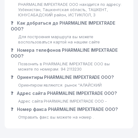
ПОЧЁТНОЕ КОНСУЛЬСТВО
PHARMALINE IMPEXTRADE ООО находится по адресу:
23
898 м
КОРОЛЕВСТВА НИДЕРЛАНДОВ
Узбекистан, Ташкентская область, ТАШКЕНТ,
ЮНУСАБАДСКИЙ район, ИСТИКЛОЛ, 3
24
МУЗЕЙ ОЛИМПИЙСКОЙ СЛАВЫ
916 м
❓
Как добраться до PHARMALINE IMPEXTRADE
ООО?
25
BISH-SERVIS ООО
931 м
Для построения маршрута вы можете
воспользоваться картой на нашем сайте
ЦЕНТРАЛЬНОЕ
❓
26
Номера телефонов PHARMALINE IMPEXTRADE
АЭРОГЕОДЕЗИЧЕСКОЕ
951 м
ООО?
ПРЕДПРИЯТИЕ
Позвонить в PHARMALINE IMPEXTRADE ООО вы
МИНИСТЕРСТВО ЮСТИЦИИ
можете по номерам: 94 2113230
27
969 м
РЕСПУБЛИКИ УЗБЕКИСТАН
❓
Ориентиры PHARMALINE IMPEXTRADE ООО?
Ориентиром являются: рынок "АЛАЙСКИЙ
28
ЛИ И.Х. ИндП
969 м
❓
Адрес сайта PHARMALINE IMPEXTRADE ООО?
КАЗАХСКИЙ НАЦИОНАЛЬНЫЙ
Адрес сайта PHARMALINE IMPEXTRADE ООО -
29
КУЛЬТУРНЫЙ ЦЕНТР
971 м
❓
Номер факса PHARMALINE IMPEXTRADE ООО?
УЗБЕКИСТАНА
Отправить факс вы можете на номер .
30
EFFEKT MOLIYA O'QUV НОУ
974 м
31
SAKURA CITY ООО
986 м