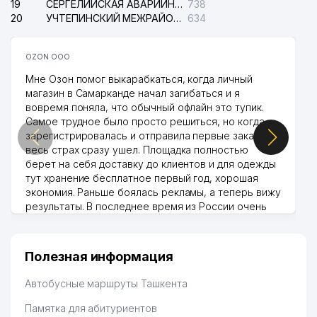
19
СЕРГЕЛИЙСКАЯ АВАРИЙНАЯ СЛУЖБА ЭЛЕКТРОСЕТИ
738
20
УЧТЕПИНСКИЙ МЕЖРАЙОННЫЙ СУД ПО ГРАЖДАНСКИМ ДЕЛАМ
634
OZON ООО
Мне Озон помог выкарабкаться, когда личный
магазин в Самарканде начал загибаться и я
вовремя поняла, что обычный офлайн это тупик.
Самое трудное было просто решиться, но когда
зарегистрировалась и отправила первые заказы,
весь страх сразу ушел. Площадка полностью
берет на себя доставку до клиентов и для одежды
тут хранение бесплатное первый год, хорошая
экономия. Раньше боялась рекламы, а теперь вижу
результаты. В последнее время из России очень
много заказывают, а вначале только по
Узбекистану брали, но вяло. Удалось раскрутиться,
дальше развиваюсь потихоньку😊
Полезная информация
Hamida 03.08.2026 12:45:39
Автобусные маршруты Ташкента
Памятка для абитуриентов