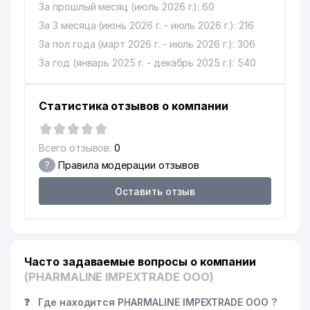
За прошлый месяц (июль 2026 г.): 60
EXPRESS BUSINESS RESOURCE
15
541 м
ООО
За 3 месяца (июнь 2026 г. - июль 2026 г.): 216
За пол года (март 2026 г. - июль 2026 г.): 306
16
AVTOTEST REPORT ООО
545 м
За год (январь 2025 г. - декабрь 2025 г.): 540
ПОСОЛЬСТВО ФЕДЕРАТИВНОЙ
17
560 м
РЕСПУБЛИКИ ГЕРМАНИЯ
Статистика отзывов о компании
ЭНЕРГИЯ КООРДИНАЦИОННО-
18
646 м
ДИСПЕТЧЕРСКИЙ ЦЕНТР
Всего отзывов:
0
ГАБУРОВ ЕВГЕНИЙ
19
653 м
?
Правила модерации отзывов
МИХАЙЛОВИЧ ИндП
Оставить отзыв
РЕГИОНАЛЬНЫЕ
20
656 м
ЭЛЕКТРИЧЕСКИЕ СЕТИ АО
INTER INVESTMENT
21
720 м
CONSULTING ООО
Часто задаваемые вопросы о компании
DELTA GLOBAL SOLUTIONS
(PHARMALINE IMPEXTRADE ООО)
22
752 м
ООО
❓
Где находится PHARMALINE IMPEXTRADE ООО ?