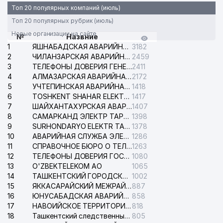
Топ 20 популярных компаний (июль)
Топ 20 популярных рубрик (июль)
Новые организации на сайте
№
Назвние
1
ЯШНАБАДСКАЯ АВАРИЙНАЯ СЛУЖБА ЭЛЕКТРОСЕТИ
3182
2
ЧИЛАНЗАРСКАЯ АВАРИЙНАЯ СЛУЖБА ЭЛЕКТРОСЕТИ
2459
3
ТЕЛЕФОНЫ ДОВЕРИЯ ГЕНЕРАЛЬНОЙ ПРОКУРАТУРЫ РЕСПУБЛИКИ УЗБЕКИСТАН
2411
4
АЛМАЗАРСКАЯ АВАРИЙНАЯ СЛУЖБА ЭЛЕКТРОСЕТИ
2172
5
УЧТЕПИНСКАЯ АВАРИЙНАЯ СЛУЖБА ЭЛЕКТРОСЕТИ
1418
6
TOSHKENT SHAHAR ELEKTR TARMOQLARI KORXONASI АО
1417
7
ШАЙХАНТАХУРСКАЯ АВАРИЙНАЯ СЛУЖБА ЭЛЕКТРОСЕТИ
1407
8
САМАРКАНД ЭЛЕКТР ТАРМОКЛАРИ АО
1398
9
SURHONDARYO ELEKTR TARMOKLARI АО
1378
10
АВАРИЙНАЯ СЛУЖБА ЭЛЕКТРОСЕТИ ТАШКЕНТСКОГО РАЙОНА
1286
11
СПРАВОЧНОЕ БЮРО О ТЕЛЕФОНАХ ОРГАНИЗАЦИЙ г. ТАШКЕНТА
1263
12
ТЕЛЕФОНЫ ДОВЕРИЯ ГОСУДАРСТВЕННОГО ЦЕНТРА ТЕСТИРОВАНИЯ
1080
13
O'ZBEKTELEKOM АО
1065
14
ТАШКЕНТСКИЙ ГОРОДСКОЙ СУД ПО ГРАЖДАНСКИМ ДЕЛАМ
1002
15
ЯККАСАРАЙСКИЙ МЕЖРАЙОННЫЙ СУД ПО ГРАЖДАНСКИМ ДЕЛАМ
887
16
ЮНУСАБАДСКАЯ АВАРИЙНАЯ СЛУЖБА ЭЛЕКТРОСЕТИ
858
17
НАВОИЙСКОЕ ТЕРРИТОРИАЛЬНОЕ ПРЕДПРИЯТИЕ ЭЛЕКТРОСЕТИ АО
818
18
Ташкентский следственный изолятор
805