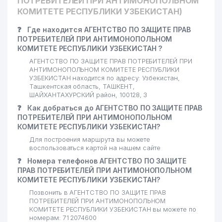
ПОТРЕБИТЕЛЕЙ ПРИ АНТИМОНОПОЛЬНОМ
КОМИТЕТЕ РЕСПУБЛИКИ УЗБЕКИСТАН)
RESPUBLIKA
22
751 м
TELERADIOMARKAZI ГУП
❓
Где находится АГЕНТСТВО ПО ЗАЩИТЕ ПРАВ
ПОТРЕБИТЕЛЕЙ ПРИ АНТИМОНОПОЛЬНОМ
АГЕНТСТВО ПО
КОМИТЕТЕ РЕСПУБЛИКИ УЗБЕКИСТАН ?
РЕГУЛИРОВАНИЮ
23
АЛКОГОЛЬНОГО И ТАБАЧНОГО
758 м
АГЕНТСТВО ПО ЗАЩИТЕ ПРАВ ПОТРЕБИТЕЛЕЙ ПРИ
РЫНКА И РАЗВИТИЮ
АНТИМОНОПОЛЬНОМ КОМИТЕТЕ РЕСПУБЛИКИ
УЗБЕКИСТАН находится по адресу: Узбекистан,
ВИНОДЕЛИЯ
Ташкентская область, ТАШКЕНТ,
ШАЙХАНТАХУРСКИЙ район, 100128, 3
МИНИСТЕРСТВО
24
СТРОИТЕЛЬСТВА РЕСПУБЛИКИ
762 м
❓
Как добраться до АГЕНТСТВО ПО ЗАЩИТЕ ПРАВ
УЗБЕКИСТАН
ПОТРЕБИТЕЛЕЙ ПРИ АНТИМОНОПОЛЬНОМ
КОМИТЕТЕ РЕСПУБЛИКИ УЗБЕКИСТАН?
25
BURGAZSTROYSERVIS ООО
765 м
Для построения маршрута вы можете
воспользоваться картой на нашем сайте
26
GIDROMAXSUSQURILISH АО
791 м
❓
Номера телефонов АГЕНТСТВО ПО ЗАЩИТЕ
ПРАВ ПОТРЕБИТЕЛЕЙ ПРИ АНТИМОНОПОЛЬНОМ
МОЛОДЁЖНЫЙ ТЕАТР
27
793 м
КОМИТЕТЕ РЕСПУБЛИКИ УЗБЕКИСТАН?
УЗБЕКИСТАНА
Позвонить в АГЕНТСТВО ПО ЗАЩИТЕ ПРАВ
ПОТРЕБИТЕЛЕЙ ПРИ АНТИМОНОПОЛЬНОМ
28
GULSHAN STOM ЧП
826 м
КОМИТЕТЕ РЕСПУБЛИКИ УЗБЕКИСТАН вы можете по
номерам: 71 2074600