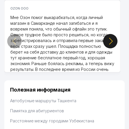
OZON ООО
Мне Озон помог выкарабкаться, когда личный
магазин в Самарканде начал загибаться и я
вовремя поняла, что обычный офлайн это тупик.
Самое трудное было просто решиться, но когда
зарегистрировалась и отправила первые заказы,
весь страх сразу ушел. Площадка полностью
берет на себя доставку до клиентов и для одежды
тут хранение бесплатное первый год, хорошая
экономия. Раньше боялась рекламы, а теперь вижу
результаты. В последнее время из России очень
много заказывают, а вначале только по
Узбекистану брали, но вяло. Удалось раскрутиться,
дальше развиваюсь потихоньку😊
Полезная информация
Hamida 03.08.2026 12:45:39
Автобусные маршруты Ташкента
Памятка для абитуриентов
Расстояние между городами Узбекистана