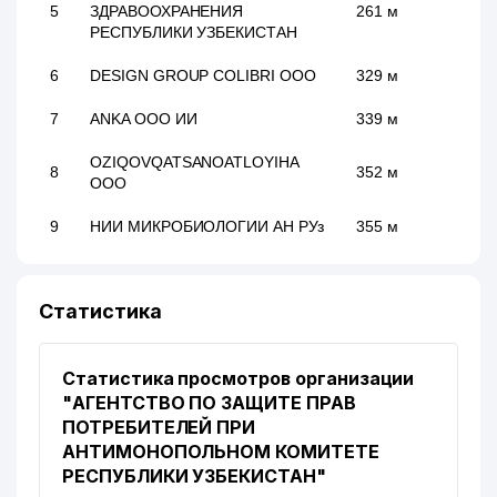
5
ЗДРАВООХРАНЕНИЯ
261 м
РЕСПУБЛИКИ УЗБЕКИСТАН
6
DESIGN GROUP COLIBRI ООО
329 м
7
ANKA ООО ИИ
339 м
OZIQOVQATSANOATLOYIHA
8
352 м
ООО
9
НИИ МИКРОБИОЛОГИИ АН РУз
355 м
10
SHIRIN SHAXLO ЧП
370 м
Статистика
ХОКИМИЯТ
11
381 м
ШАЙХАНТАХУРСКОГО РАЙОНА
Статистика просмотров организации
12
URAMA KULCHA ООО
541 м
"АГЕНТСТВО ПО ЗАЩИТЕ ПРАВ
13
AMAZON TOUR СП ООО
554 м
ПОТРЕБИТЕЛЕЙ ПРИ
АНТИМОНОПОЛЬНОМ КОМИТЕТЕ
АКАДЕМИЧЕСКИЙ ЛИЦЕЙ ПРИ
РЕСПУБЛИКИ УЗБЕКИСТАН"
ТАШКЕНТСКОМ