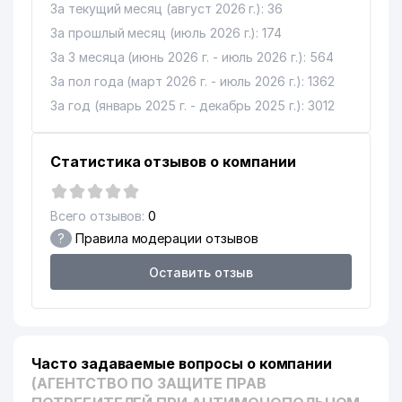
14
ГОСУДАРСТВЕННОМ
558 м
За текущий месяц (август 2026 г.): 36
ЮРИДИЧЕСКОМ
За прошлый месяц (июль 2026 г.): 174
УНИВЕРСИТЕТЕ (ТашГЮИ)
За 3 месяца (июнь 2026 г. - июль 2026 г.): 564
15
МУЗЕЙ ОЛИМПИЙСКОЙ СЛАВЫ
584 м
За пол года (март 2026 г. - июль 2026 г.): 1362
За год (январь 2025 г. - декабрь 2025 г.): 3012
АКАДЕМИЧЕСКИЙ ЛИЦЕЙ
МЕЖДУНАРОДНОЙ
16
602 м
ИСЛАМСКОЙ АКАДЕМИИ
Статистика отзывов о компании
УЗБЕКИСТАНА
17
AMAZON TOUR СП ООО
608 м
Всего отзывов:
0
18
PAXTAKOR ЧП
685 м
?
Правила модерации отзывов
НОТАРИАЛЬНАЯ КОНТОРА №3
Оставить отзыв
19
698 м
ШАЙХАНТАХУРСКОГО РАЙОНА
ГОСУДАРСТВЕННЫЙ МУЗЕЙ
20
ЛИТЕРАТУРЫ им. АЛИШЕРА
715 м
НАВОИ
Часто задаваемые вопросы о компании
(АГЕНТСТВО ПО ЗАЩИТЕ ПРАВ
21
TOSHKENT ТЕЛЕКАНАЛ
737 м