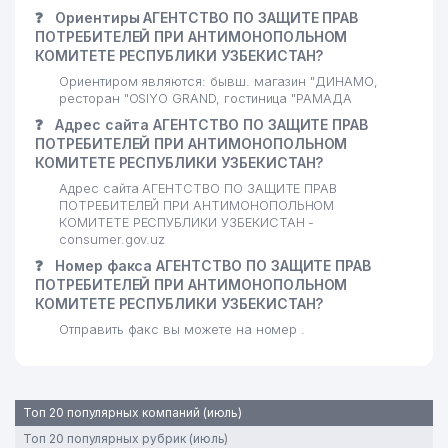
ПОСОЛЬСТВО ФЕДЕРАТИВНОЙ
29
849 м
❓
Ориентиры АГЕНТСТВО ПО ЗАЩИТЕ ПРАВ
РЕСПУБЛИКИ ГЕРМАНИЯ
ПОТРЕБИТЕЛЕЙ ПРИ АНТИМОНОПОЛЬНОМ
КОМИТЕТЕ РЕСПУБЛИКИ УЗБЕКИСТАН?
30
INOVA SOLUTION ООО
858 м
Ориентиром являются: бывш. магазин "ДИНАМО,
31
TAKEDA ПРЕДСТАВИТЕЛЬСТВО
867 м
ресторан "OSIYO GRAND, гостиница "РАМАДА
❓
Адрес сайта АГЕНТСТВО ПО ЗАЩИТЕ ПРАВ
ГОСУДАРСТВЕННЫЙ ТЕАТР
ПОТРЕБИТЕЛЕЙ ПРИ АНТИМОНОПОЛЬНОМ
32
871 м
ЮНОГО ЗРИТЕЛЯ
КОМИТЕТЕ РЕСПУБЛИКИ УЗБЕКИСТАН?
Адрес сайта АГЕНТСТВО ПО ЗАЩИТЕ ПРАВ
33
МУМИНОВ Ж.Х. ИндП
881 м
ПОТРЕБИТЕЛЕЙ ПРИ АНТИМОНОПОЛЬНОМ
КОМИТЕТЕ РЕСПУБЛИКИ УЗБЕКИСТАН -
КАФОЛАТ АО СТРАХОВАЯ
consumer.gov.uz
34
КОМПАНИЯ ТАШКЕНТСКИЙ
907 м
❓
Номер факса АГЕНТСТВО ПО ЗАЩИТЕ ПРАВ
ГОРОДСКОЙ ФИЛИАЛ ФИЛИАЛ
ПОТРЕБИТЕЛЕЙ ПРИ АНТИМОНОПОЛЬНОМ
КОМИТЕТЕ РЕСПУБЛИКИ УЗБЕКИСТАН?
35
DORI-DARMON HCP ООО
953 м
Отправить факс вы можете на номер .
36
PRO ART DECOR СП ООО
957 м
LABORATOIRE INNOTECH
37
INTERNATIONAL
958 м
Топ 20 популярных компаний (июль)
ПРЕДСТАВИТЕЛЬСТВО
Топ 20 популярных рубрик (июль)