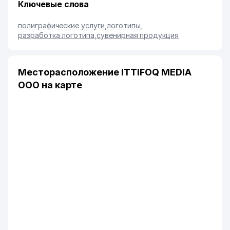
Ключевые слова
полиграфические услуги
,
логотипы
,
разработка логотипа
,
сувенирная продукция
Месторасположение ITTIFOQ MEDIA
ООО на карте