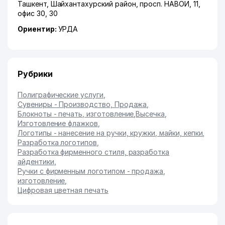
Ташкент
,
Шайхантахурский район
,
просп. НАВОИ
, 11,
офис 30, 30
Ориентир:
УРДА
Рубрики
Полиграфические услуги
,
Сувениры - Производство, Продажа
,
Блокноты - печать, изготовление
,
Высечка
,
Изготовление флажков
,
Логотипы - нанесение на ручки, кружки, майки, кепки
,
Разработка логотипов
,
Разработка фирменного стиля, разработка
айдентики
,
Ручки с фирменным логотипом - продажа,
изготовление
,
Цифровая цветная печать