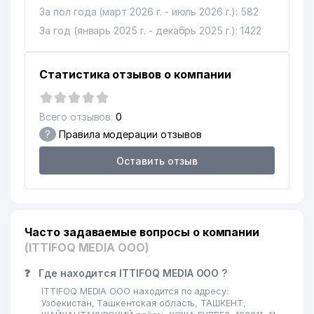
НАВОИ
За пол года (март 2026 г. - июль 2026 г.): 582
15
TOSHKENT ТЕЛЕКАНАЛ
460 м
За год (январь 2025 г. - декабрь 2025 г.): 1422
RESPUBLIKA
16
463 м
TELERADIOMARKAZI ГУП
Статистика отзывов о компании
АКАДЕМИЧЕСКИЙ ЛИЦЕЙ
МЕЖДУНАРОДНОЙ
17
535 м
Всего отзывов:
0
ИСЛАМСКОЙ АКАДЕМИИ
?
Правила модерации отзывов
УЗБЕКИСТАНА
Оставить отзыв
18
SHIRIN SHAXLO ЧП
548 м
МОЛОДЁЖНЫЙ ТЕАТР
19
564 м
УЗБЕКИСТАНА
Часто задаваемые вопросы о компании
20
GIDROMAXSUSQURILISH АО
649 м
(ITTIFOQ MEDIA ООО)
21
BURGAZSTROYSERVIS ООО
658 м
❓
Где находится ITTIFOQ MEDIA ООО ?
АГЕНТСТВО ПО
ITTIFOQ MEDIA ООО находится по адресу:
РЕГУЛИРОВАНИЮ
Узбекистан, Ташкентская область, ТАШКЕНТ,
22
АЛКОГОЛЬНОГО И ТАБАЧНОГО
702 м