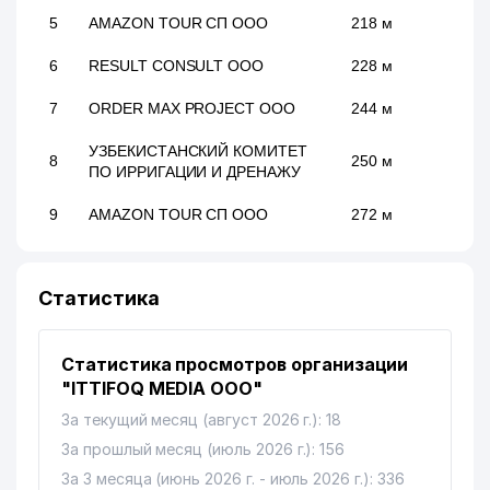
5
AMAZON TOUR СП ООО
218 м
6
RESULT CONSULT ООО
228 м
7
ORDER MAX PROJECT ООО
244 м
УЗБЕКИСТАНСКИЙ КОМИТЕТ
8
250 м
ПО ИРРИГАЦИИ И ДРЕНАЖУ
9
AMAZON TOUR СП ООО
272 м
10
BRIDJ-SPORT ООО
295 м
Статистика
ХОКИМИЯТ
11
364 м
ШАЙХАНТАХУРСКОГО РАЙОНА
Статистика просмотров организации
12
PAXTAKOR ЧП
386 м
"ITTIFOQ MEDIA ООО"
13
НИИ МИКРОБИОЛОГИИ АН РУз
394 м
За текущий месяц (август 2026 г.): 18
За прошлый месяц (июль 2026 г.): 156
ГОСУДАРСТВЕННЫЙ МУЗЕЙ
14
ЛИТЕРАТУРЫ им. АЛИШЕРА
424 м
За 3 месяца (июнь 2026 г. - июль 2026 г.): 336