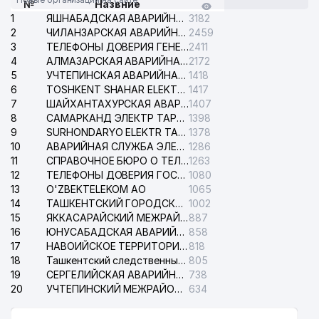
№
Назвние
ГОСУДАРСТВЕННЫЙ ТЕАТР
29
820 м
1
ЯШНАБАДСКАЯ АВАРИЙНАЯ СЛУЖБА ЭЛЕКТРОСЕТИ
3182
ЮНОГО ЗРИТЕЛЯ
2
ЧИЛАНЗАРСКАЯ АВАРИЙНАЯ СЛУЖБА ЭЛЕКТРОСЕТИ
2459
3
ТЕЛЕФОНЫ ДОВЕРИЯ ГЕНЕРАЛЬНОЙ ПРОКУРАТУРЫ РЕСПУБЛИКИ УЗБЕКИСТАН
2411
30
O'ZBEKTELEKOM АО
835 м
4
АЛМАЗАРСКАЯ АВАРИЙНАЯ СЛУЖБА ЭЛЕКТРОСЕТИ
2172
5
УЧТЕПИНСКАЯ АВАРИЙНАЯ СЛУЖБА ЭЛЕКТРОСЕТИ
1418
31
МУМИНОВ Ж.Х. ИндП
840 м
6
TOSHKENT SHAHAR ELEKTR TARMOQLARI KORXONASI АО
1417
7
ШАЙХАНТАХУРСКАЯ АВАРИЙНАЯ СЛУЖБА ЭЛЕКТРОСЕТИ
1407
32
МУЗЕЙ ОЛИМПИЙСКОЙ СЛАВЫ
864 м
8
САМАРКАНД ЭЛЕКТР ТАРМОКЛАРИ АО
1398
9
SURHONDARYO ELEKTR TARMOKLARI АО
1378
33
GULSHAN STOM ЧП
882 м
10
АВАРИЙНАЯ СЛУЖБА ЭЛЕКТРОСЕТИ ТАШКЕНТСКОГО РАЙОНА
1286
11
СПРАВОЧНОЕ БЮРО О ТЕЛЕФОНАХ ОРГАНИЗАЦИЙ г. ТАШКЕНТА
1263
ПОСОЛЬСТВО ФЕДЕРАТИВНОЙ
34
915 м
12
РЕСПУБЛИКИ ГЕРМАНИЯ
ТЕЛЕФОНЫ ДОВЕРИЯ ГОСУДАРСТВЕННОГО ЦЕНТРА ТЕСТИРОВАНИЯ
1080
13
O'ZBEKTELEKOM АО
1065
ГОСУДАРСТВЕННАЯ
14
ТАШКЕНТСКИЙ ГОРОДСКОЙ СУД ПО ГРАЖДАНСКИМ ДЕЛАМ
1002
35
КОНСЕРВАТОРИЯ
922 м
15
ЯККАСАРАЙСКИЙ МЕЖРАЙОННЫЙ СУД ПО ГРАЖДАНСКИМ ДЕЛАМ
887
УЗБЕКИСТАНА (ГКУз)
16
ЮНУСАБАДСКАЯ АВАРИЙНАЯ СЛУЖБА ЭЛЕКТРОСЕТИ
858
17
НАВОИЙСКОЕ ТЕРРИТОРИАЛЬНОЕ ПРЕДПРИЯТИЕ ЭЛЕКТРОСЕТИ АО
818
ГОСУДАРСТВЕННЫЙ
18
Ташкентский следственный изолятор
805
36
НАЛОГОВЫЙ КОМИТЕТ
931 м
19
СЕРГЕЛИЙСКАЯ АВАРИЙНАЯ СЛУЖБА ЭЛЕКТРОСЕТИ
738
РЕСПУБЛИКИ УЗБЕКИСТАН
20
УЧТЕПИНСКИЙ МЕЖРАЙОННЫЙ СУД ПО ГРАЖДАНСКИМ ДЕЛАМ
634
НОТАРИАЛЬНАЯ КОНТОРА №3
37
989 м