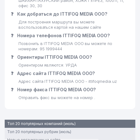
ШАЙХАНТАХУРСКИЙ район, ХОЖА ГУЛРЕЗ, 100011, 11,
РЫНКА И РАЗВИТИЮ
офис 30, 30
ВИНОДЕЛИЯ
❓
Как добраться до ITTIFOQ MEDIA ООО?
Для построения маршрута вы можете
23
INOVA SOLUTION ООО
702 м
воспользоваться картой на нашем сайте
❓
Номера телефонов ITTIFOQ MEDIA ООО?
МИНИСТЕРСТВО
24
СТРОИТЕЛЬСТВА РЕСПУБЛИКИ
715 м
Позвонить в ITTIFOQ MEDIA ООО вы можете по
УЗБЕКИСТАН
номерам: 95 1999444
❓
Ориентиры ITTIFOQ MEDIA ООО?
НАЦИОНАЛЬНЫЙ
25
Ориентиром являются: УРДА
ОЛИМПИЙСКИЙ КОМИТЕТ
727 м
УЗБЕКИСТАНА
❓
Адрес сайта ITTIFOQ MEDIA ООО?
Адрес сайта ITTIFOQ MEDIA ООО - ittifoqmedia.uz
26
URAMA KULCHA ООО
743 м
❓
Номер факса ITTIFOQ MEDIA ООО?
АКАДЕМИЧЕСКИЙ ЛИЦЕЙ ПРИ
Отправить факс вы можете на номер .
ТАШКЕНТСКОМ
27
ГОСУДАРСТВЕННОМ
798 м
ЮРИДИЧЕСКОМ
УНИВЕРСИТЕТЕ (ТашГЮИ)
Топ 20 популярных компаний (июль)
28
DORI-DARMON HCP ООО
801 м
Топ 20 популярных рубрик (июль)
Новые организации на сайте