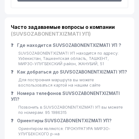
МЕЖДУНАРОДНОГО КОМИТЕТА
17
716 м
КРАСНОГО КРЕСТА (МККК)
ЦЕНТРАЛЬНОЙ АЗИИ ИИ
18
GALLERY INTERIOR ООО
720 м
Часто задаваемые вопросы о компании
(SUVSOZABONENTXIZMATI УП)
КАЗАХСКИЙ НАЦИОНАЛЬНЫЙ
19
КУЛЬТУРНЫЙ ЦЕНТР
733 м
❓
Где находится SUVSOZABONENTXIZMATI УП ?
УЗБЕКИСТАНА
SUVSOZABONENTXIZMATI УП находится по адресу:
Узбекистан, Ташкентская область, ТАШКЕНТ,
20
FASHION CORNER ООО
749 м
МИРЗО-УЛУГБЕКСКИЙ район, ЖАНУБИЙ, 51
❓
Как добраться до SUVSOZABONENTXIZMATI УП?
21
ARDUS СП ООО
765 м
Для построения маршрута вы можете
воспользоваться картой на нашем сайте
22
PRO ART DECOR СП ООО
832 м
❓
Номера телефонов SUVSOZABONENTXIZMATI
23
ЛИ И.Х. ИндП
836 м
УП?
Позвонить в SUVSOZABONENTXIZMATI УП вы можете
24
KASIMOV BUSINESS ООО
878 м
по номерам: 95 1986315
❓
Ориентиры SUVSOZABONENTXIZMATI УП?
25
OOO Junior Transport
914 м
Ориентиром являются: ПРОКУРАТУРА МИРЗО-
УЛУГБЕКСКОГО р-на
26
ДОМ-МУЗЕЙ С.П. БОРОДИНА
918 м