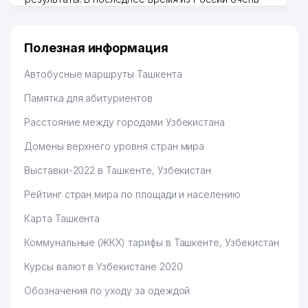
много заказывают, а вначале только по
Узбекистану брали, но вяло. Удалось раскрутиться,
дальше развиваюсь потихоньку😊
Полезная информация
Hamida 03.08.2026 12:45:39
Автобусные маршруты Ташкента
Памятка для абитуриентов
Расстояние между городами Узбекистана
Домены верхнего уровня стран мира
Выставки-2022 в Ташкенте, Узбекистан
Рейтинг стран мира по площади и населению
Карта Ташкента
Коммунальные (ЖКХ) тарифы в Ташкенте, Узбекистан
Курсы валют в Узбекистане 2020
Обозначения по уходу за одеждой