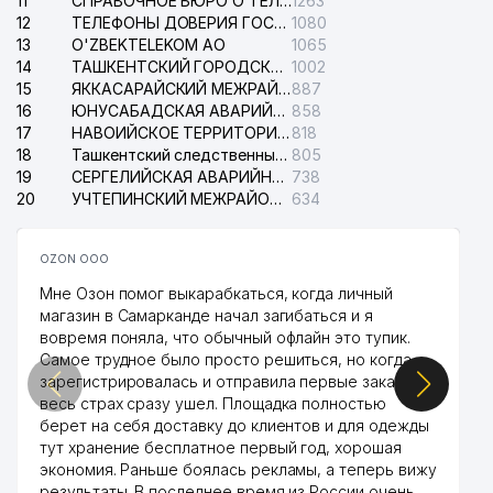
11
СПРАВОЧНОЕ БЮРО О ТЕЛЕФОНАХ ОРГАНИЗАЦИЙ г. ТАШКЕНТА
1263
12
ТЕЛЕФОНЫ ДОВЕРИЯ ГОСУДАРСТВЕННОГО ЦЕНТРА ТЕСТИРОВАНИЯ
1080
13
O'ZBEKTELEKOM АО
1065
14
ТАШКЕНТСКИЙ ГОРОДСКОЙ СУД ПО ГРАЖДАНСКИМ ДЕЛАМ
1002
15
ЯККАСАРАЙСКИЙ МЕЖРАЙОННЫЙ СУД ПО ГРАЖДАНСКИМ ДЕЛАМ
887
16
ЮНУСАБАДСКАЯ АВАРИЙНАЯ СЛУЖБА ЭЛЕКТРОСЕТИ
858
17
НАВОИЙСКОЕ ТЕРРИТОРИАЛЬНОЕ ПРЕДПРИЯТИЕ ЭЛЕКТРОСЕТИ АО
818
18
Ташкентский следственный изолятор
805
19
СЕРГЕЛИЙСКАЯ АВАРИЙНАЯ СЛУЖБА ЭЛЕКТРОСЕТИ
738
20
УЧТЕПИНСКИЙ МЕЖРАЙОННЫЙ СУД ПО ГРАЖДАНСКИМ ДЕЛАМ
634
OZON ООО
Мне Озон помог выкарабкаться, когда личный
магазин в Самарканде начал загибаться и я
вовремя поняла, что обычный офлайн это тупик.
Самое трудное было просто решиться, но когда
зарегистрировалась и отправила первые заказы,
весь страх сразу ушел. Площадка полностью
берет на себя доставку до клиентов и для одежды
тут хранение бесплатное первый год, хорошая
экономия. Раньше боялась рекламы, а теперь вижу
результаты. В последнее время из России очень