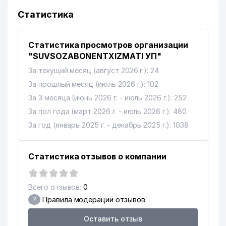
9
СПОРТА РЕСПУБЛИКИ
542 м
Статистика
УЗБЕКИСТАН
METEOINFOSISTEM
10
ИНФОРМАЦИОННО-
604 м
Статистика просмотров организации
ТЕХНИЧЕСКОЕ УПРАВЛЕНИЕ
"SUVSOZABONENTXIZMATI УП"
За текущий месяц (август 2026 г.): 24
11
ALL BEST SERVICE ООО
642 м
За прошлый месяц (июль 2026 г.): 102
ПОЧЁТНОЕ КОНСУЛЬСТВО
12
653 м
За 3 месяца (июнь 2026 г. - июль 2026 г.): 252
КОРОЛЕВСТВА НИДЕРЛАНДОВ
За пол года (март 2026 г. - июль 2026 г.): 480
13
NORI ООО
666 м
За год (январь 2025 г. - декабрь 2025 г.): 1038
ЦЕНТР
14
ГИДРОМЕТЕОРОЛОГИЧЕСКОЙ
696 м
Статистика отзывов о компании
СЛУЖБЫ (УЗГИДРОМЕТ)
15
ANGLESEY FOOD ООО
707 м
Всего отзывов:
0
?
Правила модерации отзывов
16
QORA BAYIR SAVDO ЧП
711 м
Оставить отзыв
РЕГИОНАЛЬНАЯ ДЕЛЕГАЦИЯ