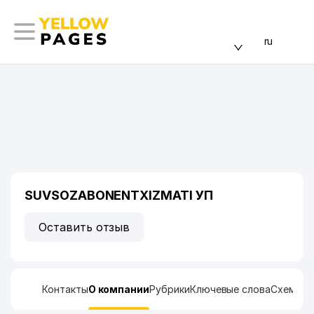
ru
SUVSOZABONENTXIZMATI УП
Оставить отзыв
Контакты
О компании
Рубрики
Ключевые слова
Схема п