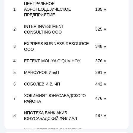
ЦЕНТРАЛЬНОЕ
1
АЭРОГЕОДЕЗИЧЕСКОЕ
185 м
ПРЕДПРИЯТИЕ
INTER INVESTMENT
2
325 м
CONSULTING ООО
EXPRESS BUSINESS RESOURCE
3
348 м
ООО
4
EFFEKT MOLIYA O'QUV НОУ
376 м
5
МАНСУРОВ ИндП
391 м
6
СОБОЛЕВ И.В. ЧП
442 м
ХОКИМИЯТ ЮНУСАБАДСКОГО
7
476 м
РАЙОНА
ИПОТЕКА БАНК АКИБ
8
487 м
ЮНУСАБАДСКИЙ ФИЛИАЛ
МИНИСТЕРСТВO РАЗВИТИЯ