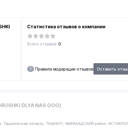
SHKI
Статистика отзывов о компании
НДОВ
Всего отзывов:
0
?
Правила модерации отзывов
Оставить отзы
Е УПРАВЛЕНИЕ
ЗБЕКИСТАНА
GRUSHKI DLYA NAS ООО)
тан, Ташкентская область, ТАШКЕНТ, МИРАБАДСКИЙ район, ИСТИКЛОЛ