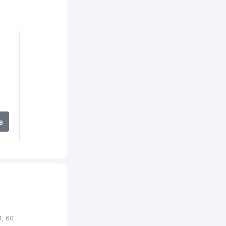
602 м
603 м
671 м
689 м
757 м
764 м
в
768 м
775 м
811 м
818 м
823 м
, 60