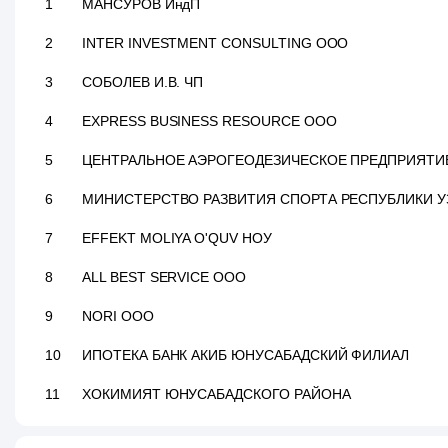
1
МАНСУРОВ ИндП
2
INTER INVESTMENT CONSULTING ООО
3
СОБОЛЕВ И.В. ЧП
4
EXPRESS BUSINESS RESOURCE ООО
5
ЦЕНТРАЛЬНОЕ АЭРОГЕОДЕЗИЧЕСКОЕ ПРЕДПРИЯТИ
6
МИНИСТЕРСТВO РАЗВИТИЯ СПОРТА РЕСПУБЛИКИ У
7
EFFEKT MOLIYA O'QUV НОУ
8
ALL BEST SERVICE ООО
9
NORI ООО
10
ИПОТЕКА БАНК АКИБ ЮНУСАБАДСКИЙ ФИЛИАЛ
11
ХОКИМИЯТ ЮНУСАБАДСКОГО РАЙОНА
12
FASHION CORNER ООО