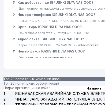
24
GROSS АО СТРАХОВАЯ КОМПАНИЯ
❓
Как добраться до IGRUSHKI DLYA NAS ООО?
Для построения маршрута вы можете воспользоваться к
25
PASSTRANS MEDIA ООО
❓
Номера телефонов IGRUSHKI DLYA NAS ООО?
26
TAKEDA ПРЕДСТАВИТЕЛЬСТВО
Позвонить в IGRUSHKI DLYA NAS ООО вы можете по номе
❓
Ориентиры IGRUSHKI DLYA NAS ООО?
27
GALLERY INTERIOR ООО
Ориентиром являются: институт ФИНАНСОВЫЙ
28
ЦЕНТР ГИДРОМЕТЕОРОЛОГИЧЕСКОЙ СЛУЖБЫ (УЗГ
❓
Адрес сайта IGRUSHKI DLYA NAS ООО?
Адрес сайта IGRUSHKI DLYA NAS ООО - urbanstore.uz
29
LUX GOODS ЧП
❓
Номер факса IGRUSHKI DLYA NAS ООО?
30
РЕГИОНАЛЬНАЯ ДЕЛЕГАЦИЯ МЕЖДУНАРОДНОГО КОМ
Отправить факс вы можете на номер .
31
SARKOR TELECOM СП ООО
32
ДОМ-МУЗЕЙ С.П. БОРОДИНА
Топ 20 популярных компаний (июль)
Топ 20 популярных рубрик (июль)
33
ЛАШКАРБЕГИ МАХАЛЛИНСКИЙ КОМИТЕТ
Новые организации на сайте
№
Назвние
1
ЯШНАБАДСКАЯ АВАРИЙНАЯ СЛУЖБА ЭЛЕКТ
2
ЧИЛАНЗАРСКАЯ АВАРИЙНАЯ СЛУЖБА ЭЛЕКТ
3
ТЕЛЕФОНЫ ДОВЕРИЯ ГЕНЕРАЛЬНОЙ ПРОКУР