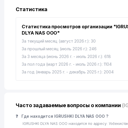
13
ANGLESEY FOOD ООО
Статистика
14
ARDUS СП ООО
Статистика просмотров организации "IGRU
15
PRO ART DECOR СП ООО
DLYA NAS ООО"
16
ПОЧЁТНОЕ КОНСУЛЬСТВО КОРОЛЕВСТВА НИДЕРЛА
За текущий месяц (август 2026 г.): 30
За прошлый месяц (июль 2026 г.): 246
17
ЛИ И.Х. ИндП
За 3 месяца (июнь 2026 г. - июль 2026 г.): 618
18
OOO Junior Transport
За пол года (март 2026 г. - июль 2026 г.): 1104
За год (январь 2025 г. - декабрь 2025 г.): 2004
19
METEOINFOSISTEM ИНФОРМАЦИОННО-ТЕХНИЧЕСКО
20
КАЗАХСКИЙ НАЦИОНАЛЬНЫЙ КУЛЬТУРНЫЙ ЦЕНТР У
21
KASIMOV BUSINESS ООО
Часто задаваемые вопросы о компании
(I
22
ТОШШАХАРТРАНСХИЗМАТ АО
❓
Где находится IGRUSHKI DLYA NAS ООО ?
23
QORA BAYIR SAVDO ЧП
IGRUSHKI DLYA NAS ООО находится по адресу: Узбекис