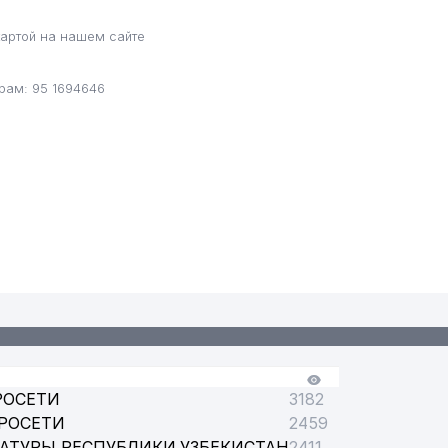
артой на нашем сайте
рам: 95 1694646
ИДРОМЕТ)
ИТЕТА КРАСНОГО КРЕСТА (МККК) ЦЕНТРАЛЬНОЙ АЗИИ ИИ
РОСЕТИ
3182
РОСЕТИ
2459
АТУРЫ РЕСПУБЛИКИ УЗБЕКИСТАН
2411