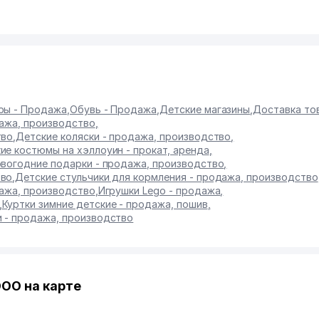
гры - Продажа
,
Обувь - Продажа
,
Детские магазины
,
Доставка то
дажа, производство
,
тво
,
Детские коляски - продажа, производство
,
ие костюмы на хэллоуин - прокат, аренда
,
овогодние подарки - продажа, производство
,
тво
,
Детские стульчики для кормления - продажа, производство
ажа, производство
,
Игрушки Lego - продажа
,
,
Куртки зимние детские - продажа, пошив
,
 - продажа, производство
ОО на карте