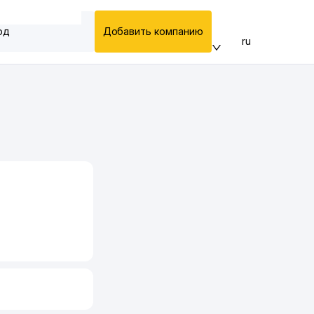
од
Добавить компанию
ru