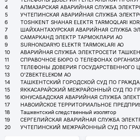
4
АЛМАЗАРСКАЯ АВАРИЙНАЯ СЛУЖБА ЭЛЕКТР
5
УЧТЕПИНСКАЯ АВАРИЙНАЯ СЛУЖБА ЭЛЕКТ
6
TOSHKENT SHAHAR ELEKTR TARMOQLARI KOR
7
ШАЙХАНТАХУРСКАЯ АВАРИЙНАЯ СЛУЖБА Э
8
САМАРКАНД ЭЛЕКТР ТАРМОКЛАРИ АО
9
SURHONDARYO ELEKTR TARMOKLARI АО
10
АВАРИЙНАЯ СЛУЖБА ЭЛЕКТРОСЕТИ ТАШКЕН
11
СПРАВОЧНОЕ БЮРО О ТЕЛЕФОНАХ ОРГАНИЗА
12
ТЕЛЕФОНЫ ДОВЕРИЯ ГОСУДАРСТВЕННОГО 
13
O'ZBEKTELEKOM АО
14
ТАШКЕНТСКИЙ ГОРОДСКОЙ СУД ПО ГРАЖД
15
ЯККАСАРАЙСКИЙ МЕЖРАЙОННЫЙ СУД ПО Г
16
ЮНУСАБАДСКАЯ АВАРИЙНАЯ СЛУЖБА ЭЛЕК
17
НАВОИЙСКОЕ ТЕРРИТОРИАЛЬНОЕ ПРЕДПРИ
18
Ташкентский следственный изолятор
19
СЕРГЕЛИЙСКАЯ АВАРИЙНАЯ СЛУЖБА ЭЛЕКТ
20
УЧТЕПИНСКИЙ МЕЖРАЙОННЫЙ СУД ПО ГР