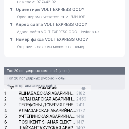
номерам: 97 7442102
УЗБЕКИСТАНА
❓
Ориентиры VOLT EXPRESS ООО?
25
SARKOR TELECOM СП ООО
865 м
Ориентиром являются: ст.м. "МИНОР
❓
Адрес сайта VOLT EXPRESS ООО?
26
LUX GOODS ЧП
883 м
Адрес сайта VOLT EXPRESS ООО - invideo.uz
27
OOO Junior Transport
884 м
❓
Номер факса VOLT EXPRESS ООО?
Отправить факс вы можете на номер .
28
TAKEDA ПРЕДСТАВИТЕЛЬСТВО
922 м
29
ТОШШАХАРТРАНСХИЗМАТ АО
933 м
Топ 20 популярных компаний (июль)
GROSS АО СТРАХОВАЯ
30
943 м
КОМПАНИЯ
Топ 20 популярных рубрик (июль)
Новые организации на сайте
№
Назвние
31
PASSTRANS MEDIA ООО
944 м
1
ЯШНАБАДСКАЯ АВАРИЙНАЯ СЛУЖБА ЭЛЕКТРОСЕТИ
3182
2
ЧИЛАНЗАРСКАЯ АВАРИЙНАЯ СЛУЖБА ЭЛЕКТРОСЕТИ
2459
32
AYSEL-INVEST ООО
950 м
3
ТЕЛЕФОНЫ ДОВЕРИЯ ГЕНЕРАЛЬНОЙ ПРОКУРАТУРЫ РЕСПУБЛИКИ УЗБЕКИСТАН
2411
4
АЛМАЗАРСКАЯ АВАРИЙНАЯ СЛУЖБА ЭЛЕКТРОСЕТИ
2172
33
ДОМ-МУЗЕЙ С.П. БОРОДИНА
996 м
5
УЧТЕПИНСКАЯ АВАРИЙНАЯ СЛУЖБА ЭЛЕКТРОСЕТИ
1418
6
TOSHKENT SHAHAR ELEKTR TARMOQLARI KORXONASI АО
1417
7
ШАЙХАНТАХУРСКАЯ АВАРИЙНАЯ СЛУЖБА ЭЛЕКТРОСЕТИ
1407