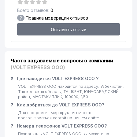
16
GALLERY INTERIOR ООО
717 м
Всего отзывов:
0
17
ARDUS СП ООО
722 м
?
Правила модерации отзывов
ПОЧЁТНОЕ КОНСУЛЬСТВО
18
722 м
Оставить отзыв
КОРОЛЕВСТВА НИДЕРЛАНДОВ
19
ЛИ И.Х. ИндП
749 м
20
PRO ART DECOR СП ООО
750 м
Часто задаваемые вопросы о компании
ЦЕНТР
(VOLT EXPRESS ООО)
21
ГИДРОМЕТЕОРОЛОГИЧЕСКОЙ
786 м
СЛУЖБЫ (УЗГИДРОМЕТ)
❓
Где находится VOLT EXPRESS ООО ?
VOLT EXPRESS ООО находится по адресу: Узбекистан,
РЕГИОНАЛЬНАЯ ДЕЛЕГАЦИЯ
Ташкентская область, ТАШКЕНТ, ЮНУСАБАДСКИЙ
МЕЖДУНАРОДНОГО КОМИТЕТА
район, МУСТАКИЛЛИК, 100000, 1/501
22
787 м
КРАСНОГО КРЕСТА (МККК)
❓
Как добраться до VOLT EXPRESS ООО?
ЦЕНТРАЛЬНОЙ АЗИИ ИИ
Для построения маршрута вы можете
воспользоваться картой на нашем сайте
23
KASIMOV BUSINESS ООО
794 м
❓
Номера телефонов VOLT EXPRESS ООО?
КАЗАХСКИЙ НАЦИОНАЛЬНЫЙ
Позвонить в VOLT EXPRESS ООО вы можете по
24
КУЛЬТУРНЫЙ ЦЕНТР
804 м