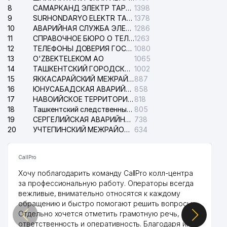
8
САМАРКАНД ЭЛЕКТР ТАРМОКЛАРИ АО
1398
9
SURHONDARYO ELEKTR TARMOKLARI АО
1378
10
АВАРИЙНАЯ СЛУЖБА ЭЛЕКТРОСЕТИ ТАШКЕНТСКОГО РАЙОНА
1286
11
СПРАВОЧНОЕ БЮРО О ТЕЛЕФОНАХ ОРГАНИЗАЦИЙ г. ТАШКЕНТА
1263
12
ТЕЛЕФОНЫ ДОВЕРИЯ ГОСУДАРСТВЕННОГО ЦЕНТРА ТЕСТИРОВАНИЯ
1080
13
O'ZBEKTELEKOM АО
1065
14
ТАШКЕНТСКИЙ ГОРОДСКОЙ СУД ПО ГРАЖДАНСКИМ ДЕЛАМ
1002
15
ЯККАСАРАЙСКИЙ МЕЖРАЙОННЫЙ СУД ПО ГРАЖДАНСКИМ ДЕЛАМ
887
16
ЮНУСАБАДСКАЯ АВАРИЙНАЯ СЛУЖБА ЭЛЕКТРОСЕТИ
858
17
НАВОИЙСКОЕ ТЕРРИТОРИАЛЬНОЕ ПРЕДПРИЯТИЕ ЭЛЕКТРОСЕТИ АО
818
18
Ташкентский следственный изолятор
805
19
СЕРГЕЛИЙСКАЯ АВАРИЙНАЯ СЛУЖБА ЭЛЕКТРОСЕТИ
738
20
УЧТЕПИНСКИЙ МЕЖРАЙОННЫЙ СУД ПО ГРАЖДАНСКИМ ДЕЛАМ
634
CallPro
Хочу поблагодарить команду CallPro колл-центра
за профессиональную работу. Операторы всегда
вежливые, внимательно относятся к каждому
обращению и быстро помогают решить вопросы.
Отдельно хочется отметить грамотную речь,
ответственность и оперативность. Благодаря их