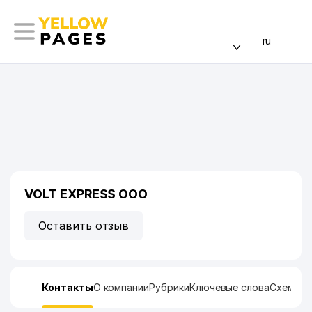
ru
VOLT EXPRESS ООО
Оставить отзыв
Контакты
О компании
Рубрики
Ключевые слова
Схема п