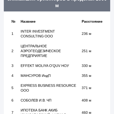
м
№
Назвние
Расстояние
INTER INVESTMENT
1
236 м
CONSULTING ООО
ЦЕНТРАЛЬНОЕ
2
АЭРОГЕОДЕЗИЧЕСКОЕ
251 м
ПРЕДПРИЯТИЕ
3
EFFEKT MOLIYA O'QUV НОУ
330 м
4
МАНСУРОВ ИндП
355 м
EXPRESS BUSINESS RESOURCE
5
371 м
ООО
6
СОБОЛЕВ И.В. ЧП
408 м
ИПОТЕКА БАНК АКИБ
7
460 м