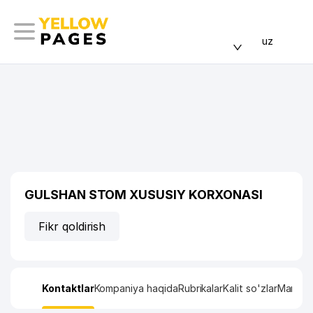
uz
GULSHAN STOM XUSUSIY KORXONASI
Fikr qoldirish
Kontaktlar
Kompaniya haqida
Rubrikalar
Kalit so'zlar
Manzil x