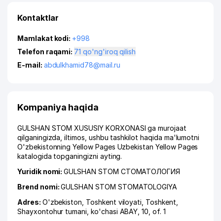
Kontaktlar
Mamlakat kodi:
+998
Telefon raqami:
71 qo'ng'iroq qilish
E-mail:
abdulkhamid78@mail.ru
Kompaniya haqida
GULSHAN STOM XUSUSIY KORXONASI ga murojaat
qilganingizda, iltimos, ushbu tashkilot haqida ma'lumotni
O'zbekistonning Yellow Pages Uzbekistan Yellow Pages
katalogida topganingizni ayting.
Yuridik nomi:
GULSHAN STOM СТОМАТОЛОГИЯ
Brend nomi:
GULSHAN STOM STOMATOLOGIYA
Adres:
O'zbekiston,
Toshkent viloyati
,
Toshkent
,
Shayxontohur tumani
,
ko'chasi ABAY
, 10, of. 1