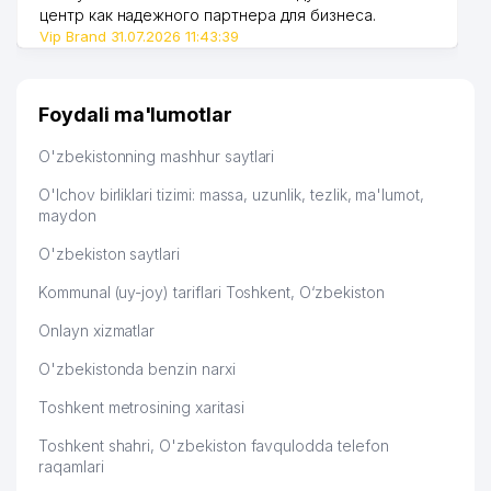
MULK SHIRKATI
центр как надежного партнера для бизнеса.
Vip Brand 31.07.2026 11:43:39
46
TOSHSHAHDAVEKSPERTIZA DUK
299 м
GRANT THORNTON VALUATION
47
308 м
Foydali ma'lumotlar
MChJ
O'zbekistonning mashhur saytlari
KITMACH PREMIUM XUSUSIY
48
312 м
KORXONASI
O'lchov birliklari tizimi: massa, uzunlik, tezlik, ma'lumot,
maydon
LOGIX DISTRIBUTION
49
318 м
TECHNOLOGIES MChJ
O'zbekiston saytlari
LABORATOIRE INNOTECH
Kommunal (uy-joy) tariflari Toshkent, O‘zbekiston
50
329 м
INTERNATIONAL VAKOLATXONA
Onlayn xizmatlar
51
ZAMON LOYIHA SERVIS MChJ
330 м
O'zbekistonda benzin narxi
SHAYXONTOHUR VA YAKKASAROY
Toshkent metrosining xaritasi
52
TIBBIY-MEHNAT EKSPERT
332 м
KOMISSIYASI
Toshkent shahri, O'zbekiston favqulodda telefon
raqamlari
53
ROYAL SERVICE MChJ
332 м