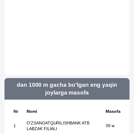
dan 1000 m gacha bo'lgan eng yaqin
joylarga masofa
№
Nomi
Masofa
O'ZSANOATQURILISHBANK ATB
1
39 м
LABZAK FILIALI