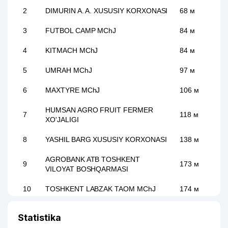
2
DIMURIN A. A. XUSUSIY KORXONASI
68 м
3
FUTBOL CAMP MChJ
84 м
4
KITMACH MChJ
84 м
5
UMRAH MChJ
97 м
6
MAXTYRE MChJ
106 м
HUMSAN AGRO FRUIT FERMER
7
118 м
XO'JALIGI
8
YASHIL BARG XUSUSIY KORXONASI
138 м
AGROBANK ATB TOSHKENT
9
173 м
VILOYAT BOSHQARMASI
10
TOSHKENT LABZAK TAOM MChJ
174 м
QURILISH IQTISODIYOTI INSTITUTI
11
181 м
Statistika
MChJ