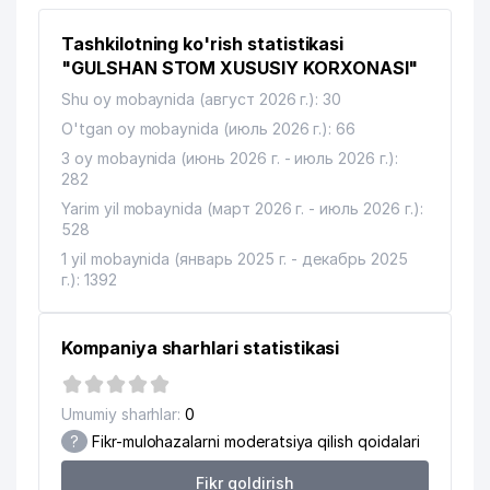
12
DOKTOR MAHKAMOV MChJ
183 м
Tashkilotning ko'rish statistikasi
SHAHARSOZLIK FAOLIYATINI
"GULSHAN STOM XUSUSIY KORXONASI"
13
AXBOROT BILAN TA'MINLASH
183 м
Shu oy mobaynida (август 2026 г.): 30
MARKAZI
O'tgan oy mobaynida (июль 2026 г.): 66
O'ZBEKISTON RESPUBLIKASI
3 oy mobaynida (июнь 2026 г. - июль 2026 г.):
QURILISH VAZIRLIGINING TANLOV
282
14
SAVDOLARINI TASHKIL ETISH
185 м
Yarim yil mobaynida (март 2026 г. - июль 2026 г.):
TOSHKENT SHAHAR KONSALTING
528
MARKAZI DUK
1 yil mobaynida (январь 2025 г. - декабрь 2025
CASTILLO A-A-A XUSUSIY
г.): 1392
15
185 м
KORXONASI
Qurilish va uy-joy kommunal xo‘jaligi
Kompaniya sharhlari statistikasi
vazirligi xuzuridagi texnik me'yorlash
16
186 м
va standartlashtirish ilmiy tadqiqot
instituti
Umumiy sharhlar:
0
?
Fikr-mulohazalarni moderatsiya qilish qoidalari
KAFOLAT AJ TOSHKENT SHAHRI
17
186 м
FILIALI
Fikr qoldirish