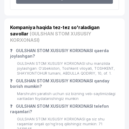
UMUMIY O'RTA TA'LIM MAKTABI №
18
200 м
19
19
SAGA TOUR MChJ
201 м
Kompaniya haqida tez-tez so'raladigan
20
NIYAZOV MOBILE-STAR MChJ
201 м
savollar
(GULSHAN STOM XUSUSIY
KORXONASI)
ROYAL CRYSTAL XUSUSIY
21
201 м
KORXONASI
❓
GULSHAN STOM XUSUSIY KORXONASI qaerda
joylashgan?
22
QISHLOQQURILISHLOYIHA MChJ
204 м
GULSHAN STOM XUSUSIY KORXONASI shu manzilda
joylashgan: O'zbekiston, Toshkent viloyati, TOSHKENT,
23
AVTOKOMPLEKT GROUP MChJ
214 м
SHAYXONTOHUR tumani, ABDULLA QODIRIY, 10, of. 1.
❓
GULSHAN STOM XUSUSIY KORXONASI qanday
UMUMIY O'RTA TA'LIM MAKTABI №
24
217 м
borish mumkin?
37
Marshrutni yaratish uchun siz bizning veb-saytimizdagi
xaritadan foydalanishingiz mumkin
25
ZIYO MEDIA MARKAZI
221 м
❓
GULSHAN STOM XUSUSIY KORXONASI telefon
26
CIP CLEANING CHEMICAL MChJ
228 м
raqamlari?
GULSHAN STOM XUSUSIY KORXONASI ga siz shu
27
GRANT THORNTON MChJ
233 м
raqamlar orqali qo’ng’iroq qilishingiz mumkin: 71
2419545