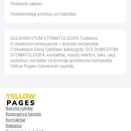
Toshkent xaritasi
JANGGOH NUR UY-JOY MULK
54
341 м
SHIRKATI
Toshkentdagi avtobus yo'nalishlari
OILAVIY POLIKLINIKA №48
55
347 м
(SHAYXONTOHUR TUMANI)
GULSHAN STOM STOMATOLOGIYA Toshkent,
O'ZBEKISTON XALQARO ISLOM
O'zbekiston mintaqasida – dolzarb ma’lumotlar
56
348 м
AKADEMIYASI
O’zbekiston Sariq Sahifalari katalogida. GULSHAN STOM
STOMATOLOGIYA: kontaktlar, manzil, telefon, faks, sayt,
57
GOLD GRAND ESTIMATION MChJ
351 м
joylashuv, mo’ljallar va boshqa qo’shimcha ma’lumotlar
Yellow Pages Uzbekistan saytida.
58
ZAHIRA INVEST MChJ
356 м
59
CASTLE ROCK TRADE MChJ
357 м
60
TO'RTINCHI MChJ
363 м
O'ZR DSQ YANGI TEXNOLOGIYALAR
61
363 м
Barcha ruknlar
ILMIY-AXBOROT MARKAZI
Kompaniya haqida
Kontaktlar
O‘ZBEKISTON XALQARO ISLOM
Reklama
62
AKADEMİYASI AXBOROT RESURS
366 м