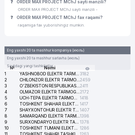
❓
ORDER MAX PROJECT MChJ sayti manzili?
28
AVTOGRUZ MChJ
123 м
ORDER MAX PROJECT MChJ sayti manzili -
O'ZBEKISTON RESPUBLIKASI
❓
ORDER MAX PROJECT MChJ fax raqami?
MONOPOLIYAGA QARSHI QO'MITASI
raqamiga fax yuborishingiz mumkin.
HUZURIDAGI ISTE'MOLCHILAR
29
123 м
HUQUQLARINI HIMOYA QILISH
AGENTLIGINING ISHONCH
TELEFONI
Eng yaxshi 20 ta mashhur kompaniya (июль)
30
ALFA INVEST MChJ
126 м
Eng yaxshi 20 ta mashhur sarlavha (июль)
Saytdagi yangi tashkilotlar
№
Nomi
OSIYO TULPOR BIZNES OILAVIY
31
129 м
1
YASHNOBOD ELEKTR TARMOG'I NOSOZLIKLARI XIZMATI
3182
KORXONASI
2
CHILONZOR ELEKTR TARMOG'I NOSOZLIK XIZMATI
2459
3
32
EURO DESIGN MChJ
O'ZBEKISTON RESPUBLIKASI BOSH PROKURATURASI ISHONCH TELEFONI
2411
129 м
4
OLMAZOR ELEKTR TARMOG'I NOSOZLIKLARI XIZMATI
2172
33
KEY ELEMENT MChJ
131 м
5
UCH-TEPA ELEKTR TARMOG'I NOSOZLIKLARI XIZMATI
1418
6
TOSHKENT SHAHAR ELEKTR TARMOQLARI KORXONASI AJ
1417
34
RESULT CONSULT MChJ
139 м
7
SHAYXONTOHUR ELEKTR TARMOG'I NOSOZLIKLARINI TUZATISH XIZMATI
1407
8
SAMARQAND ELEKTR TARMOQLARI AJ
1398
35
BITMAIN SERVICE MChJ
150 м
9
SURXONDARYO ELEKTR TARMOQLARI AJ
1378
10
TOSHKENT TUMANI ELEKTR TARMOG'I AVARIYA XIZMATI
1286
36
IOSIS XUSUSIY KORXONASI
163 м
11
TOSHKENT SHAHRI TASHKILOT TELEFONLARI HAQIDA MA'LUMOT BYUROSI
1263