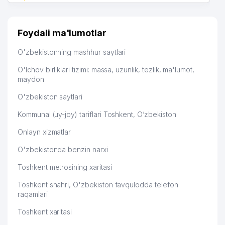
HAVFLI GEOLOGIK JARAYONLARNI
47
KUZATISH DAVLAT HIZMATI DAVLAT
191 м
Foydali ma'lumotlar
KORXONASI
O'zbekistonning mashhur saytlari
48
KARAVAN MEDIA GROUP MChJ
193 м
O'lchov birliklari tizimi: massa, uzunlik, tezlik, ma'lumot,
O'ZBEKISTON RESPUBLIKASI OLIY
49
209 м
maydon
SUDI
O'zbekiston saytlari
50
URANKAMYOBMETGEOLOGIYA AJ
216 м
Kommunal (uy-joy) tariflari Toshkent, O‘zbekiston
51
SHEYKH XUSUSIY KORXONASI
217 м
Onlayn xizmatlar
52
SERTIKA PRODAKTION MChJ
220 м
O'zbekistonda benzin narxi
53
TELECOM BUILDING MChJ
221 м
Toshkent metrosining xaritasi
54
TELESET ALFA MChJ
222 м
Toshkent shahri, O'zbekiston favqulodda telefon
raqamlari
FUQAROLIK ISHLARI BO'YICHA
55
224 м
OLMAZOR TUMANLARARO SUDI
Toshkent xaritasi