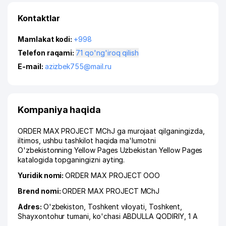
Kontaktlar
Mamlakat kodi:
+998
Telefon raqami:
71 qo'ng'iroq qilish
E-mail:
azizbek755@mail.ru
Kompaniya haqida
ORDER MAX PROJECT MChJ ga murojaat qilganingizda,
iltimos, ushbu tashkilot haqida ma'lumotni
O'zbekistonning Yellow Pages Uzbekistan Yellow Pages
katalogida topganingizni ayting.
Yuridik nomi:
ORDER MAX PROJECT ООО
Brend nomi:
ORDER MAX PROJECT MChJ
Adres:
O'zbekiston,
Toshkent viloyati
,
Toshkent
,
Shayxontohur tumani
,
ko'chasi ABDULLA QODIRIY
, 1 A