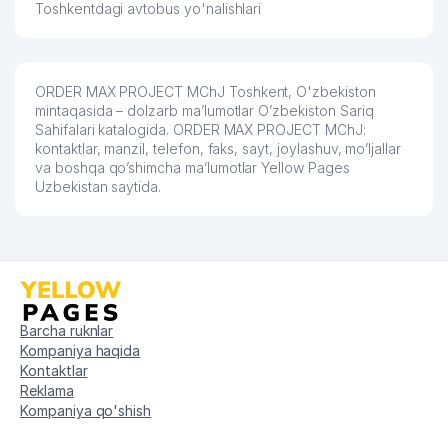
Toshkentdagi avtobus yo'nalishlari
56
INFORM RIA SERVIS MChJ
225 м
57
DESIGN GROUP COLIBRI MChJ
227 м
STAR EXPRESS MChJ TOSHKENT
ORDER MAX PROJECT MChJ Toshkent, O'zbekiston
58
228 м
SHAHAR FILIALI
mintaqasida – dolzarb ma’lumotlar O’zbekiston Sariq
Sahifalari katalogida. ORDER MAX PROJECT MChJ:
59
ERMENEGILDO ZEGNA MChJ
229 м
kontaktlar, manzil, telefon, faks, sayt, joylashuv, mo’ljallar
va boshqa qo’shimcha ma’lumotlar Yellow Pages
60
SILVER GOLD PRINT MChJ
230 м
Uzbekistan saytida.
SPLAYN TEHNO-SOTISH
61
232 м
KORXONASI
62
TEXNOSTANDART-NEO MChJ
236 м
63
INFRA FINANCE MChJ
238 м
Barcha ruknlar
Kompaniya haqida
64
EUROPA EXCLUSIVE MChJ
238 м
Kontaktlar
Reklama
65
NEW DREAM REAL MChJ
242 м
Kompaniya qo'shish
JDANOV DMITRIY YAKKA
66
243 м