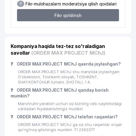
?
Fikr-mulohazalarni moderatsiya qilish qoidalari
20
O'ZTRANSLIZING UK
95 м
Fikr qoldirish
21
OPTIKA-DIZAYN MChJ
102 м
22
ORIENT STAR GROUP MChJ
107 м
23
OPTICA DIZAYN MChJ
109 м
Kompaniya haqida tez-tez so'raladigan
savollar
(ORDER MAX PROJECT MChJ)
O'ZBEKISTON RESPUBLIKASI
MONOPOLIYAGA QARSHI QO'MITASI
❓
ORDER MAX PROJECT MChJ qaerda joylashgan?
24
HUZURIDAGI ISTE'MOLCHILAR
113 м
HUQUQLARINI HIMOYA QILISH
ORDER MAX PROJECT MChJ shu manzilda joylashgan:
AGENTLIGINING
O'zbekiston, Toshkent viloyati, TOSHKENT,
SHAYXONTOHUR tumani, SHOTALI, 1 A.
25
ZARA TOUR MChJ
114 м
❓
ORDER MAX PROJECT MChJ qanday borish
mumkin?
SPORT OVCHILAR VA BALIQCHILAR
26
116 м
Marshrutni yaratish uchun siz bizning veb-saytimizdagi
BIRLASHMASI
xaritadan foydalanishingiz mumkin
❓
ORDER MAX PROJECT MChJ telefon raqamlari?
O`ZBEKISTON RESPUBLIKASI
27
MONOPOLIYAGA QARSHI
122 м
ORDER MAX PROJECT MChJ ga siz shu raqamlar orqali
KURASHISH QO`MITASI
qo’ng’iroq qilishingiz mumkin: 71 2393377