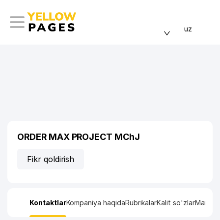
uz
ORDER MAX PROJECT MChJ
Fikr qoldirish
Kontaktlar
Kompaniya haqida
Rubrikalar
Kalit so'zlar
Manzil x