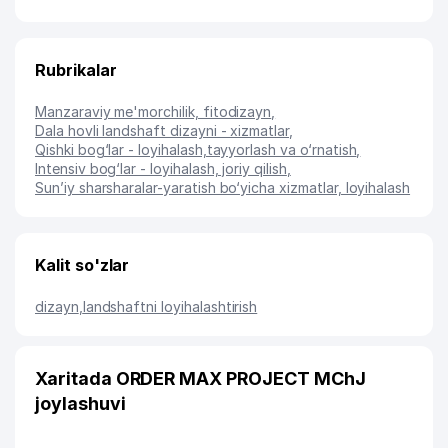
Rubrikalar
Manzaraviy me'morchilik, fitodizayn
,
Dala hovli landshaft dizayni - xizmatlar
,
Qishki bog‘lar - loyihalash,tayyorlash va o‘rnatish
,
Intensiv bog‘lar - loyihalash, joriy qilish
,
Sun’iy sharsharalar-yaratish bo‘yicha xizmatlar, loyihalash
Kalit so'zlar
dizayn
,
landshaftni loyihalashtirish
Xaritada ORDER MAX PROJECT MChJ
joylashuvi