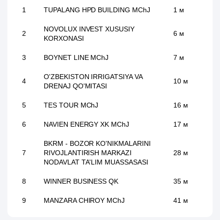
1
TUPALANG HPD BUILDING MChJ
1 м
NOVOLUX INVEST XUSUSIY
2
6 м
KORXONASI
3
BOYNET LINE MChJ
7 м
O'ZBEKISTON IRRIGATSIYA VA
4
10 м
DRENAJ QO'MITASI
5
TES TOUR MChJ
16 м
6
NAVIEN ENERGY XK MChJ
17 м
BKRM - BOZOR KO'NIKMALARINI
7
RIVOJLANTIRISH MARKAZI
28 м
NODAVLAT TA'LIM MUASSASASI
8
WINNER BUSINESS QK
35 м
9
MANZARA CHIROY MChJ
41 м
USMANOV X.Z. XUSUSIY