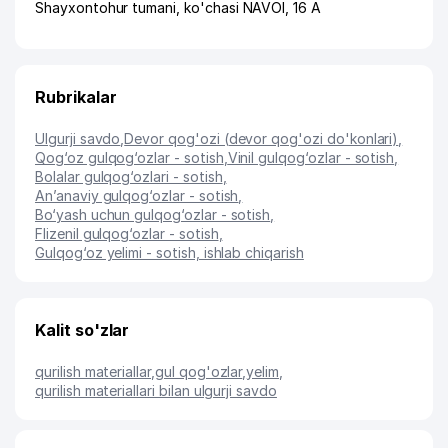
Shayxontohur tumani
,
ko'chasi NAVOI
, 16 A
Rubrikalar
Ulgurji savdo
,
Devor qog'ozi (devor qog'ozi do'konlari)
,
Qog‘oz gulqog‘ozlar - sotish
,
Vinil gulqog‘ozlar - sotish
,
Bolalar gulqog‘ozlari - sotish
,
An’anaviy gulqog‘ozlar - sotish
,
Bo‘yash uchun gulqog‘ozlar - sotish
,
Flizenil gulqog‘ozlar - sotish
,
Gulqog‘oz yelimi - sotish, ishlab chiqarish
Kalit so'zlar
qurilish materiallar
,
gul qog'ozlar
,
yelim
,
qurilish materiallari bilan ulgurji savdo