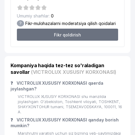
18
BURGAZSTROYSERVIS MChJ
405 м
SHIRIN SHAXLO XUSUSIY
19
Umumiy sharhlar:
0
444 м
KORXONASI
?
Fikr-mulohazalarni moderatsiya qilish qoidalari
ALKORAT VA TAMAKI BOZORINI
Fikr qoldirish
20
TARTIB BERISH VA VNOCHILIKNI
452 м
RIVOJLANISH AGENTLIGI
21
RESULT CONSULT MChJ
455 м
Kompaniya haqida tez-tez so'raladigan
22
INOVA SOLUTION MChJ
456 м
savollar
(VICTROLUX XUSUSIY KORXONASI)
O'ZBEKISTON RESPUBLIKASI
23
467 м
❓
VICTROLUX XUSUSIY KORXONASI qaerda
QURILISH VAZIRLIGI
joylashgan?
24
BRIDJ-SPORT MChJ
481 м
VICTROLUX XUSUSIY KORXONASI shu manzilda
joylashgan: O'zbekiston, Toshkent viloyati, TOSHKENT,
25
DORI-DARMON HCP MChJ
556 м
SHAYXONTOHUR tumani, TSEMZAVODSKAYA, 100011, 16
A.
DAVLAT YOSH TOMOSHABINLAR
❓
VICTROLUX XUSUSIY KORXONASI qanday borish
26
569 м
TEATRI
mumkin?
Marshrutni yaratish uchun siz bizning veb-saytimizdagi