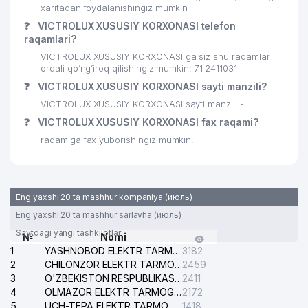
27
O'ZBEKTELEKOM AJ
584 м
xaritadan foydalanishingiz mumkin
❓
VICTROLUX XUSUSIY KORXONASI telefon
MUMINOV J.A YAKKA TARTIBDAGI
28
590 м
raqamlari?
TADBIRKOR
VICTROLUX XUSUSIY KORXONASI ga siz shu raqamlar
O'ZBEKISTON RESPUBLIKASI MILLIY
orqali qo’ng’iroq qilishingiz mumkin: 71 2411031
29
619 м
OLIMPIYA QO'MITASI
❓
VICTROLUX XUSUSIY KORXONASI sayti manzili?
VICTROLUX XUSUSIY KORXONASI sayti manzili -
30
URAMA KULCHA MChJ
622 м
❓
VICTROLUX XUSUSIY KORXONASI fax raqami?
GULSHAN STOM XUSUSIY
raqamiga fax yuborishingiz mumkin.
31
661 м
KORXONASI
O'ZBEKISTON RESPUBLIKASI SOLIQ
32
680 м
DAVLAT KO'MITASI
Eng yaxshi 20 ta mashhur kompaniya (июль)
TOSHKENT DAVLAT YURIDIK
Eng yaxshi 20 ta mashhur sarlavha (июль)
33
UNIVERSITETI QOSHIDAGI AKADEMIK
703 м
Saytdagi yangi tashkilotlar
№
Nomi
LITSEYI
1
YASHNOBOD ELEKTR TARMOG'I NOSOZLIKLARI XIZMATI
3182
2
CHILONZOR ELEKTR TARMOG'I NOSOZLIK XIZMATI
2459
34
GROTEKS QK MChJ
779 м
3
O'ZBEKISTON RESPUBLIKASI BOSH PROKURATURASI ISHONCH TELEFONI
2411
4
OLMAZOR ELEKTR TARMOG'I NOSOZLIKLARI XIZMATI
2172
35
SHARQ TELEKOM QK MChJ
795 м
5
UCH-TEPA ELEKTR TARMOG'I NOSOZLIKLARI XIZMATI
1418