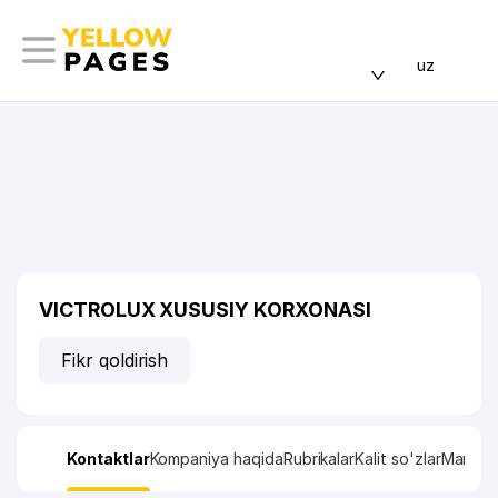
uz
VICTROLUX XUSUSIY KORXONASI
Fikr qoldirish
Kontaktlar
Kompaniya haqida
Rubrikalar
Kalit so'zlar
Manzil x