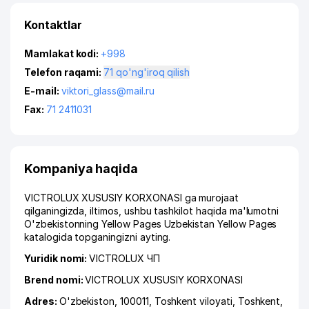
Kontaktlar
Mamlakat kodi:
+998
Telefon raqami:
71 qo'ng'iroq qilish
E-mail:
viktori_glass@mail.ru
Fax:
71 2411031
Kompaniya haqida
VICTROLUX XUSUSIY KORXONASI ga murojaat
qilganingizda, iltimos, ushbu tashkilot haqida ma'lumotni
O'zbekistonning Yellow Pages Uzbekistan Yellow Pages
katalogida topganingizni ayting.
Yuridik nomi:
VICTROLUX ЧП
Brend nomi:
VICTROLUX XUSUSIY KORXONASI
Adres:
O'zbekiston, 100011,
Toshkent viloyati
,
Toshkent
,