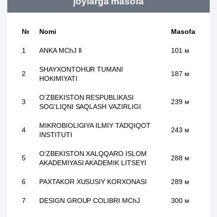
joylarga masofa
№
Nomi
Masofa
1
ANKA MChJ II
101 м
SHAYXONTOHUR TUMANI
2
187 м
HOKIMIYATI
O'ZBEKISTON RESPUBLIKASI
3
239 м
SOG'LIQNI SAQLASH VAZIRLIGI
MIKROBIOLIGIYA ILMIY TADQIQOT
4
243 м
INSTITUTI
O‘ZBEKISTON XALQQARO ISLOM
5
288 м
AKADEMIYASI AKADEMIK LITSEYI
6
PAXTAKOR XUSUSIY KORXONASI
289 м
7
DESIGN GROUP COLIBRI MChJ
300 м