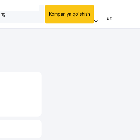
ang
Kompaniya qo'shish
uz