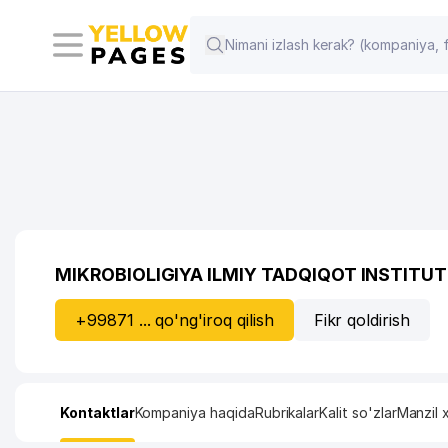
MIKROBIOLIGIYA ILMIY TADQIQOT INSTITUT
+99871 ... qo'ng'iroq qilish
Fikr qoldirish
Kontaktlar
Kompaniya haqida
Rubrikalar
Kalit so'zlar
Manzil x