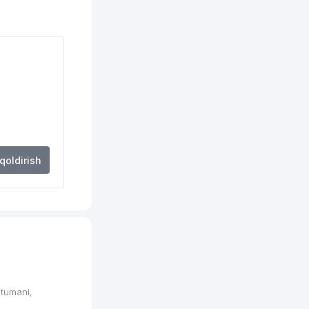
131 м
132 м
136 м
137 м
140 м
148 м
 qoldirish
155 м
158 м
159 м
190 м
190 м
tumani,
202 м