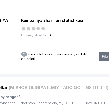
I
IGIYA
Kompaniya sharhlari statistikasi
Umumiy sharhlar:
0
?
Fikr-mulohazalarni moderatsiya qilish
Fikr
qoidalari
0
llar
(MIKROBIOLIGIYA ILMIY TADQIQOT INSTITUTI)
joylashgan?
ROT RESURS MARKAZI
oylashgan: O'zbekiston, Toshkent viloyati, TOSHKENT, SHAYXONTOHUR 