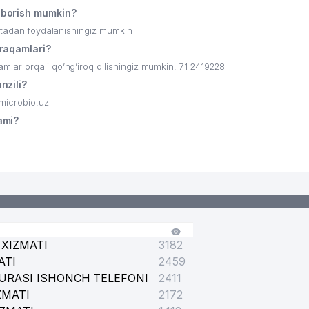
borish mumkin?
ritadan foydalanishingiz mumkin
raqamlari?
ar orqali qo’ng’iroq qilishingiz mumkin: 71 2419228
nzili?
microbio.uz
ami?
 BOSHQARMASI
SPERT KOMISSIYASI
XIZMATI
3182
ATI
2459
URASI ISHONCH TELEFONI
2411
ZMATI
2172