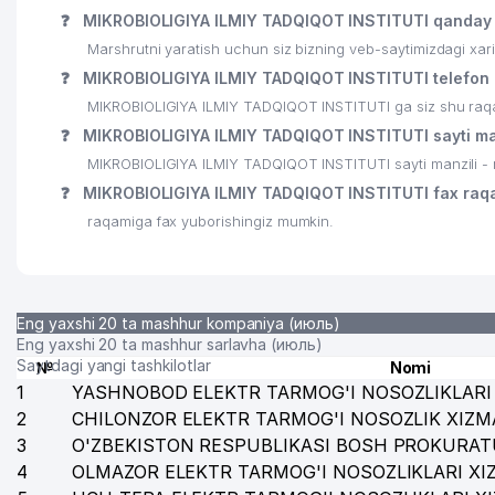
❓
MIKROBIOLIGIYA ILMIY TADQIQOT INSTITUTI qanday 
25
DORI-DARMON DORIXONA №35 AK
Marshrutni yaratish uchun siz bizning veb-saytimizdagi xa
❓
MIKROBIOLIGIYA ILMIY TADQIQOT INSTITUTI telefon 
26
ROSBUMSISTEM XUSUSIY KORXONASI
MIKROBIOLIGIYA ILMIY TADQIQOT INSTITUTI ga siz shu raqaml
27
ANKA MChJ II
❓
MIKROBIOLIGIYA ILMIY TADQIQOT INSTITUTI sayti ma
MIKROBIOLIGIYA ILMIY TADQIQOT INSTITUTI sayti manzili - 
28
CHIMGAN AVTO MChJ
❓
MIKROBIOLIGIYA ILMIY TADQIQOT INSTITUTI fax raq
29
NARGIZ FOOD MChJ
raqamiga fax yuborishingiz mumkin.
30
QISHLOQ QURILISH BANK ATB OPERATSIYA BO'LIMI
31
TOSHLOYIHA MChJ
Eng yaxshi 20 ta mashhur kompaniya (июль)
32
LOGIX DISTRIBUTION TECHNOLOGIES MChJ
Eng yaxshi 20 ta mashhur sarlavha (июль)
Saytdagi yangi tashkilotlar
№
Nomi
33
SHAYXONTOHUR VA YAKKASAROY TIBBIY-MEHNAT EK
1
YASHNOBOD ELEKTR TARMOG'I NOSOZLIKLARI 
2
CHILONZOR ELEKTR TARMOG'I NOSOZLIK XIZM
34
O'ZBEKISTON MILLIY MATBUOT MARKAZI
3
O'ZBEKISTON RESPUBLIKASI BOSH PROKURAT
4
35
OLMAZOR ELEKTR TARMOG'I NOSOZLIKLARI XI
WELLNESS POINT MChJ