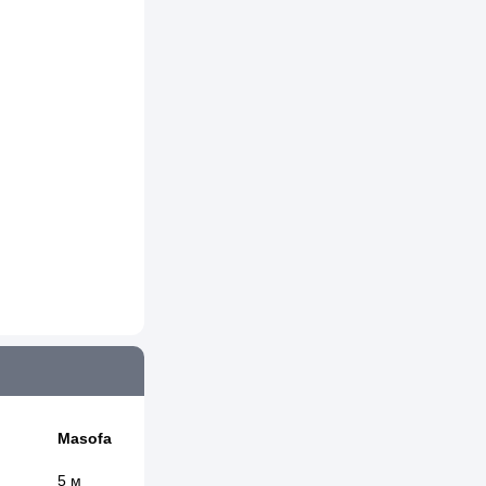
Masofa
5 м