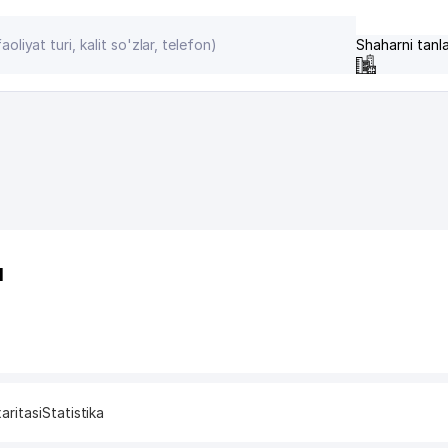
Shaharni tanl
I
aritasi
Statistika