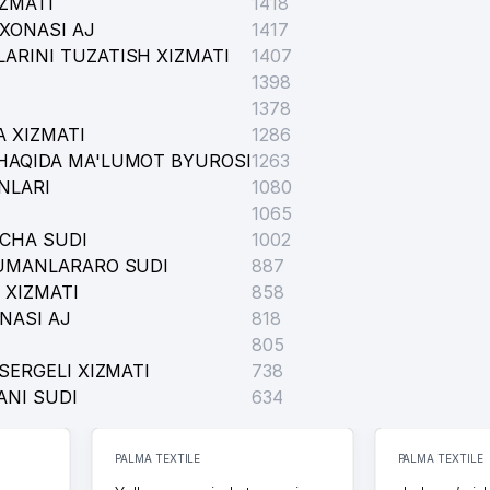
IZMATI
1418
XONASI AJ
1417
ARINI TUZATISH XIZMATI
1407
1398
1378
 XIZMATI
1286
HAQIDA MA'LUMOT BYUROSI
1263
NLARI
1080
1065
ICHA SUDI
1002
TUMANLARARO SUDI
887
 XIZMATI
858
NASI AJ
STAXONASI XUSUSIY KORXONASI
818
805
MIK LITSEYI
SERGELI XIZMATI
738
ANI SUDI
634
PALMA TEXTILE
PALMA TEXTILE
K KADASTRI XIZMATI