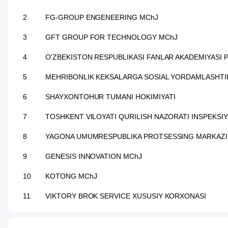
2
FG-GROUP ENGENEERING MChJ
3
GFT GROUP FOR TECHNOLOGY MChJ
4
O'ZBEKISTON RESPUBLIKASI FANLAR AKADEMIYASI P
5
MEHRIBONLIK KEKSALARGA SOSIAL YORDAMLASHTIRI
6
SHAYXONTOHUR TUMANI HOKIMIYATI
7
TOSHKENT VILOYATI QURILISH NAZORATI INSPEKSIY
8
YAGONA UMUMRESPUBLIKA PROTSESSING MARKAZI
9
GENESIS INNOVATION MChJ
10
KOTONG MChJ
11
VIKTORY BROK SERVICE XUSUSIY KORXONASI
12
LOYIHALASH, EKSPERTIZA VA BAHOLASH MChJ