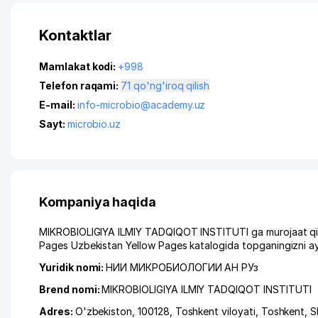
Kontaktlar
Mamlakat kodi:
+998
Telefon raqami:
71 qo'ng'iroq qilish
E-mail:
info-microbio@academy.uz
Sayt:
microbio.uz
Kompaniya haqida
MIKROBIOLIGIYA ILMIY TADQIQOT INSTITUTI ga murojaat qilga
Pages Uzbekistan Yellow Pages katalogida topganingizni ay
Yuridik nomi:
НИИ МИКРОБИОЛОГИИ АН РУз
Brend nomi:
MIKROBIOLIGIYA ILMIY TADQIQOT INSTITUTI
Adres:
O'zbekiston, 100128,
Toshkent viloyati
,
Toshkent
,
S