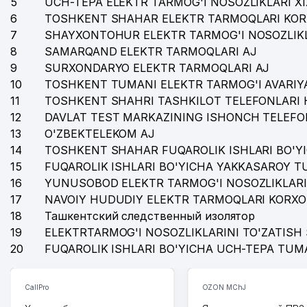
5
UCH-TEPA ELEKTR TARMOG'I NOSOZLIKLARI X
36
VRONICA MChJ
6
TOSHKENT SHAHAR ELEKTR TARMOQLARI KOR
7
SHAYXONTOHUR ELEKTR TARMOG'I NOSOZLIKL
37
SAIDOV R.M. YAKKA TARTIBDAGI TADBIRKOR
8
SAMARQAND ELEKTR TARMOQLARI AJ
38
AUDITOR MChJ
9
SURXONDARYO ELEKTR TARMOQLARI AJ
10
TOSHKENT TUMANI ELEKTR TARMOG'I AVARIYA
39
GOODWIN JALUZI MChJ
11
TOSHKENT SHAHRI TASHKILOT TELEFONLARI 
12
DAVLAT TEST MARKAZINING ISHONCH TELEFO
40
DE FACTO MARKETING MChJ
13
O'ZBEKTELEKOM AJ
41
GFK LOGISTIC ASIA MChJ
14
TOSHKENT SHAHAR FUQAROLIK ISHLARI BO'Y
15
FUQAROLIK ISHLARI BO'YICHA YAKKASAROY 
42
VICTROLUX XUSUSIY KORXONASI
16
YUNUSOBOD ELEKTR TARMOG'I NOSOZLIKLARI
17
43
NAVOIY HUDUDIY ELEKTR TARMOQLARI KORXO
ARXITEKTOR М.Х. VOXIDOVNING SHAXSIY IJODIY U
18
Ташкентский следственный изолятор
44
O‘ZBEKISTON XALQQARO ISLOM AKADEMIYASI AKADE
19
ELEKTRTARMOG'I NOSOZLIKLARINI TO'ZATISH 
20
FUQAROLIK ISHLARI BO'YICHA UCH-TEPA TUM
45
ENJOY TRAVEL MChJ
46
SUNSHINE-TURON INTERNATIONAL LTD XK MChJ
CallPro
OZON MChJ
47
SHAYXONTOHUR TUMANI ER OBODONCHILIGI VA MUL