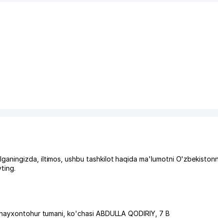
ningizda, iltimos, ushbu tashkilot haqida ma'lumotni O'zbekistonn
ting.
hayxontohur tumani
,
ko'chasi ABDULLA QODIRIY
, 7 B