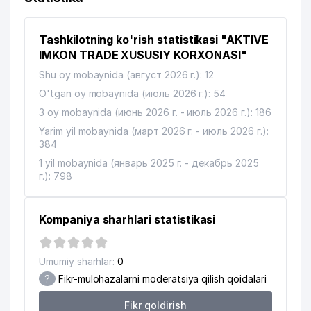
LITSEYI
Tashkilotning ko'rish statistikasi "AKTIVE
GAMMA TONER TEHNOLOGY
11
381 м
XUSUSIY KORXONASI
IMKON TRADE XUSUSIY KORXONASI"
Shu oy mobaynida (август 2026 г.): 12
KAFOLAT AJ TOSHKENT SHAHRI
12
407 м
FILIALI
O'tgan oy mobaynida (июль 2026 г.): 54
3 oy mobaynida (июнь 2026 г. - июль 2026 г.): 186
13
URAMA KULCHA MChJ
416 м
Yarim yil mobaynida (март 2026 г. - июль 2026 г.):
384
14
ELEKTROTEXBUTLASH-SERVIS MChJ
429 м
1 yil mobaynida (январь 2025 г. - декабрь 2025
TOSHKENT SHAHAR IQTISODIY
г.): 798
JINOYATLARGA QARSHI KURASHISH
15
458 м
DEPARTAMENT MINTAQAVIY
BOSHQARMASI
Kompaniya sharhlari statistikasi
16
UMRAH MChJ
468 м
Umumiy sharhlar:
0
17
GRANT THORNTON MChJ
471 м
?
Fikr-mulohazalarni moderatsiya qilish qoidalari
18
WEB MEDIA GROUP MChJ
498 м
Fikr qoldirish