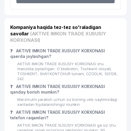
19
ASSORT CONSULT MChJ
499 м
SHAHARSOZLIK FAOLIYATINI
20
AXBOROT BILAN TA'MINLASH
505 м
Kompaniya haqida tez-tez so'raladigan
MARKAZI
savollar
(AKTIVE IMKON TRADE XUSUSIY
21
LAKOS SERVIS MChJ
547 м
KORXONASI)
22
MEGA CINEMA MChJ
553 м
❓
AKTIVE IMKON TRADE XUSUSIY KORXONASI
qaerda joylashgan?
23
LIGHT-FLIGHT MChJ
555 м
AKTIVE IMKON TRADE XUSUSIY KORXONASI shu
manzilda joylashgan: O'zbekiston, Toshkent viloyati,
GULSHAN STOM XUSUSIY
TOSHKENT, SHAYXONTOHUR tumani, OZODLIK, 100128,
24
562 м
KORXONASI
242.
❓
AKTIVE IMKON TRADE XUSUSIY KORXONASI
LOGIX DISTRIBUTION
qanday borish mumkin?
25
568 м
TECHNOLOGIES MChJ
Marshrutni yaratish uchun siz bizning veb-saytimizdagi
xaritadan foydalanishingiz mumkin
26
AVTOKOMPLEKT GROUP MChJ
576 м
❓
AKTIVE IMKON TRADE XUSUSIY KORXONASI
telefon raqamlari?
GAFUR G'ULOM NOMIDAGI
27
577 м
NASHRIOT-MATBAA UYI
AKTIVE IMKON TRADE XUSUSIY KORXONASI ga siz shu
raqamlar orqali qo’ng’iroq qilishingiz mumkin: 90