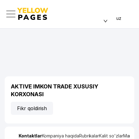
uz
AKTIVE IMKON TRADE XUSUSIY
KORXONASI
Fikr qoldirish
Kontaktlar
Kompaniya haqida
Rubrikalar
Kalit so'zlar
Manzil x