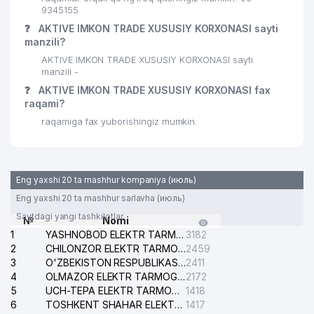
LEGES ADVOKAT ADVOKATLIK
9345155
28
610 м
FIRMASI
❓
AKTIVE IMKON TRADE XUSUSIY KORXONASI sayti
manzili?
SHIRIN SHAXLO XUSUSIY
29
612 м
AKTIVE IMKON TRADE XUSUSIY KORXONASI sayti
KORXONASI
manzili -
❓
30
AKTIVE IMKON TRADE XUSUSIY KORXONASI fax
OSIYO RESTORANI MChJ
666 м
raqami?
31
ALVA-DENT XUSUSIY FIRMASI
691 м
raqamiga fax yuborishingiz mumkin.
COFFEE PREMIUM KAZAKHSTAN
32
729 м
MChJ
Eng yaxshi 20 ta mashhur kompaniya (июль)
SMART TECHNOLOGY SYSTEMS
33
750 м
Eng yaxshi 20 ta mashhur sarlavha (июль)
MChJ
Saytdagi yangi tashkilotlar
№
Nomi
34
DILDORA STYLE MChJ
753 м
1
YASHNOBOD ELEKTR TARMOG'I NOSOZLIKLARI XIZMATI
3182
2
CHILONZOR ELEKTR TARMOG'I NOSOZLIK XIZMATI
2459
35
AR DENTA XUSUSIY FIRMASI
765 м
3
O'ZBEKISTON RESPUBLIKASI BOSH PROKURATURASI ISHONCH TELEFONI
2411
4
OLMAZOR ELEKTR TARMOG'I NOSOZLIKLARI XIZMATI
2172
XUDOYBERDIEV I.T. YAKKA
36
780 м
5
UCH-TEPA ELEKTR TARMOG'I NOSOZLIKLARI XIZMATI
1418
TARTIBDAGI TADBIRKOR
6
TOSHKENT SHAHAR ELEKTR TARMOQLARI KORXONASI AJ
1417