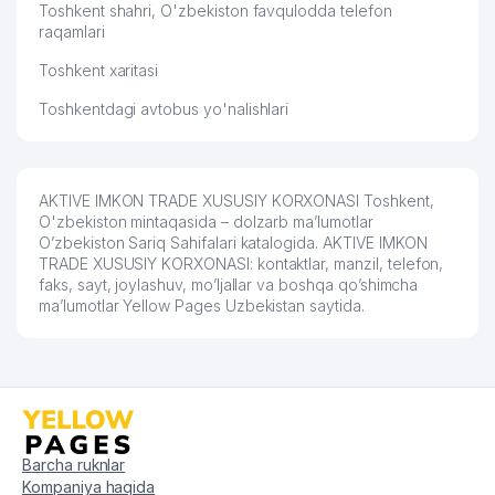
OILAVIY POLIKLINIKA №48
Toshkent shahri, O'zbekiston favqulodda telefon
54
903 м
(SHAYXONTOHUR TUMANI)
raqamlari
Toshkent xaritasi
ELEMENT FREYM TV-STUDIYA
55
904 м
XUSUSIY KORXONASI
Toshkentdagi avtobus yo'nalishlari
O'ZBEKISTON RESPUBLIKASI
56
919 м
TRANSPORT VAZIRLIGI
57
VIKTORI GLASS MChJ
923 м
AKTIVE IMKON TRADE XUSUSIY KORXONASI Toshkent,
O'zbekiston mintaqasida – dolzarb ma’lumotlar
58
BURGAZSTROYSERVIS MChJ
935 м
O’zbekiston Sariq Sahifalari katalogida. AKTIVE IMKON
TRADE XUSUSIY KORXONASI: kontaktlar, manzil, telefon,
faks, sayt, joylashuv, mo’ljallar va boshqa qo’shimcha
59
NILUFAR STYLE MChJ
941 м
ma’lumotlar Yellow Pages Uzbekistan saytida.
60
KEYF MChJ
949 м
O'ZBEKISTON RESPUBLIKASI
FANLAR AKADEMIYASI
61
953 м
SEYSMOLOGIYA ILMIY TADQIQOT
INSTITUTI
Barcha ruknlar
62
ALFA INVEST MChJ
975 м
Kompaniya haqida