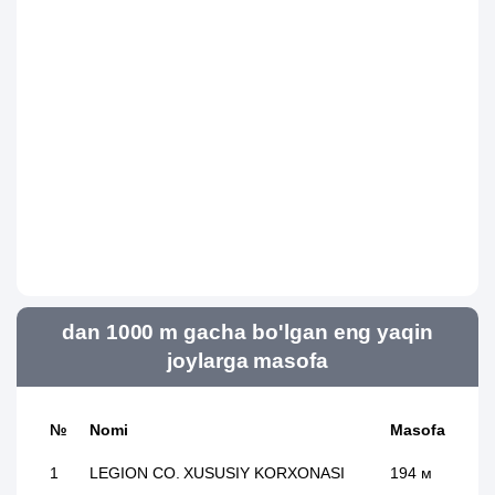
dan 1000 m gacha bo'lgan eng yaqin
joylarga masofa
№
Nomi
Masofa
1
LEGION CO. XUSUSIY KORXONASI
194 м