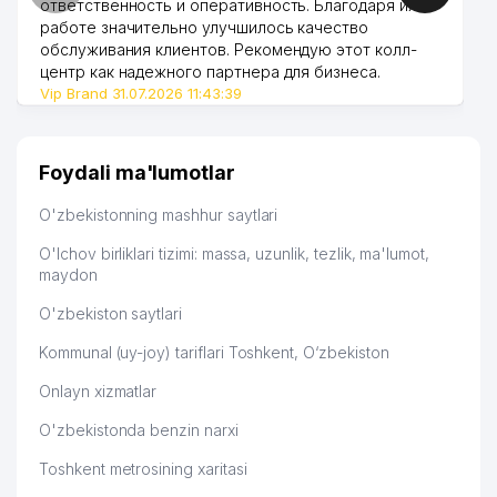
ответственность и оперативность. Благодаря их
TEATRI
работе значительно улучшилось качество
обслуживания клиентов. Рекомендую этот колл-
SHAYXONTOHUR TUMANI
46
841 м
центр как надежного партнера для бизнеса.
HOKIMIYATI
Vip Brand 31.07.2026 11:43:39
SHAYXONTOHUR TUMANI
47
843 м
STATISTIKA BOSHQARMASI
Foydali ma'lumotlar
O‘ZBEKISTON XALQQARO ISLOM
48
849 м
AKADEMIYASI AKADEMIK LITSEYI
O'zbekistonning mashhur saytlari
49
MOBIL OIL SERVIS MChJ
849 м
O'lchov birliklari tizimi: massa, uzunlik, tezlik, ma'lumot,
maydon
50
KUDRAT STOMADENT MChJ
856 м
O'zbekiston saytlari
TOSHKENT GIDROMETEOROLOGIYA
51
873 м
Kommunal (uy-joy) tariflari Toshkent, O‘zbekiston
KASB-HUNAR TEXNIKUM
Onlayn xizmatlar
LOYIHALASH, EKSPERTIZA VA
52
890 м
BAHOLASH MChJ
O'zbekistonda benzin narxi
53
KOJTKANPLAST MChJ
899 м
Toshkent metrosining xaritasi