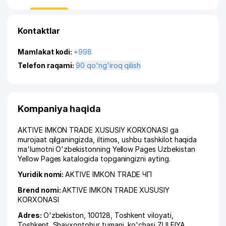
Kontaktlar
Mamlakat kodi:
+998
Telefon raqami:
90 qo'ng'iroq qilish
Kompaniya haqida
AKTIVE IMKON TRADE XUSUSIY KORXONASI ga
murojaat qilganingizda, iltimos, ushbu tashkilot haqida
ma'lumotni O'zbekistonning Yellow Pages Uzbekistan
Yellow Pages katalogida topganingizni ayting.
Yuridik nomi:
AKTIVE IMKON TRADE ЧП
Brend nomi:
AKTIVE IMKON TRADE XUSUSIY
KORXONASI
Adres:
O'zbekiston, 100128,
Toshkent viloyati
,
Toshkent
,
Shayxontohur tumani
,
ko'chasi ZULFIYA