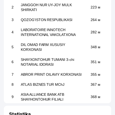
JANGGOH NUR UY-JOY MULK
2
223 м
SHIRKATI
3
QOZOG'ISTON RESPUBLIKASI
264 м
LABORATOIRE INNOTECH
4
282 м
INTERNATIONAL VAKOLATXONA
DIL OMAD FARM XUSUSIY
5
348 м
KORXONASI
SHAYXONTOHUR TUMANI 3-chi
6
351 м
NOTARIAL IDORASI
7
ABROR PRINT OILAVIY KORXONASI
355 м
8
ATLAS BIZNES TUR MChJ
367 м
ASIA ALLIANCE BANK ATB
9
368 м
SHAYHONTOHUR FILIALI
TOSHKENT DAVLAT YURIDIK
Statistika
10
UNIVERSITETI QOSHIDAGI AKADEMIK
375 м