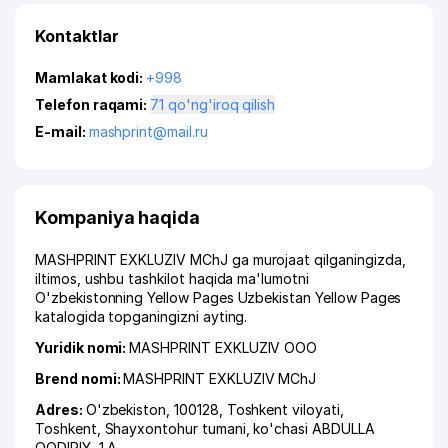
Kontaktlar
Mamlakat kodi:
+998
Telefon raqami:
71 qo'ng'iroq qilish
E-mail:
mashprint@mail.ru
Kompaniya haqida
MASHPRINT EXKLUZIV MChJ ga murojaat qilganingizda,
iltimos, ushbu tashkilot haqida ma'lumotni
O'zbekistonning Yellow Pages Uzbekistan Yellow Pages
katalogida topganingizni ayting.
Yuridik nomi:
MASHPRINT EXKLUZIV ООО
Brend nomi:
MASHPRINT EXKLUZIV MChJ
Adres:
O'zbekiston, 100128,
Toshkent viloyati
,
Toshkent
,
Shayxontohur tumani
,
ko'chasi ABDULLA
QODIRIY
, 1 А