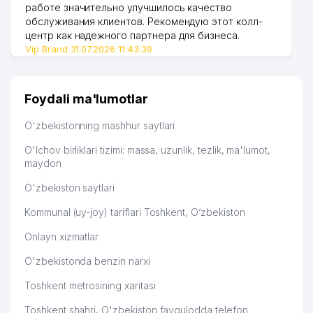
работе значительно улучшилось качество
обслуживания клиентов. Рекомендую этот колл-
48
ANIZ OILAVIY KORXONASI
710 м
центр как надежного партнера для бизнеса.
Vip Brand 31.07.2026 11:43:39
O‘ZBEKISTON XALQQARO ISLOM
49
712 м
AKADEMIYASI AKADEMIK LITSEYI
SHAYXONTOHUR TUMANI 3-chi
50
712 м
Foydali ma'lumotlar
NOTARIAL IDORASI
O'zbekistonning mashhur saytlari
TOSHKENT SHAHAR IQTISODIY
JINOYATLARGA QARSHI KURASHISH
O'lchov birliklari tizimi: massa, uzunlik, tezlik, ma'lumot,
51
739 м
DEPARTAMENT MINTAQAVIY
maydon
BOSHQARMASI
O'zbekiston saytlari
52
KEYF MChJ
746 м
Kommunal (uy-joy) tariflari Toshkent, O‘zbekiston
GERMANIYA FEDERATIV
53
759 м
Onlayn xizmatlar
RESPUBLIKASINING ELCHIXONASI
O'zbekistonda benzin narxi
54
TAKEDA VAKOLATXONA
761 м
Toshkent metrosining xaritasi
GAMMA TONER TEHNOLOGY
55
763 м
XUSUSIY KORXONASI
Toshkent shahri, O'zbekiston favqulodda telefon