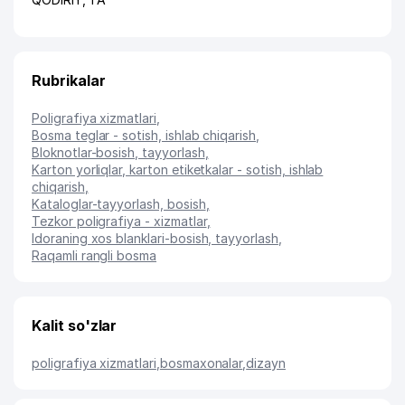
Rubrikalar
Poligrafiya xizmatlari
,
Bosma teglar - sotish, ishlab chiqarish
,
Bloknotlar-bosish, tayyorlash
,
Karton yorliqlar, karton etiketkalar - sotish, ishlab
chiqarish
,
Kataloglar-tayyorlash, bosish
,
Tezkor poligrafiya - xizmatlar
,
Idoraning xos blanklari-bosish, tayyorlash
,
Raqamli rangli bosma
Kalit so'zlar
poligrafiya xizmatlari
,
bosmaxonalar
,
dizayn