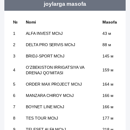
joylarga masofa
№
Nomi
Masofa
1
ALFA INVEST MChJ
43 м
2
DELTA PRO SERVIS MChJ
88 м
3
BRIDJ-SPORT MChJ
145 м
O'ZBEKISTON IRRIGATSIYA VA
4
159 м
DRENAJ QO'MITASI
5
ORDER MAX PROJECT MChJ
164 м
6
MANZARA CHIROY MChJ
166 м
7
BOYNET LINE MChJ
166 м
8
TES TOUR MChJ
177 м
9
TELESET ALFA MChJ
218 м