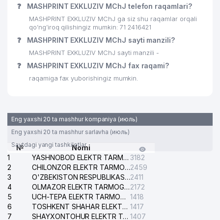
❓
MASHPRINT EXKLUZIV MChJ telefon raqamlari?
ELEMENT FREYM TV-STUDIYA
29
537 м
XUSUSIY KORXONASI
MASHPRINT EXKLUZIV MChJ ga siz shu raqamlar orqali
qo’ng’iroq qilishingiz mumkin: 71 2416421
LOYIHALASH, EKSPERTIZA VA
❓
MASHPRINT EXKLUZIV MChJ sayti manzili?
30
545 м
BAHOLASH MChJ
MASHPRINT EXKLUZIV MChJ sayti manzili -
31
VIKTORI GLASS MChJ
550 м
❓
MASHPRINT EXKLUZIV MChJ fax raqami?
raqamiga fax yuborishingiz mumkin.
32
MEGA CINEMA MChJ
589 м
LOGIX DISTRIBUTION
33
605 м
TECHNOLOGIES MChJ
Eng yaxshi 20 ta mashhur kompaniya (июль)
34
URAMA KULCHA MChJ
608 м
Eng yaxshi 20 ta mashhur sarlavha (июль)
Saytdagi yangi tashkilotlar
№
Nomi
TOSHKENT DAVLAT YURIDIK
1
YASHNOBOD ELEKTR TARMOG'I NOSOZLIKLARI XIZMATI
3182
35
UNIVERSITETI QOSHIDAGI
608 м
2
CHILONZOR ELEKTR TARMOG'I NOSOZLIK XIZMATI
2459
AKADEMIK LITSEYI
3
O'ZBEKISTON RESPUBLIKASI BOSH PROKURATURASI ISHONCH TELEFONI
2411
4
OLMAZOR ELEKTR TARMOG'I NOSOZLIKLARI XIZMATI
2172
36
AMAZON TOUR QK MChJ
623 м
5
UCH-TEPA ELEKTR TARMOG'I NOSOZLIKLARI XIZMATI
1418
6
TOSHKENT SHAHAR ELEKTR TARMOQLARI KORXONASI AJ
1417
37
ILXOM
624 м
7
SHAYXONTOHUR ELEKTR TARMOG'I NOSOZLIKLARINI TUZATISH XIZMATI
1407