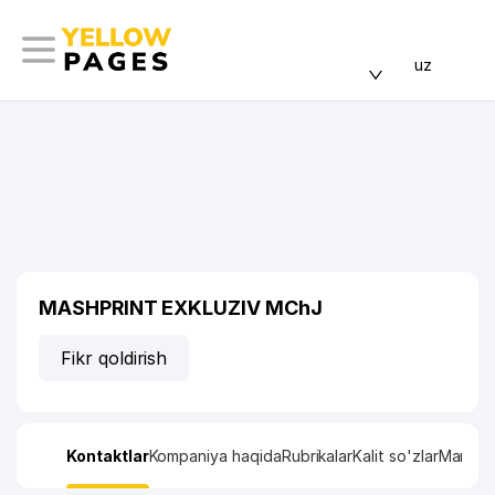
uz
MASHPRINT EXKLUZIV MChJ
Fikr qoldirish
Kontaktlar
Kompaniya haqida
Rubrikalar
Kalit so'zlar
Manzil x