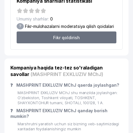
Kompaniya sharhlari statistikasi
20
OZIQOVQATSANOATLOYIHA MChJ
412 м
Umumiy sharhlar:
0
21
LIGHT-FLIGHT MChJ
434 м
?
Fikr-mulohazalarni moderatsiya qilish qoidalari
UNIQUE APPAROACH XUSUSIY
22
437 м
Fikr qoldirish
KORXONASI
23
ANKA MChJ II
442 м
SHIRIN SHAXLO XUSUSIY
24
454 м
Kompaniya haqida tez-tez so'raladigan
KORXONASI
savollar
(MASHPRINT EXKLUZIV MChJ)
MIKROBIOLIGIYA ILMIY TADQIQOT
25
464 м
❓
MASHPRINT EXKLUZIV MChJ qaerda joylashgan?
INSTITUTI
MASHPRINT EXKLUZIV MChJ shu manzilda joylashgan:
26
MUZEI OLIMPISKOI SLAVI
478 м
O'zbekiston, Toshkent viloyati, TOSHKENT,
SHAYXONTOHUR tumani, SHOTALI, 100128, 1 А.
SHAYXONTOHUR TUMANI
❓
MASHPRINT EXKLUZIV MChJ qanday borish
27
491 м
HOKIMIYATI
mumkin?
Marshrutni yaratish uchun siz bizning veb-saytimizdagi
28
ASSORT CONSULT MChJ
496 м
xaritadan foydalanishingiz mumkin