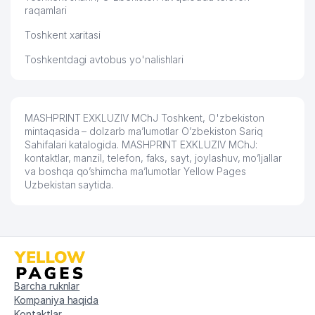
raqamlari
56
PAXTAKOR XUSUSIY KORXONASI
777 м
Toshkent xaritasi
LEGES ADVOKAT ADVOKATLIK
57
782 м
Toshkentdagi avtobus yo'nalishlari
FIRMASI
58
STUDIYA ANNI KRASNOVOY MChJ
807 м
ALISHER NAVOIY NOMIDAGI
MASHPRINT EXKLUZIV MChJ Toshkent, O'zbekiston
59
809 м
ADABIYOT MUZEYI
mintaqasida – dolzarb ma’lumotlar O’zbekiston Sariq
Sahifalari katalogida. MASHPRINT EXKLUZIV MChJ:
OILAVIY POLIKLINIKA №53
kontaktlar, manzil, telefon, faks, sayt, joylashuv, mo’ljallar
60
815 м
(YUNUSOBOD TUMANI)
va boshqa qo’shimcha ma’lumotlar Yellow Pages
Uzbekistan saytida.
61
ESTETICHESKAYA MEDICINA MChJ
819 м
62
TOSHKENT TELEKANALI
835 м
O'ZBEKISTON RESPUBLIKASI
63
839 м
TRANSPORT VAZIRLIGI
Barcha ruknlar
RESPUBLIKA TELERADIOMARKAZI
64
846 м
Kompaniya haqida
DUK
Kontaktlar