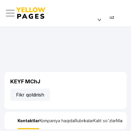
uz
KEYF MChJ
Fikr qoldirish
Kontaktlar
Kompaniya haqida
Rubrikalar
Kalit so'zlar
Manzil x