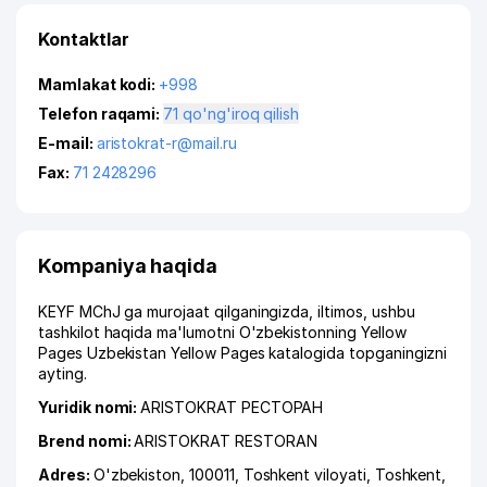
Kontaktlar
Mamlakat kodi:
+998
Telefon raqami:
71 qo'ng'iroq qilish
E-mail:
aristokrat-r@mail.ru
Fax:
71 2428296
Kompaniya haqida
KEYF MChJ ga murojaat qilganingizda, iltimos, ushbu
tashkilot haqida ma'lumotni O'zbekistonning Yellow
Pages Uzbekistan Yellow Pages katalogida topganingizni
ayting.
Yuridik nomi:
ARISTOKRAT РЕСТОРАН
Brend nomi:
ARISTOKRAT RESTORAN
Adres:
O'zbekiston, 100011,
Toshkent viloyati
,
Toshkent
,