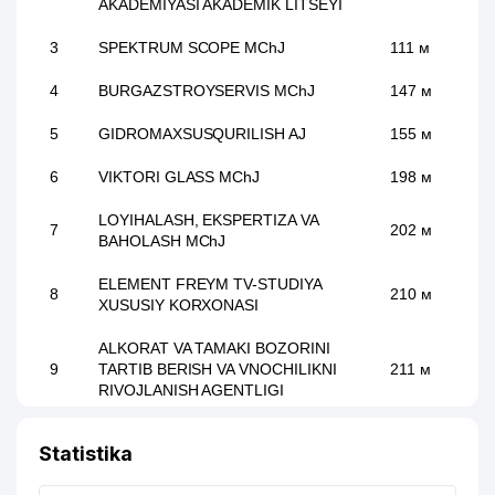
AKADEMIYASI AKADEMIK LITSEYI
3
SPEKTRUM SCOPE MChJ
111 м
4
BURGAZSTROYSERVIS MChJ
147 м
5
GIDROMAXSUSQURILISH AJ
155 м
6
VIKTORI GLASS MChJ
198 м
LOYIHALASH, EKSPERTIZA VA
7
202 м
BAHOLASH MChJ
ELEMENT FREYM TV-STUDIYA
8
210 м
XUSUSIY KORXONASI
ALKORAT VA TAMAKI BOZORINI
9
TARTIB BERISH VA VNOCHILIKNI
211 м
RIVOJLANISH AGENTLIGI
10
INOVA SOLUTION MChJ
224 м
Statistika
11
MAGDALINA MChJ
225 м