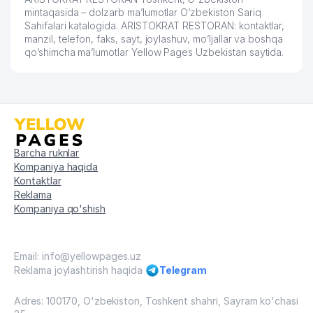
mintaqasida – dolzarb ma’lumotlar O’zbekiston Sariq
O`ZBEKISTON RESPUBLIKASI
Sahifalari katalogida. ARISTOKRAT RESTORAN: kontaktlar,
PREZIDENTI ADMINISTRATSIYASI
manzil, telefon, faks, sayt, joylashuv, mo’ljallar va boshqa
58
HUZURIDAGI AXBOROT VA
590 м
qo’shimcha ma’lumotlar Yellow Pages Uzbekistan saytida.
OMMAVIY KOMMUNIKATSIYALAR
AGENTLIGI
59
KONTEXNAZORAT O'QUV DUK
592 м
60
URAMA KULCHA MChJ
597 м
Barcha ruknlar
O'ZBEKISTON RESPUBLIKASI MILLIY
61
602 м
Kompaniya haqida
OLIMPIYA QO'MITASI
Kontaktlar
Reklama
62
MANZARA CHIROY MChJ
602 м
Kompaniya qo'shish
TONG YULDUZI GAZETA
63
618 м
TAHRIRIYATI
Email: info@yellowpages.uz
64
ABROR PRINT OILAVIY KORXONASI
620 м
Reklama joylashtirish haqida
Telegram
O'ZBEKISTON IRRIGATSIYA VA
65
629 м
Adres: 100170, O'zbekiston, Toshkent shahri, Sayram ko'chasi
DRENAJ QO'MITASI