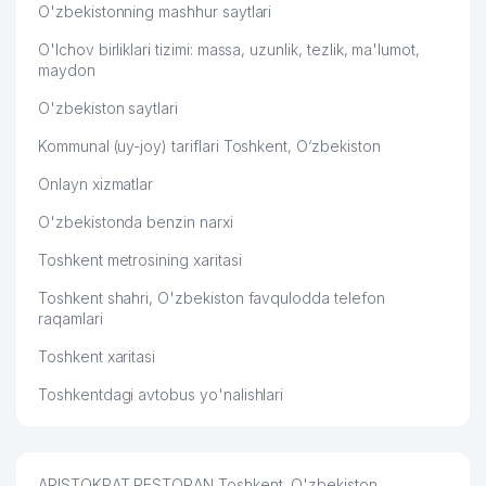
O'zbekistonning mashhur saytlari
48
OZIQOVQATSANOATLOYIHA MChJ
562 м
O'lchov birliklari tizimi: massa, uzunlik, tezlik, ma'lumot,
maydon
49
ILXOM
565 м
O'zbekiston saytlari
50
AMAZON TOUR QK MChJ
568 м
Kommunal (uy-joy) tariflari Toshkent, O‘zbekiston
SHAYXONTOHUR TUMANI XALQ
51
568 м
Onlayn xizmatlar
TA'LIMI BO'LIMI
O'zbekistonda benzin narxi
52
SHARQ TELEKOM QK MChJ
570 м
Toshkent metrosining xaritasi
53
GUNCHA JURNAL TAHRIRIYATI
571 м
Toshkent shahri, O'zbekiston favqulodda telefon
54
MAGIC PRINT ASIA MChJ
576 м
raqamlari
O'ZBEKISTON JURNALISTLAR
Toshkent xaritasi
55
580 м
IJODIY UYUSHMASI
Toshkentdagi avtobus yo'nalishlari
56
ELEGANT TUR LYUKS MChJ
586 м
O'ZDAVKITOBSAVDOTA'MINOT
57
588 м
MChJ
ARISTOKRAT RESTORAN Toshkent, O'zbekiston