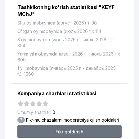
Tashkilotning ko'rish statistikasi "KEYF
O'ZBEKISTON RESPUBLIKASI
12
229 м
QURILISH VAZIRLIGI
MChJ"
Shu oy mobaynida (август 2026 г.): 30
TASHMUXAMEDOV S. YAKKA
13
243 м
TARTIBDAGI TADBIRKOR
O'tgan oy mobaynida (июль 2026 г.): 114
3 oy mobaynida (июнь 2026 г. - июль 2026 г.):
14
O'ZBEKISTON YOSHLAR TEATRI
251 м
354
Yarim yil mobaynida (март 2026 г. - июль 2026 г.):
SHAYXONTOHUR TUMANI
15
262 м
600
HOKIMIYATI
1 yil mobaynida (январь 2025 г. - декабрь 2025
OILAVIY POLIKLINIKA №48
г.): 1560
16
272 м
(SHAYXONTOHUR TUMANI)
TASHPULATOV D.R. XUSUSIY
Kompaniya sharhlari statistikasi
17
279 м
KORXONASI
18
BARLOS BEST MChJ
302 м
Umumiy sharhlar:
0
?
Fikr-mulohazalarni moderatsiya qilish qoidalari
MIKROBIOLIGIYA ILMIY TADQIQOT
19
310 м
INSTITUTI
Fikr qoldirish