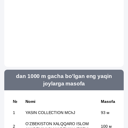
dan 1000 m gacha bo'lgan eng yaqin
joylarga masofa
№
Nomi
Masofa
1
YASIN COLLECTION MChJ
93 м
O‘ZBEKISTON XALQQARO ISLOM
2
100 м