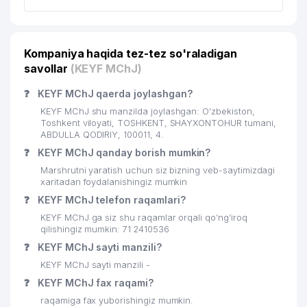
20
DORI-DARMON HCP MChJ
318 м
DAVLAT YOSH TOMOSHABINLAR
21
320 м
TEATRI
Kompaniya haqida tez-tez so'raladigan
22
O'ZBEKTELEKOM AJ
331 м
savollar
(KEYF MChJ)
❓
23
KEYF MChJ qaerda joylashgan?
TOSHKENT TELEKANALI
336 м
KEYF MChJ shu manzilda joylashgan: O'zbekiston,
MUMINOV J.A YAKKA TARTIBDAGI
Toshkent viloyati, TOSHKENT, SHAYXONTOHUR tumani,
24
344 м
TADBIRKOR
ABDULLA QODIRIY, 100011, 4.
❓
KEYF MChJ qanday borish mumkin?
25
ANKA MChJ II
345 м
Marshrutni yaratish uchun siz bizning veb-saytimizdagi
xaritadan foydalanishingiz mumkin
MIRSALIHOV T.S YAKKA TARTIBDAGI
26
350 м
❓
KEYF MChJ telefon raqamlari?
TADBIRKOR
KEYF MChJ ga siz shu raqamlar orqali qo’ng’iroq
27
UZINFOCOM DUK
352 м
qilishingiz mumkin: 71 2410536
❓
KEYF MChJ sayti manzili?
UZINFOCOM KOMYUTER VA
KEYF MChJ sayti manzili -
AXBOROT TEXNOLOGIYALARINI
28
352 м
RIVOJLANTIRISH VA JORIY ETISH
❓
KEYF MChJ fax raqami?
MARKAZI DUK
raqamiga fax yuborishingiz mumkin.