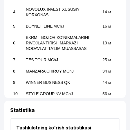
NOVOLUX INVEST XUSUSIY
4
14 м
KORXONASI
5
BOYNET LINE MChJ
16 м
BKRM - BOZOR KO'NIKMALARINI
6
RIVOJLANTIRISH MARKAZI
19 м
NODAVLAT TA'LIM MUASSASASI
7
TES TOUR MChJ
25 м
8
MANZARA CHIROY MChJ
34 м
9
WINNER BUSINESS QK
44 м
10
STYLE GROUP NV MChJ
56 м
11
DISTARSYS MChJ
65 м
Statistika
USMANOV X.Z. XUSUSIY
12
66 м
KORXONASI
Tashkilotning ko'rish statistikasi