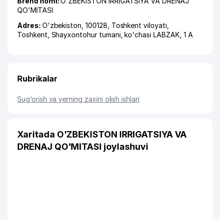
Brend nomi:
O'ZBEKISTON IRRIGATSIYA VA DRENAJ
QO'MITASI
Adres:
O'zbekiston, 100128,
Toshkent viloyati
,
Toshkent
,
Shayxontohur tumani
,
ko'chasi LABZAK
, 1 A
Rubrikalar
Sug‘orish va yerning zaxini olish ishlari
Xaritada O'ZBEKISTON IRRIGATSIYA VA
DRENAJ QO'MITASI joylashuvi