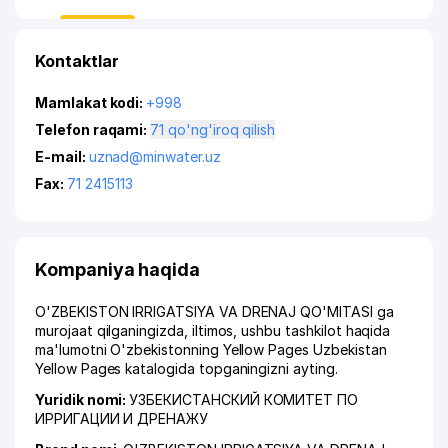
Kontaktlar
Mamlakat kodi:
+998
Telefon raqami:
71 qo'ng'iroq qilish
E-mail:
uznad@minwater.uz
Fax:
71 2415113
Kompaniya haqida
O'ZBEKISTON IRRIGATSIYA VA DRENAJ QO'MITASI ga
murojaat qilganingizda, iltimos, ushbu tashkilot haqida
ma'lumotni O'zbekistonning Yellow Pages Uzbekistan
Yellow Pages katalogida topganingizni ayting.
Yuridik nomi:
УЗБЕКИСТАНСКИЙ КОМИТЕТ ПО
ИРРИГАЦИИ И ДРЕНАЖУ