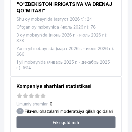
13
SPORT LEADER
68 м
"O'ZBEKISTON IRRIGATSIYA VA DRENAJ
QO'MITASI"
AGE COMPUTERS YAKKA
14
76 м
Shu oy mobaynida (август 2026 г.): 24
TARTIBDAGI TADBIRKOR
O'tgan oy mobaynida (июль 2026 г.): 78
15
DELTA PRO SERVIS MChJ
76 м
3 oy mobaynida (июнь 2026 г. - июль 2026 г.):
378
16
STEN MChJ
86 м
Yarim yil mobaynida (март 2026 г. - июль 2026 г.):
666
17
BRIDJ-SPORT MChJ
91 м
1 yil mobaynida (январь 2025 г. - декабрь 2025
ANHOR-KOMMUNALCHI UY-JOY
г.): 1614
18
92 м
MULK SHIRKATI
19
O'ZTRANSLIZING UK
99 м
Kompaniya sharhlari statistikasi
FIRDAVS-ZOHID SAVDO XUSUSIY
20
100 м
FIRMASI
Umumiy sharhlar:
0
?
Fikr-mulohazalarni moderatsiya qilish qoidalari
O'ZBEKISTON RESPUBLIKASI
MONOPOLIYAGA QARSHI QO'MITASI
Fikr qoldirish
21
HUZURIDAGI ISTE'MOLCHILAR
103 м
HUQUQLARINI HIMOYA QILISH