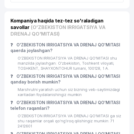
AGENTLIGINING
SPORT OVCHILAR VA BALIQCHILAR
22
107 м
BIRLASHMASI
Kompaniya haqida tez-tez so'raladigan
savollar
(O'ZBEKISTON IRRIGATSIYA VA
23
ORIENT STAR GROUP MChJ
107 м
DRENAJ QO'MITASI)
24
OPTIKA-DIZAYN MChJ
109 м
❓
O'ZBEKISTON IRRIGATSIYA VA DRENAJ QO'MITASI
qaerda joylashgan?
O`ZBEKISTON RESPUBLIKASI
O'ZBEKISTON IRRIGATSIYA VA DRENAJ QO'MITASI shu
25
MONOPOLIYAGA QARSHI
113 м
manzilda joylashgan: O'zbekiston, Toshkent viloyati,
KURASHISH QO`MITASI
TOSHKENT, SHAYXONTOHUR tumani, 100128, 1 A.
❓
O'ZBEKISTON IRRIGATSIYA VA DRENAJ QO'MITASI
O'ZBEKISTON RESPUBLIKASI
qanday borish mumkin?
MONOPOLIYAGA QARSHI QO'MITASI
HUZURIDAGI ISTE'MOLCHILAR
Marshrutni yaratish uchun siz bizning veb-saytimizdagi
26
114 м
xaritadan foydalanishingiz mumkin
HUQUQLARINI HIMOYA QILISH
AGENTLIGINING ISHONCH
❓
O'ZBEKISTON IRRIGATSIYA VA DRENAJ QO'MITASI
TELEFONI
telefon raqamlari?
O'ZBEKISTON IRRIGATSIYA VA DRENAJ QO'MITASI ga siz
27
OPTICA DIZAYN MChJ
116 м
shu raqamlar orqali qo’ng’iroq qilishingiz mumkin: 71
2412601
28
ALFA INVEST MChJ
120 м
❓
O'ZBEKISTON IRRIGATSIYA VA DRENAJ QO'MITASI