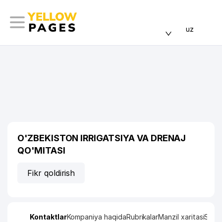
uz
O'ZBEKISTON IRRIGATSIYA VA DRENAJ
QO'MITASI
Fikr qoldirish
Kontaktlar
Kompaniya haqida
Rubrikalar
Manzil xaritasi
Stati