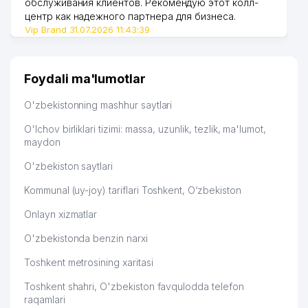
обслуживания клиентов. Рекомендую этот колл-
O'ZBEKISTON RESPUBLIKASI OLIY
центр как надежного партнера для бизнеса.
49
205 м
SUDI
Vip Brand 31.07.2026 11:43:39
50
SHEYKH XUSUSIY KORXONASI
224 м
Foydali ma'lumotlar
51
URANKAMYOBMETGEOLOGIYA AJ
225 м
O'zbekistonning mashhur saytlari
52
TELESET ALFA MChJ
226 м
O'lchov birliklari tizimi: massa, uzunlik, tezlik, ma'lumot,
53
SERTIKA PRODAKTION MChJ
227 м
maydon
54
TELECOM BUILDING MChJ
228 м
O'zbekiston saytlari
FUQAROLIK ISHLARI BO'YICHA
Kommunal (uy-joy) tariflari Toshkent, O‘zbekiston
55
232 м
OLMAZOR TUMANLARARO SUDI
Onlayn xizmatlar
56
INFORM RIA SERVIS MChJ
232 м
O'zbekistonda benzin narxi
57
DESIGN GROUP COLIBRI MChJ
234 м
Toshkent metrosining xaritasi
STAR EXPRESS MChJ TOSHKENT
Toshkent shahri, O'zbekiston favqulodda telefon
58
235 м
SHAHAR FILIALI
raqamlari