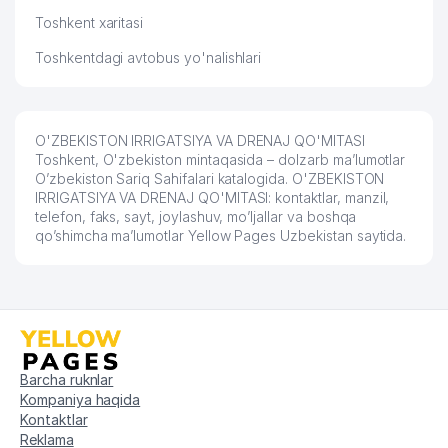
59
ERMENEGILDO ZEGNA MChJ
236 м
Toshkent xaritasi
Toshkentdagi avtobus yo'nalishlari
60
SILVER GOLD PRINT MChJ
237 м
SPLAYN TEHNO-SOTISH
61
240 м
KORXONASI
O'ZBEKISTON IRRIGATSIYA VA DRENAJ QO'MITASI
62
TEXNOSTANDART-NEO MChJ
243 м
Toshkent, O'zbekiston mintaqasida – dolzarb ma’lumotlar
O’zbekiston Sariq Sahifalari katalogida. O'ZBEKISTON
63
INFRA FINANCE MChJ
245 м
IRRIGATSIYA VA DRENAJ QO'MITASI: kontaktlar, manzil,
telefon, faks, sayt, joylashuv, mo’ljallar va boshqa
qo’shimcha ma’lumotlar Yellow Pages Uzbekistan saytida.
64
EUROPA EXCLUSIVE MChJ
245 м
65
NEW DREAM REAL MChJ
249 м
JDANOV DMITRIY YAKKA
66
250 м
TARTIBDAGI TADBIRKOR
67
ITTIFOQ MEDIA MChJ
250 м
Barcha ruknlar
Kompaniya haqida
68
KABARE TRADING MChJ
251 м
Kontaktlar
Reklama