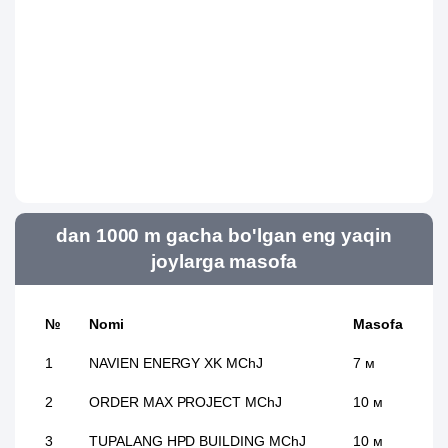
dan 1000 m gacha bo'lgan eng yaqin
joylarga masofa
№
Nomi
Masofa
1
NAVIEN ENERGY XK MChJ
7 м
2
ORDER MAX PROJECT MChJ
10 м
3
TUPALANG HPD BUILDING MChJ
10 м