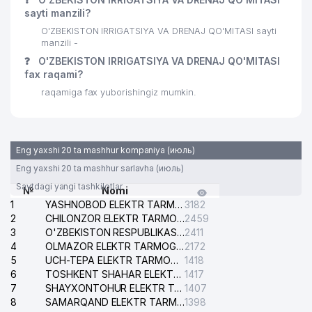
sayti manzili?
29
AVTOGRUZ MChJ
120 м
O'ZBEKISTON IRRIGATSIYA VA DRENAJ QO'MITASI sayti
manzili -
30
ZARA TOUR MChJ
122 м
❓
O'ZBEKISTON IRRIGATSIYA VA DRENAJ QO'MITASI
31
EURO DESIGN MChJ
130 м
fax raqami?
raqamiga fax yuborishingiz mumkin.
OSIYO TULPOR BIZNES OILAVIY
32
139 м
KORXONASI
33
KEY ELEMENT MChJ
140 м
Eng yaxshi 20 ta mashhur kompaniya (июль)
34
RESULT CONSULT MChJ
148 м
Eng yaxshi 20 ta mashhur sarlavha (июль)
Saytdagi yangi tashkilotlar
№
Nomi
35
O'ZSUVLOYIHA AJ
157 м
1
YASHNOBOD ELEKTR TARMOG'I NOSOZLIKLARI XIZMATI
3182
2
CHILONZOR ELEKTR TARMOG'I NOSOZLIK XIZMATI
2459
36
MASHPRINT EXKLUZIV MChJ
159 м
3
O'ZBEKISTON RESPUBLIKASI BOSH PROKURATURASI ISHONCH TELEFONI
2411
4
OLMAZOR ELEKTR TARMOG'I NOSOZLIKLARI XIZMATI
2172
37
BITMAIN SERVICE MChJ
159 м
5
UCH-TEPA ELEKTR TARMOG'I NOSOZLIKLARI XIZMATI
1418
6
TOSHKENT SHAHAR ELEKTR TARMOQLARI KORXONASI AJ
1417
38
DABANA MChJ
164 м
7
SHAYXONTOHUR ELEKTR TARMOG'I NOSOZLIKLARINI TUZATISH XIZMATI
1407
8
39
AUDIT BIRJA SAVDO MChJ
SAMARQAND ELEKTR TARMOQLARI AJ
1398
165 м