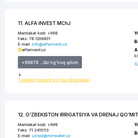
11. ALFA INVEST MChJ
Mamlakat kodi:
+998
Y
Faks:
78 1206801
B
E-mail:
info@alfainvest.uz
alfainvest.uz
A
k
+99878 ...Qo'ng'iroq qilish
X
Tashkilot tegishli bo'lgan Rubrikalar
12. O'ZBEKISTON IRRIGATSIYA VA DRENAJ QO'MIT
Mamlakat kodi:
+998
Y
Faks:
71 2415113
B
E-mail:
uznad@minwater.uz