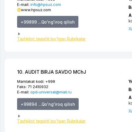
E-mail:
info@hpsuz.com
B
www.hpsuz.com
A
k
+99899 ...Qo'ng'iroq qilish
X
Tashkilot tegishli bo'lgan Rubrikalar
10. AUDIT BIRJA SAVDO MChJ
Mamlakat kodi:
+998
Y
Faks:
71 2410932
B
E-mail:
opd-universal@mail.ru
A
k
+99894 ...Qo'ng'iroq qilish
X
Tashkilot tegishli bo'lgan Rubrikalar