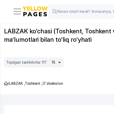
LABZAK ko'chasi (Toshkent, Toshkent vi
ma’lumotlari bilan to’liq ro’yhati
Topilgan tashkilotlar 117
/
LABZAK
,
Toshkent
,
O'zbekiston