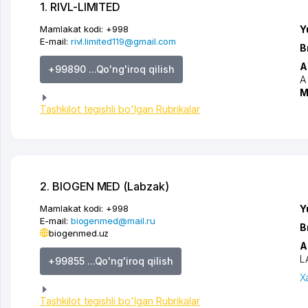
1. RIVL-LIMITED
Mamlakat kodi:
+998
Y
E-mail:
rivl.limited119@gmail.com
B
A
+99890 ...Qo'ng'iroq qilish
A
M
Tashkilot tegishli bo'lgan Rubrikalar
2. BIOGEN MED (Labzak)
Mamlakat kodi:
+998
Y
E-mail:
biogenmed@mail.ru
B
biogenmed.uz
A
L
+99855 ...Qo'ng'iroq qilish
X
Tashkilot tegishli bo'lgan Rubrikalar