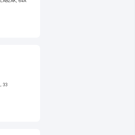
i LABZAK
, 64А
K
, 33