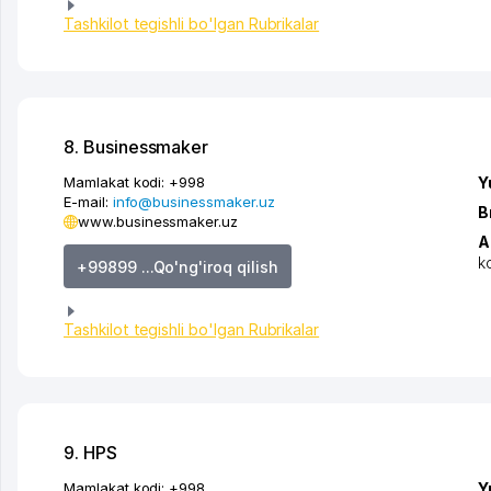
Tashkilot tegishli bo'lgan Rubrikalar
8. Businessmaker
Mamlakat kodi:
+998
Y
E-mail:
info@businessmaker.uz
B
www.businessmaker.uz
A
k
+99899 ...Qo'ng'iroq qilish
Tashkilot tegishli bo'lgan Rubrikalar
9. HPS
Mamlakat kodi:
+998
Y