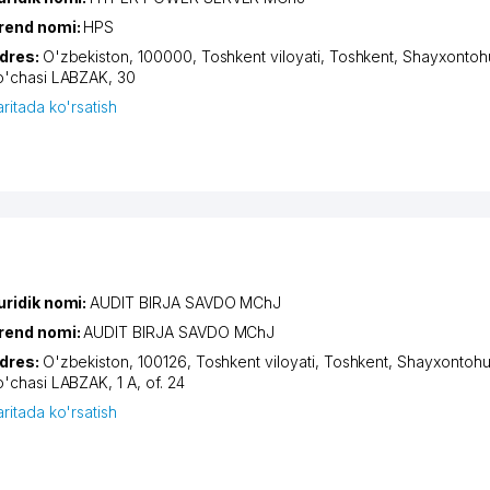
rend nomi:
HPS
dres:
O'zbekiston, 100000,
Toshkent viloyati
,
Toshkent
,
Shayxontohu
o'chasi LABZAK
, 30
aritada ko'rsatish
uridik nomi:
AUDIT BIRJA SAVDO MChJ
rend nomi:
AUDIT BIRJA SAVDO MChJ
dres:
O'zbekiston, 100126,
Toshkent viloyati
,
Toshkent
,
Shayxontohu
o'chasi LABZAK
, 1 А, of. 24
aritada ko'rsatish