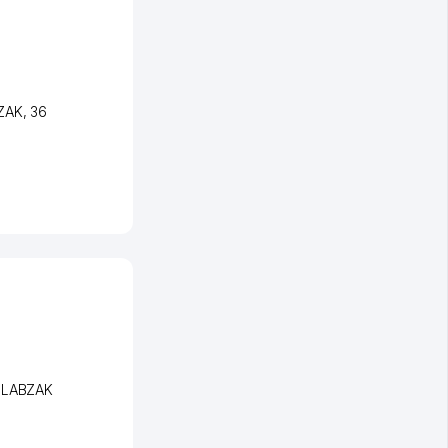
BZAK
, 36
i LABZAK