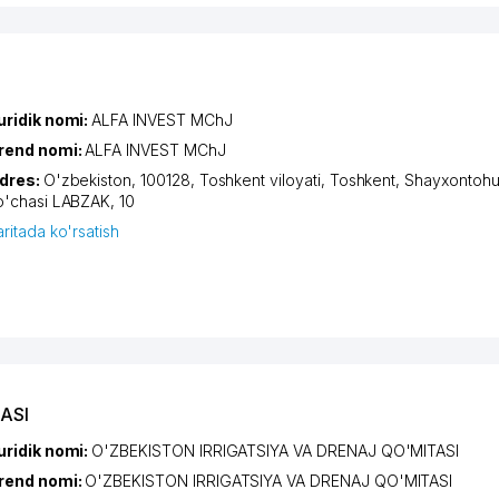
uridik nomi:
ALFA INVEST MChJ
rend nomi:
ALFA INVEST MChJ
dres:
O'zbekiston, 100128,
Toshkent viloyati
,
Toshkent
,
Shayxontohu
o'chasi LABZAK
, 10
aritada ko'rsatish
ASI
uridik nomi:
O'ZBEKISTON IRRIGATSIYA VA DRENAJ QO'MITASI
rend nomi:
O'ZBEKISTON IRRIGATSIYA VA DRENAJ QO'MITASI