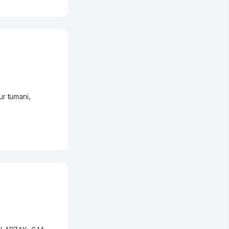
r tumani
,