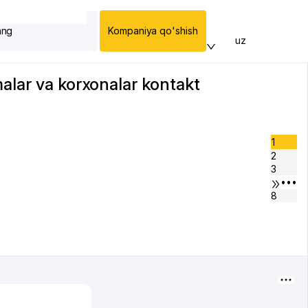
ang
Kompaniya qo'shish
uz
malar va korxonalar kontakt
1
2
3
•••
8