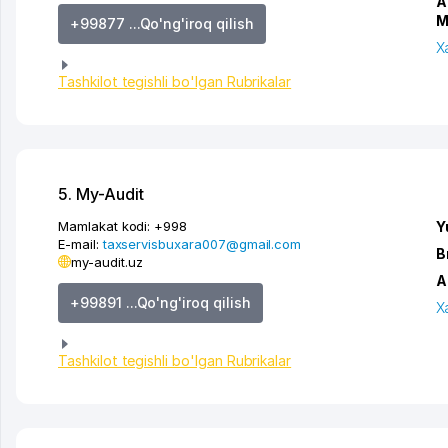
A
M
+99877 ...Qo'ng'iroq qilish
X
Tashkilot tegishli bo'lgan Rubrikalar
5. My-Audit
Mamlakat kodi:
+998
Y
E-mail:
taxservisbuxara007@gmail.com
B
my-audit.uz
A
+99891 ...Qo'ng'iroq qilish
X
Tashkilot tegishli bo'lgan Rubrikalar