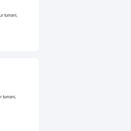
r tumani
,
r tumani
,