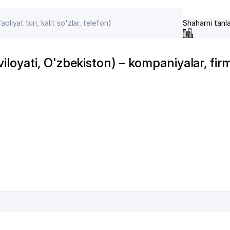
Shaharni tanl
loyati, O'zbekiston) – kompaniyalar, fir