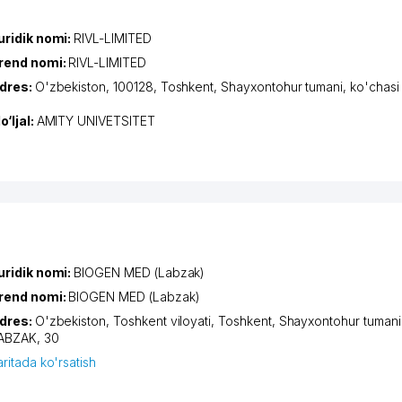
uridik nomi:
RIVL-LIMITED
rend nomi:
RIVL-LIMITED
dres:
O'zbekiston, 100128,
Toshkent
,
Shayxontohur tumani
,
ko'chas
o‘ljal:
AMITY UNIVETSITET
uridik nomi:
BIOGEN MED (Labzak)
rend nomi:
BIOGEN MED (Labzak)
dres:
O'zbekiston,
Toshkent viloyati
,
Toshkent
,
Shayxontohur tumani
ABZAK
, 30
aritada ko'rsatish