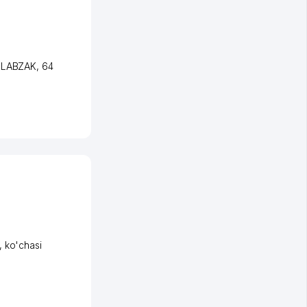
i LABZAK
, 64
,
ko'chasi