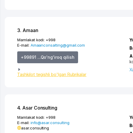
3. Amaan
Mamlakat kodi:
+998
Y
E-mail:
Amaanconsalting@gmail.com
B
A
+99891 ...Qo'ng'iroq qilish
k
X
Tashkilot tegishli bo'lgan Rubrikalar
4. Аsar Сonsulting
Mamlakat kodi:
+998
Y
E-mail:
info@asar.consulting
B
asar.consulting