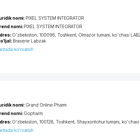
uridik nomi:
PIXEL SYSTEM INTEGRATOR
rend nomi:
PIXEL SYSTEM INTEGRATOR
dres:
O'zbekiston, 100096,
Toshkent
,
Olmazor tumani
,
ko'chasi LA
o‘ljal:
Braserie Labzak
aritada ko'rsatish
uridik nomi:
Grand Online Pharm
rend nomi:
Gopharm
dres:
O'zbekiston, 100128,
Toshkent
,
Shayxontohur tumani
,
ko'chas
aritada ko'rsatish