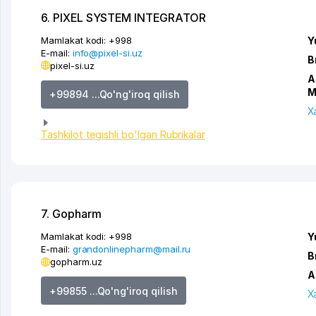
6. PIXEL SYSTEM INTEGRATOR
Mamlakat kodi:
+998
Y
E-mail:
info@pixel-si.uz
B
pixel-si.uz
A
M
+99894 ...Qo'ng'iroq qilish
X
Tashkilot tegishli bo'lgan Rubrikalar
7. Gopharm
Mamlakat kodi:
+998
Y
E-mail:
grandonlinepharm@mail.ru
B
gopharm.uz
A
+99855 ...Qo'ng'iroq qilish
X