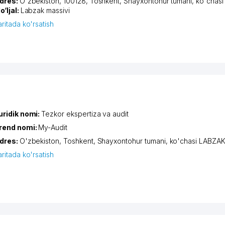
dres:
O'zbekiston, 100128,
Toshkent
,
Shayxontohur tumani
,
ko'chas
o‘ljal:
Labzak massivi
aritada ko'rsatish
uridik nomi:
Tezkor ekspertiza va audit
rend nomi:
My-Audit
dres:
O'zbekiston,
Toshkent
,
Shayxontohur tumani
,
ko'chasi LABZA
aritada ko'rsatish