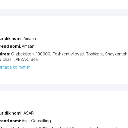
uridik nomi:
Amaan
rend nomi:
Amaan
dres:
O'zbekiston, 100000,
Toshkent viloyati
,
Toshkent
,
Shayxontohu
o'chasi LABZAK
, 64а
aritada ko'rsatish
uridik nomi:
ASAR
rend nomi:
Аsar Сonsulting