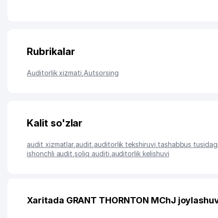
Rubrikalar
Auditorlik xizmati
,
Autsorsing
Kalit so'zlar
audit xizmatlar
,
audit
,
auditorlik tekshiruvi
,
tashabbus tusidagi
ishonchli audit
,
soliq auditi
,
auditorlik kelishuvi
Xaritada GRANT THORNTON MChJ joylashuv