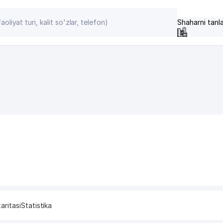
Shaharni tanl
aritasi
Statistika