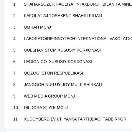
1
SHAHARSOZLIK FAOLIYATINI AXBOROT BILAN TA'MIN
2
KAFOLAT AJ TOSHKENT SHAHRI FILIALI
3
UMRAH MChJ
4
LABORATOIRE INNOTECH INTERNATIONAL VAKOLATX
5
GULSHAN STOM XUSUSIY KORXONASI
6
LEGION CO. XUSUSIY KORXONASI
7
QOZOG'ISTON RESPUBLIKASI
8
JANGGOH NUR UY-JOY MULK SHIRKATI
9
WEB MEDIA GROUP MChJ
10
DILDORA STYLE MChJ
11
XUDOYBERDIEV I.T. YAKKA TARTIBDAGI TADBIRKOR
12
EUROSTYLE OPTICAL MChJ