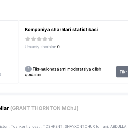
I
Kompaniya sharhlari statistikasi
Umumiy sharhlar:
0
?
Fikr-mulohazalarni moderatsiya qilish
Fikr
qoidalari
0
llar
(GRANT THORNTON MChJ)
ston, Toshkent viloyati, TOSHKENT, SHAYXONTOHUR tumani, ABDULLA 