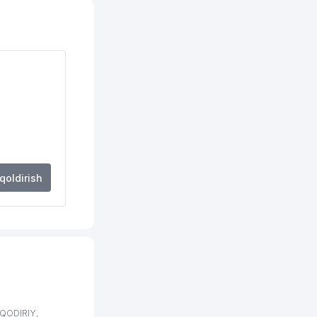
415 м
418 м
435 м
443 м
446 м
461 м
 qoldirish
471 м
480 м
493 м
501 м
515 м
QODIRIY,