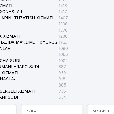
IZMATI
1418
XONASI AJ
1417
ARINI TUZATISH XIZMATI
1407
1398
1378
 XIZMATI
1286
HAQIDA MA'LUMOT BYUROSI
1263
NLARI
1080
1065
INI RIVOJLANTIRISH VA JORIY ETISH MARKAZI DUK
ICHA SUDI
1002
TUMANLARARO SUDI
887
 XIZMATI
858
NASI AJ
818
805
SERGELI XIZMATI
738
ANI SUDI
634
CallPro
OZON MChJ