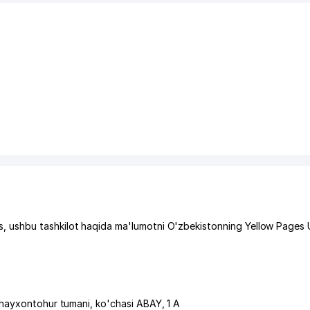
 ushbu tashkilot haqida ma'lumotni O'zbekistonning Yellow Pages 
hayxontohur tumani
,
ko'chasi ABAY
, 1 А