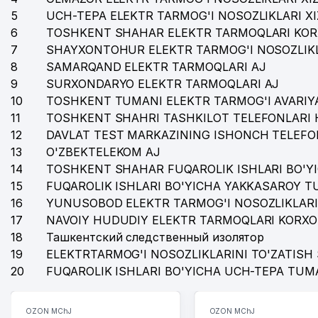
5
UCH-TEPA ELEKTR TARMOG'I NOSOZLIKLARI X
36
FARMAKO XUSUSIY KORXONASI
6
TOSHKENT SHAHAR ELEKTR TARMOQLARI KOR
7
SHAYXONTOHUR ELEKTR TARMOG'I NOSOZLIKL
37
O'ZBEKTELEKOM AJ
8
SAMARQAND ELEKTR TARMOQLARI AJ
38
IBRAT COMPANY MChJ
9
SURXONDARYO ELEKTR TARMOQLARI AJ
10
TOSHKENT TUMANI ELEKTR TARMOG'I AVARIYA
39
GIDROMAXSUSQURILISH AJ
11
TOSHKENT SHAHRI TASHKILOT TELEFONLARI 
12
DAVLAT TEST MARKAZINING ISHONCH TELEFO
40
KEYF MChJ
13
O'ZBEKTELEKOM AJ
41
UZINFOCOM KOMYUTER VA AXBOROT TEXNOLOGIYALAR
14
TOSHKENT SHAHAR FUQAROLIK ISHLARI BO'Y
15
FUQAROLIK ISHLARI BO'YICHA YAKKASAROY 
42
MAGIC PRINT ASIA MChJ
16
YUNUSOBOD ELEKTR TARMOG'I NOSOZLIKLARI
17
43
NAVOIY HUDUDIY ELEKTR TARMOQLARI KORXO
MIKROBIOLIGIYA ILMIY TADQIQOT INSTITUTI
18
Ташкентский следственный изолятор
44
ELEGANT TUR LYUKS MChJ
19
ELEKTRTARMOG'I NOSOZLIKLARINI TO'ZATISH 
20
FUQAROLIK ISHLARI BO'YICHA UCH-TEPA TUM
45
UZINFOCOM DUK
46
ASIA ALLIANCE BANK ATB SHAYHONTOHUR FILIALI
OZON MChJ
OZON MChJ