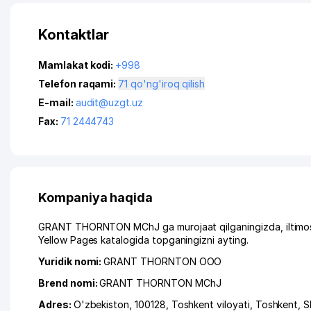
Kontaktlar
Mamlakat kodi:
+998
Telefon raqami:
71 qo'ng'iroq qilish
E-mail:
audit@uzgt.uz
Fax:
71 2444743
Kompaniya haqida
GRANT THORNTON MChJ ga murojaat qilganingizda, iltimos,
Yellow Pages katalogida topganingizni ayting.
Yuridik nomi:
GRANT THORNTON ООО
Brend nomi:
GRANT THORNTON MChJ
Adres:
O'zbekiston, 100128,
Toshkent viloyati
,
Toshkent
,
S