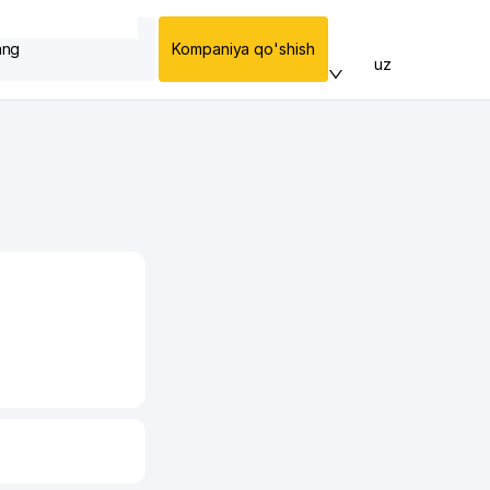
ang
Kompaniya qo'shish
uz