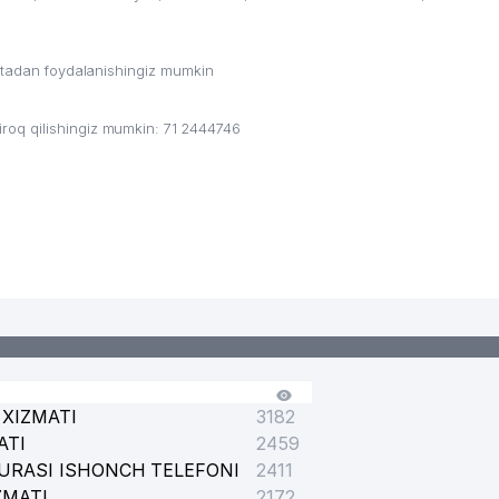
CHILIKNI RIVOJLANISH AGENTLIGI
ritadan foydalanishingiz mumkin
oq qilishingiz mumkin: 71 2444746
 AKADEMIK LITSEYI
IK LITSEYI
XIZMATI
3182
ATI
2459
URASI ISHONCH TELEFONI
2411
ZMATI
2172