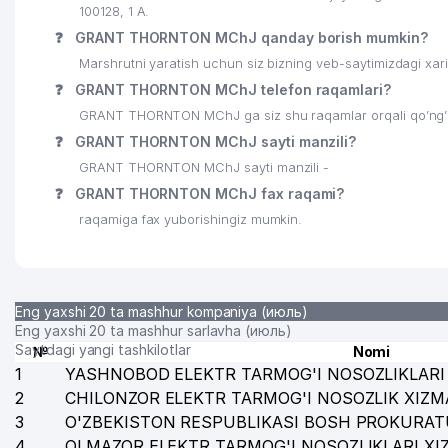
100128, 1 А.
24
ALKORAT VA TAMAKI BOZORINI TARTIB BERISH VA VNO
❓
GRANT THORNTON MChJ qanday borish mumkin?
25
OILAVIY POLIKLINIKA №48 (SHAYXONTOHUR TUMANI)
Marshrutni yaratish uchun siz bizning veb-saytimizdagi xa
❓
GRANT THORNTON MChJ telefon raqamlari?
26
SHAYXONTOHUR TUMANI XALQ TA'LIMI BO'LIMI
GRANT THORNTON MChJ ga siz shu raqamlar orqali qo’ng’ir
27
KUDRAT STOMADENT MChJ
❓
GRANT THORNTON MChJ sayti manzili?
GRANT THORNTON MChJ sayti manzili -
28
AR DENTA XUSUSIY FIRMASI
❓
GRANT THORNTON MChJ fax raqami?
29
DONIYOR FARM-M MChJ
raqamiga fax yuborishingiz mumkin.
30
TOSHKENT DAVLAT YURIDIK UNIVERSITETI QOSHIDAGI
31
MOBIL OIL SERVIS MChJ
Eng yaxshi 20 ta mashhur kompaniya (июль)
32
O‘ZBEKISTON XALQQARO ISLOM AKADEMIYASI AKADEM
Eng yaxshi 20 ta mashhur sarlavha (июль)
Saytdagi yangi tashkilotlar
№
Nomi
33
BURGAZSTROYSERVIS MChJ
1
YASHNOBOD ELEKTR TARMOG'I NOSOZLIKLARI 
2
CHILONZOR ELEKTR TARMOG'I NOSOZLIK XIZM
34
SHIRIN SHAXLO XUSUSIY KORXONASI
3
O'ZBEKISTON RESPUBLIKASI BOSH PROKURAT
4
35
OLMAZOR ELEKTR TARMOG'I NOSOZLIKLARI XI
GROTEKS QK MChJ