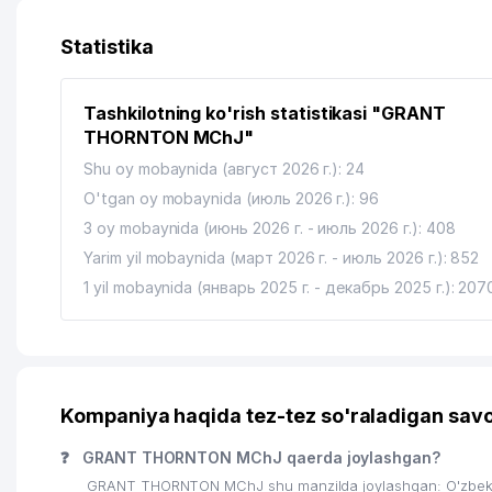
13
O'ZBEKISTON RESPUBLIKASI SOLIQ DAVLAT KO'MITAS
Statistika
14
AVTOKOMPLEKT GROUP MChJ
Tashkilotning ko'rish statistikasi "GRANT
15
MUMINOV J.A YAKKA TARTIBDAGI TADBIRKOR
THORNTON MChJ"
16
ALVA-DENT XUSUSIY FIRMASI
Shu oy mobaynida (август 2026 г.): 24
O'tgan oy mobaynida (июль 2026 г.): 96
17
ABROR PRINT OILAVIY KORXONASI
3 oy mobaynida (июнь 2026 г. - июль 2026 г.): 408
18
DAVLAT YOSH TOMOSHABINLAR TEATRI
Yarim yil mobaynida (март 2026 г. - июль 2026 г.): 852
1 yil mobaynida (январь 2025 г. - декабрь 2025 г.): 207
19
AKTIVE IMKON TRADE XUSUSIY KORXONASI
20
NILUFAR STYLE MChJ
21
O'ZBEKISTON RESPUBLIKASI QURILISH VAZIRLIGI
Kompaniya haqida tez-tez so'raladigan savo
22
LOGIX DISTRIBUTION TECHNOLOGIES MChJ
❓
GRANT THORNTON MChJ qaerda joylashgan?
23
URAMA KULCHA MChJ
GRANT THORNTON MChJ shu manzilda joylashgan: O'zbeki