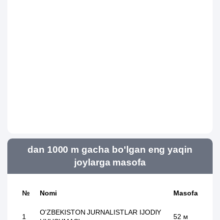
dan 1000 m gacha bo'lgan eng yaqin
joylarga masofa
№
Nomi
Masofa
O'ZBEKISTON JURNALISTLAR IJODIY
1
52 м