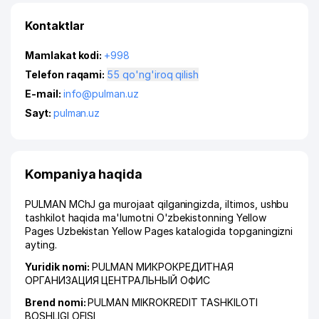
Kontaktlar
Mamlakat kodi:
+998
Telefon raqami:
55 qo'ng'iroq qilish
E-mail:
info@pulman.uz
Sayt:
pulman.uz
Kompaniya haqida
PULMAN MChJ ga murojaat qilganingizda, iltimos, ushbu
tashkilot haqida ma'lumotni O'zbekistonning Yellow
Pages Uzbekistan Yellow Pages katalogida topganingizni
ayting.
Yuridik nomi:
PULMAN МИКРОКРЕДИТНАЯ
ОРГАНИЗАЦИЯ ЦЕНТРАЛЬНЫЙ ОФИС
Brend nomi:
PULMAN MIKROKREDIT TASHKILOTI
BOSHLIGI OFISI