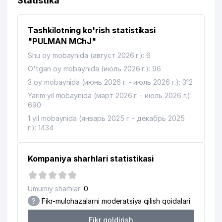
Statistika
O'ZBEKISTON RESPUBLIKASI SOLIQ
11
419 м
DAVLAT KO'MITASI
Tashkilotning ko'rish statistikasi
DAVLAT YOSH TOMOSHABINLAR
12
454 м
TEATRI
"PULMAN MChJ"
Shu oy mobaynida (август 2026 г.): 6
13
O'ZBEKDAVSIRK RB MEHMONXONA
460 м
O'tgan oy mobaynida (июль 2026 г.): 96
MUMINOV J.A YAKKA TARTIBDAGI
3 oy mobaynida (июнь 2026 г. - июль 2026 г.): 312
14
463 м
TADBIRKOR
Yarim yil mobaynida (март 2026 г. - июль 2026 г.):
690
15
GIDROMAXSUSQURILISH AJ
476 м
1 yil mobaynida (январь 2025 г. - декабрь 2025
16
BURGAZSTROYSERVIS MChJ
497 м
г.): 1434
17
KIMYOTRANS MChJ
499 м
Kompaniya sharhlari statistikasi
ALKORAT VA TAMAKI BOZORINI
18
TARTIB BERISH VA VNOCHILIKNI
532 м
RIVOJLANISH AGENTLIGI
Umumiy sharhlar:
0
?
Fikr-mulohazalarni moderatsiya qilish qoidalari
O'ZBEKISTON RESPUBLIKASI
19
538 м
QURILISH VAZIRLIGI
Fikr qoldirish