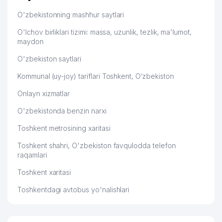
Hamida 03.08.2026 12:45:39
46
ANKA MChJ II
969 м
O'zbekistonning mashhur saytlari
LABORATOIRE INNOTECH
47
983 м
O'lchov birliklari tizimi: massa, uzunlik, tezlik, ma'lumot,
INTERNATIONAL VAKOLATXONA
maydon
O'zbekiston saytlari
Kommunal (uy-joy) tariflari Toshkent, O‘zbekiston
Onlayn xizmatlar
O'zbekistonda benzin narxi
Toshkent metrosining xaritasi
Toshkent shahri, O'zbekiston favqulodda telefon
raqamlari
Toshkent xaritasi
Toshkentdagi avtobus yo'nalishlari