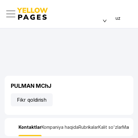
uz
PULMAN MChJ
Fikr qoldirish
Kontaktlar
Kompaniya haqida
Rubrikalar
Kalit so'zlar
Manzil x