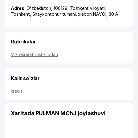
Adres:
O'zbekiston, 100129,
Toshkent viloyati
,
Toshkent
,
Shayxontohur tumani
,
xiеbon NAVOI
, 30 А
Rubrikalar
Mikrokredit tashkilotlari
Kalit so'zlar
kredit
Xaritada PULMAN MChJ joylashuvi