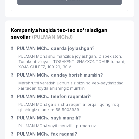
20
O'ZBEK DAVLAT SIRKI RB
578 м
21
O'ZBEKISTON YOSHLAR TEATRI
583 м
Kompaniya haqida tez-tez so'raladigan
EL JANNAT MANZURAXON XUSUSIY
22
647 м
KORXONASI
savollar
(PULMAN MChJ)
❓
23
PULMAN MChJ qaerda joylashgan?
DILDORA STYLE MChJ
658 м
PULMAN MChJ shu manzilda joylashgan: O'zbekiston,
O‘ZBEKISTON XALQQARO ISLOM
Toshkent viloyati, TOSHKENT, SHAYXONTOHUR tumani,
24
663 м
AKADEMIYASI AKADEMIK LITSEYI
XOJA GULREZ, 100129, 30 А.
❓
PULMAN MChJ qanday borish mumkin?
XUDOYBERDIEV I.T. YAKKA
25
687 м
Marshrutni yaratish uchun siz bizning veb-saytimizdagi
TARTIBDAGI TADBIRKOR
xaritadan foydalanishingiz mumkin
❓
PULMAN MChJ telefon raqamlari?
GULSHAN STOM XUSUSIY
26
695 м
KORXONASI
PULMAN MChJ ga siz shu raqamlar orqali qo’ng’iroq
qilishingiz mumkin: 55 5003939
DAVR BANK XUSUSIY AKSIYADORLIK
27
697 м
❓
PULMAN MChJ sayti manzili?
TIJORAT BANK
PULMAN MChJ sayti manzili - pulman.uz
28
ABN-MB QK MChJ
700 м
❓
PULMAN MChJ fax raqami?