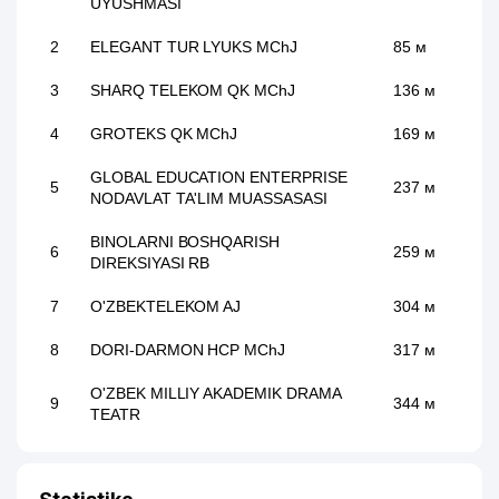
UYUSHMASI
2
ELEGANT TUR LYUKS MChJ
85 м
3
SHARQ TELEKOM QK MChJ
136 м
4
GROTEKS QK MChJ
169 м
GLOBAL EDUCATION ENTERPRISE
5
237 м
NODAVLAT TA'LIM MUASSASASI
BINOLARNI BOSHQARISH
6
259 м
DIREKSIYASI RB
7
O'ZBEKTELEKOM AJ
304 м
8
DORI-DARMON HCP MChJ
317 м
O'ZBEK MILLIY AKADEMIK DRAMA
9
344 м
TEATR
10
INOVA SOLUTION MChJ
416 м