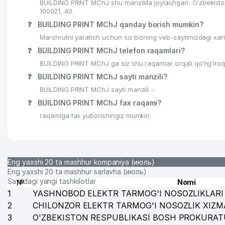
BUILDING PRINT MChJ shu manzilda joylashgan: O'zbekis
100021, 40.
24
IRODA STUDY NODAVLAT TA'LIM MUASSASASI
❓
BUILDING PRINT MChJ qanday borish mumkin?
25
PETROSERVIS MChJ
Marshrutni yaratish uchun siz bizning veb-saytimizdagi xa
❓
BUILDING PRINT MChJ telefon raqamlari?
26
SAXOVAT BROYLER MChJ
BUILDING PRINT MChJ ga siz shu raqamlar orqali qo’ng’iroq
27
SUVCHI MChJ
❓
BUILDING PRINT MChJ sayti manzili?
BUILDING PRINT MChJ sayti manzili -
28
LOYIHA-SIFAT MChJ
❓
BUILDING PRINT MChJ fax raqami?
29
EL JANNAT MANZURAXON XUSUSIY KORXONASI
raqamiga fax yuborishingiz mumkin.
30
TOLQIN AND DILNURAS GROUP XUSUSIY KORXONAS
31
COMFORT TECHNOLOGIES OFFICE MChJ
Eng yaxshi 20 ta mashhur kompaniya (июль)
32
INNOVATION PROJECT MChJ
Eng yaxshi 20 ta mashhur sarlavha (июль)
Saytdagi yangi tashkilotlar
№
Nomi
33
ONLINE CITIES MChJ
1
YASHNOBOD ELEKTR TARMOG'I NOSOZLIKLARI 
2
CHILONZOR ELEKTR TARMOG'I NOSOZLIK XIZM
34
SINOCOT TASHKENT COTTON EQUIPMENT QK MChJ
3
O'ZBEKISTON RESPUBLIKASI BOSH PROKURAT