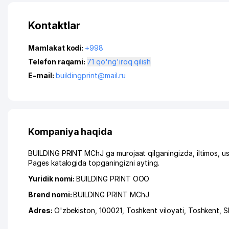
Kontaktlar
Mamlakat kodi:
+998
Telefon raqami:
71 qo'ng'iroq qilish
E-mail:
buildingprint@mail.ru
Kompaniya haqida
BUILDING PRINT MChJ ga murojaat qilganingizda, iltimos, u
Pages katalogida topganingizni ayting.
Yuridik nomi:
BUILDING PRINT ООО
Brend nomi:
BUILDING PRINT MChJ
Adres:
O'zbekiston, 100021,
Toshkent viloyati
,
Toshkent
,
S