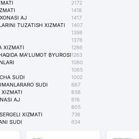
ZMATI
2172
IZMATI
1418
XONASI AJ
1417
ARINI TUZATISH XIZMATI
1407
1398
1378
 XIZMATI
1286
HAQIDA MA'LUMOT BYUROSI
1263
NLARI
1080
1065
ICHA SUDI
1002
TUMANLARARO SUDI
887
 XIZMATI
858
NASI AJ
818
805
SERGELI XIZMATI
738
ANI SUDI
634