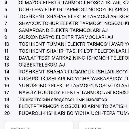
4
35
OLMAZOR ELEKTR TARMOG'I NOSOZLIKLARI XI
KOMPLEKS QIDIRUV EKSPEDITSIYASI MChJ
5
UCH-TEPA ELEKTR TARMOG'I NOSOZLIKLARI X
36
FERIDUN FASHION STYLE MChJ
6
TOSHKENT SHAHAR ELEKTR TARMOQLARI KOR
7
SHAYXONTOHUR ELEKTR TARMOG'I NOSOZLIKL
37
ELEGANT STUDY NODAVLAT TA'LIM MUASSASASI
8
SAMARQAND ELEKTR TARMOQLARI AJ
38
QORAKO'L ZIYO-NUR NODAVLAT TA'LIM MUASSASASI
9
SURXONDARYO ELEKTR TARMOQLARI AJ
10
TOSHKENT TUMANI ELEKTR TARMOG'I AVARIYA
39
O'ZDAVERLOYIHA DAVLAT ILM-LOYIHA INSTITUTI
11
TOSHKENT SHAHRI TASHKILOT TELEFONLARI 
12
DAVLAT TEST MARKAZINING ISHONCH TELEFO
40
ALFA-TOUR GROUP MChJ
13
O'ZBEKTELEKOM AJ
41
XADRA TENNIS KLUBI
14
TOSHKENT SHAHAR FUQAROLIK ISHLARI BO'Y
15
FUQAROLIK ISHLARI BO'YICHA YAKKASAROY 
42
OSON TEXNIK KREDIT MChJ
16
YUNUSOBOD ELEKTR TARMOG'I NOSOZLIKLARI
17
43
NAVOIY HUDUDIY ELEKTR TARMOQLARI KORXO
TOSHKENT SAVDO MARKAZI MChJ
18
Ташкентский следственный изолятор
44
SHUXRAT MAIN FOOD MChJ
19
ELEKTRTARMOG'I NOSOZLIKLARINI TO'ZATISH 
20
FUQAROLIK ISHLARI BO'YICHA UCH-TEPA TUM
45
DERMATOLOGIYA VA KOSMETOLOGIYA MChJ
46
TURKTURIZM OILAVIY KORXONASI