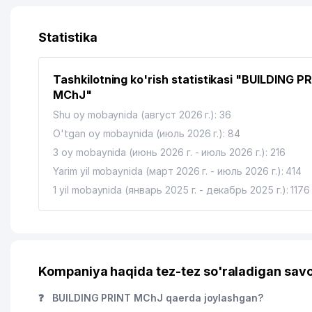
12
AMAL HOLDING MChJ
13
MULLAJANOV KAMRONBEK YAKKA TARTIBDAGI TADB
Statistika
14
DAVR BANK XUSUSIY AKSIYADORLIK TIJORAT BANK
Tashkilotning ko'rish statistikasi "BUILDING P
15
DORI-DARMON AK
MChJ"
16
HAMJIHAT KOMMUNAL SERVIS UY-JOY MULK SHIRKA
Shu oy mobaynida (август 2026 г.): 36
O'tgan oy mobaynida (июль 2026 г.): 84
17
DORI-DARMON MA'LUMOT XIZMATI AK
3 oy mobaynida (июнь 2026 г. - июль 2026 г.): 216
18
DIRECT CONSULTING MChJ
Yarim yil mobaynida (март 2026 г. - июль 2026 г.): 414
1 yil mobaynida (январь 2025 г. - декабрь 2025 г.): 1176
19
IPAK YO'LI AITB SHAYKHANTAHUR FILIALI
20
SPORT BEST MChJ
21
SUVSANOATFUQAROLI MChJ
Kompaniya haqida tez-tez so'raladigan savo
22
UZGIP MChJ
❓
BUILDING PRINT MChJ qaerda joylashgan?
23
AGROINNOVASIYA JAMGARMASI JAMOATCHILIK FON