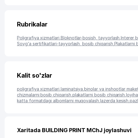
Rubrikalar
Poligrafiya xizmatlari
,
Bloknotlar-bosish, tayyorlash
,
Interer 
Sovg‘a sertifikatlari-tayyorlash, bosib chiqarish
,
Plakatlarni 
Kalit so'zlar
poligrafiya xizmatlari
,
laminatsiya
,
binolar va inshootlar maket
chizmalarni bosib chiqarish
,
plakatlarni bosib chiqarish
,
loyiha
katta formatdagi albomlarni muqovalash
,
lazerda kesish
,
pazl
Xaritada BUILDING PRINT MChJ joylashuvi