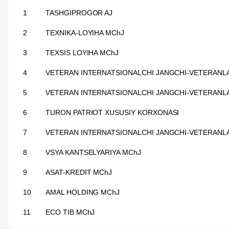
1
TASHGIPROGOR AJ
2
TEXNIKA-LOYIHA MChJ
3
TEXSIS LOYIHA MChJ
4
VETERAN INTERNATSIONALCHI JANGCHI-VETERANL
5
VETERAN INTERNATSIONALCHI JANGCHI-VETERANLA
6
TURON PATRIOT XUSUSIY KORXONASI
7
VETERAN INTERNATSIONALCHI JANGCHI-VETERANLA
8
VSYA KANTSELYARIYA MChJ
9
ASAT-KREDIT MChJ
10
AMAL HOLDING MChJ
11
ECO TIB MChJ