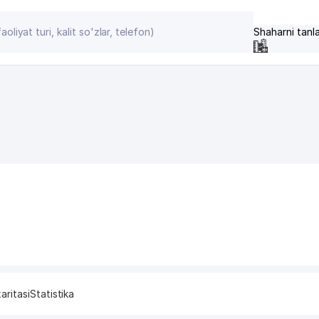
Shaharni tanl
aritasi
Statistika