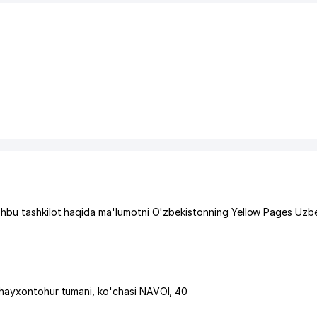
shbu tashkilot haqida ma'lumotni O'zbekistonning Yellow Pages Uzbe
hayxontohur tumani
,
ko'chasi NAVOI
, 40