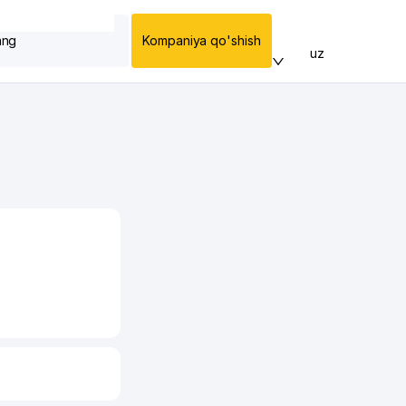
ang
Kompaniya qo'shish
uz