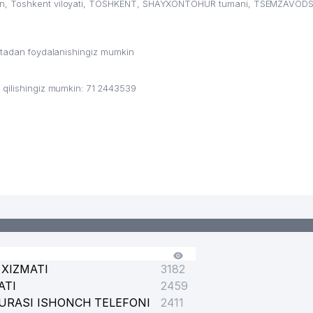
ton, Toshkent viloyati, TOSHKENT, SHAYXONTOHUR tumani, TSEMZAVOD
ritadan foydalanishingiz mumkin
 qilishingiz mumkin: 71 2443539
I
XIZMATI
3182
ATI
2459
URASI ISHONCH TELEFONI
2411