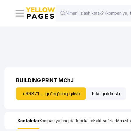
BUILDING PRINT MChJ
+99871 ... qo'ng'iroq qilish
Fikr qoldirish
Kontaktlar
Kompaniya haqida
Rubrikalar
Kalit so'zlar
Manzil x