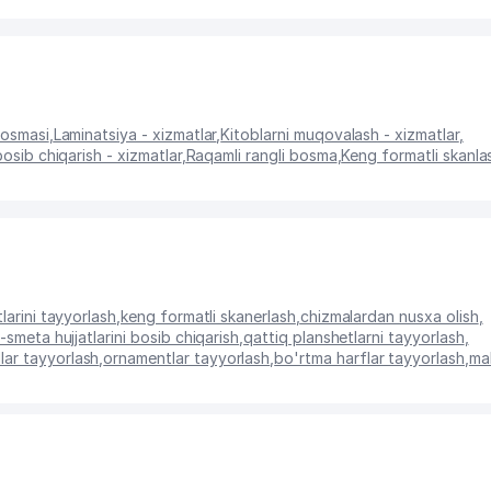
bosmasi
,
Laminatsiya - xizmatlar
,
Kitoblarni muqovalash - xizmatlar
,
bosib chiqarish - xizmatlar
,
Raqamli rangli bosma
,
Keng formatli skanla
larini tayyorlash
,
keng formatli skanerlash
,
chizmalardan nusxa olish
,
-smeta hujjatlarini bosib chiqarish
,
qattiq planshetlarni tayyorlash
,
lar tayyorlash
,
ornamentlar tayyorlash
,
bo'rtma harflar tayyorlash
,
ma