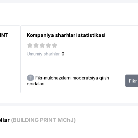
IRKOR
RINT
Kompaniya sharhlari statistikasi
TI
Umumiy sharhlar:
0
?
Fikr-mulohazalarni moderatsiya qilish
Fikr
qoidalari
llar
(BUILDING PRINT MChJ)
DI NODAVLAT NOTIJORAT MUASSASASI