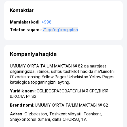
Kontaktlar
Mamlakat kodi:
+998
Telefon raqami:
71 qo'ng'iroq qilish
Kompaniya haqida
UMUMIY O'RTA TA'LIM MAKTABI № 82 ga murojaat
qilganingizda, iltimos, ushbu tashkilot haqida ma'lumotni
O'zbekistonning Yellow Pages Uzbekistan Yellow Pages
katalogida topganingizni ayting.
Yuridik nomi:
ОБЩЕОБРАЗОВАТЕЛЬНАЯ СРЕДНЯЯ
ШКОЛА № 82
Brend nomi:
UMUMIY O'RTA TA'LIM MAKTABI № 82
Adres:
O'zbekiston,
Toshkent viloyati
,
Toshkent
,
Shayxontohur tumani
,
daha CHORSU
, 1 А