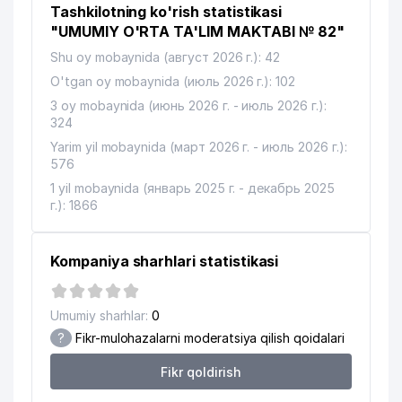
Tashkilotning ko'rish statistikasi
JAR O'ZBEKISTON RESPUBLIKASI
"UMUMIY O'RTA TA'LIM MAKTABI № 82"
ICHKI ISHLAR VAZIRLIGI TIBBIYOT
13
301 м
Shu oy mobaynida (август 2026 г.): 42
BOSHQARMASI QOSHIDAGI SPORT-
SOG'LOMLASHTIRISH KOMPLEKSI
O'tgan oy mobaynida (июль 2026 г.): 102
3 oy mobaynida (июнь 2026 г. - июль 2026 г.):
14
DOCTOR MALIK MChJ
301 м
324
Yarim yil mobaynida (март 2026 г. - июль 2026 г.):
15
OSTEN MIX MChJ
308 м
576
ADOLAT CHASHMASI ADVOKATLIK
1 yil mobaynida (январь 2025 г. - декабрь 2025
16
325 м
BYUROSI
г.): 1866
17
INTRAN SERVIS MChJ
329 м
Kompaniya sharhlari statistikasi
KO'KTOSH KOMMUNALCHI UY-JOY
18
331 м
MULK SHIRKATI
Umumiy sharhlar:
0
19
DEMO PHARM GROUP MChJ
335 м
?
Fikr-mulohazalarni moderatsiya qilish qoidalari
20
EL MUNDO TOUR MChJ
336 м
Fikr qoldirish
21
AL STOM PLYUS MChJ
340 м