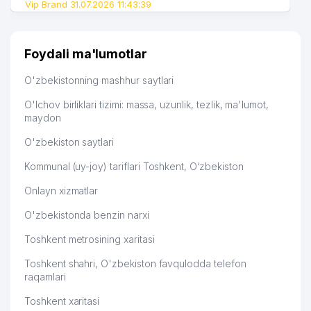
Vip Brand 31.07.2026 11:43:39
MARIONETTES MChJ
52
BASCONI LUX XUSUSIY KORXONASI
451 м
Foydali ma'lumotlar
53
NABIEV A.A XUSUSIY KORXONASI
454 м
O'zbekistonning mashhur saytlari
54
BEBETTO XUSUSIY KORXONASI
458 м
O'lchov birliklari tizimi: massa, uzunlik, tezlik, ma'lumot,
55
BBQ BARBEQUE BURGER MChJ
459 м
maydon
56
EYFEL PARFUM MChJ
462 м
O'zbekiston saytlari
Kommunal (uy-joy) tariflari Toshkent, O‘zbekiston
57
HAVOQAND PEOPLE MChJ
466 м
Onlayn xizmatlar
58
UNIVERSAL HOME MChJ
467 м
O'zbekistonda benzin narxi
BOLTAYEV DOSTON RUSTAM O'GLI
59
467 м
YAKKA TARTIBDAGI TADBIRKOR
Toshkent metrosining xaritasi
TOSHKENT BADIIY KERAMIKA
Toshkent shahri, O'zbekiston favqulodda telefon
60
468 м
EKSPEREMENTAL KOMBINATI
raqamlari
Toshkent xaritasi
61
URBAN RETAIL QK MChJ
468 м