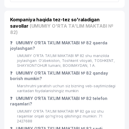
22
KAPITALBANK ATB FILIAL CHORSU
343 м
Kompaniya haqida tez-tez so'raladigan
23
PERFECT AVIA TOUR MChJ
353 м
savollar
(UMUMIY O'RTA TA'LIM MAKTABI №
24
DAVLAT FELD'EGER XIZMATI
358 м
82)
25
BUTSIFAL GROUP QK MChJ
363 м
❓
UMUMIY O'RTA TA'LIM MAKTABI № 82 qaerda
joylashgan?
26
ANGLESEY FOOD MChJ
365 м
UMUMIY O'RTA TA'LIM MAKTABI № 82 shu manzilda
joylashgan: O'zbekiston, Toshkent viloyati, TOSHKENT,
27
ROYAL CINEMA MChJ
377 м
SHAYXONTOHUR tumani, BOGIMAYDAN, 1 А.
❓
UMUMIY O'RTA TA'LIM MAKTABI № 82 qanday
YANGI IKROM KOMMUNALCHI UY-
borish mumkin?
28
407 м
JOY MULK SHIRKATI
Marshrutni yaratish uchun siz bizning veb-saytimizdagi
xaritadan foydalanishingiz mumkin
29
MINISO HOME MChJ
407 м
❓
UMUMIY O'RTA TA'LIM MAKTABI № 82 telefon
raqamlari?
BOWLING ELIT XUSUSIY
30
409 м
KORXONASI
UMUMIY O'RTA TA'LIM MAKTABI № 82 ga siz shu
raqamlar orqali qo’ng’iroq qilishingiz mumkin: 71
31
SAIDISLOMXOJA GROUP MChJ
414 м
2427688
❓
UMUMIY O'RTA TA'LIM MAKTABI № 82 sayti