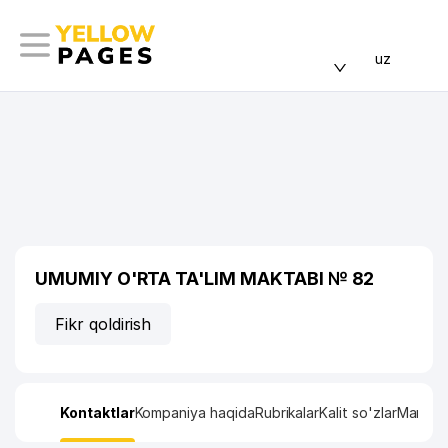
uz
UMUMIY O'RTA TA'LIM MAKTABI № 82
Fikr qoldirish
Kontaktlar
Kompaniya haqida
Rubrikalar
Kalit so'zlar
Manzil x