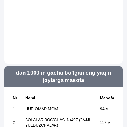
dan 1000 m gacha bo'lgan eng yaqin
joylarga masofa
№
Nomi
Masofa
1
HUR OMAD MChJ
94 м
BOLALAR BOG'CHASI №497 (JAJJI
2
117 м
YULDUZCHALAR)