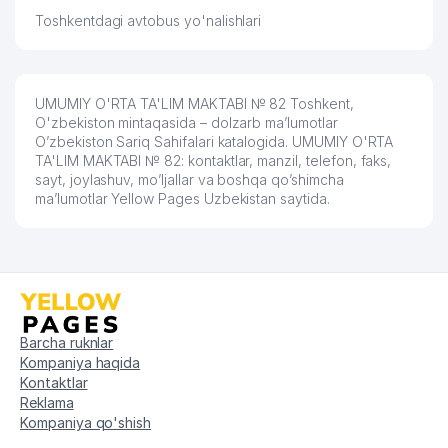
Toshkentdagi avtobus yo'nalishlari
62
SWEET MIRACLE MChJ
480 м
VALEEV A. A. YAKKA TARTIBDAGI
63
482 м
TADBIRKOR
UMUMIY O'RTA TA'LIM MAKTABI № 82 Toshkent,
O'zbekiston mintaqasida – dolzarb ma’lumotlar
64
BOLALAR BOG'CHASI №445
493 м
O’zbekiston Sariq Sahifalari katalogida. UMUMIY O'RTA
TA'LIM MAKTABI № 82: kontaktlar, manzil, telefon, faks,
65
EURO IMPEX TRANS MChJ
499 м
sayt, joylashuv, mo’ljallar va boshqa qo’shimcha
ma’lumotlar Yellow Pages Uzbekistan saytida.
66
WOODLINE ALLIANCE MChJ
506 м
67
AIR DAILN MChJ
514 м
UMUMIY O'RTA TA'LIM MAKTABI
68
528 м
№324
69
ZAFAR SHOD TAOM MChJ
535 м
Barcha ruknlar
Kompaniya haqida
70
ANGLESEY FOOD MChJ
537 м
Kontaktlar
Reklama
71
TECHNICAL PARK SERVICE MChJ
556 м
Kompaniya qo'shish