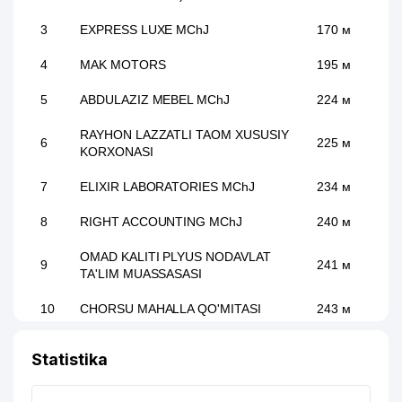
3
EXPRESS LUXE MChJ
170 м
4
MAK MOTORS
195 м
5
ABDULAZIZ MEBEL MChJ
224 м
RAYHON LAZZATLI TAOM XUSUSIY
6
225 м
KORXONASI
7
ELIXIR LABORATORIES MChJ
234 м
8
RIGHT ACCOUNTING MChJ
240 м
OMAD KALITI PLYUS NODAVLAT
9
241 м
TA'LIM MUASSASASI
10
CHORSU MAHALLA QO'MITASI
243 м
11
SIFAT PROFARM MChJ
249 м
Statistika
JORAHON KOMMUNALCHI UY-JOY
12
267 м
MULK SHIRKATI