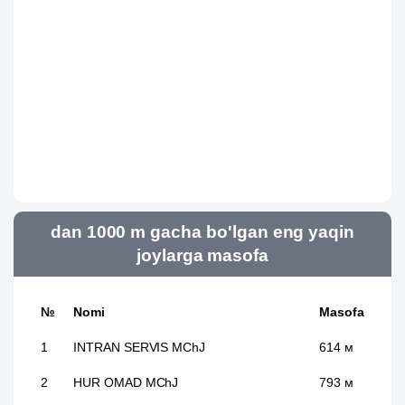
dan 1000 m gacha bo'lgan eng yaqin
joylarga masofa
№
Nomi
Masofa
1
INTRAN SERVIS MChJ
614 м
2
HUR OMAD MChJ
793 м