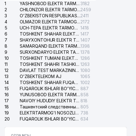
1
YASHNOBOD ELEKTR TARMOG'I NOSOZLIKLARI XIZMATI
3182
2
CHILONZOR ELEKTR TARMOG'I NOSOZLIK XIZMATI
2459
3
O'ZBEKISTON RESPUBLIKASI BOSH PROKURATURASI ISHONCH TELEFONI
2411
4
OLMAZOR ELEKTR TARMOG'I NOSOZLIKLARI XIZMATI
2172
5
UCH-TEPA ELEKTR TARMOG'I NOSOZLIKLARI XIZMATI
1418
6
TOSHKENT SHAHAR ELEKTR TARMOQLARI KORXONASI AJ
1417
7
SHAYXONTOHUR ELEKTR TARMOG'I NOSOZLIKLARINI TUZATISH XIZMATI
1407
8
SAMARQAND ELEKTR TARMOQLARI AJ
1398
9
SURXONDARYO ELEKTR TARMOQLARI AJ
1378
10
TOSHKENT TUMANI ELEKTR TARMOG'I AVARIYA XIZMATI
1286
11
TOSHKENT SHAHRI TASHKILOT TELEFONLARI HAQIDA MA'LUMOT BYUROSI
1263
12
DAVLAT TEST MARKAZINING ISHONCH TELEFONLARI
1080
13
O'ZBEKTELEKOM AJ
1065
14
TOSHKENT SHAHAR FUQAROLIK ISHLARI BO'YICHA SUDI
1002
15
FUQAROLIK ISHLARI BO'YICHA YAKKASAROY TUMANLARARO SUDI
887
16
YUNUSOBOD ELEKTR TARMOG'I NOSOZLIKLARI XIZMATI
858
17
NAVOIY HUDUDIY ELEKTR TARMOQLARI KORXONASI AJ
818
18
Ташкентский следственный изолятор
805
19
ELEKTRTARMOG'I NOSOZLIKLARINI TO'ZATISH SERGELI XIZMATI
738
20
FUQAROLIK ISHLARI BO'YICHA UCH-TEPA TUMANI SUDI
634
OZON MChJ