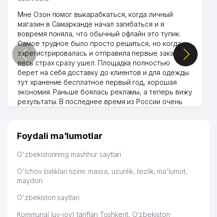
Мне Озон помог выкарабкаться, когда личный
магазин в Самарканде начал загибаться и я
вовремя поняла, что обычный офлайн это тупик.
Самое трудное было просто решиться, но когда
зарегистрировалась и отправила первые заказы,
весь страх сразу ушел. Площадка полностью
берет на себя доставку до клиентов и для одежды
тут хранение бесплатное первый год, хорошая
экономия. Раньше боялась рекламы, а теперь вижу
результаты. В последнее время из России очень
много заказывают, а вначале только по
Узбекистану брали, но вяло. Удалось раскрутиться,
дальше развиваюсь потихоньку😊
Foydali ma'lumotlar
Hamida 03.08.2026 12:45:39
O'zbekistonning mashhur saytlari
O'lchov birliklari tizimi: massa, uzunlik, tezlik, ma'lumot,
maydon
O'zbekiston saytlari
Kommunal (uy-joy) tariflari Toshkent, O‘zbekiston