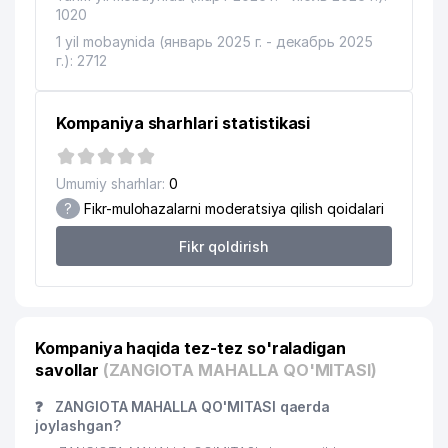
1020
1 yil mobaynida (январь 2025 г. - декабрь 2025
г.): 2712
Kompaniya sharhlari statistikasi
Umumiy sharhlar:
0
?
Fikr-mulohazalarni moderatsiya qilish qoidalari
Fikr qoldirish
Kompaniya haqida tez-tez so'raladigan
savollar
(ZANGIOTA MAHALLA QO'MITASI)
❓
ZANGIOTA MAHALLA QO'MITASI qaerda
joylashgan?