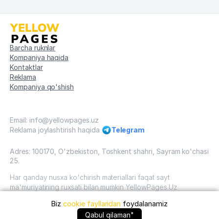
Barcha ruknlar
Kompaniya haqida
Kontaktlar
Reklama
Kompaniya qo'shish
Email: info@yellowpages.uz
Reklama joylashtirish haqida
Telegram
Adres: 100170, O'zbekiston, Toshkent shahri, Sayram ko'chasi
25.
Har qanday nusxa ko'chirish materiallari faqat sayt
ma'muriyatining ruxsati bilan mumkin YellowPages.Uz
Biz
cookie fayllaridan
foydalanamiz
O'zbekiston, 2009 - 2026 / O'zbekiston "sariq
sahifalar"mualliflik huquqi. Barcha huquqlar himoyalangan.
+99871 ... qo'ng'iroq qilish
Qabul qilaman"