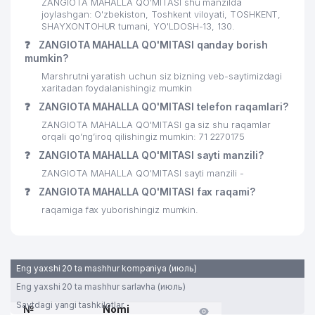
ZANGIOTA MAHALLA QO'MITASI shu manzilda
joylashgan: O'zbekiston, Toshkent viloyati, TOSHKENT,
SHAYXONTOHUR tumani, YO'LDOSH-13, 130.
❓
ZANGIOTA MAHALLA QO'MITASI qanday borish
mumkin?
Marshrutni yaratish uchun siz bizning veb-saytimizdagi
xaritadan foydalanishingiz mumkin
❓
ZANGIOTA MAHALLA QO'MITASI telefon raqamlari?
ZANGIOTA MAHALLA QO'MITASI ga siz shu raqamlar
orqali qo’ng’iroq qilishingiz mumkin: 71 2270175
❓
ZANGIOTA MAHALLA QO'MITASI sayti manzili?
ZANGIOTA MAHALLA QO'MITASI sayti manzili -
❓
ZANGIOTA MAHALLA QO'MITASI fax raqami?
raqamiga fax yuborishingiz mumkin.
Eng yaxshi 20 ta mashhur kompaniya (июль)
Eng yaxshi 20 ta mashhur sarlavha (июль)
Saytdagi yangi tashkilotlar
№
Nomi