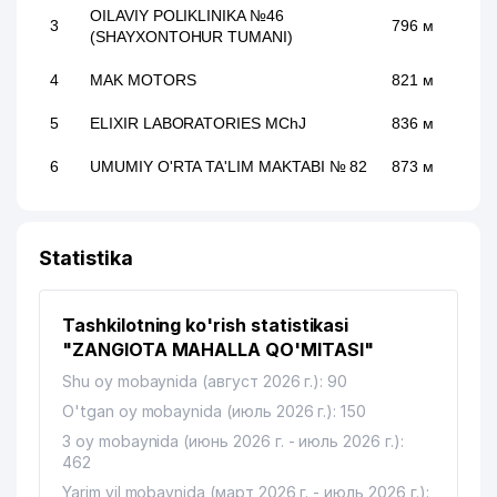
OILAVIY POLIKLINIKA №46
3
796 м
(SHAYXONTOHUR TUMANI)
4
MAK MOTORS
821 м
5
ELIXIR LABORATORIES MChJ
836 м
6
UMUMIY O'RTA TA'LIM MAKTABI № 82
873 м
Statistika
Tashkilotning ko'rish statistikasi
"ZANGIOTA MAHALLA QO'MITASI"
Shu oy mobaynida (август 2026 г.): 90
O'tgan oy mobaynida (июль 2026 г.): 150
3 oy mobaynida (июнь 2026 г. - июль 2026 г.):
462
Yarim yil mobaynida (март 2026 г. - июль 2026 г.):