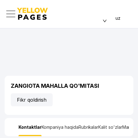
uz
ZANGIOTA MAHALLA QO'MITASI
Fikr qoldirish
Kontaktlar
Kompaniya haqida
Rubrikalar
Kalit so'zlar
Manzil x