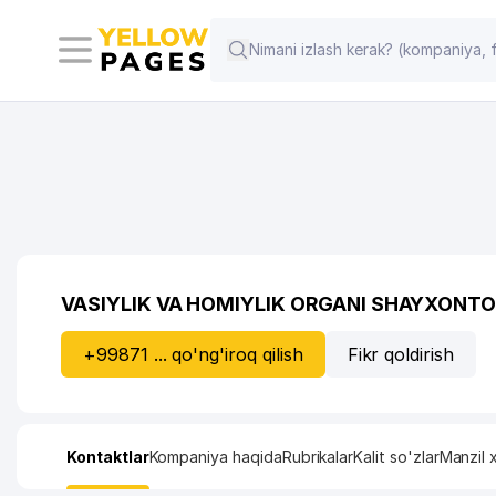
VASIYLIK VA HOMIYLIK ORGANI SHAYXONT
+99871 ... qo'ng'iroq qilish
Fikr qoldirish
Kontaktlar
Kompaniya haqida
Rubrikalar
Kalit so'zlar
Manzil x