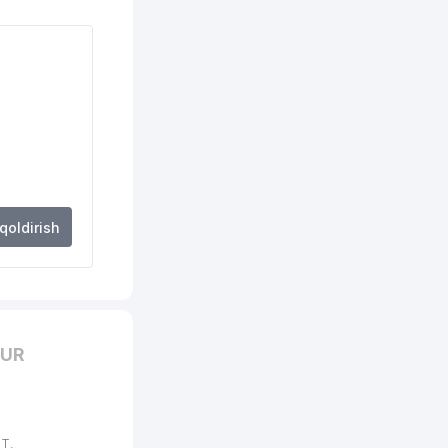
448 м
496 м
498 м
542 м
548 м
550 м
 qoldirish
561 м
577 м
582 м
HUR
606 м
652 м
NT,