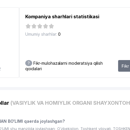
M MUASSASASI
Kompaniya sharhlari statistikasi
Umumiy sharhlar:
0
?
Fikr-mulohazalarni moderatsiya qilish
NOCHILIKNI RIVOJLANISH AGENTLIGI
Fikr
qoidalari
2
llar
(VASIYLIK VA HOMIYLIK ORGANI SHAYXONTO
N BO'LIMI qaerda joylashgan?
I shu manzilda joylashgan: O'zbekiston, Toshkent viloyati, TOSHKE