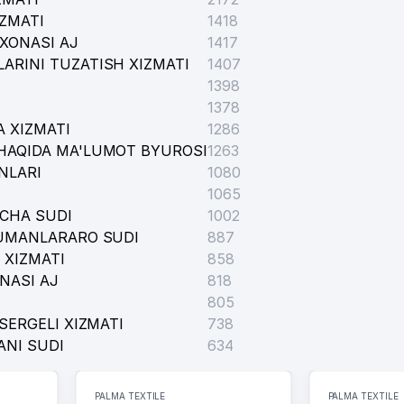
IZMATI
1418
XONASI AJ
1417
ARINI TUZATISH XIZMATI
1407
1398
1378
 XIZMATI
1286
HAQIDA MA'LUMOT BYUROSI
1263
NLARI
1080
1065
ICHA SUDI
1002
TUMANLARARO SUDI
887
 XIZMATI
858
NASI AJ
818
805
SERGELI XIZMATI
738
ANI SUDI
634
PALMA TEXTILE
PALMA TEXTILE