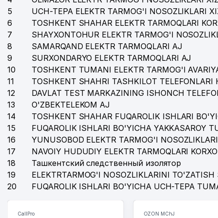
5
UCH-TEPA ELEKTR TARMOG'I NOSOZLIKLARI X
37
QOZOG'ISTON RESPUBLIKASI
6
TOSHKENT SHAHAR ELEKTR TARMOQLARI KOR
38
VSYA KANTSELYARIYA MChJ
7
SHAYXONTOHUR ELEKTR TARMOG'I NOSOZLIKL
8
SAMARQAND ELEKTR TARMOQLARI AJ
39
SHAYXONTOHUR TUMANI HOKIMIYATI
9
SURXONDARYO ELEKTR TARMOQLARI AJ
10
TOSHKENT TUMANI ELEKTR TARMOG'I AVARIYA
40
AMAL HOLDING MChJ
11
TOSHKENT SHAHRI TASHKILOT TELEFONLARI 
41
TOSHKENT TELEKANALI
12
DAVLAT TEST MARKAZINING ISHONCH TELEFO
13
O'ZBEKTELEKOM AJ
42
MIKROBIOLIGIYA ILMIY TADQIQOT INSTITUTI
14
TOSHKENT SHAHAR FUQAROLIK ISHLARI BO'Y
15
FUQAROLIK ISHLARI BO'YICHA YAKKASAROY 
43
URAMA KULCHA MChJ
16
YUNUSOBOD ELEKTR TARMOG'I NOSOZLIKLARI
44
RESPUBLIKA TELERADIOMARKAZI DUK
17
NAVOIY HUDUDIY ELEKTR TARMOQLARI KORXO
18
Ташкентский следственный изолятор
45
ALISHER NAVOIY NOMIDAGI ADABIYOT MUZEYI
19
ELEKTRTARMOG'I NOSOZLIKLARINI TO'ZATISH 
46
SHIRIN SHAXLO XUSUSIY KORXONASI
20
FUQAROLIK ISHLARI BO'YICHA UCH-TEPA TUM
CallPro
OZON MChJ