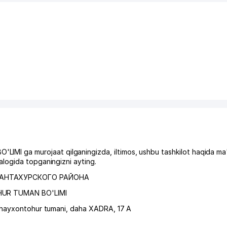
 ga murojaat qilganingizda, iltimos, ushbu tashkilot haqida ma
logida topganingizni ayting.
ХАНТАХУРСКОГО РАЙОНА
HUR TUMAN BO'LIMI
hayxontohur tumani
,
daha XADRA
, 17 A