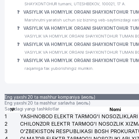
25
EL JANNAT MANZURAXON XUSUSIY KORXONASI
SHAYXONTOHUR tumani, UTESHBEKOV, 100021, 17 A.
❓
VASIYLIK VA HOMIYLIK ORGANI SHAYXONTOHUR TUMA
26
TURKTURIZM OILAVIY KORXONASI
Marshrutni yaratish uchun siz bizning veb-saytimizdagi xa
27
O'ZBEK DAVLAT DRAMA TEATRI
❓
VASIYLIK VA HOMIYLIK ORGANI SHAYXONTOHUR TUMAN
VASIYLIK VA HOMIYLIK ORGANI SHAYXONTOHUR TUMAN BO'LIMI
28
KUDRAT STOMADENT MChJ
❓
VASIYLIK VA HOMIYLIK ORGANI SHAYXONTOHUR TUMAN
29
DAVR BANK XUSUSIY AKSIYADORLIK TIJORAT BANK
VASIYLIK VA HOMIYLIK ORGANI SHAYXONTOHUR TUMAN BO'LI
❓
VASIYLIK VA HOMIYLIK ORGANI SHAYXONTOHUR TUMA
30
O‘ZBEKISTON XALQQARO ISLOM AKADEMIYASI AKAD
raqamiga fax yuborishingiz mumkin.
31
WEB MEDIA GROUP MChJ
32
LABORATOIRE INNOTECH INTERNATIONAL VAKOLA
Eng yaxshi 20 ta mashhur kompaniya (июль)
33
O'ZBEKISTON YOSHLAR TEATRI
Eng yaxshi 20 ta mashhur sarlavha (июль)
Saytdagi yangi tashkilotlar
№
Nomi
34
VETERAN INTERNATSIONALCHI JANGCHI-VETERANLA
1
YASHNOBOD ELEKTR TARMOG'I NOSOZLIKLARI 
2
CHILONZOR ELEKTR TARMOG'I NOSOZLIK XIZM
35
ABN-MB QK MChJ
3
O'ZBEKISTON RESPUBLIKASI BOSH PROKURAT
36
BUILDING PRINT MChJ
4
OLMAZOR ELEKTR TARMOG'I NOSOZLIKLARI XI