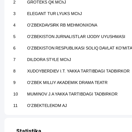
2
GROTEKS QK MChJ
3
ELEGANT TUR LYUKS MChJ
4
O'ZBEKDAVSIRK RB MEHMONXONA
5
O'ZBEKISTON JURNALISTLAR IJODIY UYUSHMASI
6
O'ZBEKISTON RESPUBLIKASI SOLIQ DAVLAT KO'MITA
7
DILDORA STYLE MChJ
8
XUDOYBERDIEV I.T. YAKKA TARTIBDAGI TADBIRKOR
9
O'ZBEK MILLIY AKADEMIK DRAMA TEATR
10
MUMINOV J.A YAKKA TARTIBDAGI TADBIRKOR
11
O'ZBEKTELEKOM AJ
12
DAVLAT YOSH TOMOSHABINLAR TEATRI
13
SHARQ TELEKOM QK MChJ
Statistika