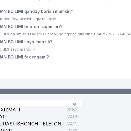
N BO'LIMI qanday borish mumkin?
ritadan foydalanishingiz mumkin
 BO'LIMI telefon raqamlari?
 ga siz shu raqamlar orqali qo’ng’iroq qilishingiz mumkin: 71 24465
 BO'LIMI sayti manzili?
MI sayti manzili -
N BO'LIMI fax raqami?
EMIK LITSEYI
TXONA
R TASHKENT VILOYATI BIRLASHMASI
XIZMATI
3182
ATI
2459
URASI ISHONCH TELEFONI
2411
ZMATI
2172