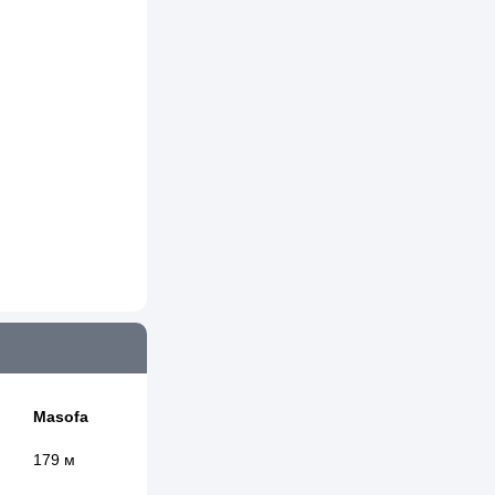
Masofa
179 м