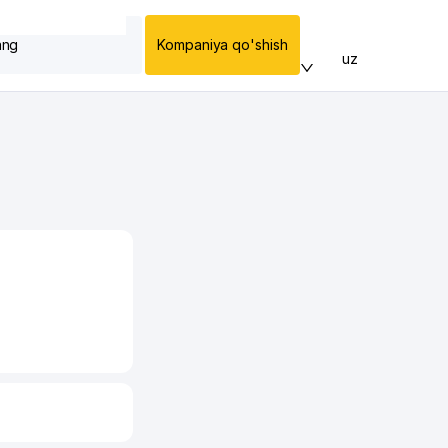
ang
Kompaniya qo'shish
uz