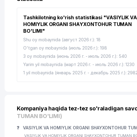
14
GLOBAL EDUCATION ENTERPRISE NODAVLAT TA'LI
Tashkilotning ko'rish statistikasi "VASIYLIK VA
15
DORI-DARMON HCP MChJ
HOMIYLIK ORGANI SHAYXONTOHUR TUMAN
BO'LIMI"
16
O'ZBEK DAVLAT SIRKI RB
Shu oy mobaynida (август 2026 г.): 18
17
O'ZBEKISTON RESPUBLIKASI QURILISH VAZIRLIGI
O'tgan oy mobaynida (июль 2026 г.): 198
18
3 oy mobaynida (июнь 2026 г. - июль 2026 г.): 540
KIMYOTRANS MChJ
Yarim yil mobaynida (март 2026 г. - июль 2026 г.): 1230
19
ALKORAT VA TAMAKI BOZORINI TARTIB BERISH VA V
1 yil mobaynida (январь 2025 г. - декабрь 2025 г.): 298
20
GULSHAN STOM XUSUSIY KORXONASI
21
INOVA SOLUTION MChJ
22
BURGAZSTROYSERVIS MChJ
Kompaniya haqida tez-tez so'raladigan savo
TUMAN BO'LIMI)
23
GIDROMAXSUSQURILISH AJ
24
❓
VASIYLIK VA HOMIYLIK ORGANI SHAYXONTOHUR TUMA
KAFOLAT AJ TOSHKENT SHAHRI FILIALI
VASIYLIK VA HOMIYLIK ORGANI SHAYXONTOHUR TUMAN BO'LIM