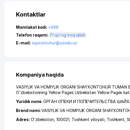
Kontaktlar
Mamlakat kodi:
+998
Telefon raqami:
71 qo'ng'iroq qilish
E-mail:
sayxontohur@uzedu.uz
Kompaniya haqida
VASIYLIK VA HOMIYLIK ORGANI SHAYXONTOHUR TUMAN BO'LIMI
O'zbekistonning Yellow Pages Uzbekistan Yellow Pages kata
Yuridik nomi:
ОРГАН ОПЕКИ И ПОПЕЧИТЕЛЬСТВА ШАЙ
Brend nomi:
VASIYLIK VA HOMIYLIK ORGANI SHAYXONTO
Adres:
O'zbekiston, 100021,
Toshkent viloyati
,
Toshkent
,
S