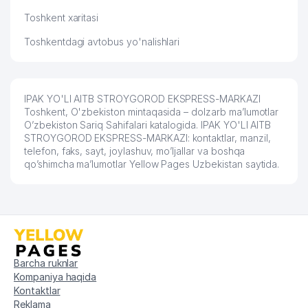
Toshkent xaritasi
Toshkentdagi avtobus yo'nalishlari
IPAK YO'LI AITB STROYGOROD EKSPRESS-MARKAZI
Toshkent, O'zbekiston mintaqasida – dolzarb ma’lumotlar
O’zbekiston Sariq Sahifalari katalogida. IPAK YO'LI AITB
STROYGOROD EKSPRESS-MARKAZI: kontaktlar, manzil,
telefon, faks, sayt, joylashuv, mo’ljallar va boshqa
qo’shimcha ma’lumotlar Yellow Pages Uzbekistan saytida.
Barcha ruknlar
Kompaniya haqida
Kontaktlar
Reklama