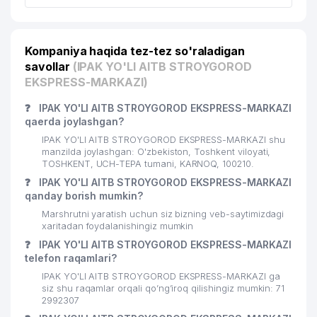
MUMINOV J.A YAKKA TARTIBDAGI
22
682 м
TADBIRKOR
Kompaniya haqida tez-tez so'raladigan
DAVLAT YOSH TOMOSHABINLAR
savollar
(IPAK YO'LI AITB STROYGOROD
23
695 м
TEATRI
EKSPRESS-MARKAZI)
24
VSYA KANTSELYARIYA MChJ
728 м
❓
IPAK YO'LI AITB STROYGOROD EKSPRESS-MARKAZI
qaerda joylashgan?
25
DORI-DARMON HCP MChJ
741 м
IPAK YO'LI AITB STROYGOROD EKSPRESS-MARKAZI shu
manzilda joylashgan: O'zbekiston, Toshkent viloyati,
26
AMAL HOLDING MChJ
745 м
TOSHKENT, UCH-TEPA tumani, KARNOQ, 100210.
❓
IPAK YO'LI AITB STROYGOROD EKSPRESS-MARKAZI
27
ABN-MB QK MChJ
758 м
qanday borish mumkin?
Marshrutni yaratish uchun siz bizning veb-saytimizdagi
GULSHAN STOM XUSUSIY
28
791 м
xaritadan foydalanishingiz mumkin
KORXONASI
❓
IPAK YO'LI AITB STROYGOROD EKSPRESS-MARKAZI
O'ZBEKISTON RESPUBLIKASI
telefon raqamlari?
29
804 м
QURILISH VAZIRLIGI
IPAK YO'LI AITB STROYGOROD EKSPRESS-MARKAZI ga
siz shu raqamlar orqali qo’ng’iroq qilishingiz mumkin: 71
ALKORAT VA TAMAKI BOZORINI
2992307
30
TARTIB BERISH VA VNOCHILIKNI
812 м