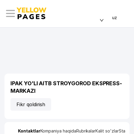
uz
IPAK YO'LI AITB STROYGOROD EKSPRESS-
MARKAZI
Fikr qoldirish
Kontaktlar
Kompaniya haqida
Rubrikalar
Kalit so'zlar
Statisti