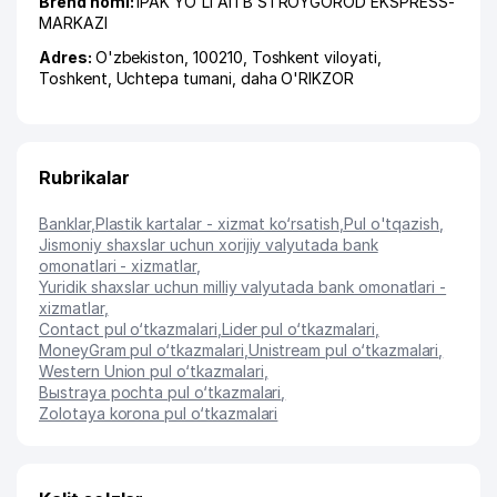
Brend nomi:
IPAK YO'LI AITB STROYGOROD EKSPRESS-
MARKAZI
Adres:
O'zbekiston, 100210,
Toshkent viloyati
,
Toshkent
,
Uchtepa tumani
,
daha O'RIKZOR
Rubrikalar
Banklar
,
Plastik kartalar - xizmat ko‘rsatish
,
Pul o'tqazish
,
Jismoniy shaxslar uchun xorijiy valyutada bank
omonatlari - xizmatlar
,
Yuridik shaxslar uchun milliy valyutada bank omonatlari -
xizmatlar
,
Contact pul o‘tkazmalari
,
Lider pul o‘tkazmalari
,
MoneyGram pul o‘tkazmalari
,
Unistream pul o‘tkazmalari
,
Western Union pul o‘tkazmalari
,
Bыstraya pochta pul o‘tkazmalari
,
Zolotaya korona pul o‘tkazmalari