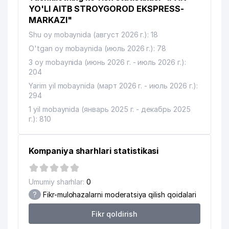
O'ZBEKISTON JURNALISTLAR IJODIY
YO'LI AITB STROYGOROD EKSPRESS-
13
512 м
UYUSHMASI
MARKAZI"
Shu oy mobaynida (август 2026 г.): 18
EL JANNAT MANZURAXON XUSUSIY
14
515 м
KORXONASI
O'tgan oy mobaynida (июль 2026 г.): 78
3 oy mobaynida (июнь 2026 г. - июль 2026 г.):
DAVR BANK XUSUSIY AKSIYADORLIK
15
545 м
204
TIJORAT BANK
Yarim yil mobaynida (март 2026 г. - июль 2026 г.):
294
O'ZBEKISTON RESPUBLIKASI SOLIQ
16
591 м
DAVLAT KO'MITASI
1 yil mobaynida (январь 2025 г. - декабрь 2025
г.): 810
VETERAN INTERNATSIONALCHI
17
JANGCHI-VETERANLAR TASHKENT
604 м
VILOYATI BIRLASHMASI
Kompaniya sharhlari statistikasi
18
SHARQ TELEKOM QK MChJ
632 м
Umumiy sharhlar:
0
19
KUDRAT STOMADENT MChJ
645 м
?
Fikr-mulohazalarni moderatsiya qilish qoidalari
20
BUILDING PRINT MChJ
670 м
Fikr qoldirish
21
O'ZBEKTELEKOM AJ
681 м