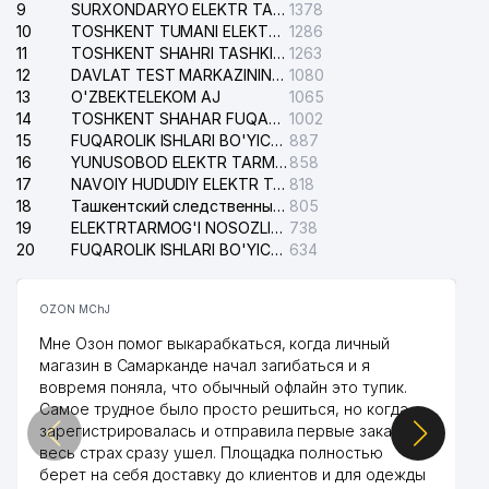
9
SURXONDARYO ELEKTR TARMOQLARI AJ
1378
P.BENKOV NOMIDAGI RESPUBLIKA
10
TOSHKENT TUMANI ELEKTR TARMOG'I AVARIYA XIZMATI
1286
39
IXTISOSLASHTIRILGAN RASSOMLIK
977 м
11
TOSHKENT SHAHRI TASHKILOT TELEFONLARI HAQIDA MA'LUMOT BYUROSI
1263
MAKTABI
12
DAVLAT TEST MARKAZINING ISHONCH TELEFONLARI
1080
13
O'ZBEKTELEKOM AJ
1065
O‘ZBEKISTON XALQQARO ISLOM
14
TOSHKENT SHAHAR FUQAROLIK ISHLARI BO'YICHA SUDI
1002
40
979 м
AKADEMIYASI AKADEMIK LITSEYI
15
FUQAROLIK ISHLARI BO'YICHA YAKKASAROY TUMANLARARO SUDI
887
16
YUNUSOBOD ELEKTR TARMOG'I NOSOZLIKLARI XIZMATI
858
41
QOZOG'ISTON RESPUBLIKASI
995 м
17
NAVOIY HUDUDIY ELEKTR TARMOQLARI KORXONASI AJ
818
18
Ташкентский следственный изолятор
805
19
ELEKTRTARMOG'I NOSOZLIKLARINI TO'ZATISH SERGELI XIZMATI
738
20
FUQAROLIK ISHLARI BO'YICHA UCH-TEPA TUMANI SUDI
634
OZON MChJ
Мне Озон помог выкарабкаться, когда личный
магазин в Самарканде начал загибаться и я
вовремя поняла, что обычный офлайн это тупик.
Самое трудное было просто решиться, но когда
зарегистрировалась и отправила первые заказы,
весь страх сразу ушел. Площадка полностью
берет на себя доставку до клиентов и для одежды