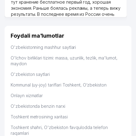
тут хранение бесплатное первый год, хорошая
экономия. Раньше боялась рекламы, а теперь вижу
результаты. В последнее время из России очень
много заказывают, а вначале только по
Узбекистану брали, но вяло. Удалось раскрутиться,
дальше развиваюсь потихоньку😊
Foydali ma'lumotlar
Hamida 03.08.2026 12:45:39
O'zbekistonning mashhur saytlari
O'lchov birliklari tizimi: massa, uzunlik, tezlik, ma'lumot,
maydon
O'zbekiston saytlari
Kommunal (uy-joy) tariflari Toshkent, O‘zbekiston
Onlayn xizmatlar
O'zbekistonda benzin narxi
Toshkent metrosining xaritasi
Toshkent shahri, O'zbekiston favqulodda telefon
raqamlari