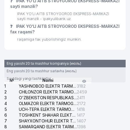
❓
IPAK YO'LI AITB STROYGOROD EKSPRESS-MARKAZI
RIVOJLANISH AGENTLIGI
sayti manzili?
31
IPAK YO'LI AITB STROYGOROD EKSPRESS-MARKAZI
WEB MEDIA GROUP MChJ
821 м
sayti manzili - ipakyulibank.uz
32
INOVA SOLUTION MChJ
829 м
❓
IPAK YO'LI AITB STROYGOROD EKSPRESS-MARKAZI
fax raqami?
KAFOLAT AJ TOSHKENT SHAHRI
33
843 м
raqamiga fax yuborishingiz mumkin.
FILIALI
34
BURGAZSTROYSERVIS MChJ
844 м
Eng yaxshi 20 ta mashhur kompaniya (июль)
35
GIDROMAXSUSQURILISH AJ
864 м
Eng yaxshi 20 ta mashhur sarlavha (июль)
O'ZBEKISTON
Saytdagi yangi tashkilotlar
№
Nomi
TELEKOMMUNIKATSIYA
36
895 м
1
YASHNOBOD ELEKTR TARMOG'I NOSOZLIKLARI XIZMATI
3182
TARMOQLARINI BOSHQARISH
2
CHILONZOR ELEKTR TARMOG'I NOSOZLIK XIZMATI
2459
RESPUBLIKA MARKAZI DUK
3
O'ZBEKISTON RESPUBLIKASI BOSH PROKURATURASI ISHONCH TELEFONI
2411
4
OLMAZOR ELEKTR TARMOG'I NOSOZLIKLARI XIZMATI
2172
LABORATOIRE INNOTECH
37
939 м
5
UCH-TEPA ELEKTR TARMOG'I NOSOZLIKLARI XIZMATI
1418
INTERNATIONAL VAKOLATXONA
6
TOSHKENT SHAHAR ELEKTR TARMOQLARI KORXONASI AJ
1417
7
IRGASHEV B.B. YAKKA TARTIBDAGI
SHAYXONTOHUR ELEKTR TARMOG'I NOSOZLIKLARINI TUZATISH XIZMATI
1407
38
965 м
TADBIRKOR
8
SAMARQAND ELEKTR TARMOQLARI AJ
1398