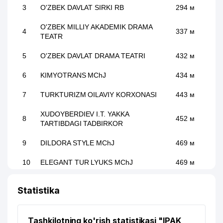
3
O'ZBEK DAVLAT SIRKI RB
294 м
O'ZBEK MILLIY AKADEMIK DRAMA
4
337 м
TEATR
5
O'ZBEK DAVLAT DRAMA TEATRI
432 м
6
KIMYOTRANS MChJ
434 м
7
TURKTURIZM OILAVIY KORXONASI
443 м
XUDOYBERDIEV I.T. YAKKA
8
452 м
TARTIBDAGI TADBIRKOR
9
DILDORA STYLE MChJ
469 м
10
ELEGANT TUR LYUKS MChJ
469 м
11
GROTEKS QK MChJ
489 м
Statistika
GLOBAL EDUCATION ENTERPRISE
12
497 м
NODAVLAT TA'LIM MUASSASASI
Tashkilotning ko'rish statistikasi "IPAK