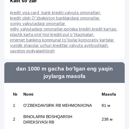
Kalit so'zlar
kredit
,
visa card
,
bank krediti
,
valyuta omonatlari
,
kredit olish
,
O'zbekiston banklaridagi omonatlar
,
xorijiy valyutadagi omonatlar
,
milliy valyutadagi omonatlar
,
ipoteka krediti
,
kredit kartasi
,
plastik karta
,
iste'mol krediti
,
pul o'tkazmalari
,
internet banking
,
kommunal to'lovlar
,
korporativ kartalar
,
yuridik shaxslar uchun kreditlar
,
valyuta ayirboshlash
,
savdoni moliyalashtirish
dan 1000 m gacha bo'lgan eng yaqin
joylarga masofa
№
Nomi
Masofa
1
O'ZBEKDAVSIRK RB MEHMONXONA
81 м
BINOLARNI BOSHQARISH
2
238 м
DIREKSIYASI RB