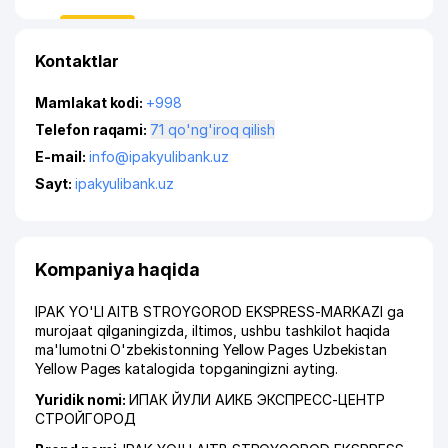
Kontaktlar
Mamlakat kodi:
+998
Telefon raqami:
71 qo'ng'iroq qilish
E-mail:
info@ipakyulibank.uz
Sayt:
ipakyulibank.uz
Kompaniya haqida
IPAK YO'LI AITB STROYGOROD EKSPRESS-MARKAZI ga
murojaat qilganingizda, iltimos, ushbu tashkilot haqida
ma'lumotni O'zbekistonning Yellow Pages Uzbekistan
Yellow Pages katalogida topganingizni ayting.
Yuridik nomi:
ИПАК ЙУЛИ АИКБ ЭКСПРЕСС-ЦЕНТР
СТРОЙГОРОД