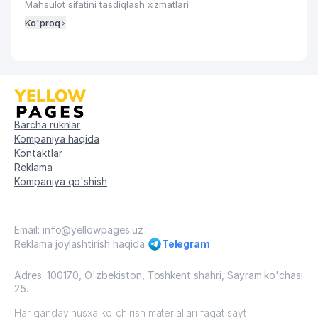
Mahsulot sifatini tasdiqlash xizmatlari
Ko'proq
Barcha ruknlar
Kompaniya haqida
Kontaktlar
Reklama
Kompaniya qo'shish
Email: info@yellowpages.uz
Reklama joylashtirish haqida
Telegram
Adres: 100170, O'zbekiston, Toshkent shahri, Sayram ko'chasi
25.
Har qanday nusxa ko'chirish materiallari faqat sayt