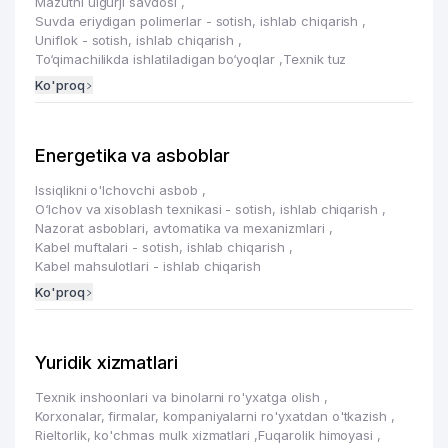
Mazutni ulgurji savdosi
,
Suvda eriydigan polimerlar - sotish, ishlab chiqarish
,
Uniflok - sotish, ishlab chiqarish
,
To‘qimachilikda ishlatiladigan bo‘yoqlar
,
Texnik tuz
Ko'proq
Energetika va asboblar
Issiqlikni o'lchovchi asbob
,
O‘lchov va xisoblash texnikasi - sotish, ishlab chiqarish
,
Nazorat asboblari, avtomatika va mexanizmlari
,
Kabel muftalari - sotish, ishlab chiqarish
,
Kabel mahsulotlari - ishlab chiqarish
Ko'proq
Yuridik xizmatlari
Texnik inshoonlari va binolarni ro'yxatga olish
,
Korxonalar, firmalar, kompaniyalarni ro'yxatdan o'tkazish
,
Rieltorlik, ko'chmas mulk xizmatlari
,
Fuqarolik himoyasi
,