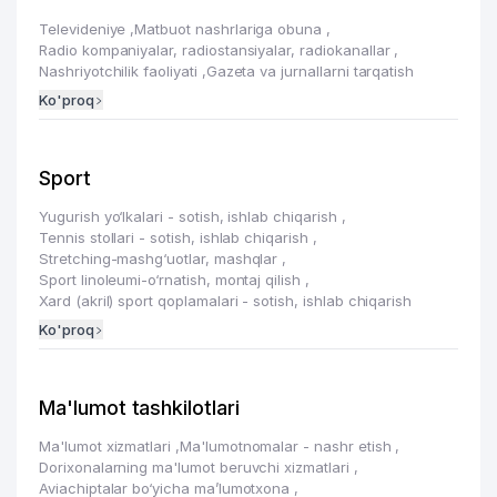
Televideniye
,
Matbuot nashrlariga obuna
,
Radio kompaniyalar, radiostansiyalar, radiokanallar
,
Nashriyotchilik faoliyati
,
Gazeta va jurnallarni tarqatish
Ko'proq
Sport
Yugurish yo‘lkalari - sotish, ishlab chiqarish
,
Tennis stollari - sotish, ishlab chiqarish
,
Stretching-mashg‘uotlar, mashqlar
,
Sport linoleumi-o‘rnatish, montaj qilish
,
Xard (akril) sport qoplamalari - sotish, ishlab chiqarish
Ko'proq
Ma'lumot tashkilotlari
Ma'lumot xizmatlari
,
Ma'lumotnomalar - nashr etish
,
Dorixonalarning ma'lumot beruvchi xizmatlari
,
Aviachiptalar bo‘yicha ma’lumotxona
,