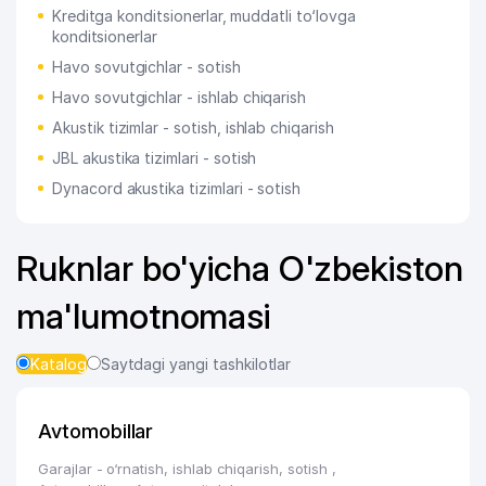
Kreditga konditsionerlar, muddatli to‘lovga
konditsionerlar
Havo sovutgichlar - sotish
Havo sovutgichlar - ishlab chiqarish
Akustik tizimlar - sotish, ishlab chiqarish
JBL akustika tizimlari - sotish
Dynacord akustika tizimlari - sotish
Ruknlar bo'yicha O'zbekiston
ma'lumotnomasi
Katalog
Saytdagi yangi tashkilotlar
Avtomobillar
Garajlar - o‘rnatish, ishlab chiqarish, sotish
,