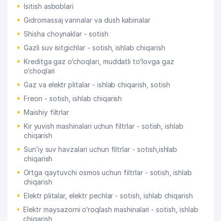
Isitish asboblari
Gidromassaj vannalar va dush kabinalar
Shisha choynaklar - sotish
Gazli suv isitgichlar - sotish, ishlab chiqarish
Kreditga gaz o‘choqlari, muddatli to‘lovga gaz
o‘choqlari
Gaz va elektr plitalar - ishlab chiqarish, sotish
Freon - sotish, ishlab chiqarish
Maishiy filtrlar
Kir yuvish mashinalari uchun filtrlar - sotish, ishlab
chiqarish
Sun’iy suv havzalari uchun filtrlar - sotish,ishlab
chiqarish
Ortga qaytuvchi osmos uchun filtrlar - sotish, ishlab
chiqarish
Elektr plitalar, elektr pechlar - sotish, ishlab chiqarish
Elektr maysazorni o‘roqlash mashinalari - sotish, ishlab
chiqarish