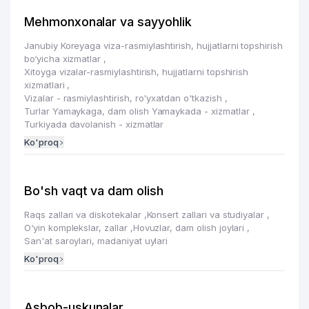
Mehmonxonalar va sayyohlik
Janubiy Koreyaga viza-rasmiylashtirish, hujjatlarni topshirish
bo‘yicha xizmatlar
,
Xitoyga vizalar-rasmiylashtirish, hujjatlarni topshirish
xizmatlari
,
Vizalar - rasmiylashtirish, ro'yxatdan o'tkazish
,
Turlar Yamaykaga, dam olish Yamaykada - xizmatlar
,
Turkiyada davolanish - xizmatlar
Ko'proq
Bo'sh vaqt va dam olish
Raqs zallari va diskotekalar
,
Konsert zallari va studiyalar
,
O‘yin komplekslar, zallar
,
Hovuzlar, dam olish joylari
,
San'at saroylari, madaniyat uylari
Ko'proq
Asbob-uskunalar