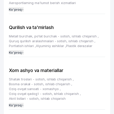
Aeroportlarning ma'lumot berish xizmatlari
Ko'proq
Qurilish va ta'mirlash
Metall burchak, po‘lat burchak - sotish, ishlab chiqarish
,
Quruq qurilish aralashmalari - sotish, ishlab chiqarish
,
Portlatish ishlari
,
Alyuminiy eshiklar
,
Plastik derazalar
Ko'proq
Xom ashyo va materiallar
Shatak troslari - sotish, ishlab chiqarish
,
Bosma orakal - sotish, ishlab chiqarish
,
Oziq-ovqat sanoati - xomashyo
,
Oziq-ovqat qadog‘i - sotish, ishlab chiqarish
,
Akril listlari - sotish, ishlab chiqarish
Ko'proq