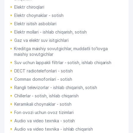
Elektr chiroqlari
Elektr choynaklar - sotish
Elektr isitish asboblari
Elektr mollari - ishlab chiqarish, sotish
Gaz va elektr suv isitgichlari
Kreditga maishiy sovutgichlar, muddatli to‘lovga
maishiy sovutgichlar
Suv uchun lappakli filtrlar - sotish, ishlab chiqarish
DECT radiotelefonlari - sotish
Commax domofonlari - sotish
Rangli televizorlar - ishlab chiqarish, sotish
Chillerlar - sotish, ishlab chiqarish
Keramikali choynaklar - sotish
Fon ovozi uchun ovoz tizimlari
Audio va video texnika - sotish
Audio va video texnika - ishlab chiqarish