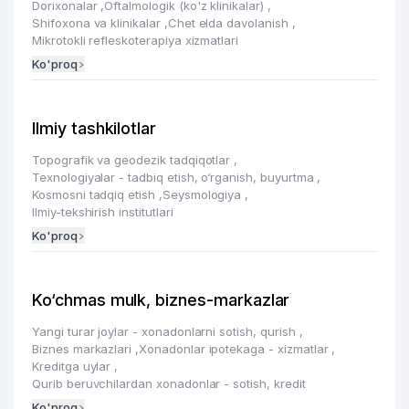
Dorixonalar
,
Oftalmologik (ko'z klinikalar)
,
Shifoxona va klinikalar
,
Chet elda davolanish
,
Mikrotokli refleskoterapiya xizmatlari
Ko'proq
Ilmiy tashkilotlar
Topografik va geodezik tadqiqotlar
,
Texnologiyalar - tadbiq etish, o‘rganish, buyurtma
,
Kosmosni tadqiq etish
,
Seysmologiya
,
Ilmiy-tekshirish institutlari
Ko'proq
Ko‘chmas mulk, biznes-markazlar
Yangi turar joylar - xonadonlarni sotish, qurish
,
Biznes markazlari
,
Xonadonlar ipotekaga - xizmatlar
,
Kreditga uylar
,
Qurib beruvchilardan xonadonlar - sotish, kredit
Ko'proq