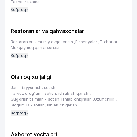
Tashqi reklama
Ko'proq
Restoranlar va qahvaxonalar
Restoranlar
,
Umumiy ovqatlanish
,
Pisseriyalar
,
Fitobarlar
,
Muzqaymoq qahvaxonasi
Ko'proq
Qishloq xo'jaligi
Jun - tayyorlash, sotish
,
Tarvuz urug‘lari - sotish, ishlab chiqarish
,
Sug‘orish tizimlari - sotish, ishlab chiqraish
,
Uzumchilik
,
Biogumus - sotish, ishlab chiqarish
Ko'proq
Axborot vositalari