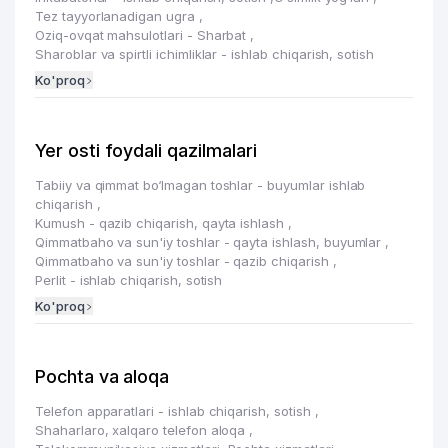
Tez tayyorlanadigan ugra
,
Oziq-ovqat mahsulotlari - Sharbat
,
Sharoblar va spirtli ichimliklar - ishlab chiqarish, sotish
Ko'proq
Yer osti foydali qazilmalari
Tabiiy va qimmat bo‘lmagan toshlar - buyumlar ishlab
chiqarish
,
Kumush - qazib chiqarish, qayta ishlash
,
Qimmatbaho va sun'iy toshlar - qayta ishlash, buyumlar
,
Qimmatbaho va sun'iy toshlar - qazib chiqarish
,
Perlit - ishlab chiqarish, sotish
Ko'proq
Pochta va aloqa
Telefon apparatlari - ishlab chiqarish, sotish
,
Shaharlaro, xalqaro telefon aloqa
,