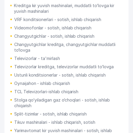
Kreditga kir yuvish mashinalari, muddatli to‘lovga kir
yuvish mashinalari
VRF konditsionerlari - sotish, ishlab chiqarish
Videomofonlar - sotish, ishlab chiqarish
Changyutgichlar - sotish, ishlab chiqarish
Changyutgichlar kreditga, changyutgichlar muddatli
to‘lovga
Televizorlar - ta'mirlash
Televizorlar kreditga, televizorlar muddatli to‘lovga
Ustunli konditsionerlar - sotish, ishlab chiqarish
Oynaijahon - ishlab chiqarish
TCL Televizorlari-ishlab chiqarish
Stolga qo‘yiladigan gaz o‘choqlari - sotish, ishlab
chiqarish
Split-tizimlar - sotish, ishlab chiqarish
Tikuv mashinalari - ishlab chiqarish, sotish
Yarimavtomat kir yuvish mashinalari - sotish, ishlab