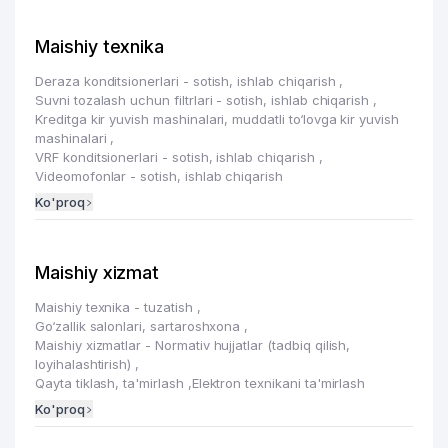
Maishiy texnika
Deraza konditsionerlari - sotish, ishlab chiqarish
,
Suvni tozalash uchun filtrlari - sotish, ishlab chiqarish
,
Kreditga kir yuvish mashinalari, muddatli to‘lovga kir yuvish
mashinalari
,
VRF konditsionerlari - sotish, ishlab chiqarish
,
Videomofonlar - sotish, ishlab chiqarish
Ko'proq
Maishiy xizmat
Maishiy texnika - tuzatish
,
Go‘zallik salonlari, sartaroshxona
,
Maishiy xizmatlar - Normativ hujjatlar (tadbiq qilish,
loyihalashtirish)
,
Qayta tiklash, ta'mirlash
,
Elektron texnikani ta'mirlash
Ko'proq