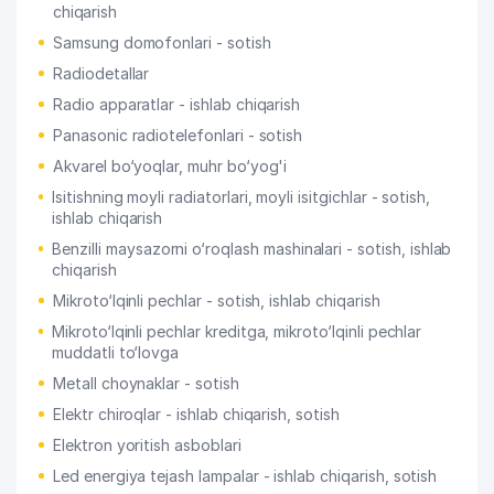
chiqarish
Samsung domofonlari - sotish
Radiodetallar
Radio apparatlar - ishlab chiqarish
Panasonic radiotelefonlari - sotish
Akvarel bo‘yoqlar, muhr bo‘yog'i
Isitishning moyli radiatorlari, moyli isitgichlar - sotish,
ishlab chiqarish
Benzilli maysazorni o‘roqlash mashinalari - sotish, ishlab
chiqarish
Mikroto‘lqinli pechlar - sotish, ishlab chiqarish
Mikroto‘lqinli pechlar kreditga, mikroto‘lqinli pechlar
muddatli to‘lovga
Metall choynaklar - sotish
Elektr chiroqlar - ishlab chiqarish, sotish
Elektron yoritish asboblari
Led energiya tejash lampalar - ishlab chiqarish, sotish