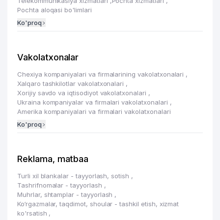
Telekommunikasiya xizmatlari
,
Pochta xizmatlari
,
Pochta aloqasi bo'limlari
Ko'proq
Vakolatxonalar
Chexiya kompaniyalari va firmalarining vakolatxonalari
,
Xalqaro tashkilotlar vakolatxonalari
,
Xorijiy savdo va iqtisodiyot vakolatxonalari
,
Ukraina kompaniyalar va firmalari vakolatxonalari
,
Amerika kompaniyalari va firmalari vakolatxonalari
Ko'proq
Reklama, matbaa
Turli xil blankalar - tayyorlash, sotish
,
Tashrifnomalar - tayyorlash
,
Muhrlar, shtamplar - tayyorlash
,
Ko‘rgazmalar, taqdimot, shoular - tashkil etish, xizmat
ko'rsatish
,