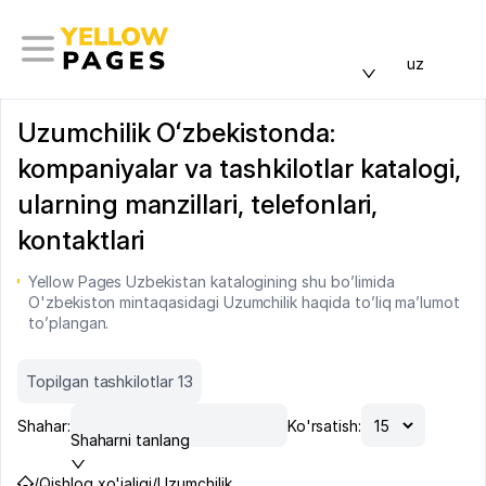
uz
Uzumchilik Oʻzbekistonda:
kompaniyalar va tashkilotlar katalogi,
ularning manzillari, telefonlari,
kontaktlari
Yellow Pages Uzbekistan katalogining shu bo’limida
O'zbekiston mintaqasidagi Uzumchilik haqida to’liq ma’lumot
to’plangan.
Topilgan tashkilotlar 13
Shahar:
Ko'rsatish:
Shaharni tanlang
/
Qishloq xo'jaligi
/
Uzumchilik