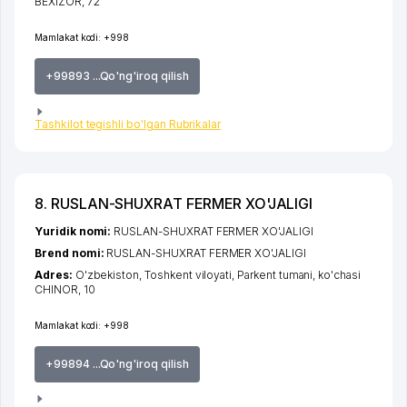
BEXIZOR
, 72
Mamlakat kodi:
+998
+99893 ...Qo'ng'iroq qilish
Tashkilot tegishli bo'lgan Rubrikalar
8. RUSLAN-SHUXRAT FERMER XO'JALIGI
Yuridik nomi:
RUSLAN-SHUXRAT FERMER XO'JALIGI
Brend nomi:
RUSLAN-SHUXRAT FERMER XO'JALIGI
Adres:
O'zbekiston,
Toshkent viloyati
,
Parkent tumani
,
ko'chasi
CHINOR
, 10
Mamlakat kodi:
+998
+99894 ...Qo'ng'iroq qilish