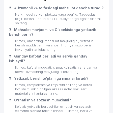
❓
«Uzumchilik» toifasidagi mahsulot qancha turadi?
Narx model va komplektatsiyaga bog‘liq. Taqqoslash
to‘g‘ri bo‘lishi uchun bir xil xususiyatlarga ega takliflarni
so‘rang.
❓
Mahsulot mavjudmi va Oʻzbekistonga yetkazib
berish bormi?
Iltimos, ombordagi mahsulot mavjudligini, yetkazib
berish muddatlarini va shoshilinch yetkazib berish
imkoniyatini aniqlashtiring.
❓
Qanday kafolat beriladi va servis qanday
ishlaydi?
Iltimos, kafolat muddati, xizmat ko‘rsatish shartlari va
servis xizmatining mavjudligini tekshiring.
❓
Yetkazib berish to‘plamiga nimalar kiradi?
Iltimos, komplektatsiya ro‘yxatini so‘rang va kerak
bo‘lishi mumkin bo‘lgan aksessuarlar yoki sarf
materiallarini aniqlashtiring.
❓
O‘rnatish va sozlash mumkinmi?
Ko‘plab yetkazib beruvchilar o‘rnatish va sozlash
xizmatini alohida taklif qilishadi — iltimos, narxi va