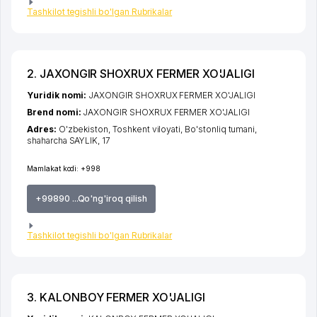
Tashkilot tegishli bo'lgan Rubrikalar
2. JAXONGIR SHOXRUX FERMER XO'JALIGI
Yuridik nomi:
JAXONGIR SHOXRUX FERMER XO'JALIGI
Brend nomi:
JAXONGIR SHOXRUX FERMER XO'JALIGI
Adres:
O'zbekiston,
Toshkent viloyati
,
Bo'stonliq tumani
,
shaharcha SAYLIK
, 17
Mamlakat kodi:
+998
+99890 ...Qo'ng'iroq qilish
Tashkilot tegishli bo'lgan Rubrikalar
3. KALONBOY FERMER XO'JALIGI