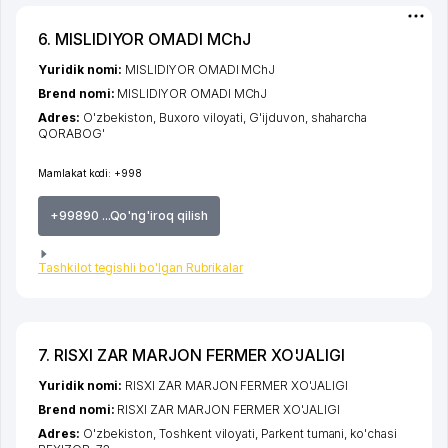
6. MISLIDIYOR OMADI MChJ
Yuridik nomi:
MISLIDIYOR OMADI MChJ
Brend nomi:
MISLIDIYOR OMADI MChJ
Adres:
O'zbekiston,
Buxoro viloyati
,
G'ijduvon
,
shaharcha
QORABOG'
Mamlakat kodi:
+998
+99890 ...Qo'ng'iroq qilish
Tashkilot tegishli bo'lgan Rubrikalar
7. RISXI ZAR MARJON FERMER XO'JALIGI
Yuridik nomi:
RISXI ZAR MARJON FERMER XO'JALIGI
Brend nomi:
RISXI ZAR MARJON FERMER XO'JALIGI
Adres:
O'zbekiston,
Toshkent viloyati
,
Parkent tumani
,
ko'chasi