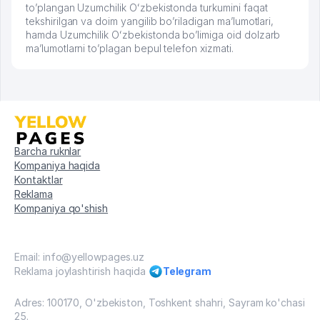
to’plangan Uzumchilik Oʻzbekistonda turkumini faqat
tekshirilgan va doim yangilib bo’riladigan ma’lumotlari,
hamda Uzumchilik Oʻzbekistonda bo’limiga oid dolzarb
ma’lumotlarni to’plagan bepul telefon xizmati.
Barcha ruknlar
Kompaniya haqida
Kontaktlar
Reklama
Kompaniya qo'shish
Email: info@yellowpages.uz
Reklama joylashtirish haqida
Telegram
Adres: 100170, O'zbekiston, Toshkent shahri, Sayram ko'chasi
25.