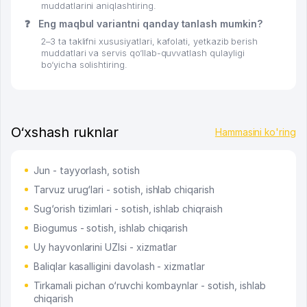
muddatlarini aniqlashtiring.
❓
Eng maqbul variantni qanday tanlash mumkin?
2–3 ta taklifni xususiyatlari, kafolati, yetkazib berish
muddatlari va servis qo‘llab-quvvatlash qulayligi
bo‘yicha solishtiring.
O‘xshash ruknlar
Hammasini ko'ring
Jun - tayyorlash, sotish
Tarvuz urug‘lari - sotish, ishlab chiqarish
Sug‘orish tizimlari - sotish, ishlab chiqraish
Biogumus - sotish, ishlab chiqarish
Uy hayvonlarini UZIsi - xizmatlar
Baliqlar kasalligini davolash - xizmatlar
Tirkamali pichan o‘ruvchi kombaynlar - sotish, ishlab
chiqarish