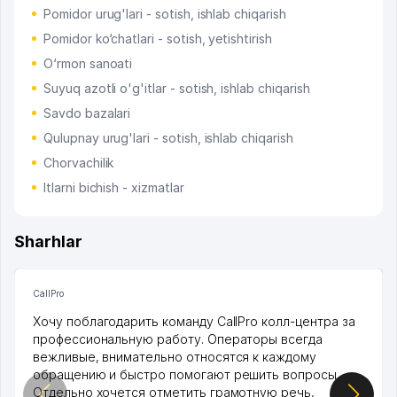
Pomidor urug'lari - sotish, ishlab chiqarish
Pomidor ko‘chatlari - sotish, yetishtirish
O‘rmon sanoati
Suyuq azotli o'g'itlar - sotish, ishlab chiqarish
Savdo bazalari
Qulupnay urug'lari - sotish, ishlab chiqarish
Chorvachilik
Itlarni bichish - xizmatlar
Sharhlar
CallPro
Хочу поблагодарить команду CallPro колл-центра за
профессиональную работу. Операторы всегда
вежливые, внимательно относятся к каждому
обращению и быстро помогают решить вопросы.
Отдельно хочется отметить грамотную речь,