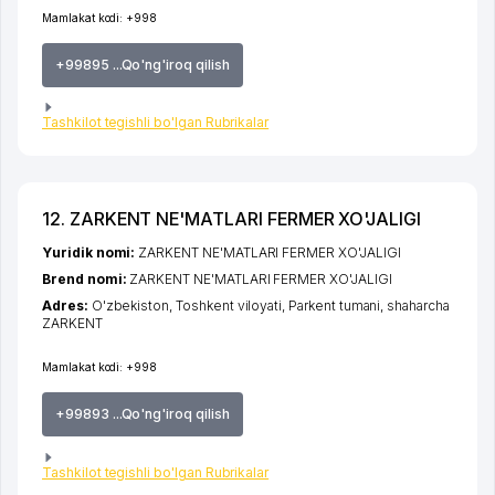
Mamlakat kodi:
+998
+99895 ...Qo'ng'iroq qilish
Tashkilot tegishli bo'lgan Rubrikalar
12. ZARKENT NE'MATLARI FERMER XO'JALIGI
Yuridik nomi:
ZARKENT NE'MATLARI FERMER XO'JALIGI
Brend nomi:
ZARKENT NE'MATLARI FERMER XO'JALIGI
Adres:
O'zbekiston,
Toshkent viloyati
,
Parkent tumani
,
shaharcha
ZARKENT
Mamlakat kodi:
+998
+99893 ...Qo'ng'iroq qilish
Tashkilot tegishli bo'lgan Rubrikalar