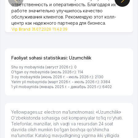
ответственность и оперативность. Благодаря их
работе значительно улучшилось качество
обслуживания клиентов. Рекомендую этот колл-
центр как надежного партнера для бизнеса.
Vip Brand 31.07.2026 11:43:39
Faoliyat sohasi statistikasi: Uzumchilik
Shu oy mobaynida (август 2026 г.): 0
O'tgan oy mobaynida (июль 2026 г.): 114
3 oy mobaynida (июнь 2026 г. - июль 2026 г.): 2130
Yarim yil mobaynida (март 2026 г. - июль 2026 г.): 3384
1 yil mobaynida (январь 2025 г. - декабрь 2025 г.): 6402
Yellowpages.uz electron ma’lumotnomasi: «Uzumchilik»
Oʻzbekistonda sohasiga oid kompaniyalar to’liq ro’yhati.
Telefonlar, manzillar, ish vaqti va resursdan 24 soat
davrida olish mumkin bo’lgan boshqa qo’shimcha
ma’lumotlar. Katalog mavjudligining yigirma ikki yilligida