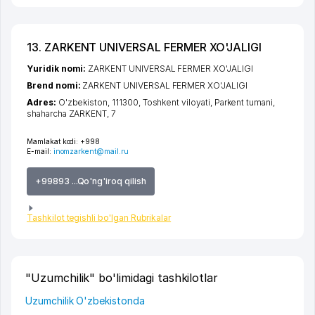
13. ZARKENT UNIVERSAL FERMER XO'JALIGI
Yuridik nomi:
ZARKENT UNIVERSAL FERMER XO'JALIGI
Brend nomi:
ZARKENT UNIVERSAL FERMER XO'JALIGI
Adres:
O'zbekiston, 111300,
Toshkent viloyati
,
Parkent tumani
,
shaharcha ZARKENT
, 7
Mamlakat kodi:
+998
E-mail:
inomzarkent@mail.ru
+99893 ...Qo'ng'iroq qilish
Tashkilot tegishli bo'lgan Rubrikalar
"Uzumchilik" bo'limidagi tashkilotlar
Uzumchilik O'zbekistonda