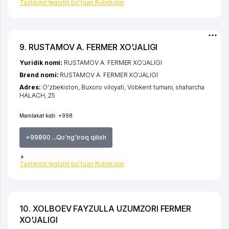
Tashkilot tegishli bo'lgan Rubrikalar
9. RUSTAMOV A. FERMER XO'JALIGI
Yuridik nomi:
RUSTAMOV A. FERMER XO'JALIGI
Brend nomi:
RUSTAMOV A. FERMER XO'JALIGI
Adres:
O'zbekiston,
Buxoro viloyati
,
Vobkent tumani
,
shaharcha
HALACH
, 25
Mamlakat kodi:
+998
+99890 ...Qo'ng'iroq qilish
Tashkilot tegishli bo'lgan Rubrikalar
10. XOLBOEV FAYZULLA UZUMZORI FERMER
XO'JALIGI