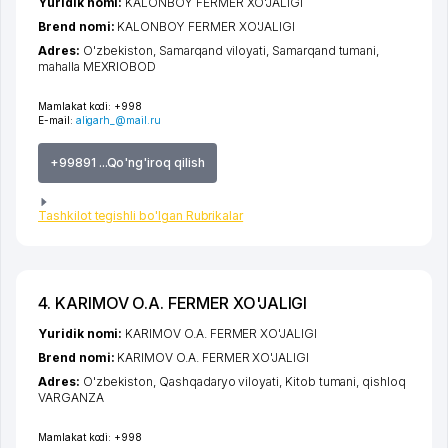
Yuridik nomi:
KALONBOY FERMER XO'JALIGI
Brend nomi:
KALONBOY FERMER XO'JALIGI
Adres:
O'zbekiston,
Samarqand viloyati
,
Samarqand tumani
,
mahalla MEXRIOBOD
Mamlakat kodi:
+998
E-mail:
aligarh_@mail.ru
+99891 ...Qo'ng'iroq qilish
Tashkilot tegishli bo'lgan Rubrikalar
4. KARIMOV O.A. FERMER XO'JALIGI
Yuridik nomi:
KARIMOV O.A. FERMER XO'JALIGI
Brend nomi:
KARIMOV O.A. FERMER XO'JALIGI
Adres:
O'zbekiston,
Qashqadaryo viloyati
,
Kitob tumani
,
qishloq
VARGANZA
Mamlakat kodi:
+998