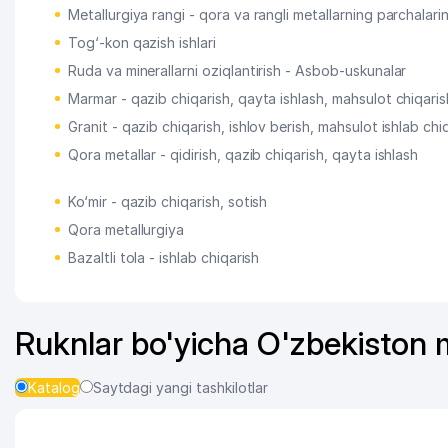
Metallurgiya rangi - qora va rangli metallarning parchalarin
Tog‘-kon qazish ishlari
Ruda va minerallarni oziqlantirish - Asbob-uskunalar
Marmar - qazib chiqarish, qayta ishlash, mahsulot chiqaris
Granit - qazib chiqarish, ishlov berish, mahsulot ishlab chi
Qora metallar - qidirish, qazib chiqarish, qayta ishlash
Ko‘mir - qazib chiqarish, sotish
Qora metallurgiya
Bazaltli tola - ishlab chiqarish
Ruknlar bo'yicha O'zbekiston
Katalog
Saytdagi yangi tashkilotlar