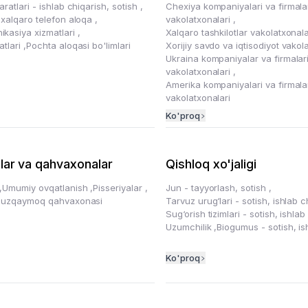
ratlari - ishlab chiqarish, sotish
,
Chexiya kompaniyalari va firmala
 xalqaro telefon aloqa
,
vakolatxonalari
,
kasiya xizmatlari
,
Xalqaro tashkilotlar vakolatxonal
atlari
,
Pochta aloqasi bo'limlari
Xorijiy savdo va iqtisodiyot vakol
Ukraina kompaniyalar va firmalar
vakolatxonalari
,
Amerika kompaniyalari va firmala
vakolatxonalari
Ko'proq
lar va qahvaxonalar
Qishloq xo'jaligi
,
Umumiy ovqatlanish
,
Pisseriyalar
,
Jun - tayyorlash, sotish
,
uzqaymoq qahvaxonasi
Tarvuz urug‘lari - sotish, ishlab 
Sug‘orish tizimlari - sotish, ishla
Uzumchilik
,
Biogumus - sotish, is
Ko'proq