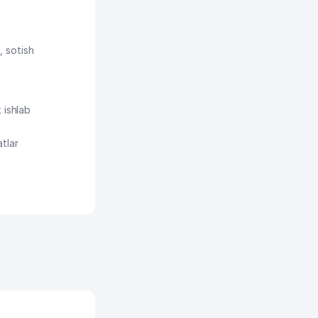
, sotish
 ishlab
atlar