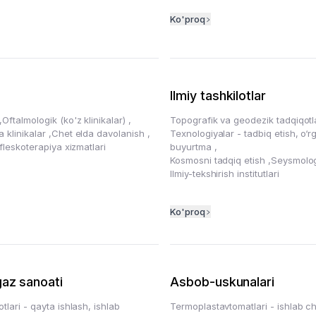
Ko'proq
Ilmiy tashkilotlar
,
Oftalmologik (ko'z klinikalar)
,
Topografik va geodezik tadqiqot
 klinikalar
,
Chet elda davolanish
,
Texnologiyalar - tadbiq etish, o‘r
efleskoterapiya xizmatlari
buyurtma
,
Kosmosni tadqiq etish
,
Seysmolo
Ilmiy-tekshirish institutlari
Ko'proq
gaz sanoati
Asbob-uskunalari
tlari - qayta ishlash, ishlab
Termoplastavtomatlari - ishlab ch