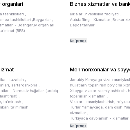
 organlari
Biznes xizmatlar va bank
a tashkilotlari
,
Birjalar
,
Investisiya faoliyati
,
Jamoa tashkilotlari
,
Raygazlar
,
Autstaffing - Xizmatlar
,
Broker xi
izmatlari - Boshqaruv organlari
,
Depozitariylar
ta'minot (RES)
Ko'proq
xizmat
Mehmonxonalar va sayyo
ika - tuzatish
,
Janubiy Koreyaga viza-rasmiylash
lonlari, sartaroshxona
,
hujjatlarni topshirish bo‘yicha xi
atlar - Normativ hujjatlar (tadbiq
Xitoyga vizalar-rasmiylashtirish, h
alashtirish)
,
topshirish xizmatlari
,
h, ta'mirlash
,
Vizalar - rasmiylashtirish, ro'yxa
nikani ta'mirlash
Turlar Yamaykaga, dam olish Ya
xizmatlar
,
Turkiyada davolanish - xizmatlar
Ko'proq