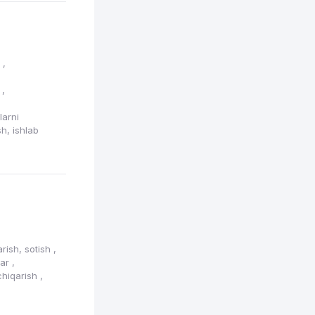
h
,
n
,
larni
sh, ishlab
arish, sotish
,
lar
,
 chiqarish
,