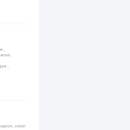
lar
,
ganish,
giya
,
iqarish, sotish