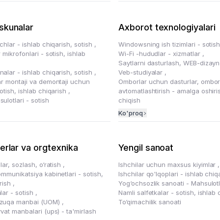
skunalar
Axborot texnologiyalari
chlar - ishlab chiqarish, sotish
,
Windowsning ish tizimlari - sotis
 mikrofonlari - sotish, ishlab
Wi-Fi -hududlar - xizmatlar
,
Saytlarni dasturlash, WEB-dizay
alar - ishlab chiqarish, sotish
,
Veb-studiyalar
,
ar montaji va demontaji uchun
Omborlar uchun dasturlar, ombor
otish, ishlab chiqarish
,
avtomatlashtirish - amalga oshiri
lotlari - sotish
chiqish
Ko'proq
rlar va orgtexnika
Yengil sanoat
lar, sozlash, o‘ratish
,
Ishchilar uchun maxsus kiyimlar
,
mmunikatsiya kabinetlari - sotish,
Ishchilar qo'lqoplari - ishlab chiq
arish
,
Yog‘ochsozlik sanoati - Mahsulot
lar - sotish
,
Namli salfetkalar - sotish, ishlab
zuqa manbai (UOM)
,
To‘qimachilik sanoati
vat manbalari (ups) - ta'mirlash