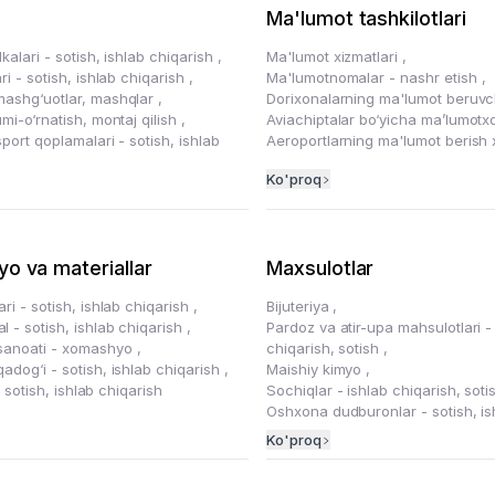
Ma'lumot tashkilotlari
lkalari - sotish, ishlab chiqarish
,
Ma'lumot xizmatlari
,
ari - sotish, ishlab chiqarish
,
Ma'lumotnomalar - nashr etish
,
mashg‘uotlar, mashqlar
,
Dorixonalarning ma'lumot beruvch
umi-o‘rnatish, montaj qilish
,
Aviachiptalar bo‘yicha ma’lumot
sport qoplamalari - sotish, ishlab
Aeroportlarning ma'lumot berish x
Ko'proq
o va materiallar
Maxsulotlar
ari - sotish, ishlab chiqarish
,
Bijuteriya
,
 - sotish, ishlab chiqarish
,
Pardoz va atir-upa mahsulotlari -
sanoati - xomashyo
,
chiqarish, sotish
,
adog‘i - sotish, ishlab chiqarish
,
Maishiy kimyo
,
i - sotish, ishlab chiqarish
Sochiqlar - ishlab chiqarish, sot
Oshxona dudburonlar - sotish, is
Ko'proq