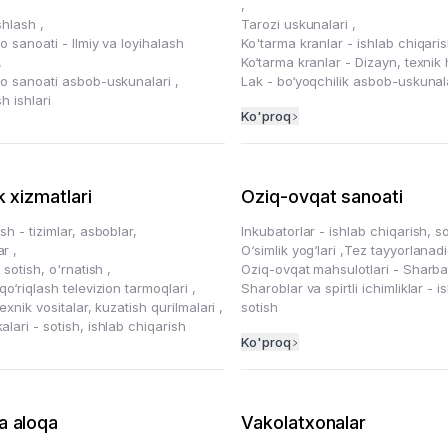
,
ishlash
,
Tarozi uskunalari
,
o sanoati - Ilmiy va loyihalash
Ko'tarma kranlar - ishlab chiqari
,
Ko‘tarma kranlar - Dizayn, texnik 
yo sanoati asbob-uskunalari
,
Lak - bo‘yoqchilik asbob-uskunal
sh ishlari
Ko'proq
k xizmatlari
Oziq-ovqat sanoati
sh - tizimlar, asboblar,
Inkubatorlar - ishlab chiqarish, s
ar
,
O‘simlik yog‘lari
,
Tez tayyorlanad
- sotish, o'rnatish
,
Oziq-ovqat mahsulotlari - Sharb
qo‘riqlash televizion tarmoqlari
,
Sharoblar va spirtli ichimliklar - i
texnik vositalar, kuzatish qurilmalari
,
sotish
lari - sotish, ishlab chiqarish
Ko'proq
a aloqa
Vakolatxonalar