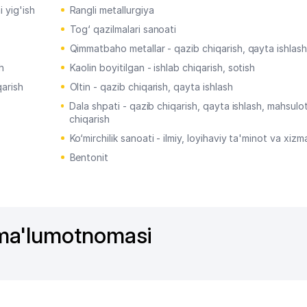
i yig'ish
Rangli metallurgiya
Tog‘ qazilmalari sanoati
Qimmatbaho metallar - qazib chiqarish, qayta ishlash
h
Kaolin boyitilgan - ishlab chiqarish, sotish
qarish
Oltin - qazib chiqarish, qayta ishlash
Dala shpati - qazib chiqarish, qayta ishlash, mahsulot
chiqarish
Ko‘mirchilik sanoati - ilmiy, loyihaviy ta'minot va xizm
Bentonit
 ma'lumotnomasi