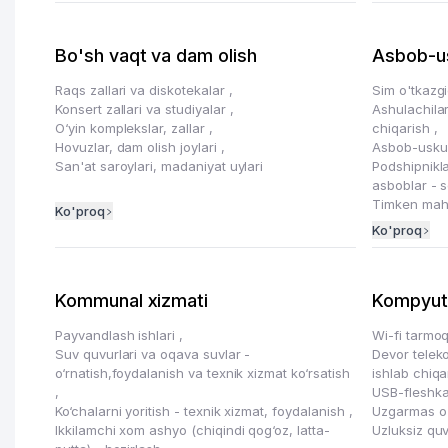
Bo'sh vaqt va dam olish
Asbob-u
Raqs zallari va diskotekalar
,
Sim o'tkazgi
Konsert zallari va studiyalar
,
Ashulachilar
O‘yin komplekslar, zallar
,
chiqarish
,
Hovuzlar, dam olish joylari
,
Asbob-uskun
San'at saroylari, madaniyat uylari
Podshipnikl
asboblar - s
Timken mahsu
Ko'proq
Ko'proq
Kommunal xizmati
Kompyute
Payvandlash ishlari
,
Wi-fi tarmoq
Suv quvurlari va oqava suvlar -
Devor teleko
o‘rnatish,foydalanish va texnik xizmat ko‘rsatish
ishlab chiq
,
USB-fleshka
Ko‘chalarni yoritish - texnik xizmat, foydalanish
,
Uzgarmas o
Ikkilamchi xom ashyo (chiqindi qog‘oz, latta-
Uzluksiz quv