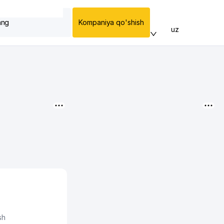
ang
Kompaniya qo'shish
uz
sh