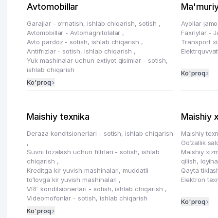
Avtomobillar
Ma'muriy
Garajlar - o‘rnatish, ishlab chiqarish, sotish
,
Ayollar jamo
Avtomobillar - Avtomagnitolalar
,
Faxriylar - 
Avto pardoz - sotish, ishlab chiqarish
,
Transport x
Antifrizlar - sotish, ishlab chiqarish
,
Elektrquvvat
Yuk mashinalar uchun extiyot qisimlar - sotish,
ishlab chiqarish
Ko'proq
Ko'proq
Maishiy texnika
Maishiy 
Deraza konditsionerlari - sotish, ishlab chiqarish
Maishiy texn
,
Go‘zallik sa
Suvni tozalash uchun filtrlari - sotish, ishlab
Maishiy xizm
chiqarish
,
qilish, loyih
Kreditga kir yuvish mashinalari, muddatli
Qayta tiklas
to‘lovga kir yuvish mashinalari
,
Elektron tex
VRF konditsionerlari - sotish, ishlab chiqarish
,
Videomofonlar - sotish, ishlab chiqarish
Ko'proq
Ko'proq