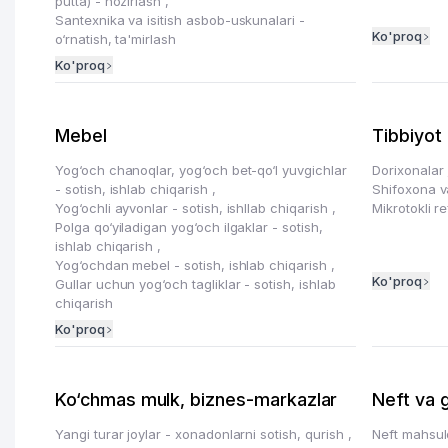
putta) - hozirlash
,
Santexnika va isitish asbob-uskunalari -
Ko'proq
o‘rnatish, ta'mirlash
Ko'proq
Mebel
Tibbiyot
Yog‘och chanoqlar, yog‘och bet-qo‘l yuvgichlar
Dorixonalar
- sotish, ishlab chiqarish
,
Shifoxona va
Yog‘ochli ayvonlar - sotish, ishllab chiqarish
,
Mikrotokli r
Polga qo‘yiladigan yog‘och ilgaklar - sotish,
ishlab chiqarish
,
Yog‘ochdan mebel - sotish, ishlab chiqarish
,
Ko'proq
Gullar uchun yog‘och tagliklar - sotish, ishlab
chiqarish
Ko'proq
Ko‘chmas mulk, biznes-markazlar
Neft va 
Yangi turar joylar - xonadonlarni sotish, qurish
,
Neft mahsulo