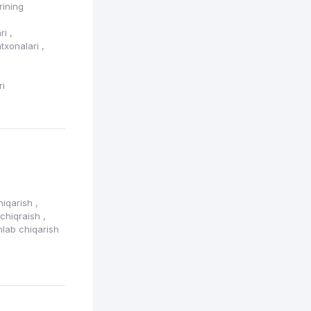
rining
ari
,
atxonalari
,
i
ri
chiqarish
,
b chiqraish
,
hlab chiqarish