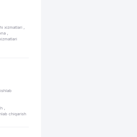
i xizmatlari
,
xona
,
izmatlari
 ishlab
ish
,
hlab chiqarish