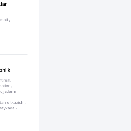
lar
zmati
,
hlik
tirish,
zmatlar
,
ujjatlarni
tdan o'tkazish
,
maykada -