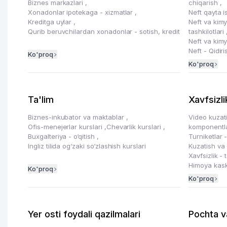
Biznes markazlari
,
chiqarish
,
Xonadonlar ipotekaga - xizmatlar
,
Neft qayta 
Kreditga uylar
,
Neft va kimy
Qurib beruvchilardan xonadonlar - sotish, kredit
tashkilotlari
Neft va kim
Neft - Qidiri
Ko'proq
Ko'proq
Ta'lim
Xavfsizli
Biznes-inkubator va maktablar
,
Video kuzati
Ofis-menejerlar kurslari
,
Chevarlik kurslari
,
komponentl
Buxgalteriya - o‘qitish
,
Turniketlar 
Ingliz tilida og‘zaki so‘zlashish kurslari
Kuzatish va 
Xavfsizlik - 
Himoya kaska
Ko'proq
Ko'proq
Yer osti foydali qazilmalari
Pochta v