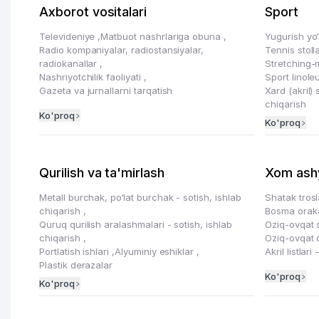
Axborot vositalari
Sport
Televideniye
,
Matbuot nashrlariga obuna
,
Yugurish yo‘
Radio kompaniyalar, radiostansiyalar,
Tennis stoll
radiokanallar
,
Stretching-
Nashriyotchilik faoliyati
,
Sport linole
Gazeta va jurnallarni tarqatish
Xard (akril) 
chiqarish
Ko'proq
Ko'proq
Qurilish va ta'mirlash
Xom ashy
Metall burchak, po‘lat burchak - sotish, ishlab
Shatak trosl
chiqarish
,
Bosma orakal
Quruq qurilish aralashmalari - sotish, ishlab
Oziq-ovqat 
chiqarish
,
Oziq-ovqat q
Portlatish ishlari
,
Alyuminiy eshiklar
,
Akril listlar
Plastik derazalar
Ko'proq
Ko'proq