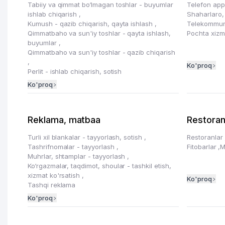
Tabiiy va qimmat bo‘lmagan toshlar - buyumlar
Telefon appa
ishlab chiqarish
,
Shaharlaro,
Kumush - qazib chiqarish, qayta ishlash
,
Telekommuni
Qimmatbaho va sun'iy toshlar - qayta ishlash,
Pochta xizm
buyumlar
,
Qimmatbaho va sun'iy toshlar - qazib chiqarish
,
Ko'proq
Perlit - ishlab chiqarish, sotish
Ko'proq
Reklama, matbaa
Restoran
Turli xil blankalar - tayyorlash, sotish
,
Restoranlar
Tashrifnomalar - tayyorlash
,
Fitobarlar
,
M
Muhrlar, shtamplar - tayyorlash
,
Ko‘rgazmalar, taqdimot, shoular - tashkil etish,
xizmat ko'rsatish
,
Ko'proq
Tashqi reklama
Ko'proq