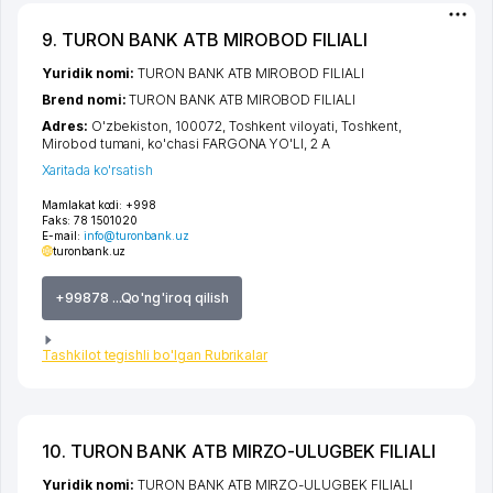
9. TURON BANK ATB MIROBOD FILIALI
Yuridik nomi:
TURON BANK ATB MIROBOD FILIALI
Brend nomi:
TURON BANK ATB MIROBOD FILIALI
Adres:
O'zbekiston, 100072,
Toshkent viloyati
,
Toshkent
,
Mirobod tumani
,
ko'chasi FARGONA YO'LI
, 2 А
Xaritada ko'rsatish
Mamlakat kodi:
+998
Faks:
78 1501020
E-mail:
info@turonbank.uz
turonbank.uz
+99878 ...Qo'ng'iroq qilish
Tashkilot tegishli bo'lgan Rubrikalar
10. TURON BANK ATB MIRZO-ULUGBEK FILIALI
Yuridik nomi:
TURON BANK ATB MIRZO-ULUGBEK FILIALI