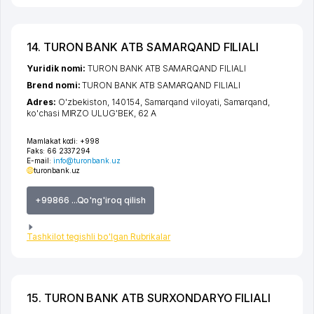
14. TURON BANK ATB SAMARQAND FILIALI
Yuridik nomi:
TURON BANK ATB SAMARQAND FILIALI
Brend nomi:
TURON BANK ATB SAMARQAND FILIALI
Adres:
O'zbekiston, 140154,
Samarqand viloyati
,
Samarqand
,
ko'chasi MIRZO ULUG'BEK
, 62 A
Mamlakat kodi:
+998
Faks:
66 2337294
E-mail:
info@turonbank.uz
turonbank.uz
+99866 ...Qo'ng'iroq qilish
Tashkilot tegishli bo'lgan Rubrikalar
15. TURON BANK ATB SURXONDARYO FILIALI