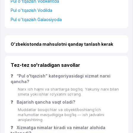
Pul o'tqazish Vobkentda
Pul o'tqazish Vodilda
Pul o'tqazish Galaosiyoda
Oʻzbekistonda mahsulotni qanday tanlash kerak
Tez-tez so'raladigan savollar
❓
“Pul o'tqazish” kategoriyasidagi xizmat narxi
qancha?
Narx ish hajmi va shartlarga bog‘liq. Yakuniy narx bilan
smeta yoki ishlar ro‘yxatini so‘rang.
❓
Bajarish qancha vaqt oladi?
Muddatlar bosqichlar va obyekt/boshlang‘ich
ma’lumotlar mavjudligiga bog‘liq — ish jadvalini
aniqlashtiring.
❓
Xizmatga nimalar kiradi va nimalar alohida