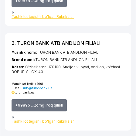
+99878 ...Qo'ng'iroq qilish
Tashkilot tegishli bo'lgan Rubrikalar
3. TURON BANK ATB ANDIJON FILIALI
Yuridik nomi:
TURON BANK ATB ANDIJON FILIALI
Brend nomi:
TURON BANK ATB ANDIJON FILIALI
Adres:
O'zbekiston, 170100,
Andijon viloyati
,
Andijon
,
ko'chasi
BOBUR-SHOX
, 40
Mamlakat kodi:
+998
E-mail:
info@turonbank.uz
turonbank.uz
+99895 ...Qo'ng'iroq qilish
Tashkilot tegishli bo'lgan Rubrikalar