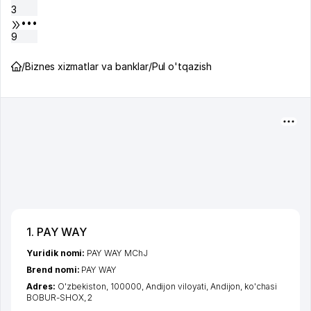
3
•••
9
/
Biznes xizmatlar va banklar
/
Pul o'tqazish
1. PAY WAY
Yuridik nomi:
PAY WAY MChJ
Brend nomi:
PAY WAY
Adres:
O'zbekiston, 100000,
Andijon viloyati
,
Andijon
,
ko'chasi
BOBUR-SHOX
, 2