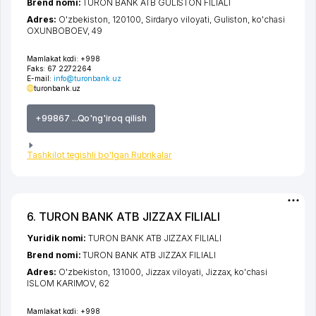
Brend nomi:
TURON BANK ATB GULISTON FILIALI
Adres:
O'zbekiston, 120100,
Sirdaryo viloyati
,
Guliston
,
ko'chasi
OXUNBOBOEV
, 49
Mamlakat kodi:
+998
Faks:
67 2272264
E-mail:
info@turonbank.uz
turonbank.uz
+99867 ...Qo'ng'iroq qilish
Tashkilot tegishli bo'lgan Rubrikalar
6. TURON BANK ATB JIZZAX FILIALI
Yuridik nomi:
TURON BANK ATB JIZZAX FILIALI
Brend nomi:
TURON BANK ATB JIZZAX FILIALI
Adres:
O'zbekiston, 131000,
Jizzax viloyati
,
Jizzax
,
ko'chasi
ISLOM KARIMOV
, 62
Mamlakat kodi:
+998