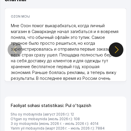
OZON MChJ
Мне Озон помог выкарабкаться, когда личный
магазин в Самарканде начал загибаться и я вовремя
поняла, что обычный офлайн это тупик. Самое
трудное было просто решиться, но когда
зарегистрировалась и отправила первые заказы,
весь страх сразу ушел. Площадка полностью берет
на себя доставку до клиентов и для одежды тут
хранение бесплатное первый год, хорошая
экономия. Раньше боялась рекламы, а теперь вижу
результаты. В последнее время из России очень
много заказывают, а вначале только по Узбекистану
брали, но вяло. Удалось раскрутиться, дальше
развиваюсь потихоньку😊
Hamida 03.08.2026 12:45:39
Faoliyat sohasi statistikasi: Pul o'tqazish
Shu oy mobaynida (август 2026 г.): 12
O'tgan oy mobaynida (июль 2026 г.): 108
3 oy mobaynida (июнь 2026 г. - июль 2026 г.): 4014
Yarim yil mobaynida (март 2026 г. - июль 2026 г.): 7884