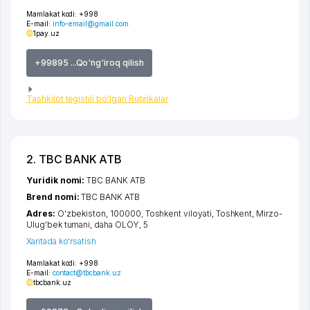
Mamlakat kodi:
+998
E-mail:
info-email@gmail.com
1pay.uz
+99895 ...Qo'ng'iroq qilish
Tashkilot tegishli bo'lgan Rubrikalar
2. TBC BANK ATB
Yuridik nomi:
TBC BANK ATB
Brend nomi:
TBC BANK ATB
Adres:
O'zbekiston, 100000,
Toshkent viloyati
,
Toshkent
,
Mirzo-
Ulug'bek tumani
,
daha OLOY
, 5
Xaritada ko'rsatish
Mamlakat kodi:
+998
E-mail:
contact@tbcbank.uz
tbcbank.uz