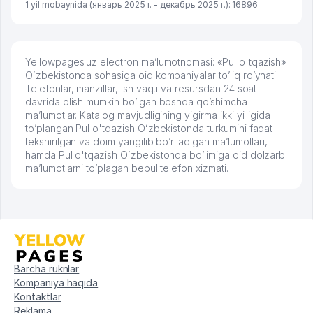
1 yil mobaynida (январь 2025 г. - декабрь 2025 г.): 16896
Yellowpages.uz electron ma’lumotnomasi: «Pul o'tqazish»
Oʻzbekistonda sohasiga oid kompaniyalar to’liq ro’yhati.
Telefonlar, manzillar, ish vaqti va resursdan 24 soat
davrida olish mumkin bo’lgan boshqa qo’shimcha
ma’lumotlar. Katalog mavjudligining yigirma ikki yilligida
to’plangan Pul o'tqazish Oʻzbekistonda turkumini faqat
tekshirilgan va doim yangilib bo’riladigan ma’lumotlari,
hamda Pul o'tqazish Oʻzbekistonda bo’limiga oid dolzarb
ma’lumotlarni to’plagan bepul telefon xizmati.
Barcha ruknlar
Kompaniya haqida
Kontaktlar
Reklama