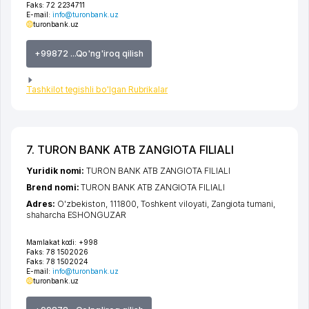
Faks:
72 2234711
E-mail:
info@turonbank.uz
turonbank.uz
+99872 ...Qo'ng'iroq qilish
Tashkilot tegishli bo'lgan Rubrikalar
7. TURON BANK ATB ZANGIOTA FILIALI
Yuridik nomi:
TURON BANK ATB ZANGIOTA FILIALI
Brend nomi:
TURON BANK ATB ZANGIOTA FILIALI
Adres:
O'zbekiston, 111800,
Toshkent viloyati
,
Zangiota tumani
,
shaharcha ESHONGUZAR
Mamlakat kodi:
+998
Faks:
78 1502026
Faks:
78 1502024
E-mail:
info@turonbank.uz
turonbank.uz