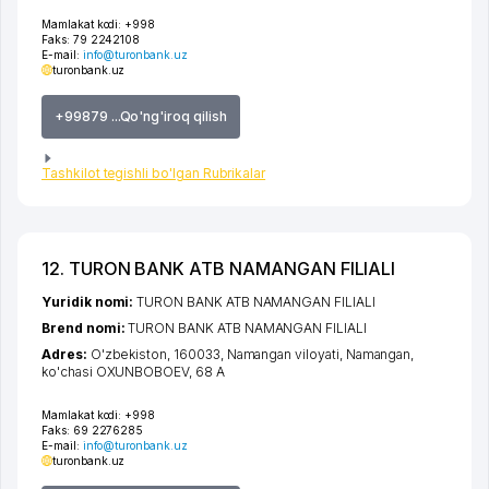
Mamlakat kodi:
+998
Faks:
79 2242108
E-mail:
info@turonbank.uz
turonbank.uz
+99879 ...Qo'ng'iroq qilish
Tashkilot tegishli bo'lgan Rubrikalar
12. TURON BANK ATB NAMANGAN FILIALI
Yuridik nomi:
TURON BANK ATB NAMANGAN FILIALI
Brend nomi:
TURON BANK ATB NAMANGAN FILIALI
Adres:
O'zbekiston, 160033,
Namangan viloyati
,
Namangan
,
ko'chasi OXUNBOBOEV
, 68 А
Mamlakat kodi:
+998
Faks:
69 2276285
E-mail:
info@turonbank.uz
turonbank.uz