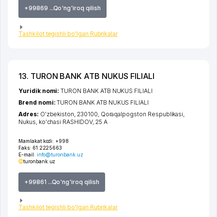
+99869 ...Qo'ng'iroq qilish
Tashkilot tegishli bo'lgan Rubrikalar
13. TURON BANK ATB NUKUS FILIALI
Yuridik nomi:
TURON BANK ATB NUKUS FILIALI
Brend nomi:
TURON BANK ATB NUKUS FILIALI
Adres:
O'zbekiston, 230100,
Qoraqalpogston Respublikasi
,
Nukus
,
ko'chasi RASHIDOV
, 25 А
Mamlakat kodi:
+998
Faks:
61 2225663
E-mail:
info@turonbank.uz
turonbank.uz
+99861 ...Qo'ng'iroq qilish
Tashkilot tegishli bo'lgan Rubrikalar