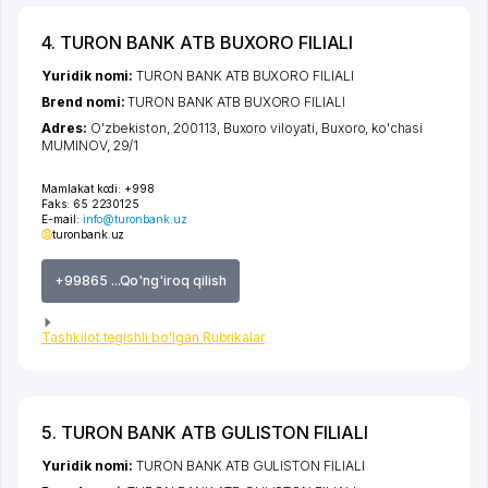
4. TURON BANK ATB BUXORO FILIALI
Yuridik nomi:
TURON BANK ATB BUXORO FILIALI
Brend nomi:
TURON BANK ATB BUXORO FILIALI
Adres:
O'zbekiston, 200113,
Buxoro viloyati
,
Buxoro
,
ko'chasi
MUMINOV
, 29/1
Mamlakat kodi:
+998
Faks:
65 2230125
E-mail:
info@turonbank.uz
turonbank.uz
+99865 ...Qo'ng'iroq qilish
Tashkilot tegishli bo'lgan Rubrikalar
5. TURON BANK ATB GULISTON FILIALI
Yuridik nomi:
TURON BANK ATB GULISTON FILIALI