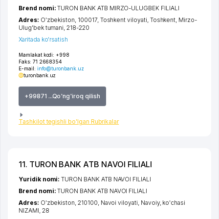
Brend nomi:
TURON BANK ATB MIRZO-ULUGBEK FILIALI
Adres:
O'zbekiston, 100017,
Toshkent viloyati
,
Toshkent
,
Mirzo-
Ulug'bek tumani
, 218-220
Xaritada ko'rsatish
Mamlakat kodi:
+998
Faks:
71 2668354
E-mail:
info@turonbank.uz
turonbank.uz
+99871 ...Qo'ng'iroq qilish
Tashkilot tegishli bo'lgan Rubrikalar
11. TURON BANK ATB NAVOI FILIALI
Yuridik nomi:
TURON BANK ATB NAVOI FILIALI
Brend nomi:
TURON BANK ATB NAVOI FILIALI
Adres:
O'zbekiston, 210100,
Navoi viloyati
,
Navoiy
,
ko'chasi
NIZAMI
, 28