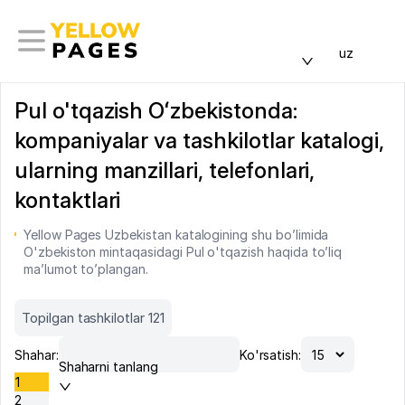
uz
Pul o'tqazish Oʻzbekistonda:
kompaniyalar va tashkilotlar katalogi,
ularning manzillari, telefonlari,
kontaktlari
Yellow Pages Uzbekistan katalogining shu bo’limida
O'zbekiston mintaqasidagi Pul o'tqazish haqida to’liq
ma’lumot to’plangan.
Topilgan tashkilotlar 121
Shahar:
Ko'rsatish:
Shaharni tanlang
1
2