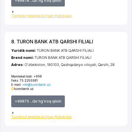
+99878 ...Qo'ng'iroq qilish
Tashkilot tegishli bo'lgan Rubrikalar
8. TURON BANK ATB QARSHI FILIALI
Yuridik nomi:
TURON BANK ATB QARSHI FILIALI
Brend nomi:
TURON BANK ATB QARSHI FILIALI
Adres:
O'zbekiston, 180103,
Qashqadaryo viloyati
,
Qarshi
, 28
Mamlakat kodi:
+998
Faks:
75 2255981
E-mail:
info@turonbank.uz
turonbank.uz
+99875 ...Qo'ng'iroq qilish
Tashkilot tegishli bo'lgan Rubrikalar