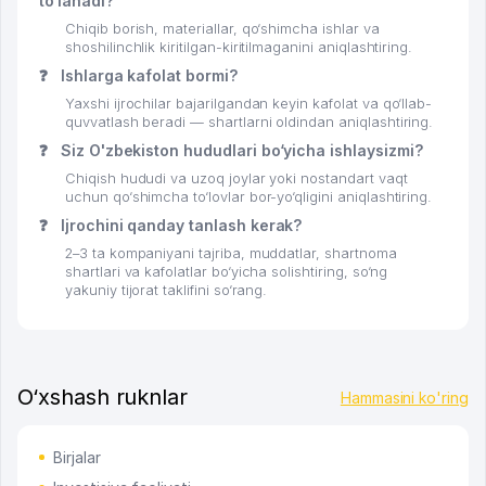
to‘lanadi?
Chiqib borish, materiallar, qo‘shimcha ishlar va
shoshilinchlik kiritilgan-kiritilmaganini aniqlashtiring.
❓
Ishlarga kafolat bormi?
Yaxshi ijrochilar bajarilgandan keyin kafolat va qo‘llab-
quvvatlash beradi — shartlarni oldindan aniqlashtiring.
❓
Siz O'zbekiston hududlari bo‘yicha ishlaysizmi?
Chiqish hududi va uzoq joylar yoki nostandart vaqt
uchun qo‘shimcha to‘lovlar bor-yo‘qligini aniqlashtiring.
❓
Ijrochini qanday tanlash kerak?
2–3 ta kompaniyani tajriba, muddatlar, shartnoma
shartlari va kafolatlar bo‘yicha solishtiring, so‘ng
yakuniy tijorat taklifini so‘rang.
O‘xshash ruknlar
Hammasini ko'ring
Birjalar