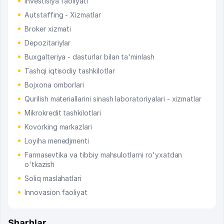
Investisiya faoliyati
Autstaffing - Xizmatlar
Broker xizmati
Depozitariylar
Buxgalteriya - dasturlar bilan ta'minlash
Tashqi iqtisodiy tashkilotlar
Bojxona omborlari
Qurilish materiallarini sinash laboratoriyalari - xizmatlar
Mikrokredit tashkilotlari
Kovorking markazlari
Loyiha menedjmenti
Farmasevtika va tibbiy mahsulotlarni ro'yxatdan
o'tkazish
Soliq maslahatlari
Innovasion faoliyat
Sharhlar