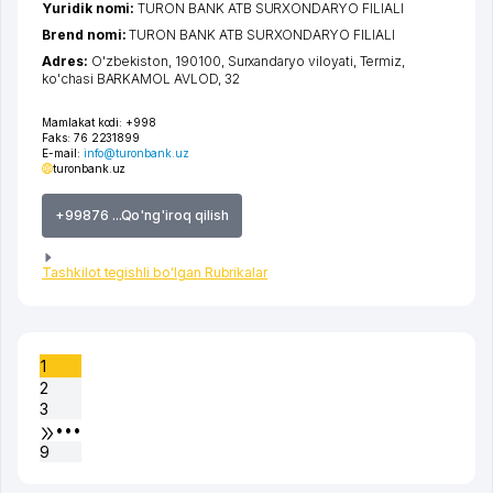
Yuridik nomi:
TURON BANK ATB SURXONDARYO FILIALI
Brend nomi:
TURON BANK ATB SURXONDARYO FILIALI
Adres:
O'zbekiston, 190100,
Surxandaryo viloyati
,
Termiz
,
ko'chasi BARKAMOL AVLOD
, 32
Mamlakat kodi:
+998
Faks:
76 2231899
E-mail:
info@turonbank.uz
turonbank.uz
+99876 ...Qo'ng'iroq qilish
Tashkilot tegishli bo'lgan Rubrikalar
1
2
3
•••
9