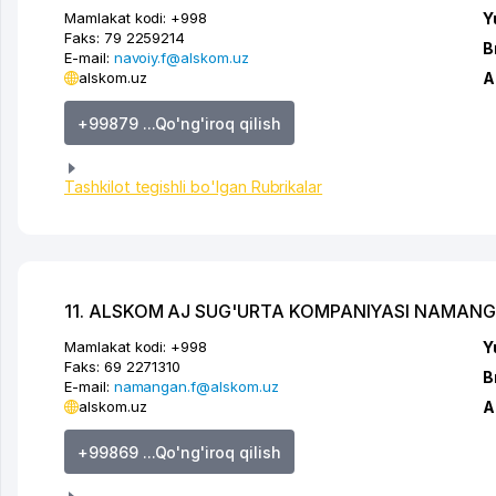
Mamlakat kodi:
+998
Y
Faks:
79 2259214
B
E-mail:
navoiy.f@alskom.uz
alskom.uz
A
+99879 ...Qo'ng'iroq qilish
Tashkilot tegishli bo'lgan Rubrikalar
11. ALSKOM AJ SUG'URTA KOMPANIYASI NAMANGA
Mamlakat kodi:
+998
Y
Faks:
69 2271310
B
E-mail:
namangan.f@alskom.uz
alskom.uz
A
+99869 ...Qo'ng'iroq qilish