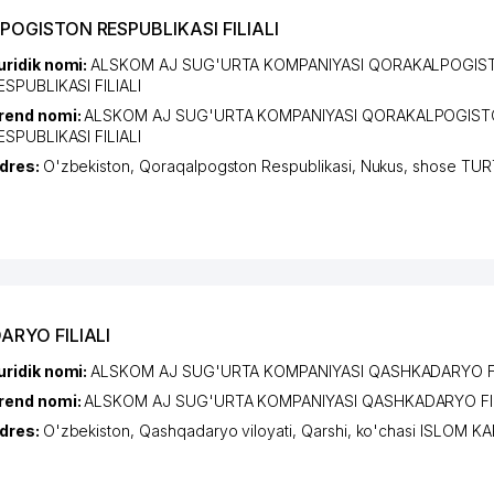
OGISTON RESPUBLIKASI FILIALI
uridik nomi:
ALSKOM AJ SUG'URTA KOMPANIYASI QORAKALPOGIS
ESPUBLIKASI FILIALI
rend nomi:
ALSKOM AJ SUG'URTA KOMPANIYASI QORAKALPOGIS
ESPUBLIKASI FILIALI
dres:
O'zbekiston,
Qoraqalpogston Respublikasi
,
Nukus
,
shose TU
RYO FILIALI
uridik nomi:
ALSKOM AJ SUG'URTA KOMPANIYASI QASHKADARYO FI
rend nomi:
ALSKOM AJ SUG'URTA KOMPANIYASI QASHKADARYO FIL
dres:
O'zbekiston,
Qashqadaryo viloyati
,
Qarshi
,
ko'chasi ISLOM K