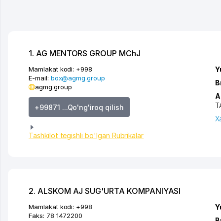
1. AG MENTORS GROUP MChJ
Mamlakat kodi:
+998
Y
E-mail:
box@agmg.group
B
agmg.group
A
T
+99871 ...Qo'ng'iroq qilish
X
Tashkilot tegishli bo'lgan Rubrikalar
2. ALSKOM AJ SUG'URTA KOMPANIYASI
Mamlakat kodi:
+998
Y
Faks:
78 1472200
B