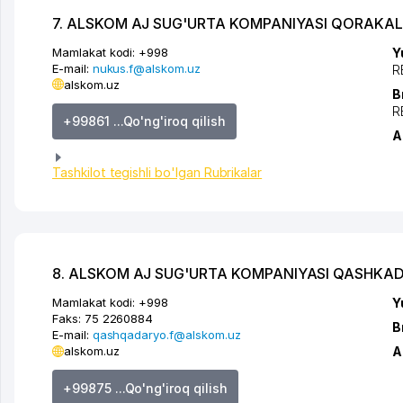
7. ALSKOM AJ SUG'URTA KOMPANIYASI QORAKALP
Mamlakat kodi:
+998
Y
E-mail:
nukus.f@alskom.uz
R
alskom.uz
B
R
+99861 ...Qo'ng'iroq qilish
A
Tashkilot tegishli bo'lgan Rubrikalar
8. ALSKOM AJ SUG'URTA KOMPANIYASI QASHKADA
Mamlakat kodi:
+998
Y
Faks:
75 2260884
B
E-mail:
qashqadaryo.f@alskom.uz
alskom.uz
A
+99875 ...Qo'ng'iroq qilish