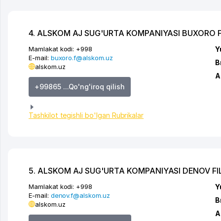
4. ALSKOM AJ SUG'URTA KOMPANIYASI BUXORO FI
Mamlakat kodi:
+998
Y
E-mail:
buxoro.f@alskom.uz
B
alskom.uz
A
+99865 ...Qo'ng'iroq qilish
Tashkilot tegishli bo'lgan Rubrikalar
5. ALSKOM AJ SUG'URTA KOMPANIYASI DENOV FIL
Mamlakat kodi:
+998
Y
E-mail:
denov.f@alskom.uz
B
alskom.uz
A