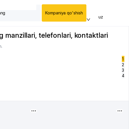
ang
Kompaniya qo'shish
uz
 manzillari, telefonlari, kontaktlari
n.
1
2
3
4