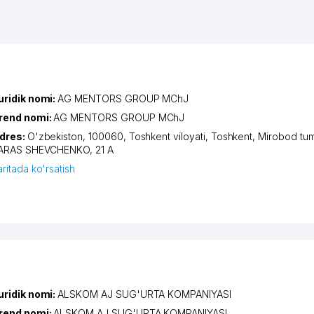
uridik nomi:
AG MENTORS GROUP MChJ
rend nomi:
AG MENTORS GROUP MChJ
dres:
O'zbekiston, 100060,
Toshkent viloyati
,
Toshkent
,
Mirobod tum
ARAS SHEVCHENKO
, 21 A
aritada ko'rsatish
uridik nomi:
ALSKOM AJ SUG'URTA KOMPANIYASI
rend nomi:
ALSKOM AJ SUG'URTA KOMPANIYASI