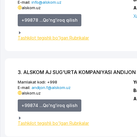
E-mail:
info@alskom.uz
alskom.uz
A
X
+99878 ...Qo'ng'iroq qilish
Tashkilot tegishli bo'lgan Rubrikalar
3. ALSKOM AJ SUG'URTA KOMPANIYASI ANDIJON F
Mamlakat kodi:
+998
Y
E-mail:
andijon.f@alskom.uz
B
alskom.uz
A
+99874 ...Qo'ng'iroq qilish
Tashkilot tegishli bo'lgan Rubrikalar