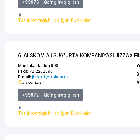
+99876 ...Qo'ng'iroq qilish
Tashkilot tegishli bo'lgan Rubrikalar
6. ALSKOM AJ SUG'URTA KOMPANIYASI JIZZAX FIL
Mamlakat kodi:
+998
Y
Faks:
72 2262096
B
E-mail:
jizzax.f@alskom.uz
alskom.uz
A
+99872 ...Qo'ng'iroq qilish
Tashkilot tegishli bo'lgan Rubrikalar