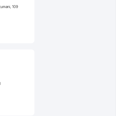
tumani
, 109
1