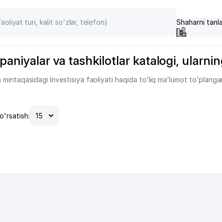
Shaharni tanl
aniyalar va tashkilotlar katalogi, ularning
mintaqasidagi Investisiya faoliyati haqida to’liq ma’lumot to’planga
o'rsatish: