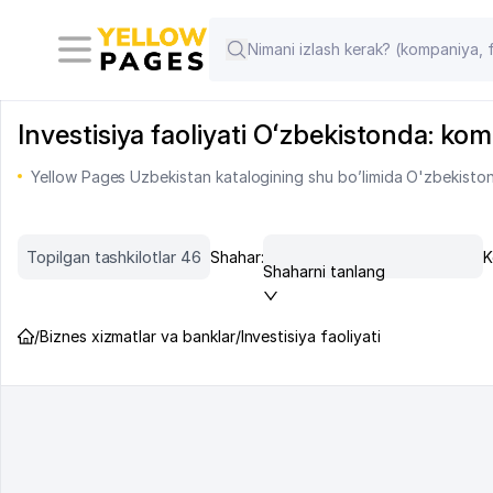
Investisiya faoliyati Oʻzbekistonda: komp
Yellow Pages Uzbekistan katalogining shu bo’limida O'zbekiston 
Topilgan tashkilotlar 46
Shahar:
K
Shaharni tanlang
/
Biznes xizmatlar va banklar
/
Investisiya faoliyati