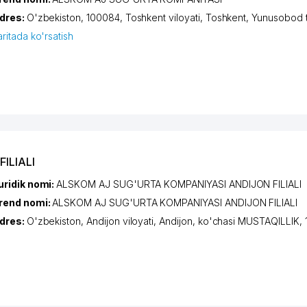
dres:
O'zbekiston, 100084,
Toshkent viloyati
,
Toshkent
,
Yunusobod 
aritada ko'rsatish
ILIALI
uridik nomi:
ALSKOM AJ SUG'URTA KOMPANIYASI ANDIJON FILIALI
rend nomi:
ALSKOM AJ SUG'URTA KOMPANIYASI ANDIJON FILIALI
dres:
O'zbekiston,
Andijon viloyati
,
Andijon
,
ko'chasi MUSTAQILLIK
, 