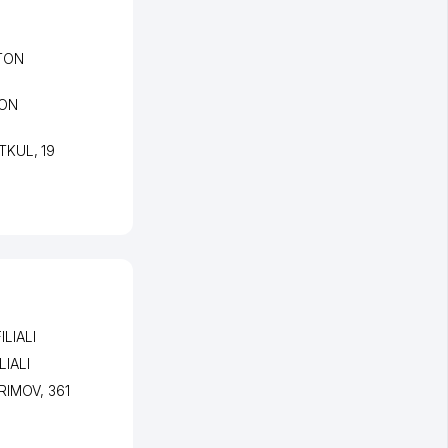
TON
TON
RTKUL
, 19
LIALI
IALI
ARIMOV
, 361