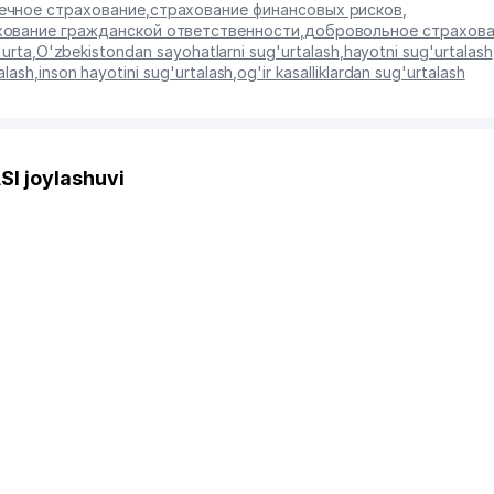
ечное страхование
,
страхование финансовых рисков
,
хование гражданской ответственности
,
добровольное страхова
'urta
,
O'zbekistondan sayohatlarni sug'urtalash
,
hayotni sug'urtalash
alash
,
inson hayotini sug'urtalash
,
og'ir kasalliklardan sug'urtalash
I joylashuvi