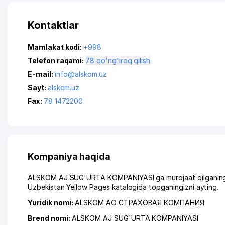
Kontaktlar
Mamlakat kodi:
+998
Telefon raqami:
78 qo'ng'iroq qilish
E-mail:
info@alskom.uz
Sayt:
alskom.uz
Fax:
78 1472200
Kompaniya haqida
ALSKOM AJ SUG'URTA KOMPANIYASI ga murojaat qilganingizd
Uzbekistan Yellow Pages katalogida topganingizni ayting.
Yuridik nomi:
ALSKOM АО СТРАХОВАЯ КОМПАНИЯ
Brend nomi:
ALSKOM AJ SUG'URTA KOMPANIYASI