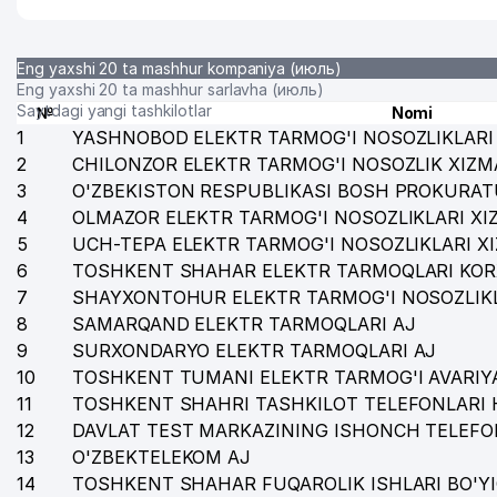
31
GI-RASULOV XUSUSIY KORXONASI
Eng yaxshi 20 ta mashhur kompaniya (июль)
32
MUHAMMAD AL-XORAZMIY NOMIDAGI TOSHKENT AXB
Eng yaxshi 20 ta mashhur sarlavha (июль)
Saytdagi yangi tashkilotlar
№
Nomi
33
LRB CONSTRUCTION MChJ
1
YASHNOBOD ELEKTR TARMOG'I NOSOZLIKLARI 
2
CHILONZOR ELEKTR TARMOG'I NOSOZLIK XIZM
34
BOLALAR BOG'CHASI №301
3
O'ZBEKISTON RESPUBLIKASI BOSH PROKURAT
4
35
OLMAZOR ELEKTR TARMOG'I NOSOZLIKLARI XI
TOSHKENT AXBOROT TEXNOLOGIYALARI UNIVERSIT
5
UCH-TEPA ELEKTR TARMOG'I NOSOZLIKLARI X
36
LEGION KOMFORT MChJ
6
TOSHKENT SHAHAR ELEKTR TARMOQLARI KOR
7
SHAYXONTOHUR ELEKTR TARMOG'I NOSOZLIKL
37
O'ZEKSPOMARKAZ MKK AJ
8
SAMARQAND ELEKTR TARMOQLARI AJ
38
SADAF POZITIV MChJ
9
SURXONDARYO ELEKTR TARMOQLARI AJ
10
TOSHKENT TUMANI ELEKTR TARMOG'I AVARIYA
39
GAYBNAZAROV A.X. YAKKA TARTIBDAGI TADBIRKOR
11
TOSHKENT SHAHRI TASHKILOT TELEFONLARI 
12
DAVLAT TEST MARKAZINING ISHONCH TELEFO
40
MUROD FAYZ MChJ
13
O'ZBEKTELEKOM AJ
41
GROWING TRADE XUSUSIY KORXONASI
14
TOSHKENT SHAHAR FUQAROLIK ISHLARI BO'Y