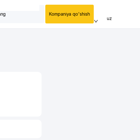
ang
Kompaniya qo'shish
uz