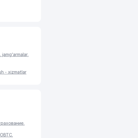
r, jamg‘armalar
,
sh - xizmatlar
трахование
,
ОВТС
,