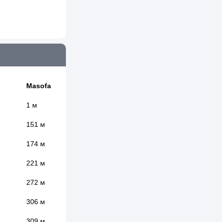
Masofa
1 м
151 м
174 м
221 м
272 м
306 м
309 м