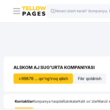
ALSKOM AJ SUG'URTA KOMPANIYASI
+99878 ... qo'ng'iroq qilish
Fikr qoldirish
Kontaktlar
Kompaniya haqida
Rubrikalar
Kalit so'zlar
Manzil x