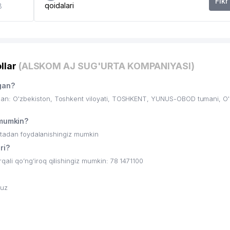
Fikr
qoidalari
8
llar
(ALSKOM AJ SUG'URTA KOMPANIYASI)
gan?
n: O'zbekiston, Toshkent viloyati, TOSHKENT, YUNUS-OBOD tumani, O
mumkin?
ritadan foydalanishingiz mumkin
ri?
i qo’ng’iroq qilishingiz mumkin: 78 1471100
.uz