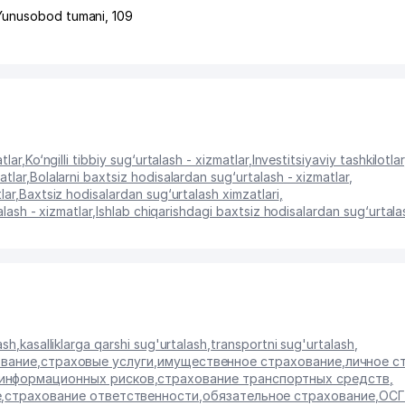
Yunusobod tumani
, 109
tlar
,
Ko‘ngilli tibbiy sug‘urtalash - xizmatlar
,
Investitsiyaviy tashkilotla
atlar
,
Bolalarni baxtsiz hodisalardan sug‘urtalash - xizmatlar
,
lar
,
Baxtsiz hodisalardan sug‘urtalash ximzatlari
,
alash - xizmatlar
,
Ishlab chiqarishdagi baxtsiz hodisalardan sug‘urtala
ash
,
kasalliklarga qarshi sug'urtalash
,
transportni sug'urtalash
,
ование
,
страховые услуги
,
имущественное страхование
,
личное с
 информационных рисков
,
страхование транспортных средств
,
е
,
страхование ответственности
,
обязательное страхование
,
ОСГ