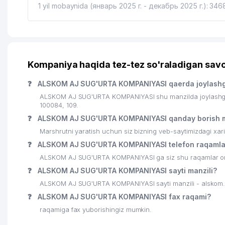
1 yil mobaynida (январь 2025 г. - декабрь 2025 г.): 346
19
O'ZEKSPOMARKAZ MKK AJ
20
AGZAMHON AVTO SAVDO XUSUSIY KORXONASI
21
EXPO QK MChJ
Kompaniya haqida tez-tez so'raladigan savo
22
BECREATIVE HOLDING MChJ
❓
ALSKOM AJ SUG'URTA KOMPANIYASI qaerda joylash
23
HAVAS FOOD MChJ
ALSKOM AJ SUG'URTA KOMPANIYASI shu manzilda joylashga
100084, 109.
24
BEGUBOR DOSTON ShK
❓
ALSKOM AJ SUG'URTA KOMPANIYASI qanday borish 
25
TRIKOTAJ STIL DIZAYN MChJ
Marshrutni yaratish uchun siz bizning veb-saytimizdagi xa
❓
ALSKOM AJ SUG'URTA KOMPANIYASI telefon raqamla
26
MEGA-SPORT-INTERNATIONAL MChJ
ALSKOM AJ SUG'URTA KOMPANIYASI ga siz shu raqamlar orqal
27
20-SONLI MADANIYAT MARKAZI DK
❓
ALSKOM AJ SUG'URTA KOMPANIYASI sayti manzili?
ALSKOM AJ SUG'URTA KOMPANIYASI sayti manzili - alskom
28
MEDIKAL DENTIUM AND IMPLANTIUM MChJ
❓
ALSKOM AJ SUG'URTA KOMPANIYASI fax raqami?
29
SHODLIK NIKOX UYI №2
raqamiga fax yuborishingiz mumkin.
30
QATAG'ON QURBONLARI XOTIRASI MUZEYI