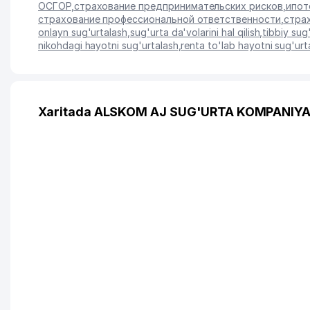
ОСГОР
,
страхование предпринимательских рисков
,
ипот
страхование профессиональной ответственности
,
стра
onlayn sug'urtalash
,
sug'urta da'volarini hal qilish
,
tibbiy sug
nikohdagi hayotni sug'urtalash
,
renta to'lab hayotni sug'urt
Xaritada ALSKOM AJ SUG'URTA KOMPANIYAS