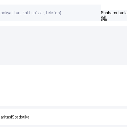
Shaharni tanl
aritasi
Statistika