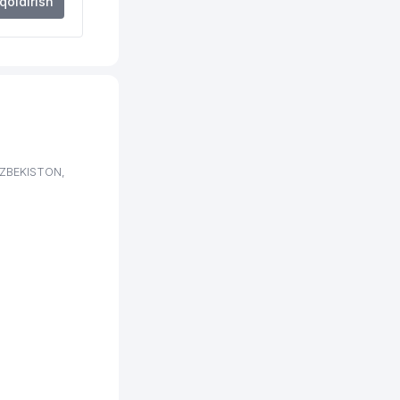
 qoldirish
380 м
393 м
442 м
445 м
461 м
'ZBEKISTON,
487 м
495 м
504 м
505 м
505 м
532 м
539 м