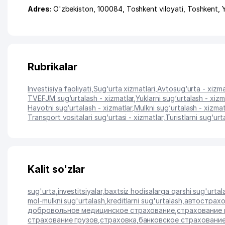
Adres:
O'zbekiston, 100084,
Toshkent viloyati
,
Toshkent
,
Rubrikalar
Investisiya faoliyati
,
Sug‘urta xizmatlari
,
Avtosug‘urta - xizma
TVEFJM sug‘urtalash - xizmatlar
,
Yuklarni sug‘urtalash - xizm
Hayotni sug‘urtalash - xizmatlar
,
Mulkni sug‘urtalash - xizmat
Transport vositalari sug‘urtasi - xizmatlar
,
Turistlarni sug‘urt
Kalit so'zlar
sug'urta
,
investitsiyalar
,
baxtsiz hodisalarga qarshi sug'urtal
mol-mulkni sug'urtalash
,
kreditlarni sug'urtalash
,
автострах
добровольное медицинское страхование
,
страхование
страхование грузов
,
страховка
,
банковское страховани