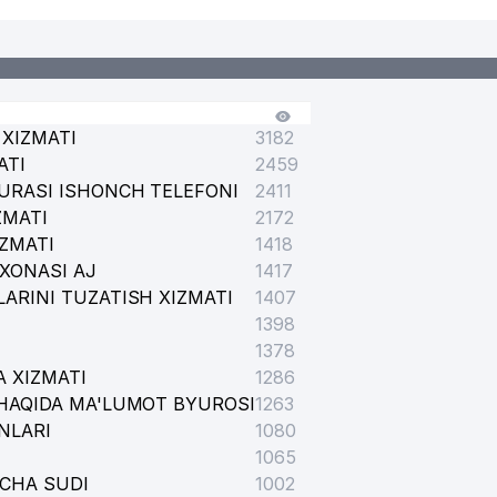
OROT TEXNOLOGIYALARI UNIVERSITETI
XIZMATI
3182
ATI
2459
URASI ISHONCH TELEFONI
2411
ZMATI
ETI INFORMATSIYA RESURS MARKAZI
2172
IZMATI
1418
XONASI AJ
1417
ARINI TUZATISH XIZMATI
1407
1398
1378
 XIZMATI
1286
HAQIDA MA'LUMOT BYUROSI
1263
NLARI
1080
1065
ICHA SUDI
1002