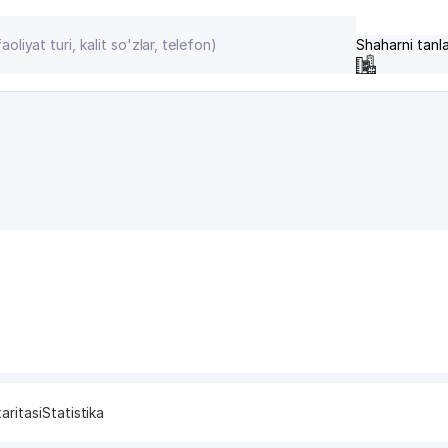
Shaharni tanl
aritasi
Statistika