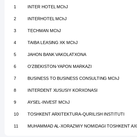
1
INTER HOTEL MChJ
2
INTERHOTEL MChJ
3
TECHMAN MChJ
4
TAIBA LEASING XK MChJ
5
JAHON BANK VAKOLATXONA
6
O'ZBEKISTON-YAPON MARKAZI
7
BUSINESS TO BUSINESS CONSULTING MChJ
8
INTERDENT XUSUSIY KORXONASI
9
AYSEL-INVEST MChJ
10
TOSHKENT ARXITEKTURA-QURILISH INSTITUTI
11
MUHAMMAD AL-XORAZMIY NOMIDAGI TOSHKENT AXB