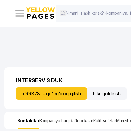
INTERSERVIS DUK
+99878 ... qo'ng'iroq qilish
Fikr qoldirish
Kontaktlar
Kompaniya haqida
Rubrikalar
Kalit so'zlar
Manzil x