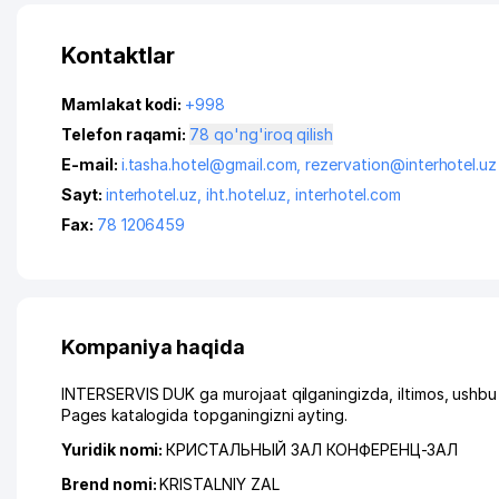
Kontaktlar
Mamlakat kodi:
+998
Telefon raqami:
78 qo'ng'iroq qilish
E-mail:
i.tasha.hotel@gmail.com
,
rezervation@interhotel.uz
Sayt:
interhotel.uz
,
iht.hotel.uz
,
interhotel.com
Fax:
78 1206459
Kompaniya haqida
INTERSERVIS DUK ga murojaat qilganingizda, iltimos, ushbu
Pages katalogida topganingizni ayting.
Yuridik nomi:
КРИСТАЛЬНЫЙ ЗАЛ КОНФЕРЕНЦ-ЗАЛ
Brend nomi:
KRISTALNIY ZAL