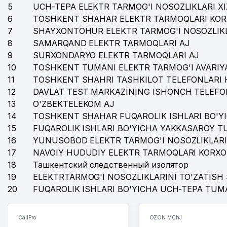
5
UCH-TEPA ELEKTR TARMOG'I NOSOZLIKLARI X
6
TOSHKENT SHAHAR ELEKTR TARMOQLARI KOR
7
SHAYXONTOHUR ELEKTR TARMOG'I NOSOZLIKL
8
SAMARQAND ELEKTR TARMOQLARI AJ
9
SURXONDARYO ELEKTR TARMOQLARI AJ
10
TOSHKENT TUMANI ELEKTR TARMOG'I AVARIYA
11
TOSHKENT SHAHRI TASHKILOT TELEFONLARI 
12
DAVLAT TEST MARKAZINING ISHONCH TELEFO
13
O'ZBEKTELEKOM AJ
14
TOSHKENT SHAHAR FUQAROLIK ISHLARI BO'Y
15
FUQAROLIK ISHLARI BO'YICHA YAKKASAROY 
16
YUNUSOBOD ELEKTR TARMOG'I NOSOZLIKLARI
17
NAVOIY HUDUDIY ELEKTR TARMOQLARI KORXO
18
Ташкентский следственный изолятор
19
ELEKTRTARMOG'I NOSOZLIKLARINI TO'ZATISH 
20
FUQAROLIK ISHLARI BO'YICHA UCH-TEPA TUM
CallPro
OZON MChJ