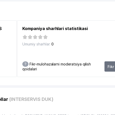
S
Kompaniya sharhlari statistikasi
Umumiy sharhlar:
0
ANK YUNUSOBOD FILIALI
?
Fikr-mulohazalarni moderatsiya qilish
Fikr
qoidalari
llar
(INTERSERVIS DUK)
 MARKAZI DUK
SI