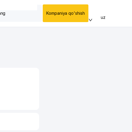
ang
Kompaniya qo'shish
uz