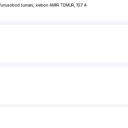
Yunusobod tumani
,
xiеbon AMIR TEMUR
, 107 А