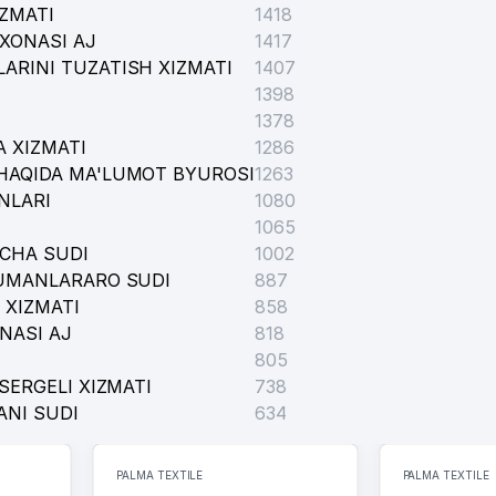
IZMATI
1418
XONASI AJ
1417
ARINI TUZATISH XIZMATI
1407
1398
1378
 XIZMATI
1286
HAQIDA MA'LUMOT BYUROSI
1263
NLARI
1080
1065
ICHA SUDI
1002
TUMANLARARO SUDI
887
 XIZMATI
858
NASI AJ
818
805
SERGELI XIZMATI
738
ANI SUDI
634
PALMA TEXTILE
PALMA TEXTILE