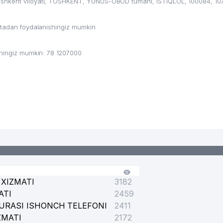
oshkent viloyati, TOSHKENT, YUNUS-OBOD tumani, ISTIQLOL, 100084, 107
ritadan foydalanishingiz mumkin
shingiz mumkin: 78 1207000
XIZMATI
3182
ATI
2459
URASI ISHONCH TELEFONI
2411
ZMATI
2172