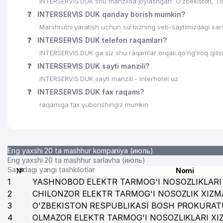
INTERSERVIS DUK shu manzilda joylashgan: O'zbekiston, T
❓
INTERSERVIS DUK qanday borish mumkin?
Marshrutni yaratish uchun siz bizning veb-saytimizdagi xa
❓
INTERSERVIS DUK telefon raqamlari?
INTERSERVIS DUK ga siz shu raqamlar orqali qo’ng’iroq qili
❓
INTERSERVIS DUK sayti manzili?
INTERSERVIS DUK sayti manzili - interhotel.uz
❓
INTERSERVIS DUK fax raqami?
raqamiga fax yuborishingiz mumkin.
Eng yaxshi 20 ta mashhur kompaniya (июль)
Eng yaxshi 20 ta mashhur sarlavha (июль)
Saytdagi yangi tashkilotlar
№
Nomi
1
YASHNOBOD ELEKTR TARMOG'I NOSOZLIKLARI 
2
CHILONZOR ELEKTR TARMOG'I NOSOZLIK XIZM
3
O'ZBEKISTON RESPUBLIKASI BOSH PROKURAT
4
OLMAZOR ELEKTR TARMOG'I NOSOZLIKLARI XI