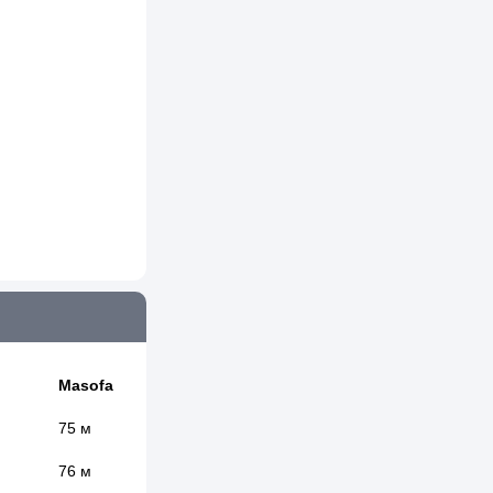
Masofa
75 м
76 м