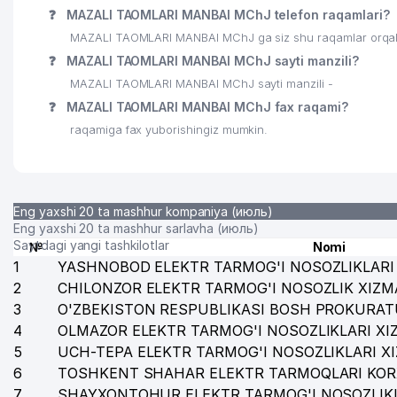
❓
MAZALI TAOMLARI MANBAI MChJ telefon raqamlari?
25
DELUXE SYSTEMS XUSUSIY KORXONASI
MAZALI TAOMLARI MANBAI MChJ ga siz shu raqamlar orqali 
❓
MAZALI TAOMLARI MANBAI MChJ sayti manzili?
26
ANIS PRO PRODUCT MChJ
MAZALI TAOMLARI MANBAI MChJ sayti manzili -
27
BOLALAR BOG'CHASI № 30
❓
MAZALI TAOMLARI MANBAI MChJ fax raqami?
raqamiga fax yuborishingiz mumkin.
28
MAHMUD-SULTON XUSUSIY KORXONASI
29
ORZU TEX MChJ
30
MINOR MASJID
Eng yaxshi 20 ta mashhur kompaniya (июль)
Eng yaxshi 20 ta mashhur sarlavha (июль)
31
BYUDJETDAN TASHQARI PENSIYA JAMG'ARMASI SHA
Saytdagi yangi tashkilotlar
№
Nomi
1
YASHNOBOD ELEKTR TARMOG'I NOSOZLIKLARI 
32
AZIZ PROJEKT MChJ
2
CHILONZOR ELEKTR TARMOG'I NOSOZLIK XIZM
3
O'ZBEKISTON RESPUBLIKASI BOSH PROKURAT
33
LEADER KEY HOUSE MChJ
4
OLMAZOR ELEKTR TARMOG'I NOSOZLIKLARI XI
34
MEMORIAL AYBEK UY-MUZEYI
5
UCH-TEPA ELEKTR TARMOG'I NOSOZLIKLARI X
6
TOSHKENT SHAHAR ELEKTR TARMOQLARI KOR
35
CREATIVE BUSINESS PRINT OILAVIY KORXONASI
7
SHAYXONTOHUR ELEKTR TARMOG'I NOSOZLIKL