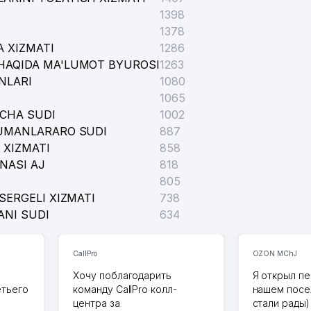
1398
1378
 XIZMATI
1286
HAQIDA MA'LUMOT BYUROSI
1263
NLARI
1080
1065
ICHA SUDI
1002
TUMANLARARO SUDI
887
 XIZMATI
858
NASI AJ
818
805
SERGELI XIZMATI
738
ANI SUDI
634
CallPro
OZON MChJ
Хочу поблагодарить
Я открыл пе
етьего
команду CallPro колл-
нашем посе
центра за
стали рады)