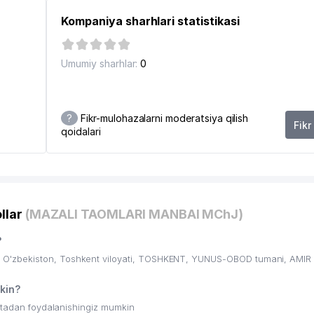
VA TELEKOMMUNIKATSIYALAR SOHASIDA NAZORAT BO'YICHA DAVL
Kompaniya sharhlari statistikasi
KOMMUNIKATSIYALAR SOHASIDA NAZORAT BO'YICHA HUDUDIY
Umumiy sharhlar:
0
 TELEKOMMUNIKATSIYA TEXNOLOGIYALARI SOHASIDA NAZORAT
?
Fikr-mulohazalarni moderatsiya qilish
Fikr
qoidalari
llar
(MAZALI TAOMLARI MANBAI MChJ)
AYXONTOHUR TUMANI XALQ QABULXONASI
?
O'zbekiston, Toshkent viloyati, TOSHKENT, YUNUS-OBOD tumani, AMIR
kin?
ritadan foydalanishingiz mumkin