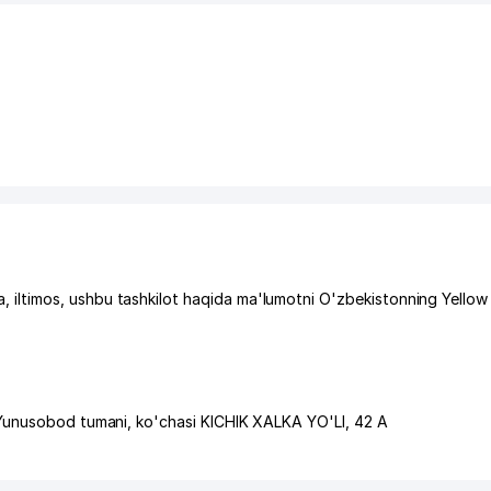
ltimos, ushbu tashkilot haqida ma'lumotni O'zbekistonning Yellow
Yunusobod tumani
,
ko'chasi KICHIK XALKA YO'LI
, 42 A