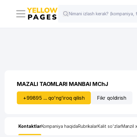
MAZALI TAOMLARI MANBAI MChJ
+99895 ... qo'ng'iroq qilish
Fikr qoldirish
Kontaktlar
Kompaniya haqida
Rubrikalar
Kalit so'zlar
Manzil x