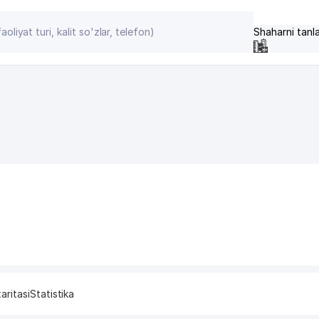
Shaharni tanl
aritasi
Statistika