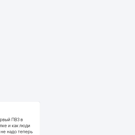
525 м
526 м
536 м
542 м
548 м
573 м
598 м
602 м
609 м
PALMA TEXTILE
624 м
рвый ПВЗ в
Yellowpages juda tez, aniq,
638 м
лке и как люди
qulay va sifatlik ishlaydi.
 не надо теперь
respect