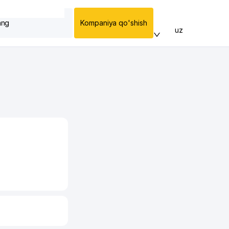
ang
Kompaniya qo'shish
uz