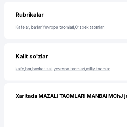
Rubrikalar
Kafelar, barlar
,
Yevropa taomlari
,
O‘zbek taomlari
Kalit so'zlar
kafe
,
bar
,
banket zali
,
yevropa taomlari
,
milliy taomlar
Xaritada MAZALI TAOMLARI MANBAI MChJ j