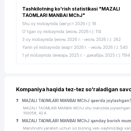
O'ZBEKISTON RESPUBLIKASI AXBOROTLASHTIRISH 
14
INSPEKSIYASI
Tashkilotning ko'rish statistikasi "MAZALI
TAOMLARI MANBAI MChJ"
TOSHKENT VILOYATI AXBOROTLASHTIRISH VA TELE
15
INSPEKSIYASI
Shu oy mobaynida (август 2026 г.): 18
O'tgan oy mobaynida (июль 2026 г.): 114
TASHKENT SHAHRI ALOQA, AXBOROTLASHTIRISH VA
16
3 oy mobaynida (июнь 2026 г. - июль 2026 г.): 282
BO'YICHA INSPEKSIYASI
Yarim yil mobaynida (март 2026 г. - июль 2026 г.): 540
17
WORK AND ROLL MChJ
1 yil mobaynida (январь 2025 г. - декабрь 2025 г.): 1194
18
TASHKENTSKIY DVORIK MChJ
19
AL BOSS SERVIS MChJ
20
HIMOYA KIYIM MChJ
Kompaniya haqida tez-tez so'raladigan savo
21
O'ZBEKISTON RESPUBLIKASI PREZIDENTINING SH
❓
MAZALI TAOMLARI MANBAI MChJ qaerda joylashgan
22
BO'Z SUV IRRIGATSIYA TIZIMLARI BOSHQARMASI
MAZALI TAOMLARI MANBAI MChJ shu manzilda joylashgan: 
100058, 42 A.
23
TAKVIM DIYOR MChJ
❓
MAZALI TAOMLARI MANBAI MChJ qanday borish mum
Marshrutni yaratish uchun siz bizning veb-saytimizdagi xa
24
TANGIR PRINT XUSUSIY KORXONASI