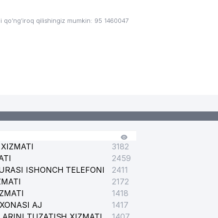
qo’ng’iroq qilishingiz mumkin: 95 1460047
YXONTOHUR TUMANI BO'LIMI
XIZMATI
3182
ATI
2459
URASI ISHONCH TELEFONI
2411
ZMATI
2172
IZMATI
1418
XONASI AJ
1417
ARINI TUZATISH XIZMATI
1407