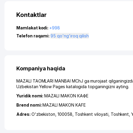
Kontaktlar
Mamlakat kodi:
+998
Telefon raqami:
95 qo'ng'iroq qilish
Kompaniya haqida
MAZALI TAOMLARI MANBAI MChJ ga murojaat qilganingizda, i
Uzbekistan Yellow Pages katalogida topganingizni ayting.
Yuridik nomi:
MAZALI MAKON КАФЕ
Brend nomi:
MAZALI MAKON KAFE
Adres:
O'zbekiston, 100058,
Toshkent viloyati
,
Toshkent
,