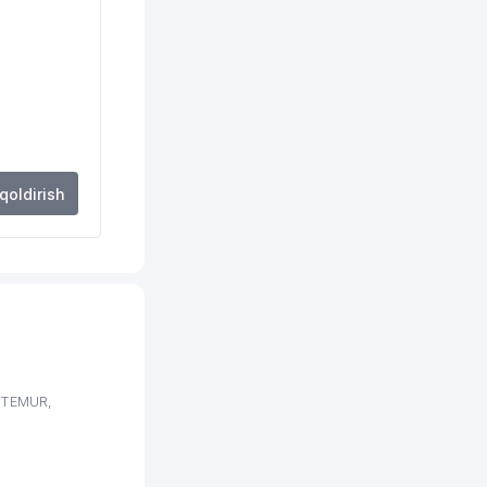
AT
264 м
268 м
270 м
285 м
 qoldirish
293 м
298 м
335 м
381 м
382 м
 TEMUR,
388 м
390 м