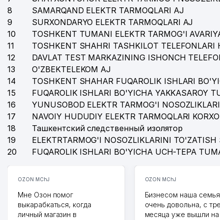
8
36
SAMARQAND ELEKTR TARMOQLARI AJ
MASHARIPOV D.M. YAKKA TARTIBDAGI TADBIRKOR
9
SURXONDARYO ELEKTR TARMOQLARI AJ
37
ZAKIROV F.B. YAKKA TARTIBDAGI TADBIRKOR
10
TOSHKENT TUMANI ELEKTR TARMOG'I AVARIYA
11
TOSHKENT SHAHRI TASHKILOT TELEFONLARI 
38
DREAMBOAT NODAVLAT TA'LIM MUASSASASI
12
DAVLAT TEST MARKAZINING ISHONCH TELEFO
39
SANDAL XUSUSIY KORXONASI
13
O'ZBEKTELEKOM AJ
14
TOSHKENT SHAHAR FUQAROLIK ISHLARI BO'Y
40
GARANT CONSULTING GROUP MChJ
15
FUQAROLIK ISHLARI BO'YICHA YAKKASAROY 
16
YUNUSOBOD ELEKTR TARMOG'I NOSOZLIKLARI
41
MONOLITH GROUP SERVICE MChJ
17
NAVOIY HUDUDIY ELEKTR TARMOQLARI KORXO
42
STIMUL TEXTIL MChJ
18
Ташкентский следственный изолятор
19
ELEKTRTARMOG'I NOSOZLIKLARINI TO'ZATISH 
43
TOSHKENT ARXITEKTURA-QURILISH INSTITUTI
20
FUQAROLIK ISHLARI BO'YICHA UCH-TEPA TUM
44
ASLAN SERVIS PLUSE XUSUSIY KORXONASI
OZON MChJ
OZON MChJ
45
2-chi RESPUBLIKA TIBBIYOT KOLLEJI
Мне Озон помог
Бизнесом наша семья
46
GLOBAL BUSINESS SERVICES MChJ
выкарабкаться, когда
очень довольна, с тр
личный магазин в
месяца уже вышли на