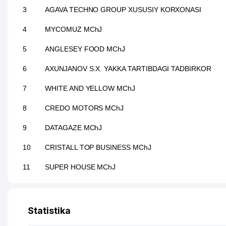
3
AGAVA TECHNO GROUP XUSUSIY KORXONASI
4
MYCOMUZ MChJ
5
ANGLESEY FOOD MChJ
6
AXUNJANOV S.X. YAKKA TARTIBDAGI TADBIRKOR
7
WHITE AND YELLOW MChJ
8
CREDO MOTORS MChJ
9
DATAGAZE MChJ
10
CRISTALL TOP BUSINESS MChJ
11
SUPER HOUSE MChJ
12
HEATING AND MAINTENANCE SERVICES MChJ
13
BANOPLAST MChJ
Statistika