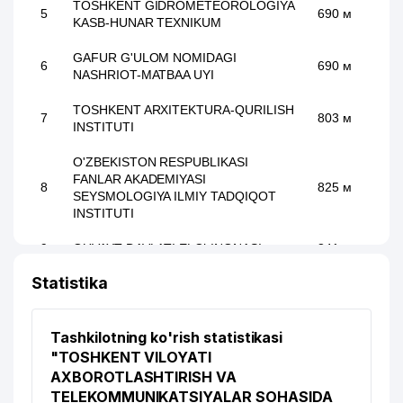
TOSHKENT GIDROMETEOROLOGIYA
5
690 м
KASB-HUNAR TEXNIKUM
GAFUR G'ULOM NOMIDAGI
6
690 м
NASHRIOT-MATBAA UYI
TOSHKENT ARXITEKTURA-QURILISH
7
803 м
INSTITUTI
O'ZBEKISTON RESPUBLIKASI
FANLAR AKADEMIYASI
8
825 м
SEYSMOLOGIYA ILMIY TADQIQOT
INSTITUTI
9
QUVAYT DAVLATI ELChINONASI
841 м
Statistika
10
POYTAXT OIL MChJ
868 м
SUV TURLARI BO'YICHA RESPUBLIKA
11
935 м
Tashkilotning ko'rish statistikasi
OLIY SPORT MAHORATI MAKTABI
"TOSHKENT VILOYATI
TRANSATLANTIC INTERNATIONAL
AXBOROTLASHTIRISH VA
12
961 м
MChJ
TELEKOMMUNIKATSIYALAR SOHASIDA