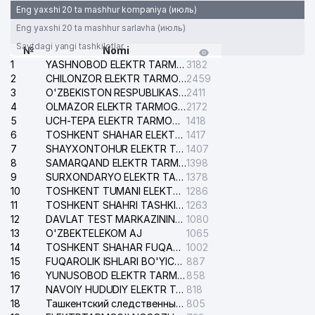
Eng yaxshi 20 ta mashhur kompaniya (июль)
Eng yaxshi 20 ta mashhur sarlavha (июль)
Saytdagi yangi tashkilotlar
№
Nomi
1
YASHNOBOD ELEKTR TARMOG'I NOSOZLIKLARI XIZMATI
3182
2
CHILONZOR ELEKTR TARMOG'I NOSOZLIK XIZMATI
2459
3
O'ZBEKISTON RESPUBLIKASI BOSH PROKURATURASI ISHONCH TELEFONI
2411
4
OLMAZOR ELEKTR TARMOG'I NOSOZLIKLARI XIZMATI
2172
5
UCH-TEPA ELEKTR TARMOG'I NOSOZLIKLARI XIZMATI
1418
6
TOSHKENT SHAHAR ELEKTR TARMOQLARI KORXONASI AJ
1417
7
SHAYXONTOHUR ELEKTR TARMOG'I NOSOZLIKLARINI TUZATISH XIZMATI
1407
8
SAMARQAND ELEKTR TARMOQLARI AJ
1398
9
SURXONDARYO ELEKTR TARMOQLARI AJ
1378
10
TOSHKENT TUMANI ELEKTR TARMOG'I AVARIYA XIZMATI
1286
11
TOSHKENT SHAHRI TASHKILOT TELEFONLARI HAQIDA MA'LUMOT BYUROSI
1263
12
DAVLAT TEST MARKAZINING ISHONCH TELEFONLARI
1080
13
O'ZBEKTELEKOM AJ
1065
14
TOSHKENT SHAHAR FUQAROLIK ISHLARI BO'YICHA SUDI
1002
15
FUQAROLIK ISHLARI BO'YICHA YAKKASAROY TUMANLARARO SUDI
887
16
YUNUSOBOD ELEKTR TARMOG'I NOSOZLIKLARI XIZMATI
858
17
NAVOIY HUDUDIY ELEKTR TARMOQLARI KORXONASI AJ
818
18
Ташкентский следственный изолятор
805