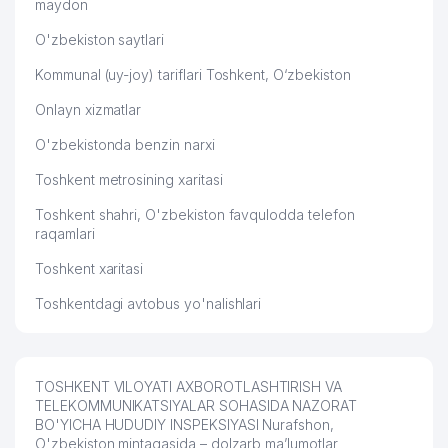
maydon
O'zbekiston saytlari
Kommunal (uy-joy) tariflari Toshkent, O‘zbekiston
Onlayn xizmatlar
O'zbekistonda benzin narxi
Toshkent metrosining xaritasi
Toshkent shahri, O'zbekiston favqulodda telefon
raqamlari
Toshkent xaritasi
Toshkentdagi avtobus yo'nalishlari
TOSHKENT VILOYATI AXBOROTLASHTIRISH VA
TELEKOMMUNIKATSIYALAR SOHASIDA NAZORAT
BO'YICHA HUDUDIY INSPEKSIYASI Nurafshon,
O'zbekiston mintaqasida – dolzarb ma’lumotlar