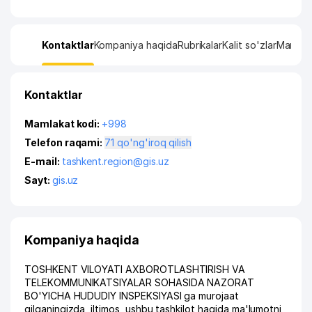
Kontaktlar
Kompaniya haqida
Rubrikalar
Kalit so'zlar
Manzil x
Kontaktlar
Mamlakat kodi:
+998
Telefon raqami:
71 qo'ng'iroq qilish
E-mail:
tashkent.region@gis.uz
Sayt:
gis.uz
Kompaniya haqida
TOSHKENT VILOYATI AXBOROTLASHTIRISH VA
TELEKOMMUNIKATSIYALAR SOHASIDA NAZORAT
BO'YICHA HUDUDIY INSPEKSIYASI ga murojaat
qilganingizda, iltimos, ushbu tashkilot haqida ma'lumotni