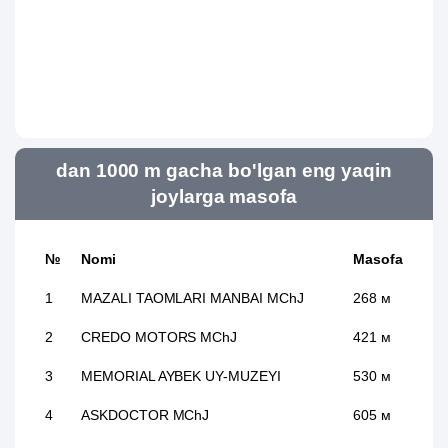
dan 1000 m gacha bo'lgan eng yaqin
joylarga masofa
№
Nomi
Masofa
1
MAZALI TAOMLARI MANBAI MChJ
268 м
2
CREDO MOTORS MChJ
421 м
3
MEMORIAL AYBEK UY-MUZEYI
530 м
4
ASKDOCTOR MChJ
605 м