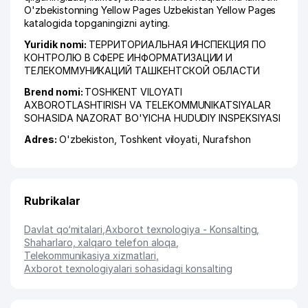
O'zbekistonning Yellow Pages Uzbekistan Yellow Pages
katalogida topganingizni ayting.
Yuridik nomi:
ТЕРРИТОРИАЛЬНАЯ ИНСПЕКЦИЯ ПО
КОНТРОЛЮ В СФЕРЕ ИНФОРМАТИЗАЦИИ И
ТЕЛЕКОММУНИКАЦИЙ ТАШКЕНТСКОЙ ОБЛАСТИ
Brend nomi:
TOSHKENT VILOYATI
AXBOROTLASHTIRISH VA TELEKOMMUNIKATSIYALAR
SOHASIDA NAZORAT BO'YICHA HUDUDIY INSPEKSIYASI
Adres:
O'zbekiston,
Toshkent viloyati
,
Nurafshon
Rubrikalar
Davlat qo‘mitalari
,
Axborot texnologiya - Konsalting
,
Shaharlaro, xalqaro telefon aloqa
,
Telekommunikasiya xizmatlari
,
Axborot texnologiyalari sohasidagi konsalting