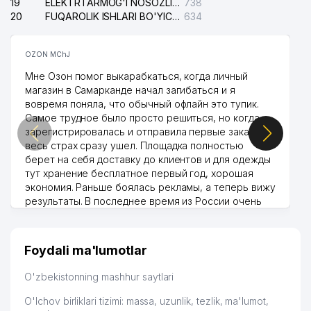
19
ELEKTRTARMOG'I NOSOZLIKLARINI TO'ZATISH SERGELI XIZMATI
738
20
FUQAROLIK ISHLARI BO'YICHA UCH-TEPA TUMANI SUDI
634
OZON MChJ
Мне Озон помог выкарабкаться, когда личный
магазин в Самарканде начал загибаться и я
вовремя поняла, что обычный офлайн это тупик.
Самое трудное было просто решиться, но когда
зарегистрировалась и отправила первые заказы,
весь страх сразу ушел. Площадка полностью
берет на себя доставку до клиентов и для одежды
тут хранение бесплатное первый год, хорошая
экономия. Раньше боялась рекламы, а теперь вижу
результаты. В последнее время из России очень
много заказывают, а вначале только по
Узбекистану брали, но вяло. Удалось раскрутиться,
дальше развиваюсь потихоньку😊
Foydali ma'lumotlar
Hamida 03.08.2026 12:45:39
O'zbekistonning mashhur saytlari
O'lchov birliklari tizimi: massa, uzunlik, tezlik, ma'lumot,