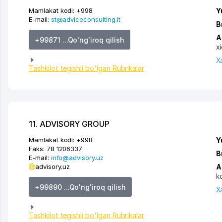
Mamlakat kodi:
+998
Y
E-mail:
st@adviceconsulting.it
B
A
+99871 ...Qo'ng'iroq qilish
x
X
Tashkilot tegishli bo'lgan Rubrikalar
11. ADVISORY GROUP
Mamlakat kodi:
+998
Y
Faks:
78 1206337
B
E-mail:
info@advisory.uz
advisory.uz
A
k
+99890 ...Qo'ng'iroq qilish
X
Tashkilot tegishli bo'lgan Rubrikalar