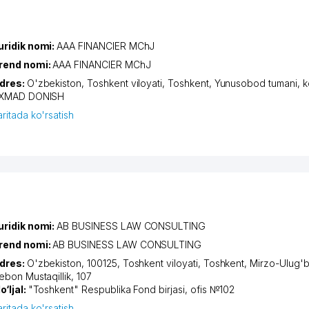
uridik nomi:
AAA FINANCIER MChJ
rend nomi:
AAA FINANCIER MChJ
dres:
O'zbekiston,
Toshkent viloyati
,
Toshkent
,
Yunusobod tumani
,
k
XMAD DONISH
aritada ko'rsatish
uridik nomi:
AB BUSINESS LAW CONSULTING
rend nomi:
AB BUSINESS LAW CONSULTING
dres:
O'zbekiston, 100125,
Toshkent viloyati
,
Toshkent
,
Mirzo-Ulug'b
iеbon Mustaqillik
, 107
o‘ljal:
"Toshkent" Respublika Fond birjasi, ofis №102
aritada ko'rsatish