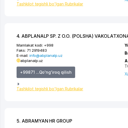
Tashkilot tegishli bo'lgan Rubrikalar
4. ABPLANALP SP. Z O.O. (POLSHA) VAKOLATXON
Mamlakat kodi:
+998
Y
Faks:
71 2919483
B
E-mail:
info@abplanalp.uz
abplanalp.uz
A
T
+99871 ...Qo'ng'iroq qilish
X
Tashkilot tegishli bo'lgan Rubrikalar
5. ABRAMYAN HR GROUP