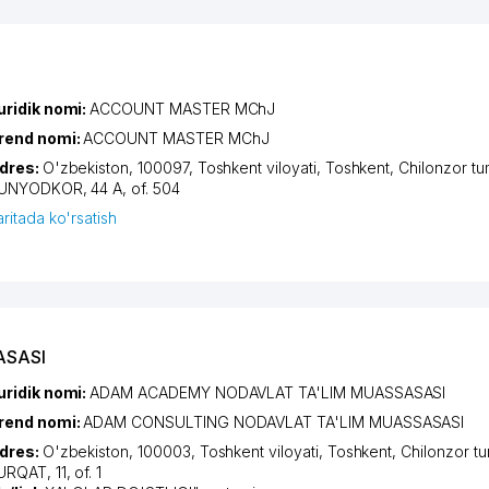
uridik nomi:
ACCOUNT MASTER MChJ
rend nomi:
ACCOUNT MASTER MChJ
dres:
O'zbekiston, 100097,
Toshkent viloyati
,
Toshkent
,
Chilonzor tu
UNYODKOR
, 44 A, of. 504
aritada ko'rsatish
ASASI
uridik nomi:
ADAM ACADEMY NODAVLAT TA'LIM MUASSASASI
rend nomi:
ADAM CONSULTING NODAVLAT TA'LIM MUASSASASI
dres:
O'zbekiston, 100003,
Toshkent viloyati
,
Toshkent
,
Chilonzor t
URQAT
, 11, of. 1