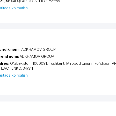
o‘ljal:
XALQLAR DO'STLIGI" metrosi
aritada ko'rsatish
uridik nomi:
ADKHAMOV GROUP
rend nomi:
ADKHAMOV GROUP
dres:
O'zbekiston, 1000091,
Toshkent
,
Mirobod tumani
,
ko'chasi TA
HEVCHENKO
, 34/311
aritada ko'rsatish