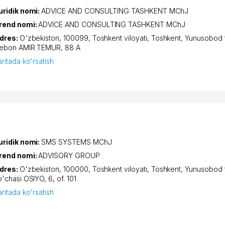
uridik nomi:
ADVICE AND CONSULTING TASHKENT MChJ
rend nomi:
ADVICE AND CONSULTING TASHKENT MChJ
dres:
O'zbekiston, 100099,
Toshkent viloyati
,
Toshkent
,
Yunusobod 
iеbon AMIR TEMUR
, 88 A
aritada ko'rsatish
uridik nomi:
SMS SYSTEMS MChJ
rend nomi:
ADVISORY GROUP
dres:
O'zbekiston, 100000,
Toshkent viloyati
,
Toshkent
,
Yunusobod 
o'chasi OSIYO
, 6, of. 101
aritada ko'rsatish