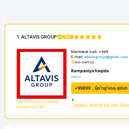
1. ALTAVIS GROUP
PRO
3
Mamlakat kodi:
+998
E-mail:
altavisgroup@gmail.com
iso-cert.uz
Kompaniya haqida
batafsil
+99899 ...Qo'ng'iroq qilish
Ma'lumotlar bazasidagi
Tashkilot tegishli bo'lgan Rubr
kompaniya
1 yil