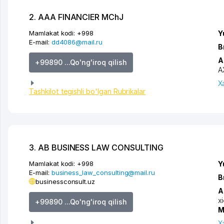
2. AAA FINANCIER MChJ
Mamlakat kodi:
+998
Y
E-mail:
dd4086@mail.ru
B
A
+99890 ...Qo'ng'iroq qilish
A
X
Tashkilot tegishli bo'lgan Rubrikalar
3. AB BUSINESS LAW CONSULTING
Mamlakat kodi:
+998
Y
E-mail:
business_law_consulting@mail.ru
B
businessconsult.uz
A
x
+99890 ...Qo'ng'iroq qilish
M
X