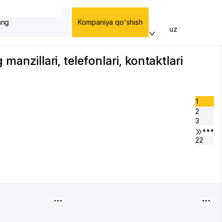
ang
Kompaniya qo'shish
uz
anzillari, telefonlari, kontaktlari
.
1
2
3
•••
22