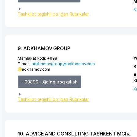
M
X
Tashkilot tegishli bo'lgan Rubrikalar
9. ADKHAMOV GROUP
Mamlakat kodi:
+998
Y
E-mail:
adkhamovgroup@adkhamov.com
B
adkhamov.com
A
S
+99890 ...Qo'ng'iroq qilish
X
Tashkilot tegishli bo'lgan Rubrikalar
10. ADVICE AND CONSULTING TASHKENT MChJ