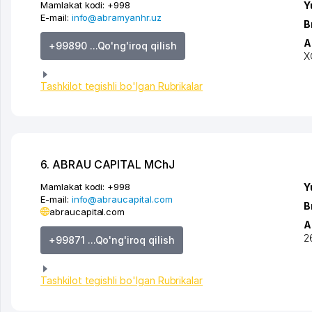
Mamlakat kodi:
+998
Y
E-mail:
info@abramyanhr.uz
B
A
+99890 ...Qo'ng'iroq qilish
X
Tashkilot tegishli bo'lgan Rubrikalar
6. ABRAU CAPITAL MChJ
Mamlakat kodi:
+998
Y
E-mail:
info@abraucapital.com
B
abraucapital.com
A
2
+99871 ...Qo'ng'iroq qilish
Tashkilot tegishli bo'lgan Rubrikalar