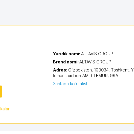
Yuridik nomi:
ALTAVIS GROUP
Brend nomi:
ALTAVIS GROUP
Adres:
O'zbekiston, 100034,
Toshkent
,
Y
tumani
,
xiеbon AMIR TEMUR
, 99А
Xaritada ko'rsatish
ikalar