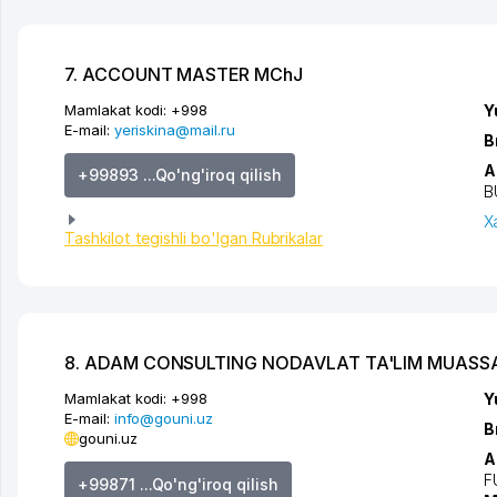
7. ACCOUNT MASTER MChJ
Mamlakat kodi:
+998
Y
E-mail:
yeriskina@mail.ru
B
A
+99893 ...Qo'ng'iroq qilish
B
X
Tashkilot tegishli bo'lgan Rubrikalar
8. ADAM CONSULTING NODAVLAT TA'LIM MUASS
Mamlakat kodi:
+998
Y
E-mail:
info@gouni.uz
B
gouni.uz
A
F
+99871 ...Qo'ng'iroq qilish