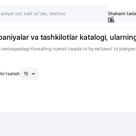
Shaharni tanl
iyalar va tashkilotlar katalogi, ularning m
 mintaqasidagi Konsalting xizmati haqida to’liq ma’lumot to’plangan
Ko'rsatish: