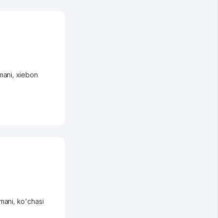
mani
,
xiеbon
umani
,
ko'chasi