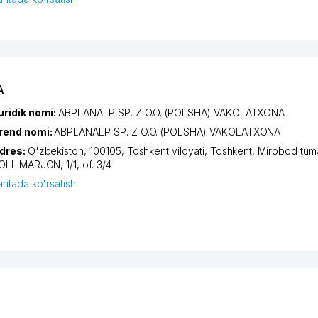
A
uridik nomi:
ABPLANALP SP. Z O.O. (POLSHA) VAKOLATXONA
rend nomi:
ABPLANALP SP. Z O.O. (POLSHA) VAKOLATXONA
dres:
O'zbekiston, 100105,
Toshkent viloyati
,
Toshkent
,
Mirobod tum
OLLIMARJON
, 1/1, of. 3/4
aritada ko'rsatish