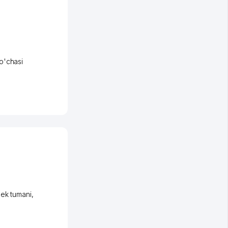
o'chasi
ek tumani
,