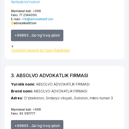
Xaritada ko'rsatish
Mamlakat kodi:
+998
Faks:
71 2544090
E-mail:
info@advocateabf.com
advocateabf.com
+99893 ...Qo'ng'iroq qilish
Tashkilot tegishli bo'lgan Rubrikalar
3. ABSOLVO ADVOKATLIK FIRMASI
Yuridik nomi:
ABSOLVO ADVOKATLIK FIRMASI
Brend nomi:
ABSOLVO ADVOKATLIK FIRMASI
Adres:
O'zbekiston,
Sirdaryo viloyati
,
Guliston
,
mikro-tuman 3
Mamlakat kodi:
+998
Faks:
95 5101777
+99895 ...Qo'ng'iroq qilish