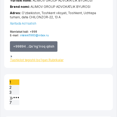
Yuridik nomi:
ALIMOV GROUP ADVOKATLIK BYUROSI
Brend nomi:
ALIMOV GROUP ADVOKATLIK BYUROSI
Adres:
O'zbekiston,
Toshkent viloyati
,
Toshkent
,
Uchtepa
tumani
,
daha CHILONZOR-22
, 13 A
Xaritada ko'rsatish
Mamlakat kodi:
+998
E-mail:
intelekt1983@inbox.ru
+99894 ...Qo'ng'iroq qilish
Tashkilot tegishli bo'lgan Rubrikalar
1
2
3
•••
7