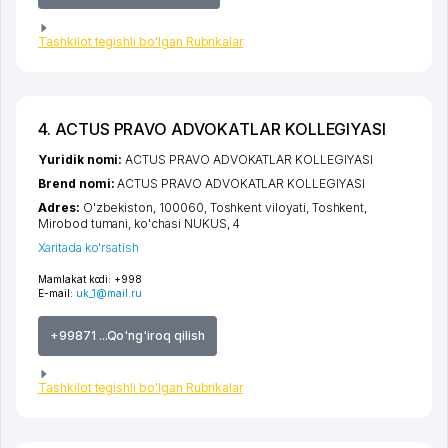
Tashkilot tegishli bo'lgan Rubrikalar
4. ACTUS PRAVO ADVOKATLAR KOLLEGIYASI
Yuridik nomi:
ACTUS PRAVO ADVOKATLAR KOLLEGIYASI
Brend nomi:
ACTUS PRAVO ADVOKATLAR KOLLEGIYASI
Adres:
O'zbekiston, 100060,
Toshkent viloyati
,
Toshkent
,
Mirobod tumani
,
ko'chasi NUKUS
, 4
Xaritada ko'rsatish
Mamlakat kodi:
+998
E-mail:
uk_1@mail.ru
+99871 ...Qo'ng'iroq qilish
Tashkilot tegishli bo'lgan Rubrikalar