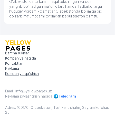
Oʻzbekistonda turkumini faqat tekshirilgan va doim
yangilib bo’riladigan ma’lumotlari, hamda Tadbirkorlarga
huquqiy yordam - xizmatlar Oʻzbekistonda bo’limiga oid
dolzarb ma’lumotlarni to’plagan bepul telefon xizmati.
Barcha ruknlar
Kompaniya haqida
Kontaktlar
Reklama
Kompaniya qo'shish
Email: info@yellowpages.uz
Reklama joylashtirish haqida
Telegram
Adres: 100170, O'zbekiston, Toshkent shahri, Sayram ko'chasi
25.