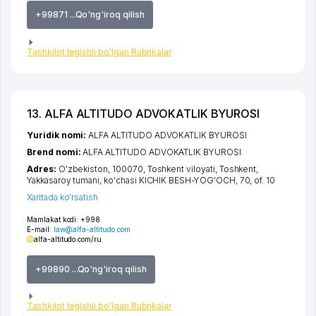
+99871 ...Qo'ng'iroq qilish
Tashkilot tegishli bo'lgan Rubrikalar
13. ALFA ALTITUDO ADVOKATLIK BYUROSI
Yuridik nomi:
ALFA ALTITUDO ADVOKATLIK BYUROSI
Brend nomi:
ALFA ALTITUDO ADVOKATLIK BYUROSI
Adres:
O'zbekiston, 100070,
Toshkent viloyati
,
Toshkent
,
Yakkasaroy tumani
,
ko'chasi KICHIK BESH-YOG'OCH
, 70, of. 10
Xaritada ko'rsatish
Mamlakat kodi:
+998
E-mail:
law@alfa-altitudo.com
alfa-altitudo.com/ru
+99890 ...Qo'ng'iroq qilish
Tashkilot tegishli bo'lgan Rubrikalar