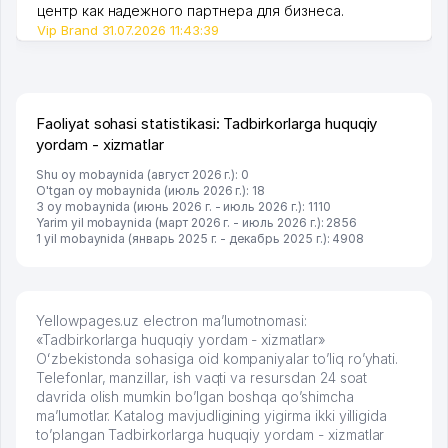
центр как надежного партнера для бизнеса.
Vip Brand 31.07.2026 11:43:39
Faoliyat sohasi statistikasi: Tadbirkorlarga huquqiy
yordam - xizmatlar
Shu oy mobaynida (август 2026 г.): 0
O'tgan oy mobaynida (июль 2026 г.): 18
3 oy mobaynida (июнь 2026 г. - июль 2026 г.): 1110
Yarim yil mobaynida (март 2026 г. - июль 2026 г.): 2856
1 yil mobaynida (январь 2025 г. - декабрь 2025 г.): 4908
Yellowpages.uz electron ma’lumotnomasi:
«Tadbirkorlarga huquqiy yordam - xizmatlar»
Oʻzbekistonda sohasiga oid kompaniyalar to’liq ro’yhati.
Telefonlar, manzillar, ish vaqti va resursdan 24 soat
davrida olish mumkin bo’lgan boshqa qo’shimcha
ma’lumotlar. Katalog mavjudligining yigirma ikki yilligida
to’plangan Tadbirkorlarga huquqiy yordam - xizmatlar