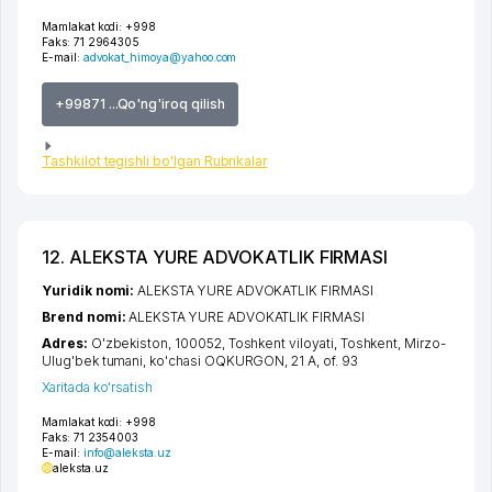
Mamlakat kodi:
+998
Faks:
71 2964305
E-mail:
advokat_himoya@yahoo.com
+99871 ...Qo'ng'iroq qilish
Tashkilot tegishli bo'lgan Rubrikalar
12. ALEKSTA YURE ADVOKATLIK FIRMASI
Yuridik nomi:
ALEKSTA YURE ADVOKATLIK FIRMASI
Brend nomi:
ALEKSTA YURE ADVOKATLIK FIRMASI
Adres:
O'zbekiston, 100052,
Toshkent viloyati
,
Toshkent
,
Mirzo-
Ulug'bek tumani
,
ko'chasi OQKURGON
, 21 А, of. 93
Xaritada ko'rsatish
Mamlakat kodi:
+998
Faks:
71 2354003
E-mail:
info@aleksta.uz
aleksta.uz