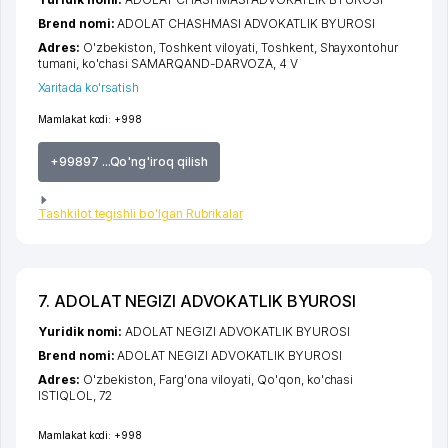
Brend nomi:
ADOLAT CHASHMASI ADVOKATLIK BYUROSI
Adres:
O'zbekiston,
Toshkent viloyati
,
Toshkent
,
Shayxontohur
tumani
,
ko'chasi SAMARQAND-DARVOZA
, 4 V
Xaritada ko'rsatish
Mamlakat kodi:
+998
+99897 ...Qo'ng'iroq qilish
Tashkilot tegishli bo'lgan Rubrikalar
7. ADOLAT NEGIZI ADVOKATLIK BYUROSI
Yuridik nomi:
ADOLAT NEGIZI ADVOKATLIK BYUROSI
Brend nomi:
ADOLAT NEGIZI ADVOKATLIK BYUROSI
Adres:
O'zbekiston,
Farg'ona viloyati
,
Qo'qon
,
ko'chasi
ISTIQLOL
, 72
Mamlakat kodi:
+998