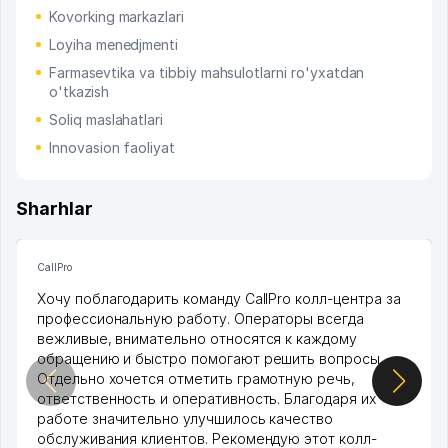
Kovorking markazlari
Loyiha menedjmenti
Farmasevtika va tibbiy mahsulotlarni ro'yxatdan
o'tkazish
Soliq maslahatlari
Innovasion faoliyat
Sharhlar
CallPro
Хочу поблагодарить команду CallPro колл-центра за
профессиональную работу. Операторы всегда
вежливые, внимательно относятся к каждому
обращению и быстро помогают решить вопросы.
Отдельно хочется отметить грамотную речь,
ответственность и оперативность. Благодаря их
работе значительно улучшилось качество
обслуживания клиентов. Рекомендую этот колл-