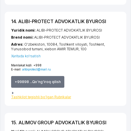
14. ALIBI-PROTECT ADVOKATLIK BYUROSI
Yuridik nomi:
ALIBI-PROTECT ADVOKATLIK BYUROSI
Brend nomi:
ALIBI-PROTECT ADVOKATLIK BYUROSI
Adres:
O'zbekiston, 10084,
Toshkent viloyati
,
Toshkent
,
Yunusobod tumani
,
xiеbon AMIR TEMUR
, 100
Xaritada ko'rsatish
Mamlakat kodi:
+998
E-mail:
alibiprotect@mail.ru
+99898 ...Qo'ng'iroq qilish
Tashkilot tegishli bo'lgan Rubrikalar
15. ALIMOV GROUP ADVOKATLIK BYUROSI