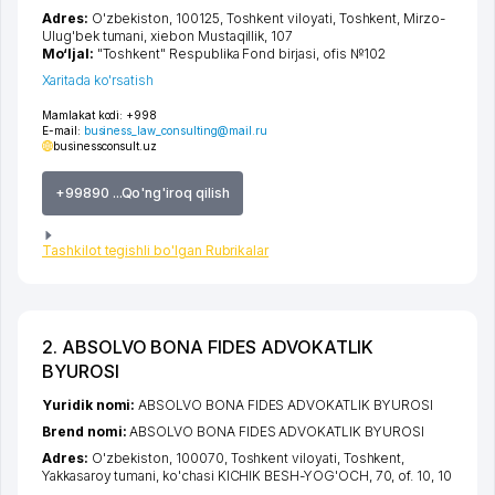
Adres:
O'zbekiston, 100125,
Toshkent viloyati
,
Toshkent
,
Mirzo-
Ulug'bek tumani
,
xiеbon Mustaqillik
, 107
Mo‘ljal:
"Toshkent" Respublika Fond birjasi, ofis №102
Xaritada ko'rsatish
Mamlakat kodi:
+998
E-mail:
business_law_consulting@mail.ru
businessconsult.uz
+99890 ...Qo'ng'iroq qilish
Tashkilot tegishli bo'lgan Rubrikalar
2. ABSOLVO BONA FIDES ADVOKATLIK
BYUROSI
Yuridik nomi:
ABSOLVO BONA FIDES ADVOKATLIK BYUROSI
Brend nomi:
ABSOLVO BONA FIDES ADVOKATLIK BYUROSI
Adres:
O'zbekiston, 100070,
Toshkent viloyati
,
Toshkent
,
Yakkasaroy tumani
,
ko'chasi KICHIK BESH-YOG'OCH
, 70, of. 10, 10