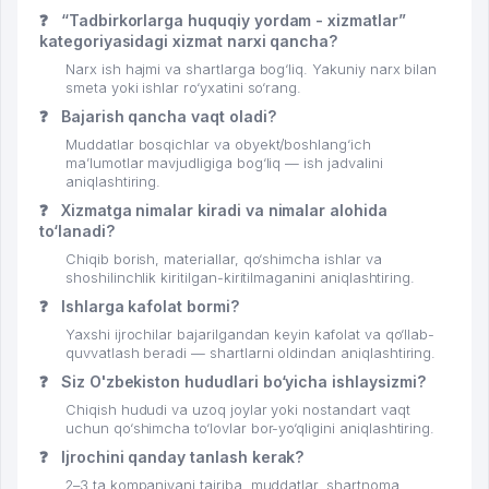
❓
“Tadbirkorlarga huquqiy yordam - xizmatlar”
kategoriyasidagi xizmat narxi qancha?
Narx ish hajmi va shartlarga bog‘liq. Yakuniy narx bilan
smeta yoki ishlar ro‘yxatini so‘rang.
❓
Bajarish qancha vaqt oladi?
Muddatlar bosqichlar va obyekt/boshlang‘ich
ma’lumotlar mavjudligiga bog‘liq — ish jadvalini
aniqlashtiring.
❓
Xizmatga nimalar kiradi va nimalar alohida
to‘lanadi?
Chiqib borish, materiallar, qo‘shimcha ishlar va
shoshilinchlik kiritilgan-kiritilmaganini aniqlashtiring.
❓
Ishlarga kafolat bormi?
Yaxshi ijrochilar bajarilgandan keyin kafolat va qo‘llab-
quvvatlash beradi — shartlarni oldindan aniqlashtiring.
❓
Siz O'zbekiston hududlari bo‘yicha ishlaysizmi?
Chiqish hududi va uzoq joylar yoki nostandart vaqt
uchun qo‘shimcha to‘lovlar bor-yo‘qligini aniqlashtiring.
❓
Ijrochini qanday tanlash kerak?
2–3 ta kompaniyani tajriba, muddatlar, shartnoma