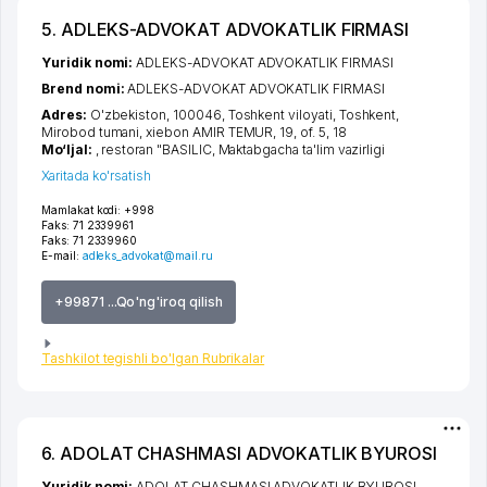
5. ADLEKS-ADVOKAT ADVOKATLIK FIRMASI
Yuridik nomi:
ADLEKS-ADVOKAT ADVOKATLIK FIRMASI
Brend nomi:
ADLEKS-ADVOKAT ADVOKATLIK FIRMASI
Adres:
O'zbekiston, 100046,
Toshkent viloyati
,
Toshkent
,
Mirobod tumani
,
xiеbon AMIR TEMUR
, 19, of. 5, 18
Mo‘ljal:
, restoran "BASILIC, Maktabgacha ta'lim vazirligi
Xaritada ko'rsatish
Mamlakat kodi:
+998
Faks:
71 2339961
Faks:
71 2339960
E-mail:
adleks_advokat@mail.ru
+99871 ...Qo'ng'iroq qilish
Tashkilot tegishli bo'lgan Rubrikalar
6. ADOLAT CHASHMASI ADVOKATLIK BYUROSI
Yuridik nomi:
ADOLAT CHASHMASI ADVOKATLIK BYUROSI