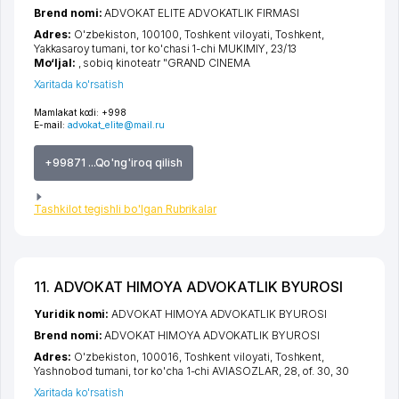
Brend nomi:
ADVOKAT ELITE ADVOKATLIK FIRMASI
Adres:
O'zbekiston, 100100,
Toshkent viloyati
,
Toshkent
,
Yakkasaroy tumani
,
tor ko'chasi 1-chi MUKIMIY
, 23/13
Mo‘ljal:
, sobiq kinoteatr "GRAND CINEMA
Xaritada ko'rsatish
Mamlakat kodi:
+998
E-mail:
advokat_elite@mail.ru
+99871 ...Qo'ng'iroq qilish
Tashkilot tegishli bo'lgan Rubrikalar
11. ADVOKAT HIMOYA ADVOKATLIK BYUROSI
Yuridik nomi:
ADVOKAT HIMOYA ADVOKATLIK BYUROSI
Brend nomi:
ADVOKAT HIMOYA ADVOKATLIK BYUROSI
Adres:
O'zbekiston, 100016,
Toshkent viloyati
,
Toshkent
,
Yashnobod tumani
,
tor ko'cha 1-chi AVIASOZLAR
, 28, of. 30, 30
Xaritada ko'rsatish