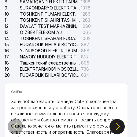
8
SAMARQAND ELEKTR TARMOQLARI AJ
1398
9
SURXONDARYO ELEKTR TARMOQLARI AJ
1378
10
TOSHKENT TUMANI ELEKTR TARMOG'I AVARIYA XIZMATI
1286
11
TOSHKENT SHAHRI TASHKILOT TELEFONLARI HAQIDA MA'LUMOT BYUROSI
1263
12
DAVLAT TEST MARKAZINING ISHONCH TELEFONLARI
1080
13
O'ZBEKTELEKOM AJ
1065
14
TOSHKENT SHAHAR FUQAROLIK ISHLARI BO'YICHA SUDI
1002
15
FUQAROLIK ISHLARI BO'YICHA YAKKASAROY TUMANLARARO SUDI
887
16
YUNUSOBOD ELEKTR TARMOG'I NOSOZLIKLARI XIZMATI
858
17
NAVOIY HUDUDIY ELEKTR TARMOQLARI KORXONASI AJ
818
18
Ташкентский следственный изолятор
805
19
ELEKTRTARMOG'I NOSOZLIKLARINI TO'ZATISH SERGELI XIZMATI
738
20
FUQAROLIK ISHLARI BO'YICHA UCH-TEPA TUMANI SUDI
634
CallPro
Хочу поблагодарить команду CallPro колл-центра
за профессиональную работу. Операторы всегда
вежливые, внимательно относятся к каждому
обращению и быстро помогают решить вопросы.
Отдельно хочется отметить грамотную речь,
ответственность и оперативность. Благодаря их