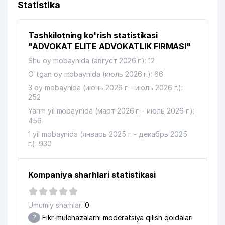
Statistika
Tashkilotning ko'rish statistikasi
"ADVOKAT ELITE ADVOKATLIK FIRMASI"
Shu oy mobaynida (август 2026 г.): 12
O'tgan oy mobaynida (июль 2026 г.): 66
3 oy mobaynida (июнь 2026 г. - июль 2026 г.):
252
Yarim yil mobaynida (март 2026 г. - июль 2026 г.):
456
1 yil mobaynida (январь 2025 г. - декабрь 2025
г.): 930
Kompaniya sharhlari statistikasi
Umumiy sharhlar:
0
?
Fikr-mulohazalarni moderatsiya qilish qoidalari