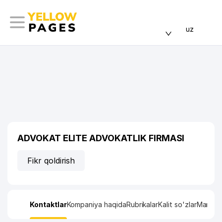
uz
ADVOKAT ELITE ADVOKATLIK FIRMASI
Fikr qoldirish
Kontaktlar
Kompaniya haqida
Rubrikalar
Kalit so'zlar
Manzil x