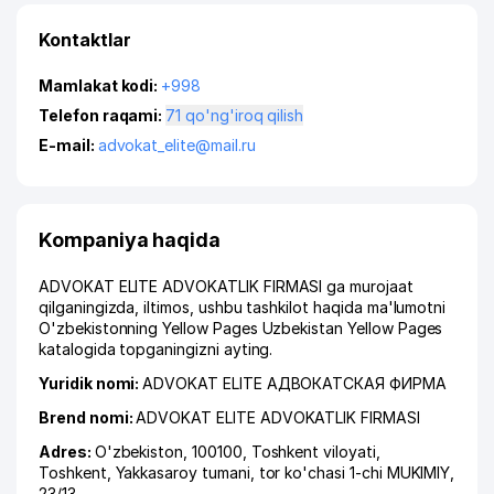
Kontaktlar
Mamlakat kodi:
+998
Telefon raqami:
71 qo'ng'iroq qilish
E-mail:
advokat_elite@mail.ru
Kompaniya haqida
ADVOKAT ELITE ADVOKATLIK FIRMASI ga murojaat
qilganingizda, iltimos, ushbu tashkilot haqida ma'lumotni
O'zbekistonning Yellow Pages Uzbekistan Yellow Pages
katalogida topganingizni ayting.
Yuridik nomi:
ADVOKAT ELITE АДВОКАТСКАЯ ФИРМА
Brend nomi:
ADVOKAT ELITE ADVOKATLIK FIRMASI
Adres:
O'zbekiston, 100100,
Toshkent viloyati
,
Toshkent
,
Yakkasaroy tumani
,
tor ko'chasi 1-chi MUKIMIY
,
23/13