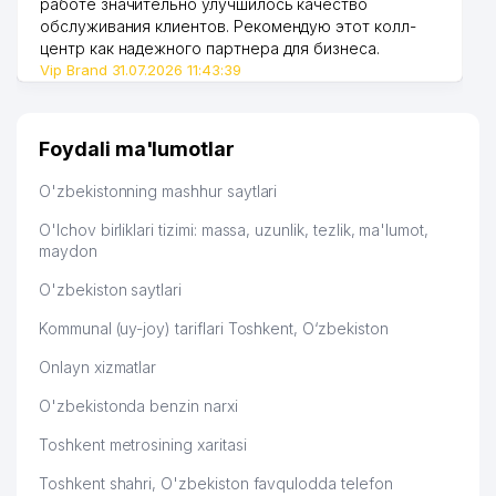
работе значительно улучшилось качество
обслуживания клиентов. Рекомендую этот колл-
центр как надежного партнера для бизнеса.
Vip Brand 31.07.2026 11:43:39
Foydali ma'lumotlar
O'zbekistonning mashhur saytlari
O'lchov birliklari tizimi: massa, uzunlik, tezlik, ma'lumot,
maydon
O'zbekiston saytlari
Kommunal (uy-joy) tariflari Toshkent, O‘zbekiston
Onlayn xizmatlar
O'zbekistonda benzin narxi
Toshkent metrosining xaritasi
Toshkent shahri, O'zbekiston favqulodda telefon