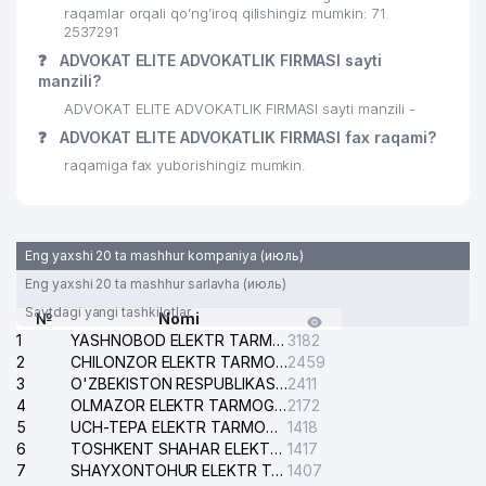
raqamlar orqali qo’ng’iroq qilishingiz mumkin: 71
2537291
❓
ADVOKAT ELITE ADVOKATLIK FIRMASI sayti
manzili?
ADVOKAT ELITE ADVOKATLIK FIRMASI sayti manzili -
❓
ADVOKAT ELITE ADVOKATLIK FIRMASI fax raqami?
raqamiga fax yuborishingiz mumkin.
Eng yaxshi 20 ta mashhur kompaniya (июль)
Eng yaxshi 20 ta mashhur sarlavha (июль)
Saytdagi yangi tashkilotlar
№
Nomi
1
YASHNOBOD ELEKTR TARMOG'I NOSOZLIKLARI XIZMATI
3182
2
CHILONZOR ELEKTR TARMOG'I NOSOZLIK XIZMATI
2459
3
O'ZBEKISTON RESPUBLIKASI BOSH PROKURATURASI ISHONCH TELEFONI
2411
4
OLMAZOR ELEKTR TARMOG'I NOSOZLIKLARI XIZMATI
2172
5
UCH-TEPA ELEKTR TARMOG'I NOSOZLIKLARI XIZMATI
1418
6
TOSHKENT SHAHAR ELEKTR TARMOQLARI KORXONASI AJ
1417
7
SHAYXONTOHUR ELEKTR TARMOG'I NOSOZLIKLARINI TUZATISH XIZMATI
1407