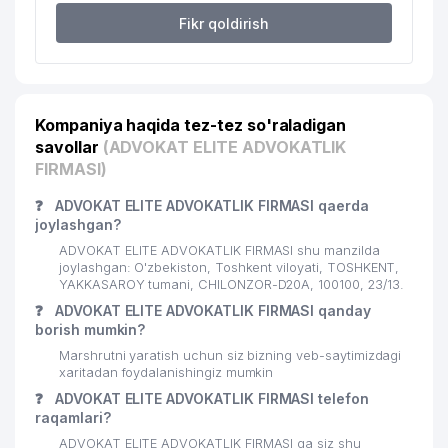
Fikr qoldirish
Kompaniya haqida tez-tez so'raladigan
savollar
(ADVOKAT ELITE ADVOKATLIK
FIRMASI)
❓
ADVOKAT ELITE ADVOKATLIK FIRMASI qaerda
joylashgan?
ADVOKAT ELITE ADVOKATLIK FIRMASI shu manzilda
joylashgan: O'zbekiston, Toshkent viloyati, TOSHKENT,
YAKKASAROY tumani, CHILONZOR-D20A, 100100, 23/13.
❓
ADVOKAT ELITE ADVOKATLIK FIRMASI qanday
borish mumkin?
Marshrutni yaratish uchun siz bizning veb-saytimizdagi
xaritadan foydalanishingiz mumkin
❓
ADVOKAT ELITE ADVOKATLIK FIRMASI telefon
raqamlari?
ADVOKAT ELITE ADVOKATLIK FIRMASI ga siz shu