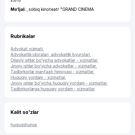
Mo‘ljal:
, sobiq kinoteatr "GRAND CINEMA
Rubrikalar
Advokat xizmati
,
Advokatlik idoralari, advokatlik byurolari
,
Oilaviy ishlar bo‘yicha advokatlar - xizmatlar
,
Jinoiy ishlar bo‘yicha advokatlar - xizmatlar
,
Tadbirkorlar manfaati himoyasi - xizmatlar
,
Huquqiy yordam - xizmatlar
,
Jinoiy ishlar bo‘yicha huquqiy yordam - xizmatlar
,
Tadbirkorlarga huquqiy yordam - xizmatlar
Kalit so'zlar
huquqshunos